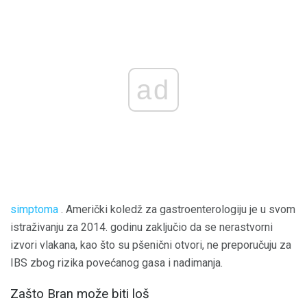
ad
simptoma
. Američki koledž za gastroenterologiju je u svom
istraživanju za 2014. godinu zaključio da se nerastvorni
izvori vlakana, kao što su pšenični otvori, ne preporučuju za
IBS zbog rizika povećanog gasa i nadimanja.
Zašto Bran može biti loš