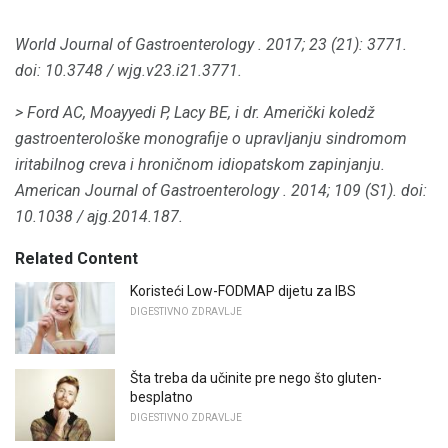
World Journal of Gastroenterology
.
2017; 23 (21): 3771.
doi: 10.3748 / wjg.v23.i21.3771.
> Ford AC, Moayyedi P, Lacy BE, i dr.
Američki koledž
gastroenterološke monografije o upravljanju sindromom
iritabilnog creva i hroničnom idiopatskom zapinjanju.
American Journal of Gastroenterology
.
2014; 109 (S1).
doi:
10.1038 / ajg.2014.187.
Related Content
Koristeći Low-FODMAP dijetu za IBS
DIGESTIVNO ZDRAVLJE
Šta treba da učinite pre nego što gluten-
besplatno
DIGESTIVNO ZDRAVLJE