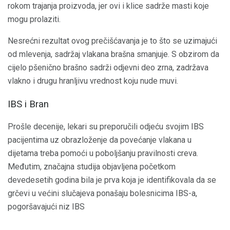
rokom trajanja proizvoda, jer ovi i klice sadrže masti koje
mogu prolaziti.
Nesrećni rezultat ovog prečišćavanja je to što se uzimajući
od mlevenja, sadržaj vlakana brašna smanjuje. S obzirom da
cijelo pšenično brašno sadrži odjevni deo zrna, zadržava
vlakno i drugu hranljivu vrednost koju nude muvi.
IBS i Bran
Prošle decenije, lekari su preporučili odjeću svojim IBS
pacijentima uz obrazloženje da povećanje vlakana u
dijetama treba pomoći u poboljšanju pravilnosti creva.
Međutim, značajna studija objavljena početkom
devedesetih godina bila je prva koja je identifikovala da se
grčevi u većini slučajeva ponašaju bolesnicima IBS-a,
pogoršavajući niz IBS