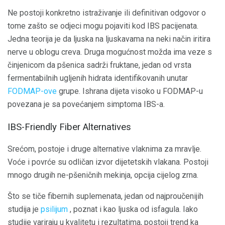
Ne postoji konkretno istraživanje ili definitivan odgovor o
tome zašto se odjeci mogu pojaviti kod IBS pacijenata.
Jedna teorija je da ljuska na ljuskavama na neki način iritira
nerve u oblogu creva. Druga mogućnost možda ima veze s
činjenicom da pšenica sadrži fruktane, jedan od vrsta
fermentabilnih ugljenih hidrata identifikovanih unutar
FODMAP-ove
grupe. Ishrana dijeta visoko u FODMAP-u
povezana je sa povećanjem simptoma IBS-a.
IBS-Friendly Fiber Alternatives
Srećom, postoje i druge alternative vlaknima za mravlje.
Voće i povrće su odličan izvor dijetetskih vlakana. Postoji
mnogo drugih ne-pšeničnih mekinja, opcija cijelog zrna.
Što se tiče fibernih suplemenata, jedan od najproučenijih
studija je
psilijum
, poznat i kao ljuska od isfagula. Iako
studije variraju u kvalitetu i rezultatima, postoji trend ka