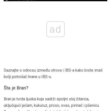
ad
Saznajte o odnosu između otrova i IBS-a kako biste imali
bolji potrošač hrane u IBS-u.
Šta je Bran?
Bran je tvrda ljuska koja sadrži spoljni sloj žitarica,
uključujući ječam, kukuruz, proso, ovas, pirinač i pšenicu.