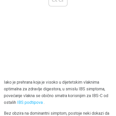
Iako je prehrana koja je visoko u dijetetskim vlaknima
optimalna za zdravlje digestora, u smislu IBS simptoma,
povećanje vlakna se obično smatra korisnijim za IBS-C od
ostalih
IBS podtipova
.
Bez obzira na dominantni simptom, postoje neki dokazi da