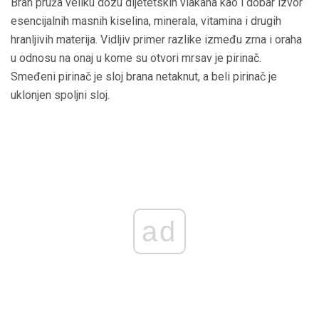
Bran pruža veliku dozu dijetetskih vlakana kao i dobar izvor
esencijalnih masnih kiselina, minerala, vitamina i drugih
hranljivih materija. Vidljiv primer razlike između zrna i oraha
u odnosu na onaj u kome su otvori mrsav je pirinač.
Smeđeni pirinač je sloj brana netaknut, a beli pirinač je
uklonjen spoljni sloj.
ad