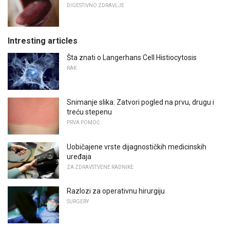
DIGESTIVNO ZDRAVLJE
Intresting articles
Šta znati o Langerhans Cell Histiocytosis
RAK
Snimanje slika: Zatvori pogled na prvu, drugu i
treću stepenu
PRVA POMOĆ
Uobičajene vrste dijagnostičkih medicinskih
uređaja
ZA ZDRAVSTVENE RADNIKE
Razlozi za operativnu hirurgiju
SURGERY