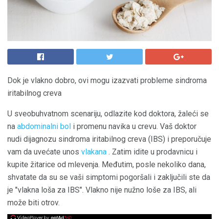
Dok je vlakno dobro, ovi mogu izazvati probleme sindroma
iritabilnog creva
U sveobuhvatnom scenariju, odlazite kod doktora, žaleći se
na
abdominalni bol
i promenu navika u crevu. Vaš doktor
nudi dijagnozu sindroma iritabilnog creva (IBS) i preporučuje
vam da uvećate unos
vlakana
. Zatim idite u prodavnicu i
kupite žitarice od mlevenja. Međutim, posle nekoliko dana,
shvatate da su se vaši simptomi pogoršali i zaključili ste da
je "vlakna loša za IBS". Vlakno nije nužno loše za IBS, ali
može biti otrov.