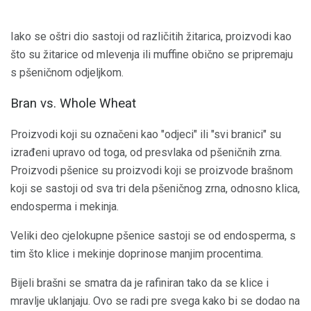
Iako se oštri dio sastoji od različitih žitarica, proizvodi kao
što su žitarice od mlevenja ili muffine obično se pripremaju
s pšeničnom odjeljkom.
Bran vs. Whole Wheat
Proizvodi koji su označeni kao "odjeci" ili "svi branici" su
izrađeni upravo od toga, od presvlaka od pšeničnih zrna.
Proizvodi pšenice su proizvodi koji se proizvode brašnom
koji se sastoji od sva tri dela pšeničnog zrna, odnosno klica,
endosperma i mekinja.
Veliki deo cjelokupne pšenice sastoji se od endosperma, s
tim što klice i mekinje doprinose manjim procentima.
Bijeli brašni se smatra da je rafiniran tako da se klice i
mravlje uklanjaju. Ovo se radi pre svega kako bi se dodao na