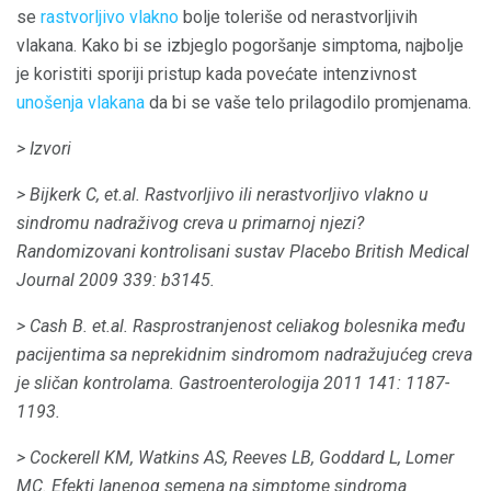
se
rastvorljivo vlakno
bolje toleriše od nerastvorljivih
vlakana. Kako bi se izbjeglo pogoršanje simptoma, najbolje
je koristiti sporiji pristup kada povećate intenzivnost
unošenja vlakana
da bi se vaše telo prilagodilo promjenama.
> Izvori
> Bijkerk C, et.al.
Rastvorljivo ili nerastvorljivo vlakno u
sindromu nadraživog creva u primarnoj njezi?
Randomizovani kontrolisani sustav Placebo
British Medical
Journal
2009 339: b3145.
> Cash B. et.al.
Rasprostranjenost celiakog bolesnika među
pacijentima sa neprekidnim sindromom nadražujućeg creva
je sličan kontrolama.
Gastroenterologija
2011 141: 1187-
1193.
> Cockerell KM, Watkins AS, Reeves LB, Goddard L, Lomer
MC.
Efekti lanenog semena na simptome sindroma