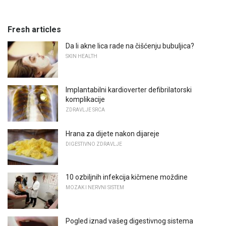
Fresh articles
Da li akne lica rade na čišćenju bubuljica?
SKIN HEALTH
Implantabilni kardioverter defibrilatorski
komplikacije
ZDRAVLJE SRCA
Hrana za dijete nakon dijareje
DIGESTIVNO ZDRAVLJE
10 ozbiljnih infekcija kičmene moždine
MOZAK I NERVNI SISTEM
Pogled iznad vašeg digestivnog sistema