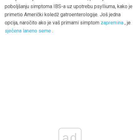
poboljšanju simptoma IBS-a uz upotrebu psylliuma, kako je
primetio Američki koledž gatroenterologije. Još jedna
opcija, naročito ako je vaš primarni simptom
zapremina
, je
sječena laneno seme
.
ad