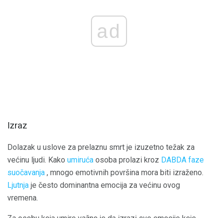
ad
Izraz
Dolazak u uslove za prelaznu smrt je izuzetno težak za
većinu ljudi. Kako
umiruća
osoba prolazi kroz
DABDA faze
suočavanja
, mnogo emotivnih površina mora biti izraženo.
Ljutnja
je često dominantna emocija za većinu ovog
vremena.