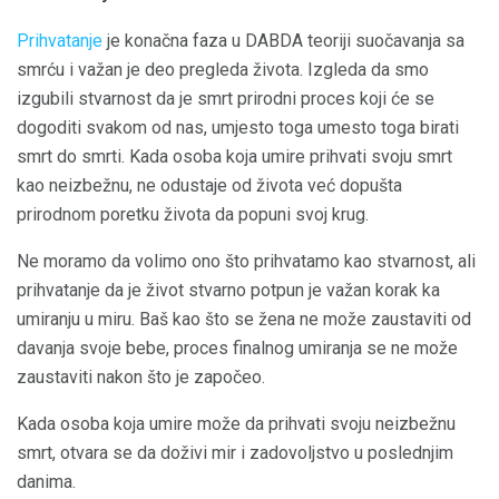
Prihvatanje
je konačna faza u DABDA teoriji suočavanja sa
smrću i važan je deo pregleda života. Izgleda da smo
izgubili stvarnost da je smrt prirodni proces koji će se
dogoditi svakom od nas, umjesto toga umesto toga birati
smrt do smrti. Kada osoba koja umire prihvati svoju smrt
kao neizbežnu, ne odustaje od života već dopušta
prirodnom poretku života da popuni svoj krug.
Ne moramo da volimo ono što prihvatamo kao stvarnost, ali
prihvatanje da je život stvarno potpun je važan korak ka
umiranju u miru. Baš kao što se žena ne može zaustaviti od
davanja svoje bebe, proces finalnog umiranja se ne može
zaustaviti nakon što je započeo.
Kada osoba koja umire može da prihvati svoju neizbežnu
smrt, otvara se da doživi mir i zadovoljstvo u poslednjim
danima.