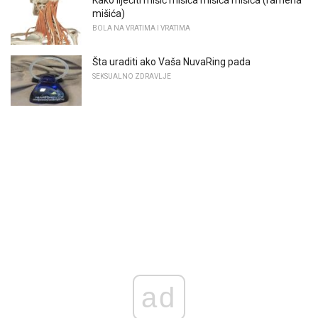
Kako liječiti mišić mišića mišića mišića (ramena
mišića)
BOLA NA VRATIMA I VRATIMA
Šta uraditi ako Vaša NuvaRing pada
SEKSUALNO ZDRAVLJE
ad