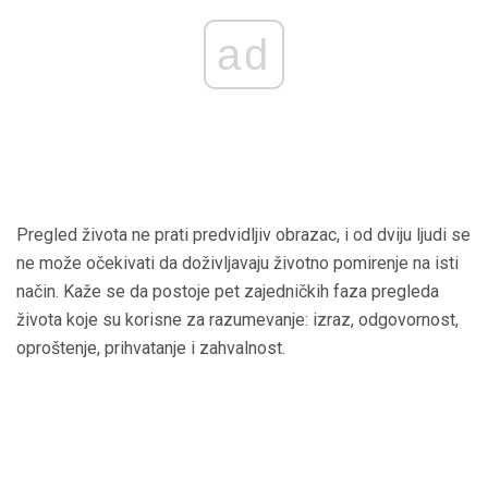
ad
Pregled života ne prati predvidljiv obrazac, i od dviju ljudi se
ne može očekivati ​​da doživljavaju životno pomirenje na isti
način. Kaže se da postoje pet zajedničkih faza pregleda
života koje su korisne za razumevanje: izraz, odgovornost,
oproštenje, prihvatanje i zahvalnost.