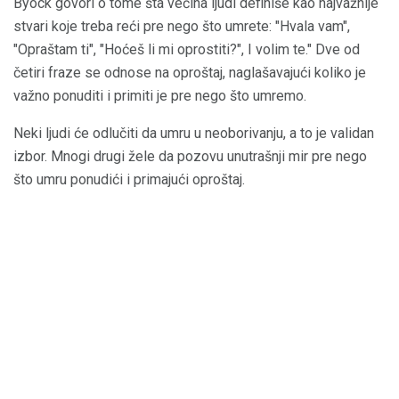
Byock govori o tome šta većina ljudi definiše kao najvažnije
stvari koje treba reći pre nego što umrete: "Hvala vam",
"Opraštam ti", "Hoćeš li mi oprostiti?", I volim te." Dve od
četiri fraze se odnose na oproštaj, naglašavajući koliko je
važno ponuditi i primiti je pre nego što umremo.
Neki ljudi će odlučiti da umru u neoborivanju, a to je validan
izbor. Mnogi drugi žele da pozovu unutrašnji mir pre nego
što umru ponudići i primajući oproštaj.