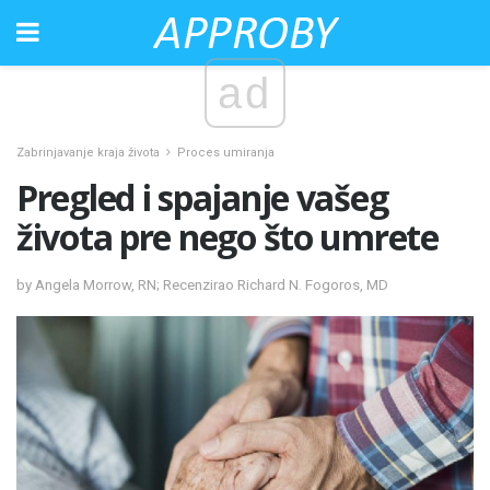
ad
Zabrinjavanje kraja života
Proces umiranja
Pregled i spajanje vašeg
života pre nego što umrete
by Angela Morrow, RN; Recenzirao Richard N. Fogoros, MD