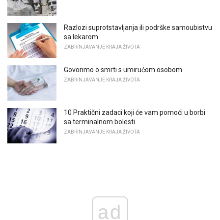
Razlozi suprotstavljanja ili podrške samoubistvu
sa lekarom
ZABRINJAVANJE KRAJA ŽIVOTA
Govorimo o smrti s umirućom osobom
ZABRINJAVANJE KRAJA ŽIVOTA
10 Praktični zadaci koji će vam pomoći u borbi
sa terminalnom bolesti
ZABRINJAVANJE KRAJA ŽIVOTA
ad