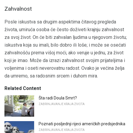
Zahvalnost
Posle iskustva sa drugim aspektima čitavog pregleda
života, umiruća osoba će često doživeti krajnju zahvalnost
za svoj život. On će biti zahvalan ljudima u njegovom životu;
iskustva koja su imali, bilo dobro ili loše; i može se osećati
zahvalnošću prema višoj moći, ako veruje u jednu, za život
koji je imao. Može da izrazi zahvalnost svojim prijateljima i
voljenima i oseti neverovatnu radost. Ovako je većina želja
da umremo, sa radosnim srcem i duhom mira.
Related Content
Šta radi Doula Smrt?
ZABRINJAVANJE KRAJA ŽIVOTA
Poznati posljednji rijeci američkih predsjednika
ZABRINJAVANJE KRAJA ŽIVOTA