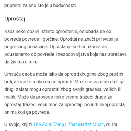
pripremi za ono što je u budućnosti.
Oproštaj
Kada neko doživi istinito oproštenje, oslobađa se od
povreda povrede i gorčine. Oproštaj ne znači prihvatanje
pogrešnog ponašanja. Opraštanje se tiče izbora da
odustanemo od povrede i nezadovoljstva koja nas sprečava
da živimo u miru.
Umiruća osoba može lako da oprosti drugima zbog prošlih
boli, ali može teško da se oprosti. Može se zapitati da li ga
drugi zaista mogu oprostiti zbog svojih grešaka, velikih ili
malih. Može da provede neko vreme tražeći druge za
oproštaj, tražeći veću moć za oproštaj i ponudi svoj oproštaj
onima koji ga povrede.
U svojoj knjizi
The Four Things That Matter Most
, dr. Ira