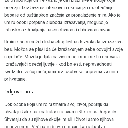
Za osobu koja umire važno je da izrazi sve emocije koje
osećaju. Izražavanje intenzivnih osećanja i oslobađanje
besa je od suštinskog značaja za pronalaženje mira. Ako je
umiru osobi potpuna sloboda izražavanja, moguće je
istinsko ozdravljenje na emotivnom i duhovnom nivou.
Umiru osobi možda treba eksplicitna dozvola da izraze svoj
bes. Možda se plaši da će izražavanjem sebe odvojiti svoje
najmlađe. Možda je ljuta na višu moć i stidi se tih osećanja.
Izražavajući osećaj ljutnje - kod bolesti, nepravednosti
sveta ili u većoj moći, umiruća osoba se priprema za mir i
prihvatanje.
Odgovornost
Dok osoba koja umire razmatra svoj život, počinju da
shvataju kako su imali ulogu u svemu što im se dogodilo.
Shvataju da su njihove akcije, misli i životi samo njihova
odgovornost. Većina ljudi ovo opisuje kao iskustvo