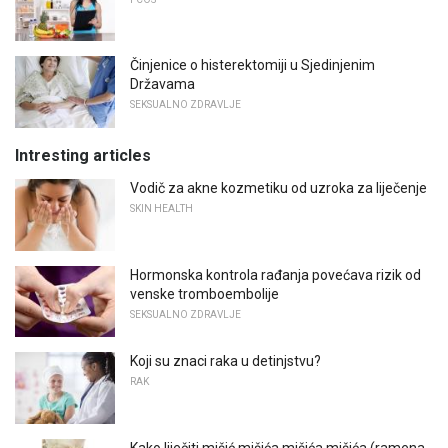
Činjenice o histerektomiji u Sjedinjenim
Državama
SEKSUALNO ZDRAVLJE
Intresting articles
Vodič za akne kozmetiku od uzroka za liječenje
SKIN HEALTH
Hormonska kontrola rađanja povećava rizik od
venske tromboembolije
SEKSUALNO ZDRAVLJE
Koji su znaci raka u detinjstvu?
RAK