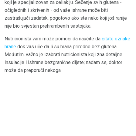
koji je specijalizovan za celiakiju. Sečenje svih glutena -
očiglednih i skrivenih - od vaše ishrane može biti
zastrašujući zadatak, pogotovo ako ste neko koji još ranije
nije bio svjestan prehrambenih sastojaka.
Nutricionista vam može pomoći da naučite da
čitate oznake
hrane
dok vas uče da li su hrana prirodno bez glutena.
Međutim, važno je izabrati nutricionista koji zna detaljne
insulacije i ishrane bezgranične dijete; nadam se, doktor
može da preporuči nekoga.