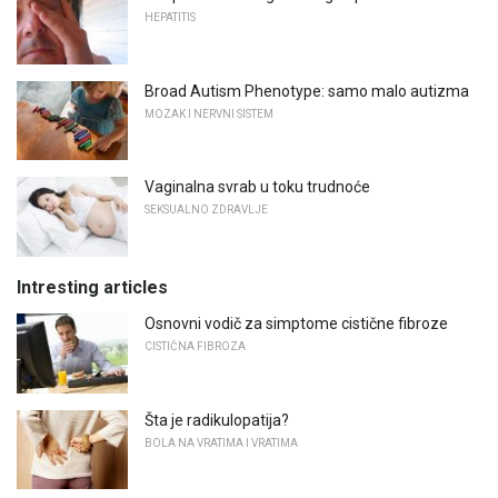
HEPATITIS
Broad Autism Phenotype: samo malo autizma
MOZAK I NERVNI SISTEM
Vaginalna svrab u toku trudnoće
SEKSUALNO ZDRAVLJE
Intresting articles
Osnovni vodič za simptome cistične fibroze
CISTIČNA FIBROZA
Šta je radikulopatija?
BOLA NA VRATIMA I VRATIMA