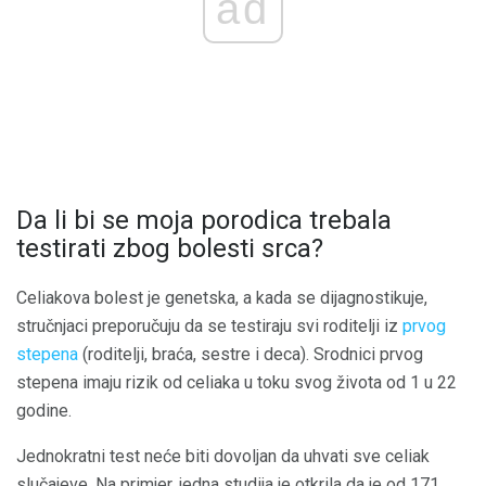
ad
Da li bi se moja porodica trebala
testirati zbog bolesti srca?
Celiakova bolest je genetska, a kada se dijagnostikuje,
stručnjaci preporučuju da se testiraju svi roditelji iz
prvog
stepena
(roditelji, braća, sestre i deca). Srodnici prvog
stepena imaju rizik od celiaka u toku svog života od 1 u 22
godine.
Jednokratni test neće biti dovoljan da uhvati sve celiak
slučajeve. Na primjer, jedna studija je otkrila da je od 171