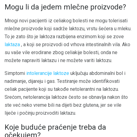
Mogu li da jedem mlečne proizvode?
Mnogi novi pacijenti iz celiakog bolesti ne mogu tolerisati
mlečne proizvode koji sadrže laktozu, vrstu šećera u mleku.
To je zato što je laktoza razbijena enzimom koji se zove
laktaza
, a koji se proizvodi od vrhova intestinalnih vila. Ako
su vaše vile erodirane zbog celiakije bolesti, onda ne
možete napraviti laktazu i ne možete variti laktozu.
Simptomi
intolerancije laktoze
uključuju abdominalni bol i
nadimanje, dijareju i gas. Testiranje može identifikovati
celiak pacijente koji su takođe netolerantni na laktozu.
Srećom, netolerancija laktoze često se obnavlja nakon što
ste već neko vreme bili na dijeti bez glutena, jer se vile
liječe i počinju proizvoditi laktazu.
Koje buduće praćenje treba da
očekujem?