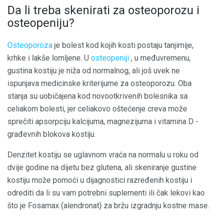
Da li treba skenirati za osteoporozu i
osteopeniju?
Osteoporoza
je bolest kod kojih kosti postaju tanjirnije,
krhke i lakše lomljene. U
osteopeniji
, u međuvremenu,
gustina kostiju je niža od normalnog, ali još uvek ne
ispunjava medicinske kriterijume za osteoporozu. Oba
stanja su uobičajena kod novootkrivenih bolesnika sa
celiakom bolesti, jer celiakovo oštećenje creva može
sprečiti apsorpciju kalcijuma, magnezijuma i vitamina D -
građevnih blokova kostiju.
Denzitet kostiju se uglavnom vraća na normalu u roku od
dvije godine na dijetu bez glutena, ali skeniranje gustine
kostiju može pomoći u dijagnostici razređenih kostiju i
odrediti da li su vam potrebni suplementi ili čak lekovi kao
što je Fosamax (alendronat) za bržu izgradnju kostne mase.