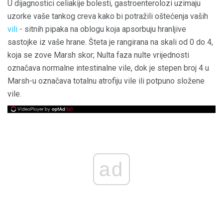
U dijagnostici celiakije bolesti, gastroenterolozi uzimaju
uzorke vaše tankog creva kako bi potražili oštećenja vaših
vili
- sitnih pipaka na oblogu koja apsorbuju hranljive
sastojke iz vaše hrane. Šteta je rangirana na skali od 0 do 4,
koja se zove Marsh skor; Nulta faza nulte vrijednosti
označava normalne intestinalne vile, dok je stepen broj 4 u
Marsh-u označava totalnu atrofiju vile ili potpuno složene
vile.
ad