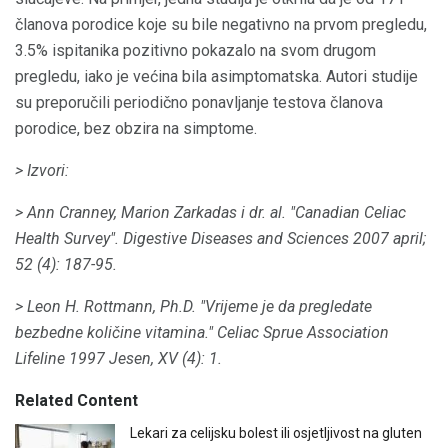
članova porodice koje su bile negativno na prvom pregledu,
3.5% ispitanika pozitivno pokazalo na svom drugom
pregledu, iako je većina bila asimptomatska. Autori studije
su preporučili periodično ponavljanje testova članova
porodice, bez obzira na simptome.
> Izvori:
> Ann Cranney, Marion Zarkadas i dr.
al.
"Canadian Celiac
Health Survey".
Digestive Diseases and Sciences 2007 april;
52 (4): 187-95.
> Leon H. Rottmann, Ph.D.
"Vrijeme je da pregledate
bezbedne količine vitamina."
Celiac Sprue Association
Lifeline 1997 Jesen, XV (4): 1.
Related Content
Lekari za celijsku bolest ili osjetljivost na gluten