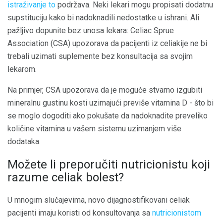
istraživanje to
podržava. Neki lekari mogu propisati dodatnu
supstituciju kako bi nadoknadili nedostatke u ishrani. Ali
pažljivo dopunite bez unosa lekara: Celiac Sprue
Association (CSA) upozorava da pacijenti iz celiakije ne bi
trebali uzimati suplemente bez konsultacija sa svojim
lekarom.
Na primjer, CSA upozorava da je moguće stvarno izgubiti
mineralnu gustinu kosti uzimajući previše vitamina D - što bi
se moglo dogoditi ako pokušate da nadoknadite preveliko
količine vitamina u vašem sistemu uzimanjem više
dodataka.
Možete li preporučiti nutricionistu koji
razume celiak bolest?
U mnogim slučajevima, novo dijagnostifikovani celiak
pacijenti imaju koristi od konsultovanja sa
nutricionistom