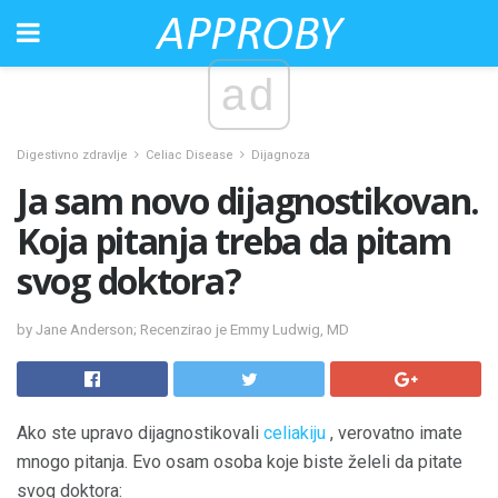
ad
Digestivno zdravlje
Celiac Disease
Dijagnoza
Ja sam novo dijagnostikovan.
Koja pitanja treba da pitam
svog doktora?
by Jane Anderson; Recenzirao je Emmy Ludwig, MD
Ako ste upravo dijagnostikovali
celiakiju
, verovatno imate
mnogo pitanja. Evo osam osoba koje biste želeli da pitate
svog doktora: