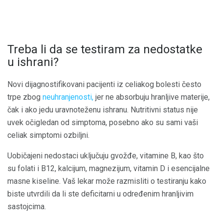
Treba li da se testiram za nedostatke
u ishrani?
Novi dijagnostifikovani pacijenti iz celiakog bolesti često
trpe zbog
neuhranjenosti,
jer ne absorbuju hranljive materije,
čak i ako jedu uravnoteženu ishranu. Nutritivni status nije
uvek očigledan od simptoma, posebno ako su sami vaši
celiak simptomi ozbiljni.
Uobičajeni nedostaci uključuju gvožđe, vitamine B, kao što
su folati i B12, kalcijum, magnezijum, vitamin D i esencijalne
masne kiseline. Vaš lekar može razmisliti o testiranju kako
biste utvrdili da li ste deficitarni u određenim hranljivim
sastojcima.