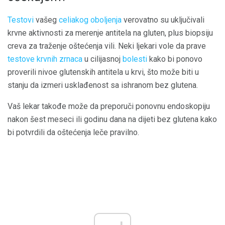
Testovi
vašeg
celiakog oboljenja
verovatno su uključivali
krvne aktivnosti za merenje antitela na gluten, plus biopsiju
creva za traženje oštećenja vili. Neki ljekari vole da prave
testove krvnih zrnaca
u cilijasnoj
bolesti
kako bi ponovo
proverili nivoe glutenskih antitela u krvi, što može biti u
stanju da izmeri usklađenost sa ishranom bez glutena.
Vaš lekar takođe može da preporuči ponovnu endoskopiju
nakon šest meseci ili godinu dana na dijeti bez glutena kako
bi potvrdili da oštećenja leče pravilno.