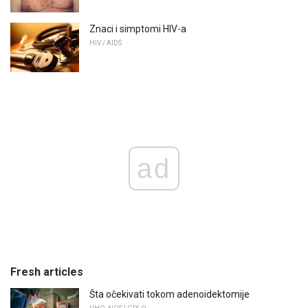
Znaci i simptomi HIV-a
HIV / AIDS
ad
Fresh articles
Šta očekivati ​​tokom adenoidektomije