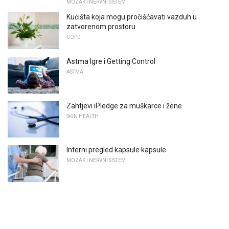
MOZAK I NERVNI SISTEM
Kućišta koja mogu pročišćavati vazduh u
zatvorenom prostoru
COPD
Astma Igre i Getting Control
ASTMA
Zahtjevi iPledge za muškarce i žene
SKIN HEALTH
Interni pregled kapsule kapsule
MOZAK I NERVNI SISTEM