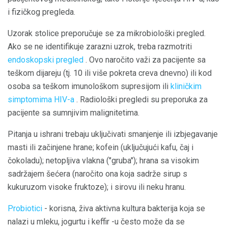
i fizičkog pregleda.
Uzorak stolice preporučuje se za mikrobiološki pregled.
Ako se ne identifikuje zarazni uzrok, treba razmotriti
endoskopski pregled
. Ovo naročito važi za pacijente sa
teškom dijareju (tj. 10 ili više pokreta creva dnevno) ili kod
osoba sa teškom imunološkom supresijom ili
kliničkim
simptomima HIV-a
. Radiološki pregledi su preporuka za
pacijente sa sumnjivim malignitetima.
Pitanja u ishrani trebaju uključivati ​​smanjenje ili izbjegavanje
masti ili začinjene hrane; kofein (uključujući kafu, čaj i
čokoladu); netopljiva vlakna ("gruba"); hrana sa visokim
sadržajem šećera (naročito ona koja sadrže sirup s
kukuruzom visoke fruktoze); i sirovu ili neku hranu.
Probiotici
- korisna, živa aktivna kultura bakterija koja se
nalazi u mleku, jogurtu i keffir -u često može da se