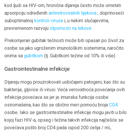
kod ljudi sa HIV-om, hronična dijareja često može ometati
apsorpciju određenih
antiretroviralnih lijekova
, doprinoseći
suboptimalnoj
kontroli virusa
i, u nekim slučajevima,
prevremenom razvoju
otpornosti na lekove
.
Prekomjeran gubitak tečnosti može biti opasan po život za
osobe sa jako ugroženim imunološkim sistemima, naročito
onima sa
gubitkom
(tj. Gubitkom težine od 10% ili više).
Gastrointestinalne infekcije
Dijareju mogu prouzrokovati uobičajeni patogeni, kao što su
bakterije, gljivice ili virusi. Veća verovatnoća povećanja ovih
infekcija povećava se jer je imunska funkcija osobe
osiromašena, kao što se obično meri pomoću broja
CD4
osobe. Iako se gastrointestinalne infekcije mogu javiti u bilo
kojoj fazi HIV-a, opseg i težina takvih infekcija najčešće se
povećava pošto broj CD4 pada ispod 200 ćelija / mL.