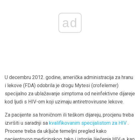
ad
U decembru 2012. godine, američka administracija za hranu
i lekove (FDA) odobrila je drogu Mytesi (crofelemer)
specijalno za ublažavanje simptoma od neinfektivne dijareje
kod ljudi s HIV-om koji uzimaju antiretrovirusne lekove.
Za pacijente sa hroničnom ili teškom dijareju, procjenu treba
izvršiti u saradnji sa
kvalifikovanim specijalistom za HIV
.
Procene treba da uključe temeljni pregled kako
pacijentovog medicinskog, tako i istorije liječenja HIV-a, kao