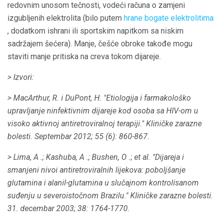
redovnim unosom tečnosti, vodeći računa o zamjeni
izgubljenih elektrolita (bilo putem
hrane bogate elektrolitima
, dodatkom ishrani ili sportskim napitkom sa niskim
sadržajem šećera). Manje, češće obroke takođe mogu
staviti manje pritiska na creva tokom dijareje.
> Izvori:
> MacArthur, R. i DuPont, H. "Etiologija i farmakološko
upravljanje ninfektivnim dijareje kod osoba sa HIV-om u
visoko aktivnoj antiretroviralnoj terapiji."
Kliničke zarazne
bolesti.
Septembar 2012;
55 (6): 860-867.
> Lima, A .;
Kashuba, A .;
Bushen, O .;
et al.
"Dijareja i
smanjeni nivoi antiretroviralnih lijekova: poboljšanje
glutamina i alanil-glutamina u slučajnom kontrolisanom
suđenju u severoistočnom Brazilu."
Kliničke zarazne bolesti.
31. decembar 2003;
38: 1764-1770.