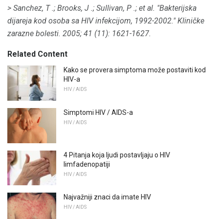
> Sanchez, T .;
Brooks, J .;
Sullivan, P .;
et al.
"Bakterijska
dijareja kod osoba sa HIV infekcijom, 1992-2002."
Kliničke
zarazne bolesti.
2005;
41 (11): 1621-1627.
Related Content
Kako se provera simptoma može postaviti kod
HIV-a
HIV / AIDS
Simptomi HIV / AIDS-a
HIV / AIDS
4 Pitanja koja ljudi postavljaju o HIV
limfadenopatiji
HIV / AIDS
Najvažniji znaci da imate HIV
HIV / AIDS