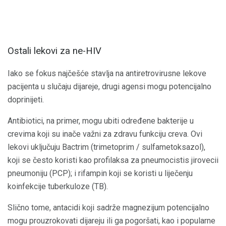
Ostali lekovi za ne-HIV
Iako se fokus najčešće stavlja na antiretrovirusne lekove
pacijenta u slučaju dijareje, drugi agensi mogu potencijalno
doprinijeti.
Antibiotici, na primer, mogu ubiti određene bakterije u
crevima koji su inače važni za zdravu funkciju creva. Ovi
lekovi uključuju Bactrim (trimetoprim / sulfametoksazol),
koji se često koristi kao profilaksa za pneumocistis jirovecii
pneumoniju (PCP); i rifampin koji se koristi u liječenju
koinfekcije tuberkuloze (TB).
Slično tome, antacidi koji sadrže magnezijum potencijalno
mogu prouzrokovati dijareju ili ga pogoršati, kao i popularne