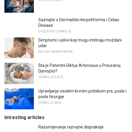
UHO, NOS I GRLO
Saznajte o Dermatitis Herpetiformis i Celiac
Disease
DIGESTIVNO ZDRAVLJE
Simptomi i uslovi koji mogu imitiraju moždani
udar
MOZAK I NERVNI SISTEM
Šta je Patentni Diktus Arteriosus u Preuranoj
Djevojčici?
ZDRAVLJE DJECE
Upravljanje visokim krvnim pritiskom pre, posle i
posle hirurgije
ZDRAVLJE SRCA
Intresting articles
Razumijevanje razvojne dispraksije