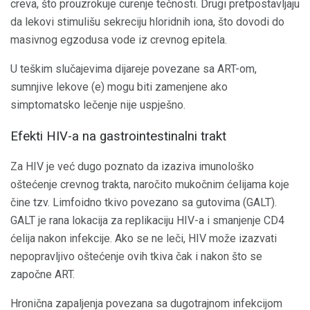
creva, što prouzrokuje curenje tečnosti. Drugi pretpostavljaju
da lekovi stimulišu sekreciju hloridnih iona, što dovodi do
masivnog egzodusa vode iz crevnog epitela.
U teškim slučajevima dijareje povezane sa ART-om,
sumnjive lekove (e) mogu biti zamenjene ako
simptomatsko lečenje nije uspješno.
Efekti HIV-a na gastrointestinalni trakt
Za HIV je već dugo poznato da izaziva imunološko
oštećenje crevnog trakta, naročito mukočnim ćelijama koje
čine tzv. Limfoidno tkivo povezano sa gutovima (GALT).
GALT je rana lokacija za replikaciju HIV-a i smanjenje CD4
ćelija nakon infekcije. Ako se ne leči, HIV može izazvati
nepopravljivo oštećenje ovih tkiva čak i nakon što se
započne ART.
Hronična zapaljenja povezana sa dugotrajnom infekcijom