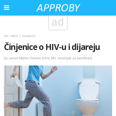
ad
HIV / AIDS
Simptomi
Činjenice o HIV-u i dijareju
by James Myhre i Dennis Sifris, MD, stručnjak za sertifikate