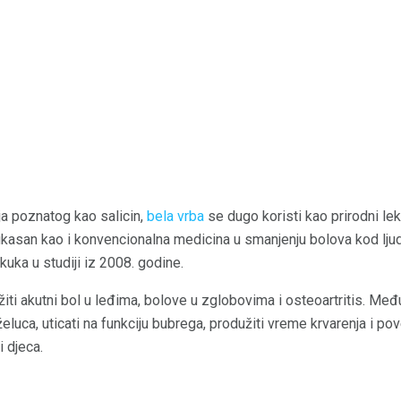
ja poznatog kao salicin,
bela vrba
se dugo koristi kao prirodni lek 
ikasan kao i konvencionalna medicina u smanjenju bolova kod ljud
uka u studiji iz 2008. godine.
ti akutni bol u leđima, bolove u zglobovima i osteoartritis. Međut
uca, uticati na funkciju bubrega, produžiti vreme krvarenja i pove
i djeca.