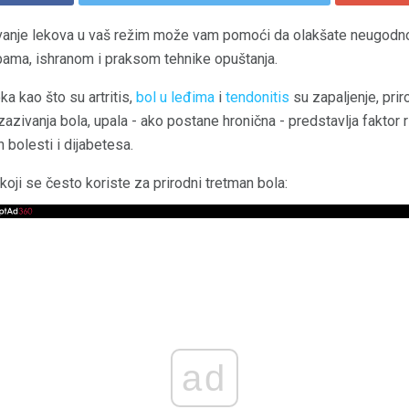
avanje lekova u vaš režim može vam pomoći da olakšate neugodn
ama, ishranom i praksom tehnike opuštanja.
a kao što su artritis,
bol u leđima
i
tendonitis
su zapaljenje, pri
izazivanja bola, upala - ako postane hronična - predstavlja faktor 
 bolesti i dijabetesa.
oji se često koriste za prirodni tretman bola:
ad