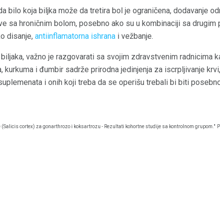
a bilo koja biljka može da tretira bol je ograničena, dodavanje od
ve sa hroničnim bolom, posebno ako su u kombinaciji sa drugim 
ko disanje,
antiinflamatorna ishrana
i vežbanje.
 biljaka, važno je razgovarati sa svojim zdravstvenim radnicima k
a, kurkuma i đumbir sadrže prirodna jedinjenja za iscrpljivanje krvi,
uplemenata i onih koji treba da se operišu trebali bi biti posebn
 (Salicis cortex) za gonarthrozo i koksartrozu - Rezultati kohortne studije sa kontrolnom grupom."
P