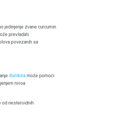
no jedinjenje zvane curcumin.
može prevladati
bolova povezanih sa
vanje
đumbira
može pomoći
njenjem nivoa
e od nesteroidnih