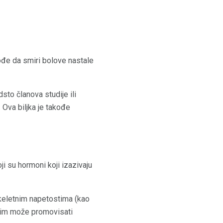
đe da smiri bolove nastale
sto članova studije ili
 Ova biljka je takođe
ji su hormoni koji izazivaju
skeletnim napetostima (kao
nzim može promovisati