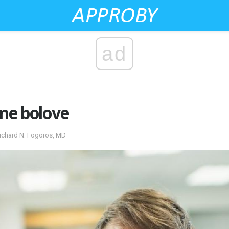
ad
dne bolove
ichard N. Fogoros, MD