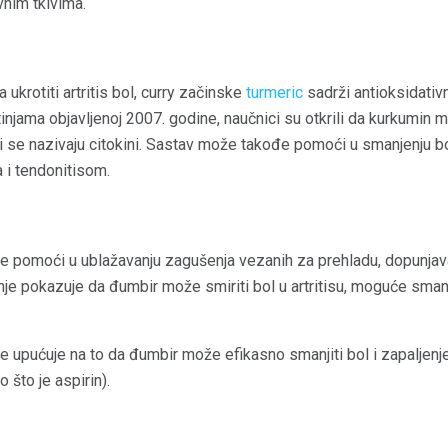
vnim tkivima.
 ukrotiti artritis bol, curry začinske
turmeric
sadrži antioksidativ
tinjama objavljenoj 2007. godine, naučnici su otkrili da kurkumin 
oji se nazivaju citokini. Sastav može takođe pomoći u smanjenju 
i tendonitisom.
e pomoći u ublažavanju zagušenja vezanih za prehladu, dopunja
anje pokazuje da đumbir može smiriti bol u artritisu, moguće sma
e upućuje na to da đumbir može efikasno smanjiti bol i zapaljenj
o što je aspirin).