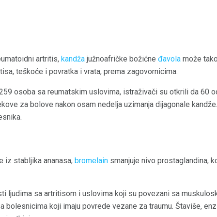
umatoidni artritis,
kandža
južnoafričke božićne
đavola
može tako
itisa, teškoće i povratka i vrata, prema zagovornicima.
 259 osoba sa reumatskim uslovima, istraživači su otkrili da 60 od
 lekove za bolove nakon osam nedelja uzimanja dijagonale kandže.
esnika.
e iz stabljika ananasa,
bromelain
smanjuje nivo prostaglandina, ko
sti ljudima sa artritisom i uslovima koji su povezani sa muskulo
 sa bolesnicima koji imaju povrede vezane za traumu. Štaviše, e