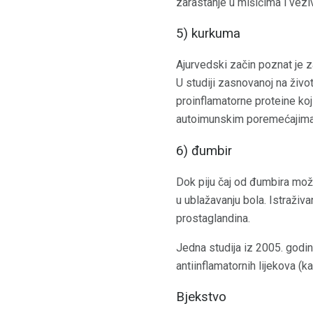
zarastanje u mišićima i vezi
5) kurkuma
Ajurvedski začin poznat je za
U studiji zasnovanoj na živo
proinflamatorne proteine ​​k
autoimunskim poremećajima 
6) đumbir
Dok piju čaj od đumbira mož
u ublažavanju bola. Istraživ
prostaglandina.
Jedna studija iz 2005. godin
antiinflamatornih lijekova (ka
Bjekstvo