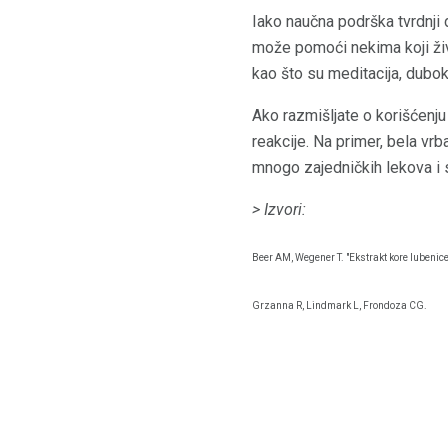
Iako naučna podrška tvrdnji d
može pomoći nekima koji ži
kao što su meditacija, dubo
Ako razmišljate o korišćenju
reakcije. Na primer, bela vrb
mnogo zajedničkih lekova i s
> Izvori:
Beer AM, Wegener T. "Ekstrakt kore lubenice
Grzanna R, Lindmark L, Frondoza CG.