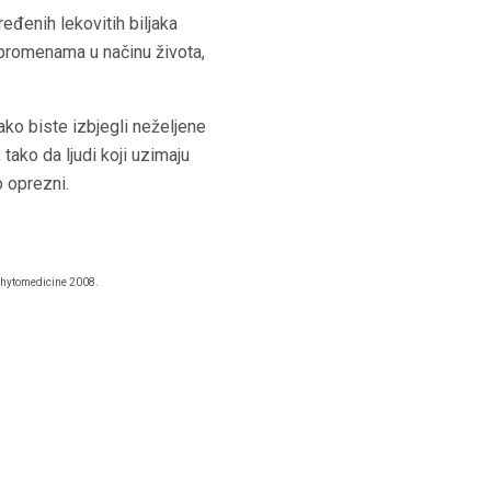
ređenih lekovitih biljaka
promenama u načinu života,
ako biste izbjegli neželjene
 tako da ljudi koji uzimaju
o oprezni.
hytomedicine 2008.