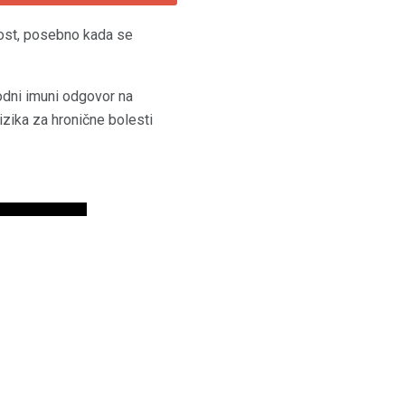
ost, posebno kada se
rodni imuni odgovor na
rizika za hronične bolesti