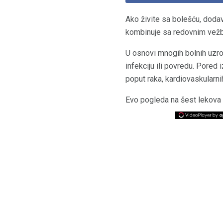
Ako živite sa bolešću, dod
kombinuje sa redovnim vežb
U osnovi mnogih bolnih uzrok
infekciju ili povredu. Pored 
poput raka, kardiovaskularnih
Evo pogleda na šest lekova k