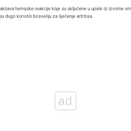
akšava hemijske reakcije koje su uključene u upale iz izvorne s
u dugo koristili bosveliju za liječenje artritisa.
ad