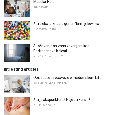
Macular Hole
EYE HEALTH
Šta trebate znati o generičkim lijekovima
PRAVA PACIJENTA
Suočavanje sa zamrzavanjem kod
Parkinsonove bolesti
MOZAK I NERVNI SISTEM
Intresting articles
Opis radova i obaveze o medicinskom bilju
ZA ZDRAVSTVENE RADNIKE
Šta je akupunktura? Koje su koristi?
HOLISTIC HEALTH