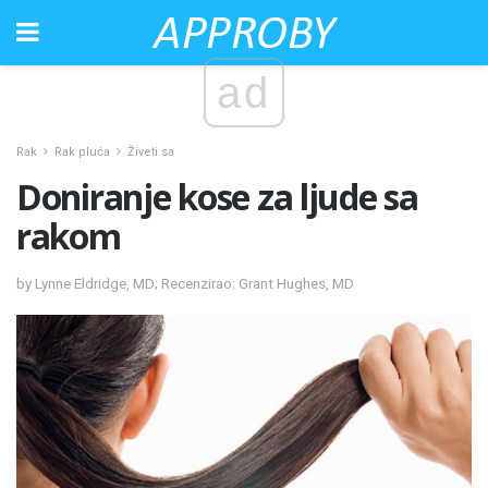
ad
Rak
Rak pluća
Živeti sa
Doniranje kose za ljude sa
rakom
by Lynne Eldridge, MD; Recenzirao: Grant Hughes, MD