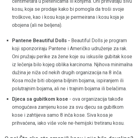
centimetara u pletenicama ili konjima. Oni prihvataju sivu
kosu, koja se prodaje kako bi pomogla da troši svoje
troškove, kao i kosu koja je permeirana i kosu koja je
obojena (ali ne beljena).
Pantene Beautiful Dolls -
Beautiful Dolls je program
koji sponzoriraju Pantene i Američko udruženje za rak.
Oni pružaju perike za žene koje su iskusile gubitak kose
iz lečenja bilo kojeg oblika karcinoma. Njihova minimalna
dužina je niža od nekih drugih organizacija na 8 inča.
Kosa može biti obojena biljnim bojama, ispiranjem ili
polutrajnim bojama, ali ne i trajnim bojama ili belačima.
Djeca sa gubitkom kose
- ova organizacija takođe
omogućava zamjenu kose za svu djecu sa gubitkom
kose i zahtijeva samo 8 inča kose. Siva kosa je
prihvaćena, iako više vole ne-hemijski tretiranu kosu.