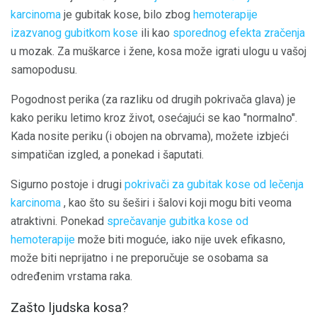
karcinoma
je gubitak kose, bilo zbog
hemoterapije
izazvanog gubitkom kose
ili kao
sporednog efekta zračenja
u mozak. Za muškarce i žene, kosa može igrati ulogu u vašoj
samopodusu.
Pogodnost perika (za razliku od drugih pokrivača glava) je
kako periku letimo kroz život, osećajući se kao "normalno".
Kada nosite periku (i obojen na obrvama), možete izbjeći
simpatičan izgled, a ponekad i šaputati.
Sigurno postoje i drugi
pokrivači za gubitak kose od lečenja
karcinoma
, kao što su šeširi i šalovi koji mogu biti veoma
atraktivni. Ponekad
sprečavanje gubitka kose od
hemoterapije
može biti moguće, iako nije uvek efikasno,
može biti neprijatno i ne preporučuje se osobama sa
određenim vrstama raka.
Zašto ljudska kosa?