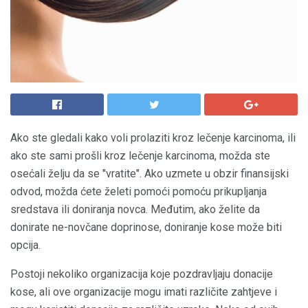
Ako ste gledali kako voli prolaziti kroz lečenje karcinoma, ili
ako ste sami prošli kroz lečenje karcinoma, možda ste
osećali želju da se "vratite". Ako uzmete u obzir finansijski
odvod, možda ćete želeti pomoći pomoću prikupljanja
sredstava ili doniranja novca. Međutim, ako želite da
donirate ne-novčane doprinose, doniranje kose može biti
opcija.
Postoji nekoliko organizacija koje pozdravljaju donacije
kose, ali ove organizacije mogu imati različite zahtjeve i