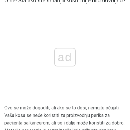
O ne! Šta ako ste smanjili kosu i nije bilo dovoljno?
ad
Ovo se može dogoditi, ali ako se to desi, nemojte očajati.
Vaša kosa se neće koristiti za proizvodnju perika za
pacijenta sa kancerom, ali se i dalje može koristiti za dobro.