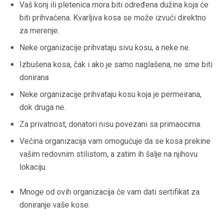
Vaš konj ili pletenica mora biti određena dužina koja će
biti prihvaćena. Kvarljiva kosa se može izvući direktno
za merenje.
Neke organizacije prihvataju sivu kosu, a neke ne.
Izbušena kosa, čak i ako je samo naglašena, ne sme biti
donirana
Neke organizacije prihvataju kosu koja je permeirana,
dok druga ne.
Za privatnost, donatori nisu povezani sa primaocima.
Većina organizacija vam omogućuje da se kosa prekine
vašim redovnim stilistom, a zatim ih šalje na njihovu
lokaciju.
Mnoge od ovih organizacija će vam dati sertifikat za
doniranje vaše kose.