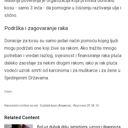
Materija poverenja je organizacija koja prihvata doniranu
kosu - samo 3 inča - da pomogne u čišćenju razlivanja ulja i
slično.
Podrška i zagovaranje raka
Donacije za kosu su samo jedan način pomoću kojeg ljudi
mogu podržati one koji žive sa rakom. Ako tražite mnogo
potreban i vredan razlog, svjesnost i finansiranje raka pluća
daleko zaostaje za nekim drugim rakom, iako je rak pluća
vodeći uzrok smrti od karcinoma i za muškarce i za žene u
Sjedinjenim Državama.
Izvori:
Nacionalni institut za rak.
Gubitak kose (Alopecia).
Ažurirano 29.04.15.
Related Content
Bol uz dubok dišu: simptomi, uzroci i dijagnoza