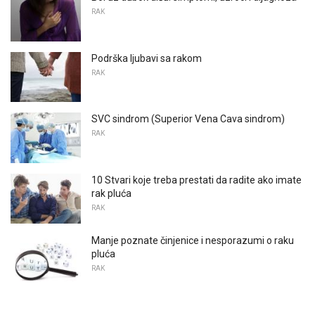
RAK
Podrška ljubavi sa rakom
RAK
SVC sindrom (Superior Vena Cava sindrom)
RAK
10 Stvari koje treba prestati da radite ako imate
rak pluća
RAK
Manje poznate činjenice i nesporazumi o raku
pluća
RAK