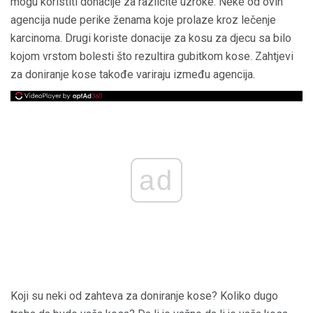
mogu koristiti donacije za različite uzroke. Neke od ovih
agencija nude perike ženama koje prolaze kroz lečenje
karcinoma. Drugi koriste donacije za kosu za djecu sa bilo
kojom vrstom bolesti što rezultira gubitkom kose. Zahtjevi
za doniranje kose takođe variraju između agencija.
ad
Koji su neki od zahteva za doniranje kose? Koliko dugo