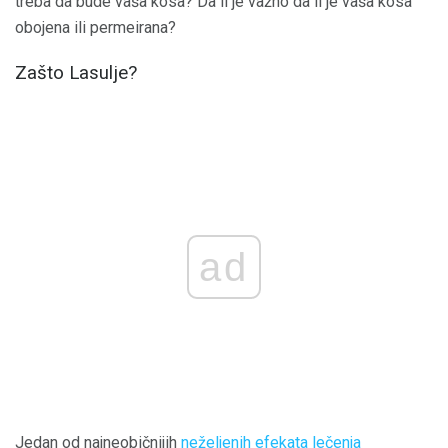
treba da bude vaša kosa? Da li je važno da li je vaša kosa
obojena ili permeirana?
Zašto Lasulje?
ad
Jedan od najneobičnijih
neželjenih efekata lečenja