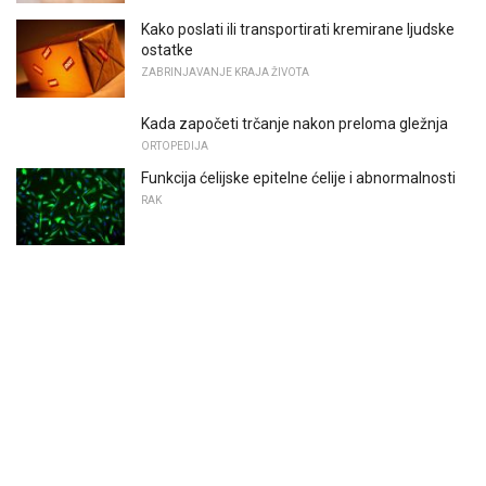
Kako poslati ili transportirati kremirane ljudske
ostatke
ZABRINJAVANJE KRAJA ŽIVOTA
Kada započeti trčanje nakon preloma gležnja
ORTOPEDIJA
Funkcija ćelijske epitelne ćelije i abnormalnosti
RAK