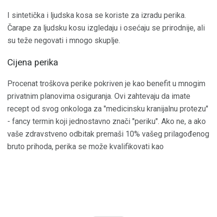
I sintetička i ljudska kosa se koriste za izradu perika.
Čarape za ljudsku kosu izgledaju i osećaju se prirodnije, ali
su teže negovati i mnogo skuplje.
Cijena perika
Procenat troškova perike pokriven je kao benefit u mnogim
privatnim planovima osiguranja. Ovi zahtevaju da imate
recept od svog onkologa za "medicinsku kranijalnu protezu"
- fancy termin koji jednostavno znači "periku". Ako ne, a ako
vaše zdravstveno odbitak premaši 10% vašeg prilagođenog
bruto prihoda, perika se može kvalifikovati kao