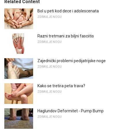
Related Content
Bol u peti kod dece i adolescenata
ZDRAVLJE NOGU
Razni tretmani za biljni fasciitis
ZDRAVLJE NOGU
Zajednički problemi pedijatrijske noge
ZDRAVLJE NOGU
Kako se tretira peta trava?
ZDRAVLJE NOGU
Haglundov Deformitet - Pump Bump
ZDRAVLJE NOGU