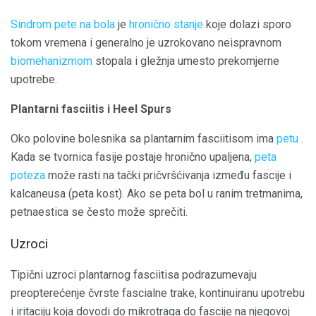
Sindrom pete na bola
je
hronično stanje
koje dolazi sporo
tokom vremena i generalno je uzrokovano neispravnom
biomehanizmom
stopala i gležnja umesto prekomjerne
upotrebe.
Plantarni fasciitis i Heel Spurs
Oko polovine bolesnika sa plantarnim fasciitisom ima
petu
.
Kada se tvornica fasije postaje hronično upaljena,
peta
poteza
može rasti na tački pričvršćivanja između fascije i
kalcaneusa (peta kost). Ako se peta bol u ranim tretmanima,
petnaestica se često može sprečiti.
Uzroci
Tipični uzroci plantarnog fasciitisa podrazumevaju
preopterećenje čvrste fascialne trake, kontinuiranu upotrebu
i iritaciju koja dovodi do mikrotraga do fascije na njegovoj