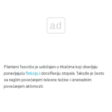
ad
Plantarni fasciitis je uobičajen u trkačima koji obavljaju
ponavljajuću
fleksiju
i dorsiflexiju stopala. Takođe je često
sa naglim povećanjem telesne težine i iznenadnim
povećanjem aktivnosti.