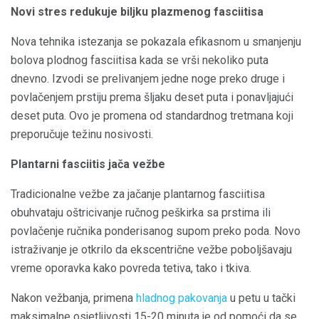
Novi stres redukuje biljku plazmenog fasciitisa
Nova tehnika istezanja se pokazala efikasnom u smanjenju
bolova plodnog fasciitisa kada se vrši nekoliko puta
dnevno. Izvodi se prelivanjem jedne noge preko druge i
povlačenjem prstiju prema šljaku deset puta i ponavljajući
deset puta. Ovo je promena od standardnog tretmana koji
preporučuje težinu nosivosti.
Plantarni fasciitis jača vežbe
Tradicionalne vežbe za jačanje plantarnog fasciitisa
obuhvataju oštricivanje ručnog peškirka sa prstima ili
povlačenje ručnika ponderisanog supom preko poda. Novo
istraživanje je otkrilo da ekscentrične vežbe poboljšavaju
vreme oporavka kako povreda tetiva, tako i tkiva.
Nakon vežbanja, primena
hladnog pakovanja
u petu u tački
maksimalne osjetljivosti 15-20 minuta je od pomoći da se