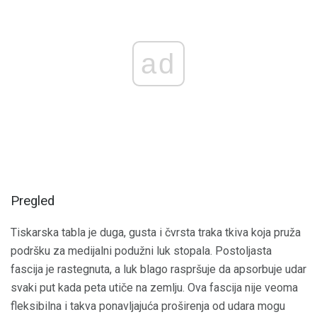
ad
Pregled
Tiskarska tabla je duga, gusta i čvrsta traka tkiva koja pruža
podršku za medijalni podužni luk stopala. Postoljasta
fascija je rastegnuta, a luk blago raspršuje da apsorbuje udar
svaki put kada peta utiče na zemlju. Ova fascija nije veoma
fleksibilna i takva ponavljajuća proširenja od udara mogu