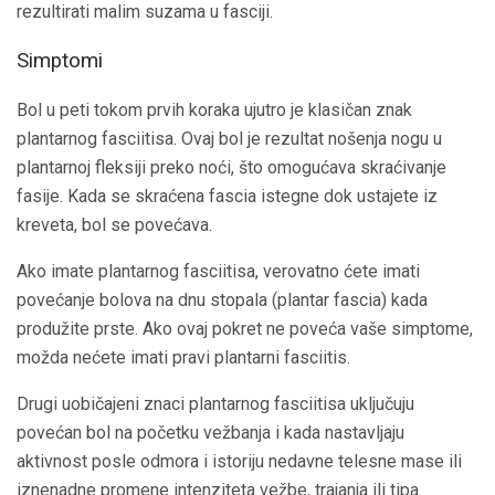
rezultirati malim suzama u fasciji.
Simptomi
Bol u peti tokom prvih koraka ujutro je klasičan znak
plantarnog fasciitisa. Ovaj bol je rezultat nošenja nogu u
plantarnoj fleksiji preko noći, što omogućava skraćivanje
fasije. Kada se skraćena fascia istegne dok ustajete iz
kreveta, bol se povećava.
Ako imate plantarnog fasciitisa, verovatno ćete imati
povećanje bolova na dnu stopala (plantar fascia) kada
produžite prste. Ako ovaj pokret ne poveća vaše simptome,
možda nećete imati pravi plantarni fasciitis.
Drugi uobičajeni znaci plantarnog fasciitisa uključuju
povećan bol na početku vežbanja i kada nastavljaju
aktivnost posle odmora i istoriju nedavne telesne mase ili
iznenadne promene intenziteta vežbe, trajanja ili tipa.