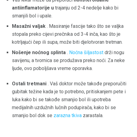
antiinflamatorije u
trajanju od 2-4 nedelje kako bi
smanjili bol i upale.
Masažni valjak
. Masiranje fascije tako što se valjka
stopala preko cijevi prečnika od 3-4 inča, kao što je
kotrljajući čep ili supa, može biti djelotvoran tretman.
Nošenje noćnog splinta
.
Noćna šiljastost
drži nogu
savijenu, a tvornica se produžava preko noći. Za neke
ljude, ovo poboljšava vreme oporavka.
Ostali tretmani
. Vaš doktor može takođe preporučiti
gubitak težine kada je to potrebno, pritiskanjem pete i
luka kako bi se takođe smanjio bol ili upotreba
medijalnih uzdužnih lučnih podupirača, kako bi se
smanjio bol dok se
zarazna tkiva
zarastala.