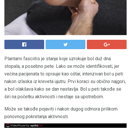
Plantarni fasciitis je stanje koje uzrokuje bol duž dna
stopala, a posebno pete. Lako se može identifikovati, jer
većina pacijenata to opisuje kao oštar, intenzivan bol u peti
nakon izlaska iz kreveta ujutru. Prvi koraci su obično najgori,
a bol olakšava kako se dan nastavlja. Bol u peti takođe se
širi na početku aktivnosti i nestaje sa upotrebom.
Može se takođe pojaviti i nakon dugog odmora prilikom
ponovnog pokretanja aktivnosti.