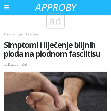
ad
Zdravlje nogu
Peta bola
Simptomi i liječenje biljnih
ploda na plodnom fasciitisu
by Elizabeth Quinn