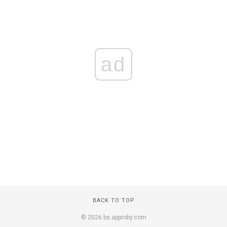
ad
BACK TO TOP
© 2026 bs.approby.com