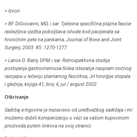
> Izvori
> BF DiGiovanni, MD, i sar.
Tjelesna specifična plazna fascia-
rastezljiva vježba poboljšava ishode kod pacijenata sa
hroničnim pete na pankama, Journal of Bone and Joint
Surgery, 2003: 85: 1270-1277.
> Lance D. Barry, DPM i sar.
Retrospektivna studija
postojanja gastrocnemusa-Solea istezanja naspram noćnog
rascjepa u lečenju plantarnog fasciitisa, Jrl hirurgije stopala
i gležnja, knjiga 41, broj 4, jul / avgust 2002
Otkrivanje
Sadržaj e-trgovine je nezavisno od uređivačkog sadržaja i mi
možemo dobiti kompenzaciju u vezi sa vašom kupovinom
proizvoda putem linkova na ovoj stranici.