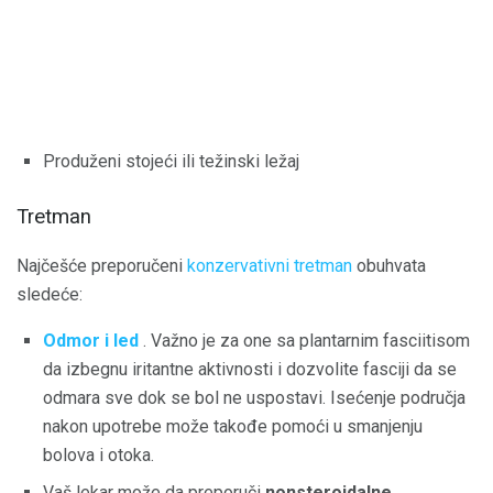
Produženi stojeći ili težinski ležaj
Tretman
Najčešće preporučeni
konzervativni tretman
obuhvata
sledeće:
Odmor i led
. Važno je za one sa plantarnim fasciitisom
da izbegnu iritantne aktivnosti i dozvolite fasciji da se
odmara sve dok se bol ne uspostavi. Isećenje područja
nakon upotrebe može takođe pomoći u smanjenju
bolova i otoka.
Vaš lekar može da preporuči
nonsteroidalne