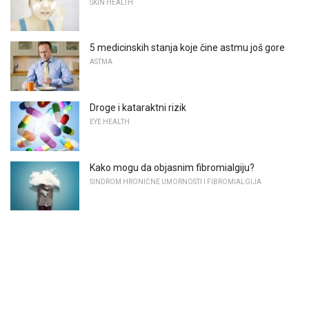
SKIN HEALTH
5 medicinskih stanja koje čine astmu još gore
ASTMA
Droge i kataraktni rizik
EYE HEALTH
Kako mogu da objasnim fibromialgiju?
SINDROM HRONIČNE UMORNOSTI I FIBROMIALGIJA