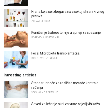
Hrana koja se izbegava na visokoj ishrani krvnog
pritiska
ZDRAVLJE SRCA
Korišćenje traheostomije u apneji za spavanje
POREMEĆAJI SPAVANJA
Fecal Microbiota transplantacija
DIGESTIVNO ZDRAVLJE
Intresting articles
Stopa trudnoće za različite metode kontrole
rađanja
SEKSUALNO ZDRAVLJE
Saveti za lečenje akni za vrste osjetljivih koža