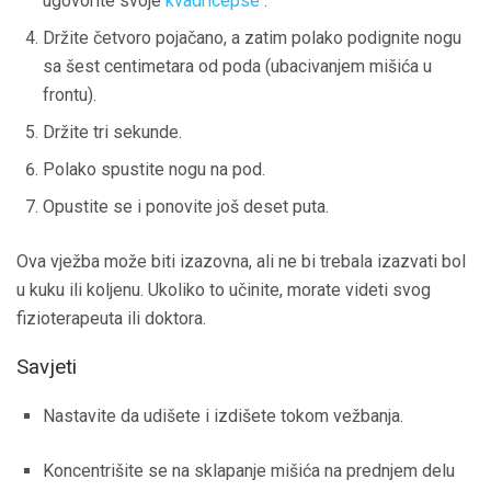
ugovorite svoje
kvadricepse
.
Držite četvoro pojačano, a zatim polako podignite nogu
sa šest centimetara od poda (ubacivanjem mišića u
frontu).
Držite tri sekunde.
Polako spustite nogu na pod.
Opustite se i ponovite još deset puta.
Ova vježba može biti izazovna, ali ne bi trebala izazvati bol
u kuku ili koljenu. Ukoliko to učinite, morate videti svog
fizioterapeuta ili doktora.
Savjeti
Nastavite da udišete i izdišete tokom vežbanja.
Koncentrišite se na sklapanje mišića na prednjem delu