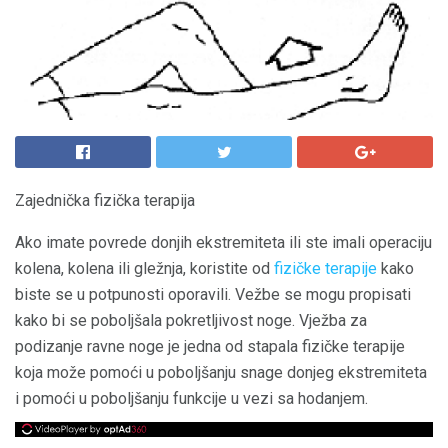
Zajednička fizička terapija
Ako imate povrede donjih ekstremiteta ili ste imali operaciju
kolena, kolena ili gležnja, koristite od
fizičke terapije
kako
biste se u potpunosti oporavili. Vežbe se mogu propisati
kako bi se poboljšala pokretljivost noge. Vježba za
podizanje ravne noge je jedna od stapala fizičke terapije
koja može pomoći u poboljšanju snage donjeg ekstremiteta
i pomoći u poboljšanju funkcije u vezi sa hodanjem.