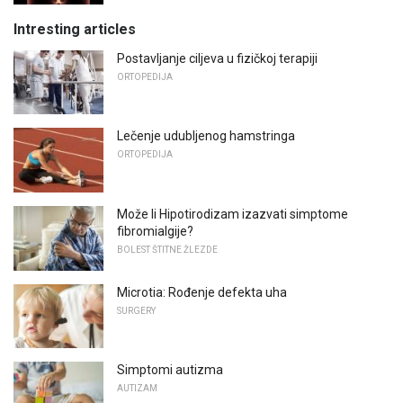
Intresting articles
Postavljanje ciljeva u fizičkoj terapiji
ORTOPEDIJA
Lečenje udubljenog hamstringa
ORTOPEDIJA
Može li Hipotirodizam izazvati simptome
fibromialgije?
BOLEST ŠTITNE ŽLEZDE
Microtia: Rođenje defekta uha
SURGERY
Simptomi autizma
AUTIZAM