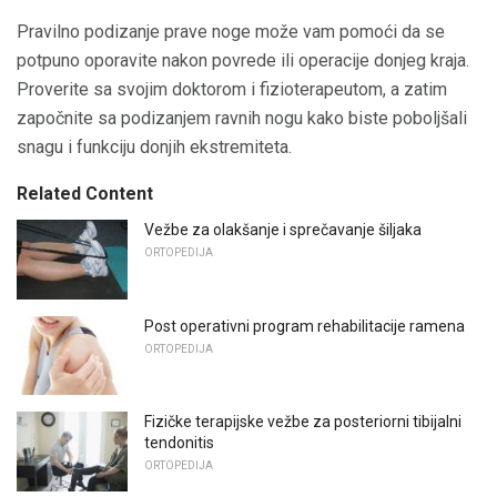
Pravilno podizanje prave noge može vam pomoći da se
potpuno oporavite nakon povrede ili operacije donjeg kraja.
Proverite sa svojim doktorom i fizioterapeutom, a zatim
započnite sa podizanjem ravnih nogu kako biste poboljšali
snagu i funkciju donjih ekstremiteta.
Related Content
Vežbe za olakšanje i sprečavanje šiljaka
ORTOPEDIJA
Post operativni program rehabilitacije ramena
ORTOPEDIJA
Fizičke terapijske vežbe za posteriorni tibijalni
tendonitis
ORTOPEDIJA