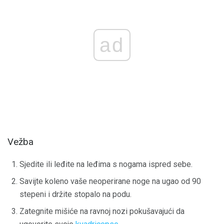
ad
Vežba
Sjedite ili leđite na leđima s nogama ispred sebe.
Savijte koleno vaše neoperirane noge na ugao od 90
stepeni i držite stopalo na podu.
Zategnite mišiće na ravnoj nozi pokušavajući da