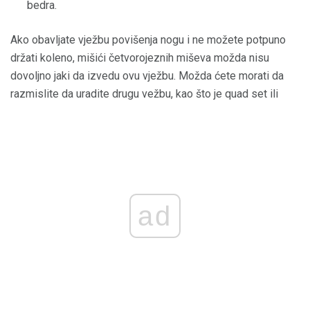
bedra.
Ako obavljate vježbu povišenja nogu i ne možete potpuno
držati koleno, mišići četvorojeznih miševa možda nisu
dovoljno jaki da izvedu ovu vježbu. Možda ćete morati da
razmislite da uradite drugu vežbu, kao što je quad set ili
ad