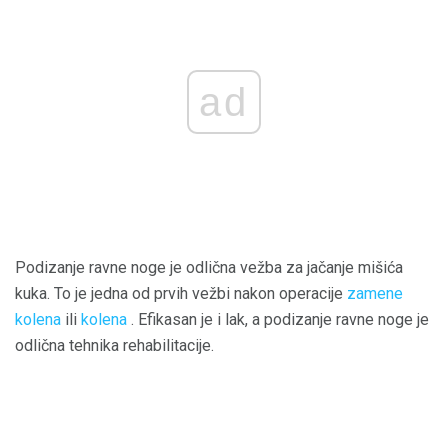
ad
Podizanje ravne noge je odlična vežba za jačanje mišića
kuka. To je jedna od prvih vežbi nakon operacije
zamene
kolena
ili
kolena
. Efikasan je i lak, a podizanje ravne noge je
odlična tehnika rehabilitacije.