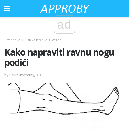
ad
Ortopedija
Fizička terapija
Vežbe
Kako napraviti ravnu nogu
podići
by Laura Inverarity, DO