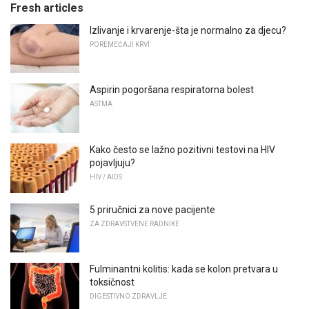
Fresh articles
Izlivanje i krvarenje-šta je normalno za djecu?
POREMEĆAJI KRVI
Aspirin pogoršana respiratorna bolest
ASTMA
Kako često se lažno pozitivni testovi na HIV
pojavljuju?
HIV / AIDS
5 priručnici za nove pacijente
ZA ZDRAVSTVENE RADNIKE
Fulminantni kolitis: kada se kolon pretvara u
toksičnost
DIGESTIVNO ZDRAVLJE