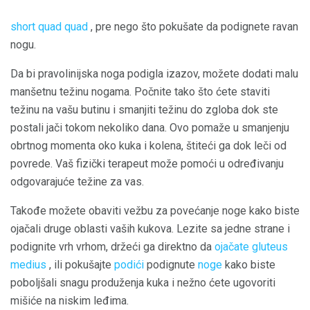
short quad quad
, pre nego što pokušate da podignete ravan
nogu.
Da bi pravolinijska noga podigla izazov, možete dodati malu
manšetnu težinu nogama. Počnite tako što ćete staviti
težinu na vašu butinu i smanjiti težinu do zgloba dok ste
postali jači tokom nekoliko dana. Ovo pomaže u smanjenju
obrtnog momenta oko kuka i kolena, štiteći ga dok leči od
povrede. Vaš fizički terapeut može pomoći u određivanju
odgovarajuće težine za vas.
Takođe možete obaviti vežbu za povećanje noge kako biste
ojačali druge oblasti vaših kukova. Lezite sa jedne strane i
podignite vrh vrhom, držeći ga direktno da
ojačate gluteus
medius
, ili pokušajte
podići
podignute
noge
kako biste
poboljšali snagu produženja kuka i nežno ćete ugovoriti
mišiće na niskim leđima.