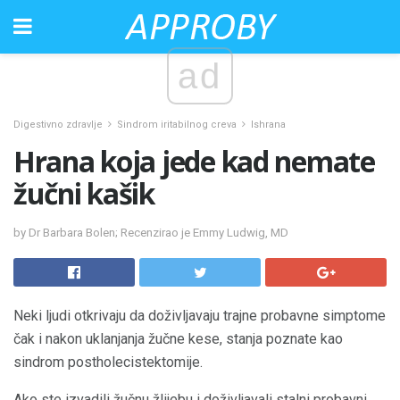
ad
Digestivno zdravlje
Sindrom iritabilnog creva
Ishrana
Hrana koja jede kad nemate
žučni kašik
by Dr Barbara Bolen; Recenzirao je Emmy Ludwig, MD
Neki ljudi otkrivaju da doživljavaju trajne probavne simptome
čak i nakon uklanjanja žučne kese, stanja poznate kao
sindrom postholecistektomije.
Ako ste izvadili žučnu žlijebu i doživljavali stalni probavni