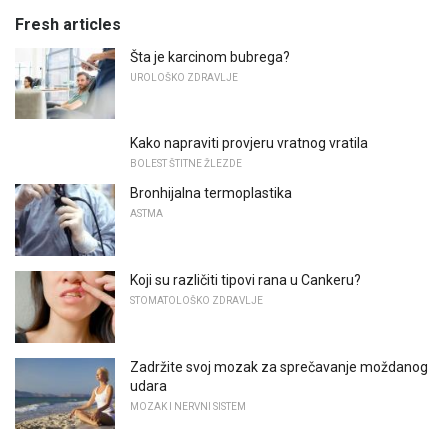
Fresh articles
Šta je karcinom bubrega?
UROLOŠKO ZDRAVLJE
Kako napraviti provjeru vratnog vratila
BOLEST ŠTITNE ŽLEZDE
Bronhijalna termoplastika
ASTMA
Koji su različiti tipovi rana u Cankeru?
STOMATOLOŠKO ZDRAVLJE
Zadržite svoj mozak za sprečavanje moždanog
udara
MOZAK I NERVNI SISTEM