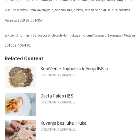
Kahlon, T., Chiu, M. i Chapman, M. "Priprema na paru značajno poboljšava vezivanje žutih
kiselina in vitro žutom kašom, kale, zelenilo sira, brokoli, zelenu papriku i kupus"
Nutrition
Research
2008 28: 351-357 .
Schofer, J. "Bilijarni uzroci post-holecistektomijskog sindroma"
Journal of Emergency Medicine
2010 39: 406-410.
Related Content
Korišćenje Triphale u lečenju IBS-a
DIGESTIVNO ZDRAVLJE
Dijeta Paleo i IBS
DIGESTIVNO ZDRAVLJE
Kuvanje bez luka ili luka
DIGESTIVNO ZDRAVLJE