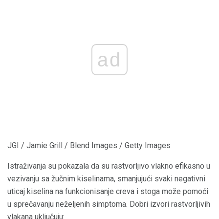
ad
JGI / Jamie Grill / Blend Images / Getty Images
Istraživanja su pokazala da su rastvorljivo vlakno efikasno u
vezivanju sa žučnim kiselinama, smanjujući svaki negativni
uticaj kiselina na funkcionisanje creva i stoga može pomoći
u sprečavanju neželjenih simptoma. Dobri izvori rastvorljivih
vlakana uključuju: