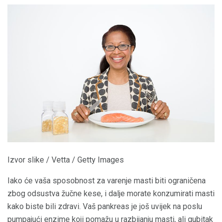
Izvor slike / Vetta / Getty Images
Iako će vaša sposobnost za varenje masti biti ograničena
zbog odsustva žučne kese, i dalje morate konzumirati masti
kako biste bili zdravi. Vaš pankreas je još uvijek na poslu
pumpajući enzime koji pomažu u razbijanju masti, ali gubitak