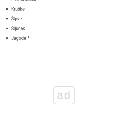
Kruške
Šljive
Šljunak
Jagode *
ad