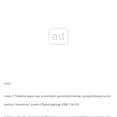
ad
Izvori:
Jones, P. "Dijetetski agensi koji se
bore
protiv gastrointestinalnog i jetrnog tretmana žučnih
kiselina i holesterola"
Journal of Clinical Lipidology
2008 2: S4-S10.