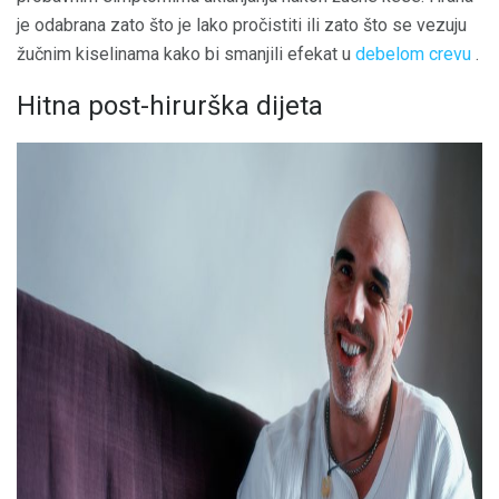
je odabrana zato što je lako pročistiti ili zato što se vezuju
žučnim kiselinama kako bi smanjili efekat u
debelom crevu
.
Hitna post-hirurška dijeta