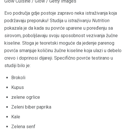
Glow Cuisine / Glow / Getty Images
Evo područja gdje postoje zapravo neka istraživanja koja
podržavaju preporuku! Studija u
istraživanju Nutrition
pokazala je da kada su povrće uparene u poređenju sa
sirovom, poboljšavaju svoju sposobnost vezivanja žučne
kiseline. Stoga je teoretski moguće da jedenje parenog
povrća smanjuje količinu žučne kiseline koja ulazi u debelo
crevo i doprinosi dijareji. Specifično povrće testirano u
studiji bilo je:
Brokoli
Kupus
zelene ogrlice
Zeleni biber paprika
Kale
Zelena senf