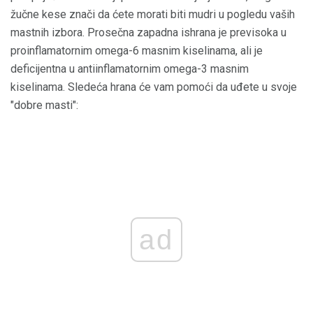
žučne kese znači da ćete morati biti mudri u pogledu vaših
mastnih izbora. Prosečna zapadna ishrana je previsoka u
proinflamatornim omega-6 masnim kiselinama, ali je
deficijentna u antiinflamatornim omega-3 masnim
kiselinama. Sledeća hrana će vam pomoći da uđete u svoje
"dobre masti":
ad