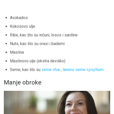
Avokados
Kokosovo ulje
Ribe, kao što su inčuni, losos i sardine
Nuts, kao što su orasi i bademi
Masline
Maslinovo ulje (ekstra deviško)
Seme, kao što su
seme chia
,
laneno seme
i
psyllium
Manje obroke