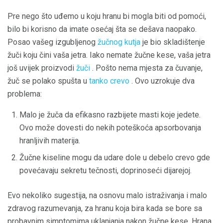
Pre nego što uđemo u koju hranu bi mogla biti od pomoći,
bilo bi korisno da imate osećaj šta se dešava naopako.
Posao vašeg izgubljenog
žučnog kutja
je bio skladištenje
žuči koju čini vaša jetra. Iako nemate žučne kese, vaša jetra
još uvijek proizvodi
žuči
. Pošto nema mjesta za čuvanje,
žuč se polako spušta u
tanko crevo
. Ovo uzrokuje dva
problema:
Malo je žuča da efikasno razbijete masti koje jedete.
Ovo može dovesti do nekih poteškoća apsorbovanja
hranljivih materija.
Žučne kiseline mogu da udare dole u debelo crevo gde
povećavaju sekretu tečnosti, doprinoseći dijarejoj.
Evo nekoliko sugestija, na osnovu malo istraživanja i malo
zdravog razumevanja, za hranu koja bira kada se bore sa
probavnim simptomima uklanjanja nakon žučne kese. Hrana