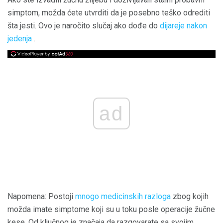
simptom, možda ćete utvrditi da je posebno teško odrediti
šta jesti. Ovo je naročito slučaj ako dođe do
dijareje nakon
jedenja
.
ad
Napomena: Postoji
mnogo medicinskih razloga
zbog kojih
možda imate simptome koji su u toku posle operacije žučne
kese. Od ključnog je značaja da razgovarate sa svojim