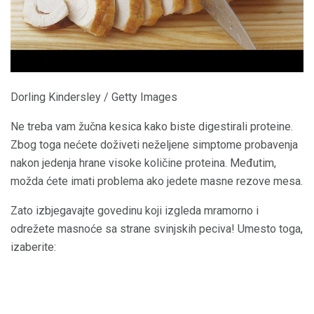
Dorling Kindersley / Getty Images
Ne treba vam žučna kesica kako biste digestirali proteine.
Zbog toga nećete doživeti neželjene simptome probavenja
nakon jedenja hrane visoke količine proteina. Međutim,
možda ćete imati problema ako jedete masne rezove mesa.
Zato izbjegavajte govedinu koji izgleda mramorno i
odrežete masnoće sa strane svinjskih peciva! Umesto toga,
izaberite: