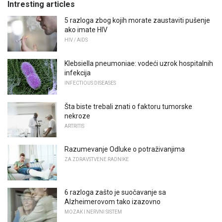
Intresting articles
5 razloga zbog kojih morate zaustaviti pušenje
ako imate HIV
HIV / AIDS
Klebsiella pneumoniae: vodeći uzrok hospitalnih
infekcija
INFECTIOUS DISEASES
Šta biste trebali znati o faktoru tumorske
nekroze
ARTRITIS
Razumevanje Odluke o potraživanjima
ZA ZDRAVSTVENE RADNIKE
6 razloga zašto je suočavanje sa
Alzheimerovom tako izazovno
MOZAK I NERVNI SISTEM