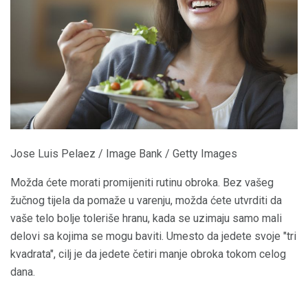
Jose Luis Pelaez / Image Bank / Getty Images
Možda ćete morati promijeniti rutinu obroka. Bez vašeg
žučnog tijela da pomaže u varenju, možda ćete utvrditi da
vaše telo bolje toleriše hranu, kada se uzimaju samo mali
delovi sa kojima se mogu baviti. Umesto da jedete svoje "tri
kvadrata", cilj je da jedete četiri manje obroka tokom celog
dana.