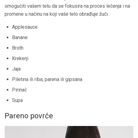
omogućiti vašem telu da se fokusira na proces lečenja i na
promene u načinu na koji vaše telo obrađuje žuči.
Applesauce
Banane
Broth
Krekerji
Jaja
Piletina ili riba, parena ili gipsana
Pirinač
Supa
Pareno povrće