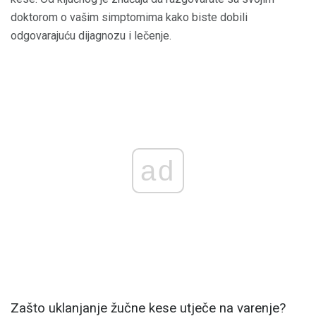
doktorom o vašim simptomima kako biste dobili
odgovarajuću dijagnozu i lečenje.
ad
Zašto uklanjanje žučne kese utječe na varenje?