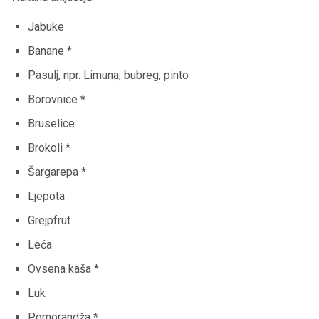
Jabuke
Banane *
Pasulj, npr. Limuna, bubreg, pinto
Borovnice *
Bruselice
Brokoli *
Šargarepa *
Ljepota
Grejpfrut
Leća
Ovsena kaša *
Luk
Pomorandža *