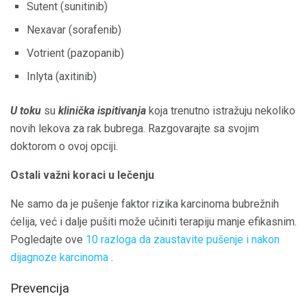
Sutent (sunitinib)
Nexavar (sorafenib)
Votrient (pazopanib)
Inlyta (axitinib)
U toku
su
klinička ispitivanja
koja trenutno istražuju nekoliko
novih lekova za rak bubrega. Razgovarajte sa svojim
doktorom o ovoj opciji.
Ostali važni koraci u lečenju
Ne samo da je pušenje faktor rizika karcinoma bubrežnih
ćelija, već i dalje pušiti može učiniti terapiju manje efikasnim.
Pogledajte ove
10 razloga da zaustavite pušenje i nakon
dijagnoze karcinoma
.
Prevencija