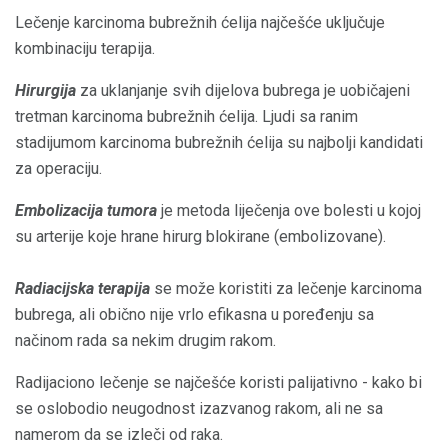
Lečenje karcinoma bubrežnih ćelija najčešće uključuje
kombinaciju terapija.
Hirurgija
za uklanjanje svih dijelova bubrega je uobičajeni
tretman karcinoma bubrežnih ćelija. Ljudi sa ranim
stadijumom karcinoma bubrežnih ćelija su najbolji kandidati
za operaciju.
Embolizacija tumora
je metoda liječenja ove bolesti u kojoj
su arterije koje hrane hirurg blokirane (embolizovane).
Radiacijska terapija
se može koristiti za lečenje karcinoma
bubrega, ali obično nije vrlo efikasna u poređenju sa
načinom rada sa nekim drugim rakom.
Radijaciono lečenje se najčešće koristi palijativno - kako bi
se oslobodio neugodnost izazvanog rakom, ali ne sa
namerom da se izleči od raka.