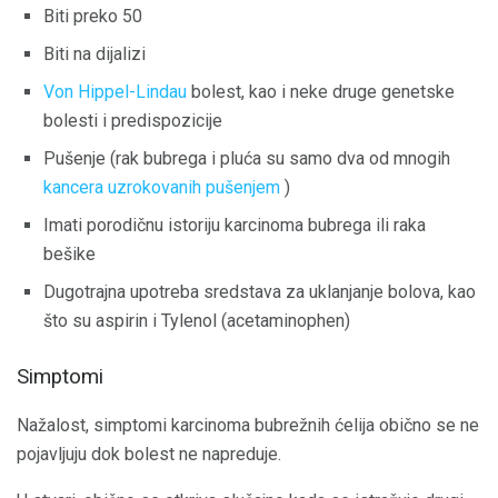
Biti preko 50
Biti na dijalizi
Von Hippel-Lindau
bolest, kao i neke druge genetske
bolesti i predispozicije
Pušenje (rak bubrega i pluća su samo dva od mnogih
kancera uzrokovanih pušenjem
)
Imati porodičnu istoriju karcinoma bubrega ili raka
bešike
Dugotrajna upotreba sredstava za uklanjanje bolova, kao
što su aspirin i Tylenol (acetaminophen)
Simptomi
Nažalost, simptomi karcinoma bubrežnih ćelija obično se ne
pojavljuju dok bolest ne napreduje.