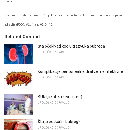
Izvori:
Nacionalni institut za rak.
Lečenje karcinoma bubrežnih ćelija - profesionalna verzija za
zdravlje (PDQ).
Ažurirano 02.04.16.
Related Content
Šta očekivati ​​kod ultrazvuka bubrega
UROLOŠKO ZDRAVLJE
Komplikacije peritonealne dijalize: neinfektivne
UROLOŠKO ZDRAVLJE
BUN (azot za krvni uree)
UROLOŠKO ZDRAVLJE
Šta je potkošni bubreg?
UROLOŠKO ZDRAVLJE