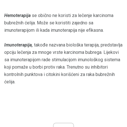
Hemoterapija
se obično ne koristi za lečenje karcinoma
bubrežnih ćelija. Može se koristiti zajedno sa
imunoterapijom ili kada imunoterapija nije efikasna.
Imunoterapija,
takođe nazvana biološka terapija, predstavlja
opciju lečenja za mnoge vrste karcinoma bubrega. Lijekovi
sa imunoterapijom rade stimulacijom imunološkog sistema
koji pomaže u borbi protiv raka. Trenutno su inhibitori
kontrolnih punktova i citokini korišćeni za raka bubrežnih
ćelija.