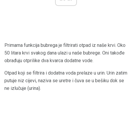
Primarna funkcija bubrega je filtrirati otpad iz naše krvi. Oko
50 litara krvi svakog dana ulazi u naše bubrege. Oni takođe
obrađuju otprilike dva kvarca dodatne vode.
Otpad koji se filtrira i dodatna voda prelaze u urin. Urin zatim
putuje niz cijevi, naziva se uretre i čuva se u bešiku dok se
ne izlučuje (urina).