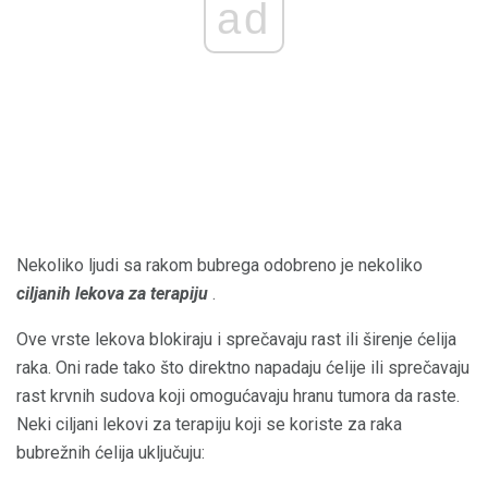
ad
Nekoliko ljudi sa rakom bubrega odobreno je nekoliko
ciljanih lekova za terapiju
.
Ove vrste lekova blokiraju i sprečavaju rast ili širenje ćelija
raka. Oni rade tako što direktno napadaju ćelije ili sprečavaju
rast krvnih sudova koji omogućavaju hranu tumora da raste.
Neki ciljani lekovi za terapiju koji se koriste za raka
bubrežnih ćelija uključuju: