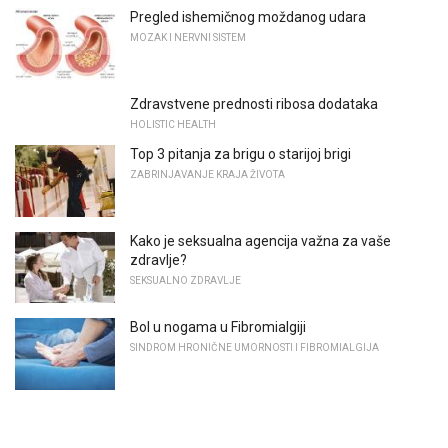
Pregled ishemičnog moždanog udara
MOZAK I NERVNI SISTEM
Zdravstvene prednosti ribosa dodataka
HOLISTIC HEALTH
Top 3 pitanja za brigu o starijoj brigi
ZABRINJAVANJE KRAJA ŽIVOTA
Kako je seksualna agencija važna za vaše
zdravlje?
SEKSUALNO ZDRAVLJE
Bol u nogama u Fibromialgiji
SINDROM HRONIČNE UMORNOSTI I FIBROMIALGIJA