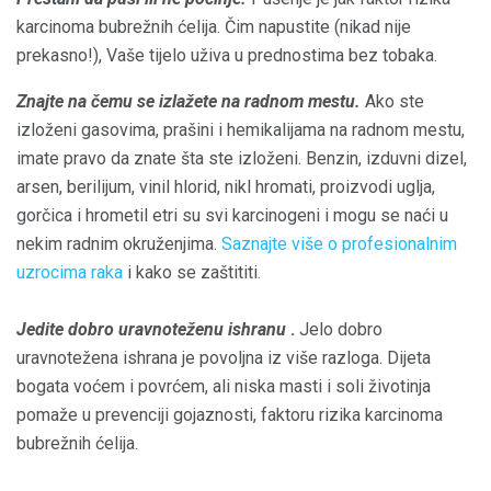
karcinoma bubrežnih ćelija. Čim napustite (nikad nije
prekasno!), Vaše tijelo uživa u prednostima bez tobaka.
Znajte na čemu se izlažete na radnom mestu.
Ako ste
izloženi gasovima, prašini i hemikalijama na radnom mestu,
imate pravo da znate šta ste izloženi. Benzin, izduvni dizel,
arsen, berilijum, vinil hlorid, nikl hromati, proizvodi uglja,
gorčica i hrometil etri su svi karcinogeni i mogu se naći u
nekim radnim okruženjima.
Saznajte više o profesionalnim
uzrocima raka
i kako se zaštititi.
Jedite dobro uravnoteženu ishranu
.
Jelo dobro
uravnotežena ishrana je povoljna iz više razloga. Dijeta
bogata voćem i povrćem, ali niska masti i soli životinja
pomaže u prevenciji gojaznosti, faktoru rizika karcinoma
bubrežnih ćelija.