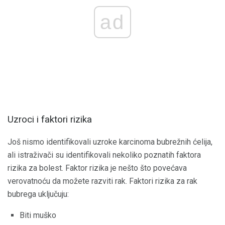
ad
Uzroci i faktori rizika
Još nismo identifikovali uzroke karcinoma bubrežnih ćelija,
ali istraživači su identifikovali nekoliko poznatih faktora
rizika za bolest. Faktor rizika je nešto što povećava
verovatnoću da možete razviti rak. Faktori rizika za rak
bubrega uključuju:
Biti muško