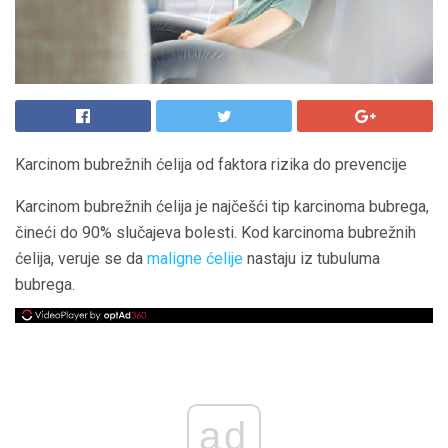
Karcinom bubrežnih ćelija od faktora rizika do prevencije
Karcinom bubrežnih ćelija je najčešći tip karcinoma bubrega,
čineći do 90% slučajeva bolesti. Kod karcinoma bubrežnih
ćelija, veruje se da
maligne ćelije
nastaju iz tubuluma
bubrega.
ad