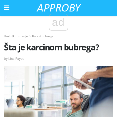
ad
Urološko zdravlje
Bolest bubrega
Šta je karcinom bubrega?
by Lisa Fayed