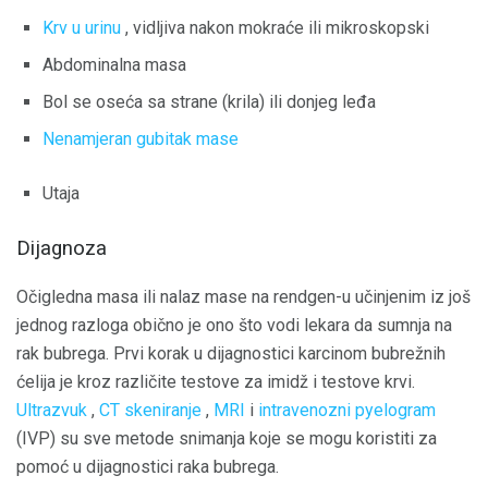
Krv u urinu
, vidljiva nakon mokraće ili mikroskopski
Abdominalna masa
Bol se oseća sa strane (krila) ili donjeg leđa
Nenamjeran gubitak mase
Utaja
Dijagnoza
Očigledna masa ili nalaz mase na rendgen-u učinjenim iz još
jednog razloga obično je ono što vodi lekara da sumnja na
rak bubrega. Prvi korak u dijagnostici karcinom bubrežnih
ćelija je kroz različite testove za imidž i testove krvi.
Ultrazvuk
,
CT skeniranje
,
MRI
i
intravenozni pyelogram
(IVP) su sve metode snimanja koje se mogu koristiti za
pomoć u dijagnostici raka bubrega.