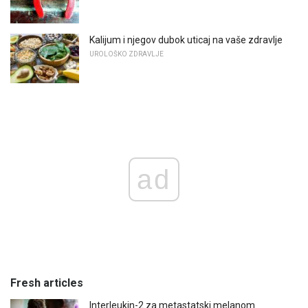
Kalijum i njegov dubok uticaj na vaše zdravlje
UROLOŠKO ZDRAVLJE
ad
Fresh articles
Interleukin-2 za metastatski melanom