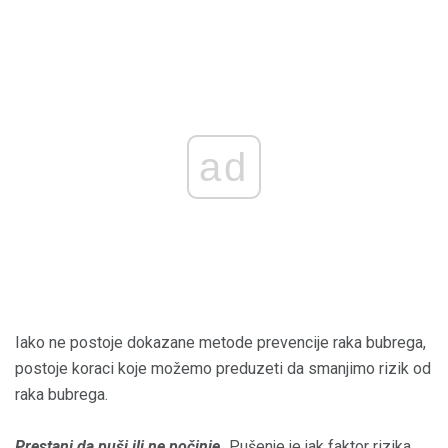
ad
Iako ne postoje dokazane metode prevencije raka bubrega,
postoje koraci koje možemo preduzeti da smanjimo rizik od
raka bubrega.
Prestani da puši ili ne počinje.
Pušenje je jak faktor rizika