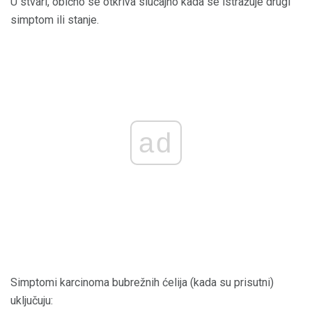
U stvari, obično se otkriva slučajno kada se istražuje drugi
simptom ili stanje.
ad
Simptomi karcinoma bubrežnih ćelija (kada su prisutni)
uključuju: