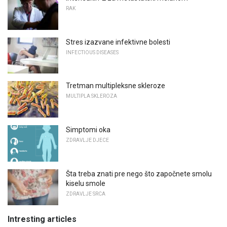
RAK
Stres izazvane infektivne bolesti
INFECTIOUS DISEASES
Tretman multipleksne skleroze
MULTIPLA SKLEROZA
Simptomi oka
ZDRAVLJE DJECE
Šta treba znati pre nego što započnete smolu
kiselu smole
ZDRAVLJE SRCA
Intresting articles