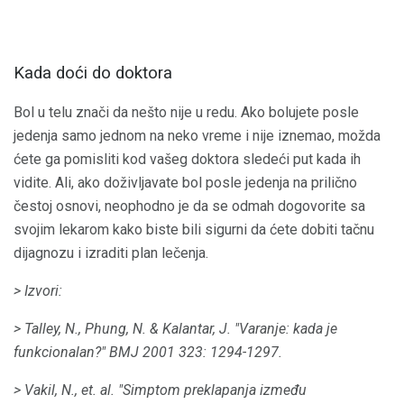
Kada doći do doktora
Bol u telu znači da nešto nije u redu. Ako bolujete posle
jedenja samo jednom na neko vreme i nije iznemao, možda
ćete ga pomisliti kod vašeg doktora sledeći put kada ih
vidite. Ali, ako doživljavate bol posle jedenja na prilično
čestoj osnovi, neophodno je da se odmah dogovorite sa
svojim lekarom kako biste bili sigurni da ćete dobiti tačnu
dijagnozu i izraditi plan lečenja.
> Izvori:
> Talley, N., Phung, N. & Kalantar, J. "Varanje: kada je
funkcionalan?"
BMJ
2001 323: 1294-1297.
> Vakil, N., et.
al.
"Simptom preklapanja između