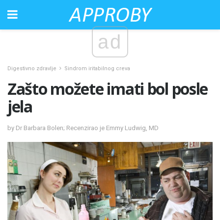
ad
Digestivno zdravlje
Sindrom iritabilnog creva
Zašto možete imati bol posle
jela
by Dr Barbara Bolen; Recenzirao je Emmy Ludwig, MD