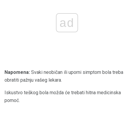
ad
Napomena:
Svaki neobičan ili uporni simptom bola treba
obratiti pažnju vašeg lekara.
Iskustvo teškog bola možda će trebati hitna medicinska
pomoć.