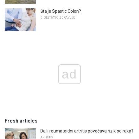
Šta je Spastic Colon?
DIGESTIVNO ZDRAVLJE
ad
Fresh articles
Da li reumatoidni artritis povećava rizik od raka?
ARTRITIS