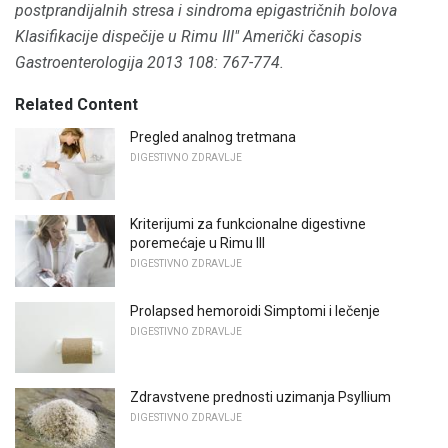
postprandijalnih stresa i sindroma epigastričnih bolova
Klasifikacije dispečije u Rimu III"
Američki časopis
Gastroenterologija
2013 108: 767-774.
Related Content
Pregled analnog tretmana
DIGESTIVNO ZDRAVLJE
Kriterijumi za funkcionalne digestivne
poremećaje u Rimu III
DIGESTIVNO ZDRAVLJE
Prolapsed hemoroidi Simptomi i lečenje
DIGESTIVNO ZDRAVLJE
Zdravstvene prednosti uzimanja Psyllium
DIGESTIVNO ZDRAVLJE