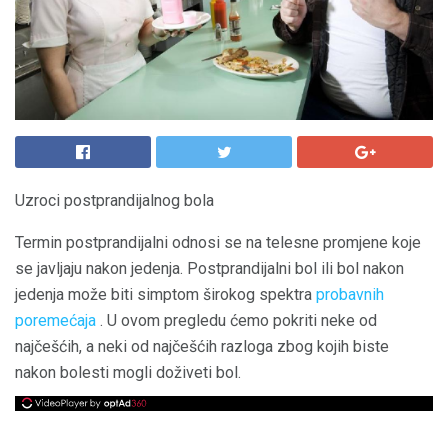
Uzroci postprandijalnog bola
Termin postprandijalni odnosi se na telesne promjene koje
se javljaju nakon jedenja. Postprandijalni bol ili bol nakon
jedenja može biti simptom širokog spektra
probavnih
poremećaja
. U ovom pregledu ćemo pokriti neke od
najčešćih, a neki od najčešćih razloga zbog kojih biste
nakon bolesti mogli doživeti bol.