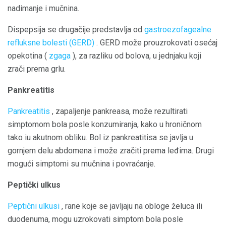
nadimanje i mučnina.
Dispepsija se drugačije predstavlja od
gastroezofagealne
refluksne bolesti (GERD)
. GERD može prouzrokovati osećaj
opekotina (
zgaga
), za razliku od bolova, u jednjaku koji
zrači prema grlu.
Pankreatitis
Pankreatitis
, zapaljenje pankreasa, može rezultirati
simptomom bola posle konzumiranja, kako u hroničnom
tako iu akutnom obliku. Bol iz pankreatitisa se javlja u
gornjem delu abdomena i može zračiti prema leđima. Drugi
mogući simptomi su mučnina i povraćanje.
Peptički ulkus
Peptični ulkusi
, rane koje se javljaju na obloge želuca ili
duodenuma, mogu uzrokovati simptom bola posle