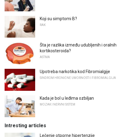
Koji su simptomi B?
RAK
Šta je razlika između udubljenih i oralnih
kortikosteroida?
ASTMA
Upotreba narkotika kod Fibromialgije
SINDROM HRONIČNE UMORNOSTI I FIBROMIALGIJA
Kada je bol u leđima ozbiljan
MOZAK I NERVNI SISTEM
Intresting articles
Lečenje otporne hipertenzije