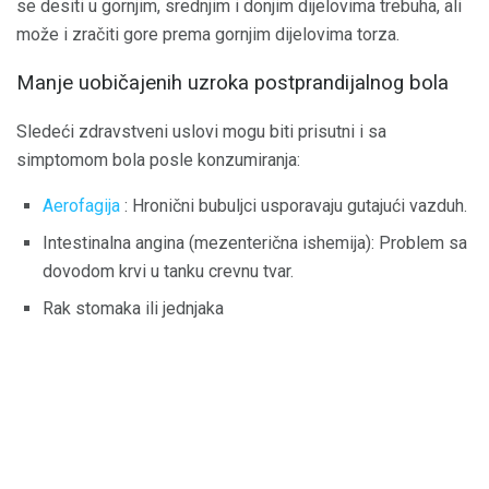
se desiti u gornjim, srednjim i donjim dijelovima trebuha, ali
može i zračiti gore prema gornjim dijelovima torza.
Manje uobičajenih uzroka postprandijalnog bola
Sledeći zdravstveni uslovi mogu biti prisutni i sa
simptomom bola posle konzumiranja:
Aerofagija
: Hronični bubuljci usporavaju gutajući vazduh.
Intestinalna angina (mezenterična ishemija): Problem sa
dovodom krvi u tanku crevnu tvar.
Rak stomaka ili jednjaka