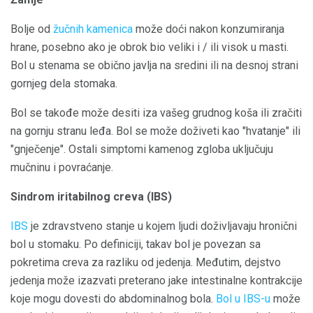
Bolje od
žučnih kamenica
može doći nakon konzumiranja
hrane, posebno ako je obrok bio veliki i / ili visok u masti.
Bol u stenama se obično javlja na sredini ili na desnoj strani
gornjeg dela stomaka.
Bol se takođe može desiti iza vašeg grudnog koša ili zračiti
na gornju stranu leđa. Bol se može doživeti kao "hvatanje" ili
"gnječenje". Ostali simptomi kamenog zgloba uključuju
mučninu i povraćanje.
Sindrom iritabilnog creva (IBS)
IBS
je zdravstveno stanje u kojem ljudi doživljavaju hronični
bol u stomaku. Po definiciji, takav bol je povezan sa
pokretima creva za razliku od jedenja. Međutim, dejstvo
jedenja može izazvati preterano jake intestinalne kontrakcije
koje mogu dovesti do abdominalnog bola.
Bol u IBS-u
može