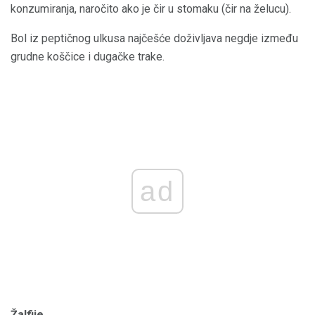
konzumiranja, naročito ako je čir u stomaku (čir na želucu).
Bol iz peptičnog ulkusa najčešće doživljava negdje između
grudne koščice i dugačke trake.
ad
Žalfije