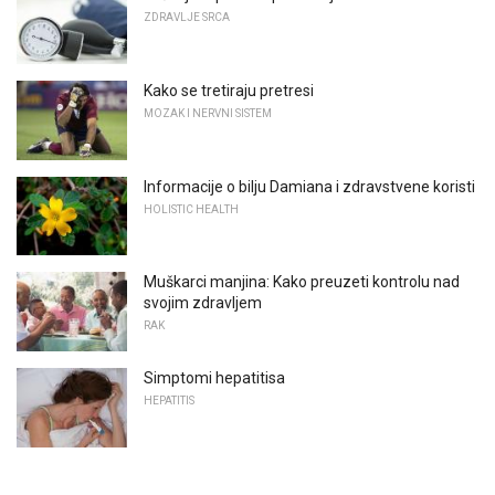
ZDRAVLJE SRCA
Kako se tretiraju pretresi
MOZAK I NERVNI SISTEM
Informacije o bilju Damiana i zdravstvene koristi
HOLISTIC HEALTH
Muškarci manjina: Kako preuzeti kontrolu nad
svojim zdravljem
RAK
Simptomi hepatitisa
HEPATITIS