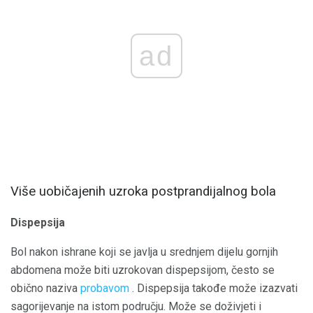
ad
Više uobičajenih uzroka postprandijalnog bola
Dispepsija
Bol nakon ishrane koji se javlja u srednjem dijelu gornjih
abdomena može biti uzrokovan dispepsijom, često se
obično naziva
probavom
. Dispepsija takođe može izazvati
sagorijevanje na istom području. Može se doživjeti i