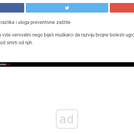
azlika i uloga preventivne zaštite
u više verovatni nego bijeli muškarci da razviju brojne bolesti u
od smrti od njih.
ad