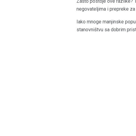
Zašto postoje ove razlike? T
negovateljima i prepreke za
Iako mnoge manjinske populac
stanovništvu sa dobrim prist