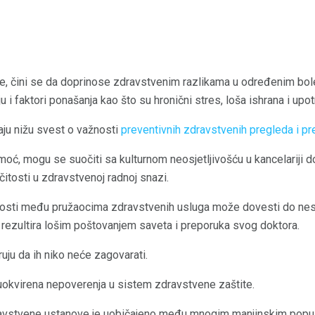
e, čini se da doprinose zdravstvenim razlikama u određenim bole
 i faktori ponašanja kao što su hronični stres, loša ishrana i upo
ju nižu svest o važnosti
preventivnih zdravstvenih pregleda i p
ć, mogu se suočiti sa kulturnom neosjetljivošću u kancelariji do
čitosti u zdravstvenoj radnoj snazi.
ivosti među pružaocima zdravstvenih usluga može dovesti do ne
rezultira lošim poštovanjem saveta i preporuka svog doktora.
ruju da ih niko neće zagovarati.
 uokvirena nepoverenja u sistem zdravstvene zaštite.
ravstvene ustanove je uobičajeno među mnogim manjinskim popul