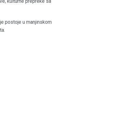
ove, kulturne prepreke sa
alje postoje u manjinskom
ta.