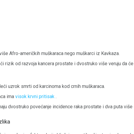
više Afro-američkih muškaraca nego muškarci iz Kavkaza.
ći rizik od razvoja kancera prostate i dvostruko više veruju da će
deći uzrok smrti od karcinoma kod crnih muškaraca.
aca ima
visok krvni pritisak
.
aju dvostruko povećanje incidence raka prostate i dva puta više 
zlika