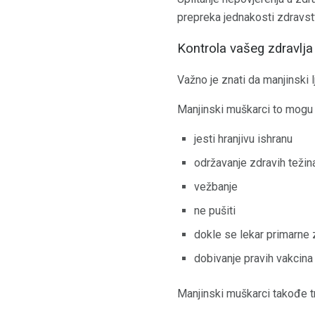
prepreka jednakosti zdravst
Kontrola vašeg zdravlja
Važno je znati da manjinski 
Manjinski muškarci to mogu u
jesti hranjivu ishranu
održavanje zdravih težin
vežbanje
ne pušiti
dokle se lekar primarne
dobivanje pravih vakcina 
Manjinski muškarci takođe t