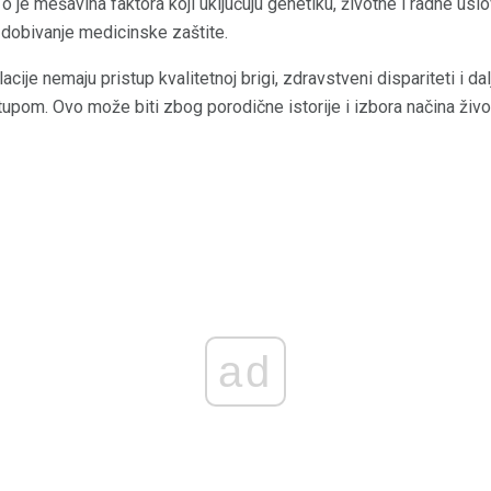
o je mešavina faktora koji uključuju genetiku, životne i radne usl
 dobivanje medicinske zaštite.
ije nemaju pristup kvalitetnoj brigi, zdravstveni dispariteti i d
upom. Ovo može biti zbog porodične istorije i izbora načina živo
ad