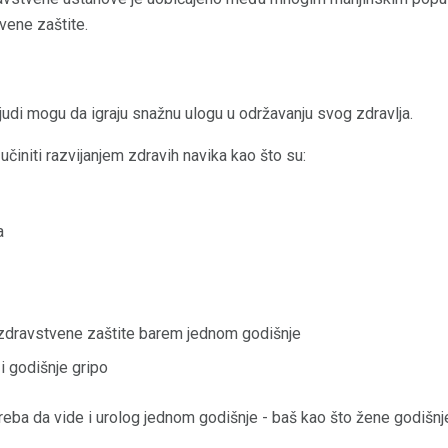
vene zaštite.
ljudi mogu da igraju snažnu ulogu u održavanju svog zdravlja.
činiti razvijanjem zdravih navika kao što su:
a
 zdravstvene zaštite barem jednom godišnje
i godišnje gripo
reba da vide i urolog jednom godišnje - baš kao što žene godišn