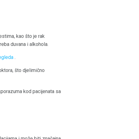
stima, kao što je rak
treba duvana i alkohola.
regleda
.
ktora, što djelimično
sporazuma kod pacijenata sa
acijama i može biti značajna