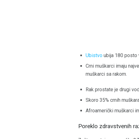
Ubistvo
ubija 180 posto 
Crni muškarci imaju najve
muškarci sa rakom.
Rak prostate je drugi vo
Skoro 35% crnih muškar
Afroamerički muškarci im
Poreklo zdravstvenih ra