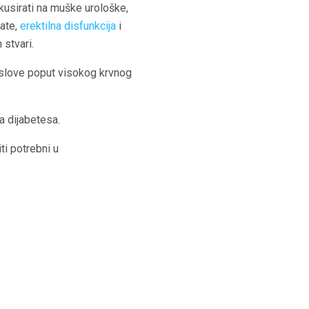
usirati na muške urološke,
tate,
erektilna disfunkcija
i
stvari.
uslove poput visokog krvnog
ta dijabetesa.
ti potrebni u