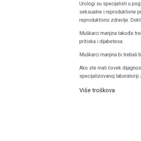
Urologi su specijalisti u p
seksualne i reproduktivne pr
reproduktivno zdravlje. Dok
Muškarci manjina takođe tre
pritiska i dijabetesa.
Muškarci manjina bi trebali b
Ako ste mali čovek dijagnos
specijalizovanoj laboratoriji 
Više troškova