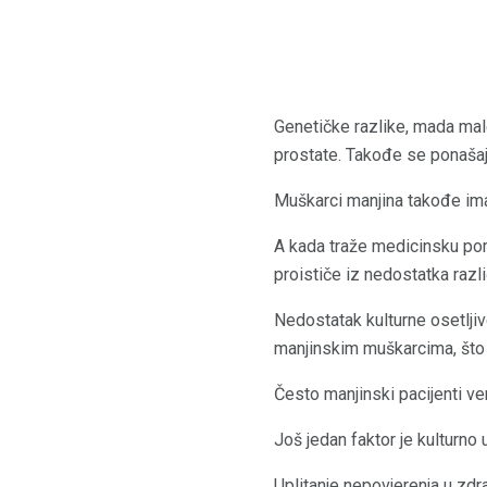
Genetičke razlike, mada mal
prostate. Takođe se ponašaju
Muškarci manjina takođe ima
A kada traže medicinsku pomo
proističe iz nedostatka razli
Nedostatak kulturne osetlj
manjinskim muškarcima, što 
Često manjinski pacijenti ve
Još jedan faktor je kulturno
Uplitanje nepovjerenja u zd