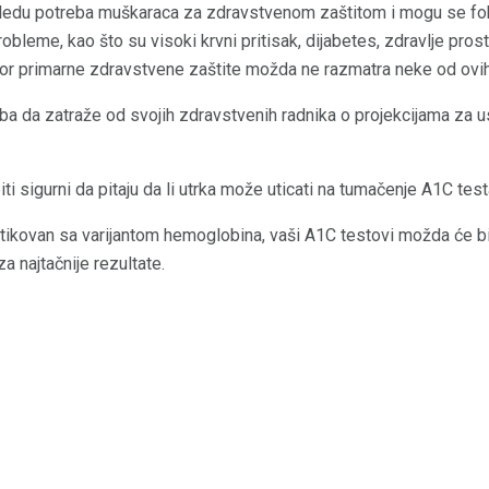
ogledu potreba muškaraca za zdravstvenom zaštitom i mogu se fok
obleme, kao što su visoki krvni pritisak, dijabetes, zdravlje pros
tor primarne zdravstvene zaštite možda ne razmatra neke od ovih 
ba da zatraže od svojih zdravstvenih radnika o projekcijama za 
iti sigurni da pitaju da li utrka može uticati na tumačenje A1C tes
tikovan sa varijantom hemoglobina, vaši A1C testovi možda će bi
za najtačnije rezultate.