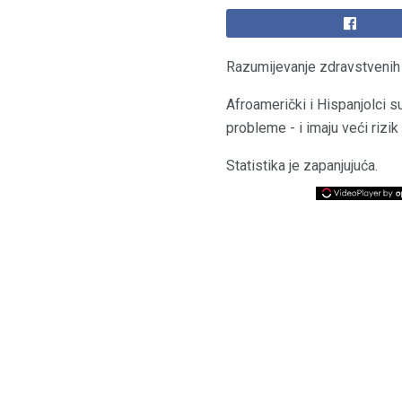
Razumijevanje zdravstvenih r
Afroamerički i Hispanjolci s
probleme - i imaju veći rizik 
Statistika je zapanjujuća.