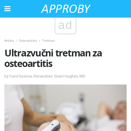
ad
Artritis
Osteoartritis
Tretman
Ultrazvučni tretman za
osteoartitis
by Carol Eustice; Recenzirao: Grant Hughes, MD