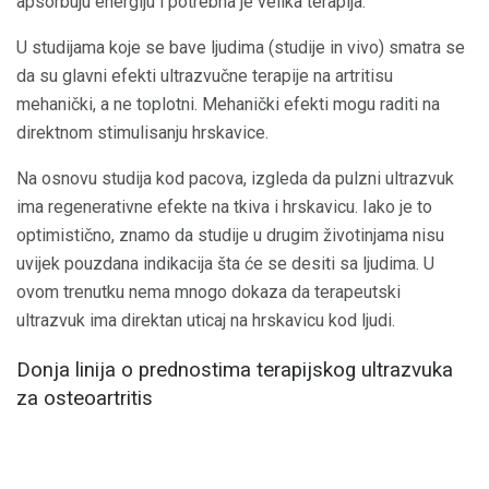
apsorbuju energiju i potrebna je velika terapija.
U studijama koje se bave ljudima (studije in vivo) smatra se
da su glavni efekti ultrazvučne terapije na artritisu
mehanički, a ne toplotni. Mehanički efekti mogu raditi na
direktnom stimulisanju hrskavice.
Na osnovu studija kod pacova, izgleda da pulzni ultrazvuk
ima regenerativne efekte na tkiva i hrskavicu. Iako je to
optimistično, znamo da studije u drugim životinjama nisu
uvijek pouzdana indikacija šta će se desiti sa ljudima. U
ovom trenutku nema mnogo dokaza da terapeutski
ultrazvuk ima direktan uticaj na hrskavicu kod ljudi.
Donja linija o prednostima terapijskog ultrazvuka
za osteoartritis