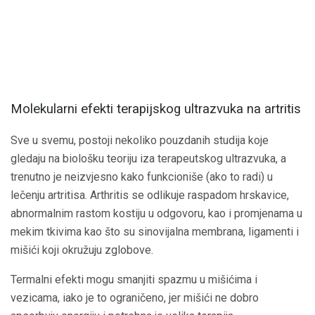
Molekularni efekti terapijskog ultrazvuka na artritis
Sve u svemu, postoji nekoliko pouzdanih studija koje
gledaju na biološku teoriju iza terapeutskog ultrazvuka, a
trenutno je neizvjesno kako funkcioniše (ako to radi) u
lečenju artritisa. Arthritis se odlikuje raspadom hrskavice,
abnormalnim rastom kostiju u odgovoru, kao i promjenama u
mekim tkivima kao što su sinovijalna membrana, ligamenti i
mišići koji okružuju zglobove.
Termalni efekti mogu smanjiti spazmu u mišićima i
vezicama, iako je to ograničeno, jer mišići ne dobro