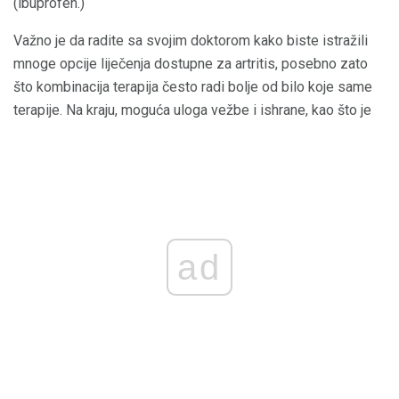
(ibuprofen.)
Važno je da radite sa svojim doktorom kako biste istražili
mnoge opcije liječenja dostupne za artritis, posebno zato
što kombinacija terapija često radi bolje od bilo koje same
terapije. Na kraju, moguća uloga vežbe i ishrane, kao što je
ad