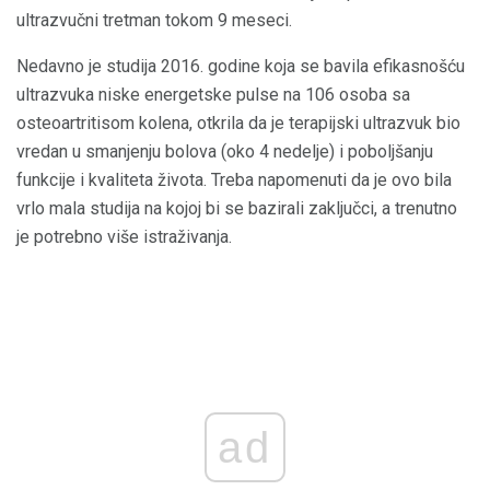
ultrazvučni tretman tokom 9 meseci.
Nedavno je studija 2016. godine koja se bavila efikasnošću
ultrazvuka niske energetske pulse na 106 osoba sa
osteoartritisom kolena, otkrila da je terapijski ultrazvuk bio
vredan u smanjenju bolova (oko 4 nedelje) i poboljšanju
funkcije i kvaliteta života. Treba napomenuti da je ovo bila
vrlo mala studija na kojoj bi se bazirali zaključci, a trenutno
je potrebno više istraživanja.
ad