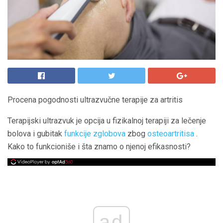
Procena pogodnosti ultrazvučne terapije za artritis
Terapijski ultrazvuk je opcija u fizikalnoj terapiji za lečenje
bolova i gubitak
funkcije zglobova
zbog
osteoartritisa
.
Kako to funkcioniše i šta znamo o njenoj efikasnosti?
ad