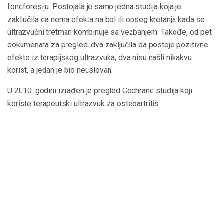
fonoforesiju. Postojala je samo jedna studija koja je
zaključila da nema efekta na bol ili opseg kretanja kada se
ultrazvučni tretman kombinuje sa vežbanjem. Takođe, od pet
dokumenata za pregled, dva zaključila da postoje pozitivne
efekte iz terapijskog ultrazvuka, dva nisu našli nikakvu
korist, a jedan je bio neuslovan.
U 2010. godini izrađen je pregled Cochrane studija koji
koriste terapeutski ultrazvuk za osteoartritis