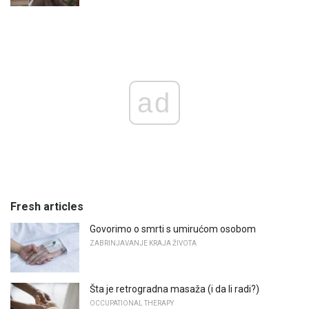
ad
Fresh articles
Govorimo o smrti s umirućom osobom
ZABRINJAVANJE KRAJA ŽIVOTA
Šta je retrogradna masaža (i da li radi?)
OCCUPATIONAL THERAPY