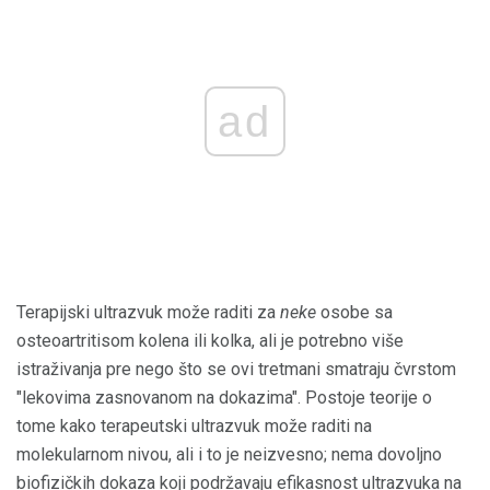
ad
Terapijski ultrazvuk može raditi za
neke
osobe sa
osteoartritisom kolena ili kolka, ali je potrebno više
istraživanja pre nego što se ovi tretmani smatraju čvrstom
"lekovima zasnovanom na dokazima". Postoje teorije o
tome kako terapeutski ultrazvuk može raditi na
molekularnom nivou, ali i to je neizvesno; nema dovoljno
biofizičkih dokaza koji podržavaju efikasnost ultrazvuka na