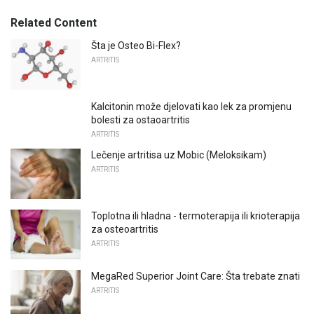
Related Content
Šta je Osteo Bi-Flex?
ARTRITIS
Kalcitonin može djelovati kao lek za promjenu
bolesti za ostaoartritis
ARTRITIS
Lečenje artritisa uz Mobic (Meloksikam)
ARTRITIS
Toplotna ili hladna - termoterapija ili krioterapija
za osteoartritis
ARTRITIS
MegaRed Superior Joint Care: Šta trebate znati
ARTRITIS