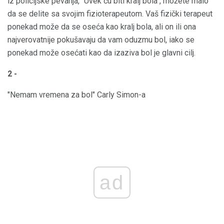
iz policijske pevanja, "Uvek ću biti kralj bola", možete malo
da se delite sa svojim fizioterapeutom. Vaš fizički terapeut
ponekad može da se oseća kao kralj bola, ali on ili ona
najverovatnije pokušavaju da vam oduzmu bol, iako se
ponekad može osećati kao da izaziva bol je glavni cilj.
2 -
"Nemam vremena za bol" Carly Simon-a
ad