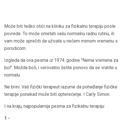
Može biti teško otići na kliniku za fizikalnu terapiju posle
povrede. To može ometati vašu normalnu radnu rutinu, ili
vam može sprečiti da uživate u nečem mirnom vremenu s
porodicom.
Izgleda da ova pesma iz 1974. godine "Nema vremena za
bol". Možda boli, i verovatno želite ponovo da se vratite u
normalu.
Ne brini. Vaš fizički terapeut razume da pohađanje fizičke
terapije ponekad može biti opterećenje. I Carly Simon.
I na kraju, najpopularnija pesma za fizikalnu terapiju:
1 -