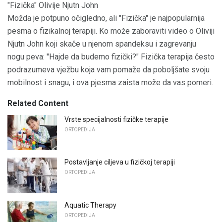
"Fizička" Olivije Njutn John
Možda je potpuno očigledno, ali "Fizička" je najpopularnija
pesma o fizikalnoj terapiji. Ko može zaboraviti video o Oliviji
Njutn John koji skače u njenom spandeksu i zagrevanju
nogu peva: "Hajde da budemo fizički?" Fizička terapija često
podrazumeva vježbu koja vam pomaže da poboljšate svoju
mobilnost i snagu, i ova pjesma zaista može da vas pomeri.
Related Content
Vrste specijalnosti fizičke terapije
ORTOPEDIJA
Postavljanje ciljeva u fizičkoj terapiji
ORTOPEDIJA
Aquatic Therapy
ORTOPEDIJA