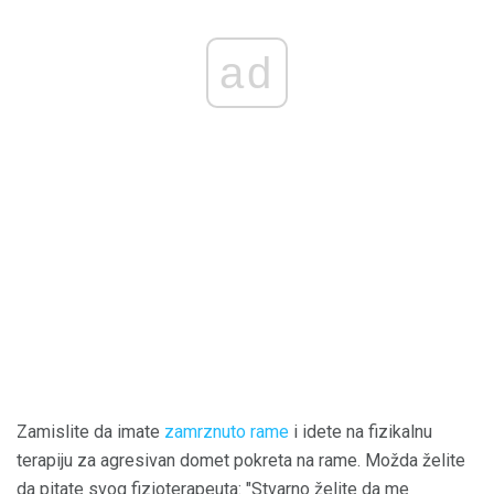
ad
Zamislite da imate
zamrznuto rame
i idete na fizikalnu
terapiju za agresivan domet pokreta na rame. Možda želite
da pitate svog fizioterapeuta: "Stvarno želite da me