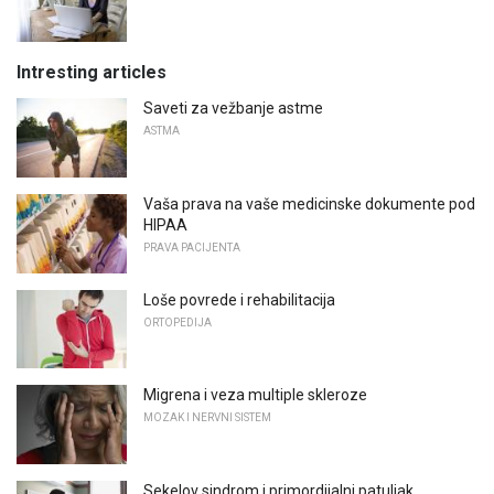
Intresting articles
Saveti za vežbanje astme
ASTMA
Vaša prava na vaše medicinske dokumente pod
HIPAA
PRAVA PACIJENTA
Loše povrede i rehabilitacija
ORTOPEDIJA
Migrena i veza multiple skleroze
MOZAK I NERVNI SISTEM
Sekelov sindrom i primordijalni patuljak