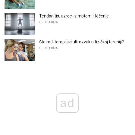
Tendonitis: uzroci, simptomi i lečenje
ORTOPEDIJA
Šta radi terapijski ultrazvuk u fizičkoj terapiji?
ORTOPEDIJA
ad