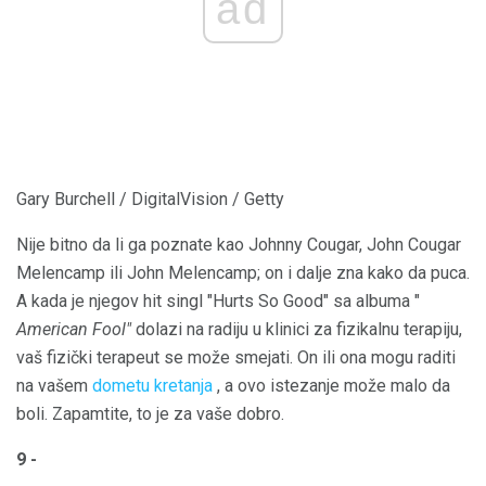
ad
Gary Burchell / DigitalVision / Getty
Nije bitno da li ga poznate kao Johnny Cougar, John Cougar
Melencamp ili John Melencamp; on i dalje zna kako da puca.
A kada je njegov hit singl "Hurts So Good" sa albuma "
American Fool"
dolazi na radiju u klinici za fizikalnu terapiju,
vaš fizički terapeut se može smejati. On ili ona mogu raditi
na vašem
dometu kretanja
, a ovo istezanje može malo da
boli. Zapamtite, to je za vaše dobro.
9 -