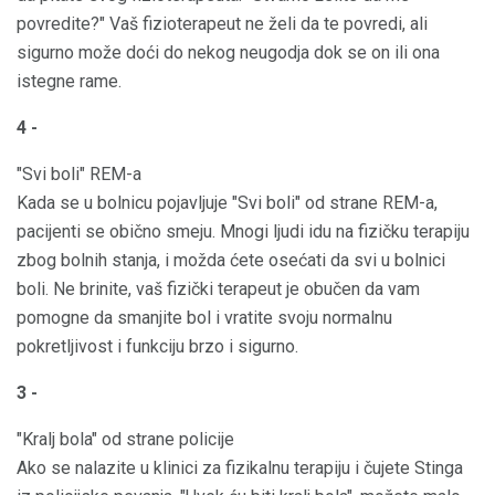
povredite?" Vaš fizioterapeut ne želi da te povredi, ali
sigurno može doći do nekog neugodja dok se on ili ona
istegne rame.
4 -
"Svi boli" REM-a
Kada se u bolnicu pojavljuje "Svi boli" od strane REM-a,
pacijenti se obično smeju. Mnogi ljudi idu na fizičku terapiju
zbog bolnih stanja, i možda ćete osećati da svi u bolnici
boli. Ne brinite, vaš fizički terapeut je obučen da vam
pomogne da smanjite bol i vratite svoju normalnu
pokretljivost i funkciju brzo i sigurno.
3 -
"Kralj bola" od strane policije
Ako se nalazite u klinici za fizikalnu terapiju i čujete Stinga