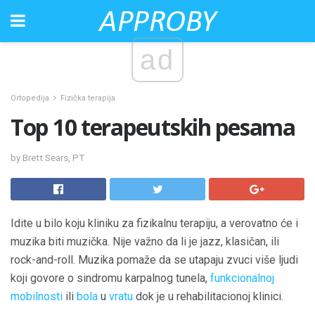
ad
Ortopedija
Fizička terapija
Top 10 terapeutskih pesama
by Brett Sears, PT
Idite u bilo koju kliniku za fizikalnu terapiju, a verovatno će i
muzika biti muzička. Nije važno da li je jazz, klasičan, ili
rock-and-roll. Muzika pomaže da se utapaju zvuci više ljudi
koji govore o sindromu karpalnog tunela,
funkcionalnoj
mobilnosti
ili
bola
u
vratu
dok je u rehabilitacionoj klinici.