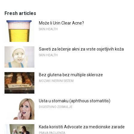
Fresh articles
Može li Urin Clear Acne?
SKIN HEALTH
Saveti za lečenje akni za vrste osjetljivih koža
SKIN HEALTH
Bez glutena bez multiple skleroze
MOZAK I NERVNI SISTEM
Usta u stomaku (aphthous stomatitis)
DIGESTIVNO ZDRAVLJE
Kada koristiti Advocate za medicinske zarade
PRAVA PACIJENTA