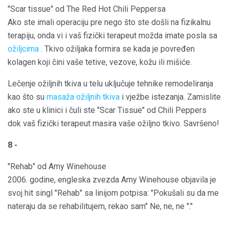
"Scar tissue" od The Red Hot Chili Peppersa
Ako ste imali operaciju pre nego što ste došli na fizikalnu
terapiju, onda vi i vaš fizički terapeut možda imate posla sa
ožiljcima
. Tkivo ožiljaka formira se kada je povređen
kolagen koji čini vaše tetive, vezove, kožu ili mišiće.
Lečenje ožiljnih tkiva u telu uključuje tehnike remodeliranja
kao što su
masaža ožiljnih tkiva
i vježbe istezanja. Zamislite
ako ste u klinici i čuli ste "Scar Tissue" od Chili Peppers
dok vaš fizički terapeut masira vaše ožiljno tkivo. Savršeno!
8 -
"Rehab" od Amy Winehouse
2006. godine, engleska zvezda Amy Winehouse objavila je
svoj hit singl "Rehab" sa linijom potpisa: "Pokušali su da me
nateraju da se rehabilitujem, rekao sam" Ne, ne, ne "."