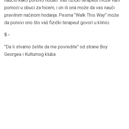
naučiti kako ponovo hodati. Vaš fizički terapeut može vam
pomoći u obuci za hicem, i on ili ona može da vas nauči
pravilnim načinom hodanja. Pesma "Walk This Way" može
da ponovi ono što vaš fizički terapeut govori u klinici.
5 -
"Da li stvarno želite da me povredite" od strane Boy
Georgea i Kulturnog kluba