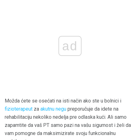
ad
Možda ćete se osećati na isti način ako ste u bolnici i
fizioterapeut
za
akutnu negu
preporučuje da idete na
rehabilitaciju nekoliko nedelja pre odlaska kući. Ali samo
zapamtite da vaš PT samo pazi na vašu sigurnost i želi da
vam pomogne da maksimizirate svoju funkcionalnu