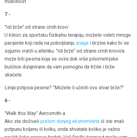
mobilnost.
7 -
"Idi brže" od strane crnih krovi
U klinici za sportsku fizikalnu terapiju, možete videti mnoge
pacijente koji rade na poboljšanju
snage
i brzine kako bi se
sigurno vratili u atletiku. "Idi brže" od strane crnih krovića
može biti pesma koja se svira dok vrše piliometrijske
bušilice dizajnirane da vam pomognu da trčite i brže
skačete.
Linija potpisa pesme? "Možete li učiniti ovu stvar brže?"
6 -
"Walk this Way" Aerosmith-a
Ako ste doživeli
prelom donjeg ekstremiteta
ili ste imali
potpunu koljenu ili kolku, onda shvatate koliko je važno