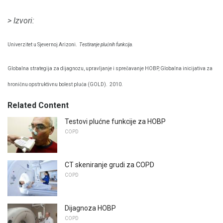
> Izvori:
Univerzitet u Sjevernoj Arizoni.
Testiranje plućnih funkcija.
Globalna strategija za dijagnozu, upravljanje i sprečavanje HOBP, Globalna inicijativa za
hroničnu opstruktivnu bolest pluća (GOLD).
2010.
Related Content
Testovi plućne funkcije za HOBP
COPD
CT skeniranje grudi za COPD
COPD
Dijagnoza HOBP
COPD