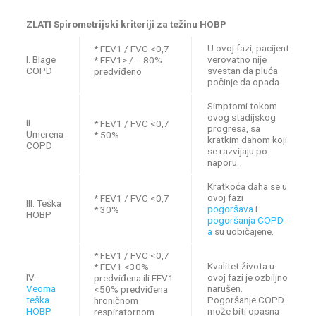
ZLATI Spirometrijski kriteriji za težinu HOBP
U ovoj fazi, pacijent
* FEV1 / FVC <0,7
I. Blage
verovatno nije
* FEV1> / = 80%
COPD
svestan da pluća
predviđeno
počinje da opada
Simptomi tokom
ovog stadijskog
II.
* FEV1 / FVC <0,7
progresa, sa
Umerena
* 50%
kratkim dahom koji
COPD
se razvijaju po
naporu.
Kratkoća daha se u
ovoj fazi
* FEV1 / FVC <0,7
III. Teška
pogoršava
i
* 30%
HOBP
pogoršanja COPD-
a
su uobičajene.
* FEV1 / FVC <0,7
Kvalitet života u
* FEV1 <30%
IV.
ovoj fazi je ozbiljno
predviđena ili FEV1
Veoma
narušen.
<50% predviđena
teška
Pogoršanje COPD
hroničnom
HOBP
može biti opasna
respiratornom