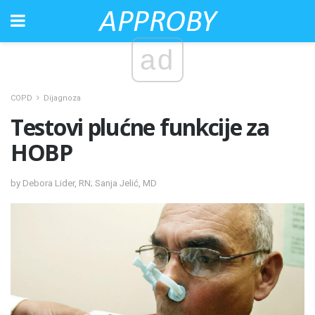
ad
COPD
Dijagnoza
Testovi plućne funkcije za
HOBP
by Debora Lider, RN; Sanja Jelić, MD