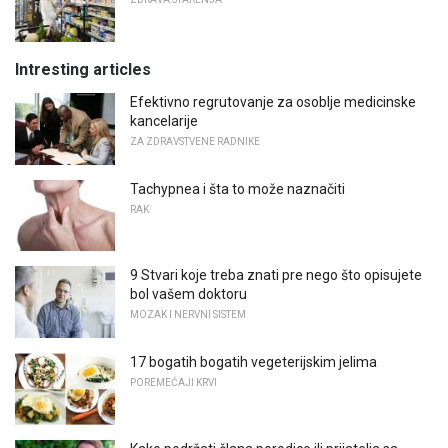
Intresting articles
Efektivno regrutovanje za osoblje medicinske
kancelarije
ZA ZDRAVSTVENE RADNIKE
Tachypnea i šta to može naznačiti
RAK
9 Stvari koje treba znati pre nego što opisujete
bol vašem doktoru
MOZAK I NERVNI SISTEM
17 bogatih bogatih vegeterijskim jelima
POREMEĆAJI KRVI