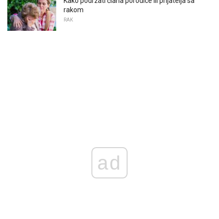
Kako podržati člana porodice ili prijatelja sa
rakom
RAK
ad