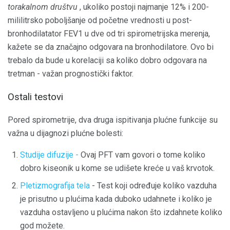
torakalnom društvu
, ukoliko postoji najmanje 12% i 200-
mililitrsko poboljšanje od početne vrednosti u post-
bronhodilatator FEV1 u dve od tri spirometrijska merenja,
kažete se da značajno odgovara na bronhodilatore. Ovo bi
trebalo da bude u korelaciji sa koliko dobro odgovara na
tretman - važan prognostički faktor.
Ostali testovi
Pored spirometrije, dva druga ispitivanja plućne funkcije su
važna u dijagnozi plućne bolesti:
Studije difuzije -
Ovaj PFT vam govori o tome koliko
dobro kiseonik u kome se udišete kreće u vaš krvotok.
Pletizmografija tela
- Test koji određuje koliko vazduha
je prisutno u plućima kada duboko udahnete i koliko je
vazduha ostavljeno u plućima nakon što izdahnete koliko
god možete.