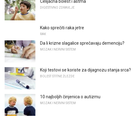
Celijačna bolest i astma
DIGESTIVNO ZDRAVLJE
Kako sprečiti raka jetre
RAK
Da li krizne slagalice sprečavaju demenciju?
MOZAK I NERVNI SISTEM
Koji testovi se koriste za dijagnozu stanja srca?
BOLEST ŠTITNE ŽLEZDE
10 najboljih činjenica o autizmu
MOZAK I NERVNI SISTEM