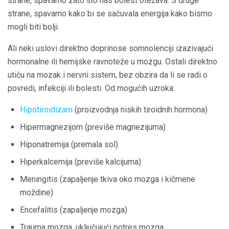
strane, spavamo zato što nas bolest otežava. S druge
strane, spavamo kako bi se sačuvala energija kako bismo
mogli biti bolji.
Ali neki uslovi direktno doprinose somnolenciji izazivajući
hormonalne ili hemijske ravnoteže u mozgu. Ostali direktno
utiču na mozak i nervni sistem, bez obzira da li se radi o
povredi, infekciji ili bolesti. Od mogućih uzroka:
Hipotiroidizam
(proizvodnja niskih tiroidnih hormona)
Hipermagnezijom (previše magnezijuma)
Hiponatremija (premala sol)
Hiperkalcemija (previše kalcijuma)
Meningitis (zapaljenje tkiva oko mozga i kičmene
moždine)
Encefalitis (zapaljenje mozga)
Trauma mozga, uključujući potres mozga