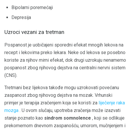
Bipolarni poremećaji
Depresija
Uzroci vezani za tretman
Pospanost je uobičajeni sporedni efekat mnogih lekova na
recept i lekovima preko lekara. Neke od lekova se posebno
koriste za njihov mirni efekat, dok drugi uzrokuju nenamerno
pospanost zbog njihovog dejstva na centralni nervni sistem
(CNS).
Tretmani bez lijekova takođe mogu uzrokovati povećanu
zaspanost zbog njihovog dejstva na mozak. Vrhunski
primjer je terapija zračenjem koja se koristi za
liječenje raka
mozga
. U ovom slučaju, upotreba zračenja može izazvati
stanje poznato kao
sindrom somnolence
, koji se odlikuje
prekomernom dnevnom zaspanošću, umorom, mučnjenjem i