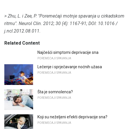
> Zhu, L. i Zee, P. "Poremećaji motnje spavanja u cirkadskom
ritmu".
Neurol Clin.
2012;
30 (4): 1167-91;
DOI: 10.1016 /
j.ncl.2012.08.011.
Related Content
Najčešći simptomi deprivacije sna
POREMEĆAJI SPAVANJA
Lečenje i sprječavanje noćnih užasa
POREMEĆAJI SPAVANJA
Šta je somnolenca?
POREMEĆAJI SPAVANJA
Koji su neželjeni efekti deprivacije sna?
POREMEĆAJI SPAVANJA