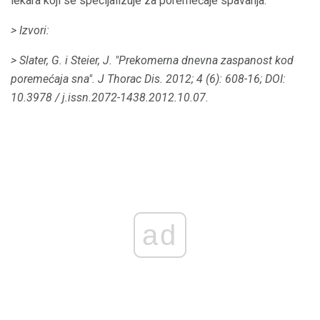
lekara koji se specijalizuje za poremećaje spavanja.
> Izvori:
> Slater, G. i Steier, J. "Prekomerna dnevna zaspanost kod
poremećaja sna".
J Thorac Dis.
2012;
4 (6): 608-16;
DOI:
10.3978 / j.issn.2072-1438.2012.10.07.
ad