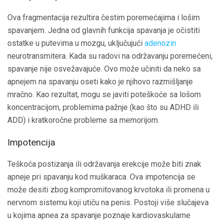
Ova fragmentacija rezultira čestim poremećajima i lošim
spavanjem. Jedna od glavnih funkcija spavanja je očistiti
ostatke u putevima u mozgu, uključujući
adenozin
neurotransmitera. Kada su radovi na održavanju poremećeni,
spavanje nije osvežavajuće. Ovo može učiniti da neko sa
apnejem na spavanju oseti kako je njihovo razmišljanje
mračno. Kao rezultat, mogu se javiti poteškoće sa lošom
koncentracijom, problemima pažnje (kao što su ADHD ili
ADD) i kratkoročne probleme sa memorijom.
Impotencija
Teškoća postizanja ili održavanja erekcije može biti znak
apneje pri spavanju kod muškaraca. Ova impotencija se
može desiti zbog kompromitovanog krvotoka ili promena u
nervnom sistemu koji utiču na penis. Postoji više slučajeva
u kojima apnea za spavanje poznaje kardiovaskularne