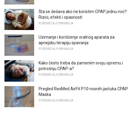
Šta se dešava ako ne koristim CPAP jednu noć?
Rizici, efekti i opasnosti
POREMEĆAJI SPAVANJA
Uzimanje i korišćenje oralnog aparata za
apnejsku terapiju spavanja
POREMEĆAJI SPAVANJA
Kako često treba da zamenim svoju opremu i
potrošnju CPAP-a?
POREMEĆAJI SPAVANJA
Pregled ResMed AirFit P10 nosnih jastuka CPAP
Maska
POREMEĆAJI SPAVANJA