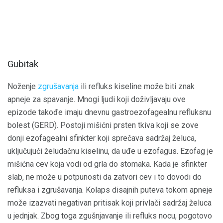
Gubitak
Noženje
zgrušavanja
ili refluks kiseline može biti znak
apneje za spavanje. Mnogi ljudi koji doživljavaju ove
epizode takođe imaju dnevnu gastroezofagealnu refluksnu
bolest (GERD). Postoji mišićni prsten tkiva koji se zove
donji ezofagealni sfinkter koji sprečava sadržaj želuca,
uključujući želudačnu kiselinu, da uđe u ezofagus. Ezofag je
mišićna cev koja vodi od grla do stomaka. Kada je sfinkter
slab, ne može u potpunosti da zatvori cev i to dovodi do
refluksa i zgrušavanja. Kolaps disajnih puteva tokom apneje
može izazvati negativan pritisak koji privlači sadržaj želuca
u jednjak. Zbog toga zgušnjavanje ili refluks nocu, pogotovo