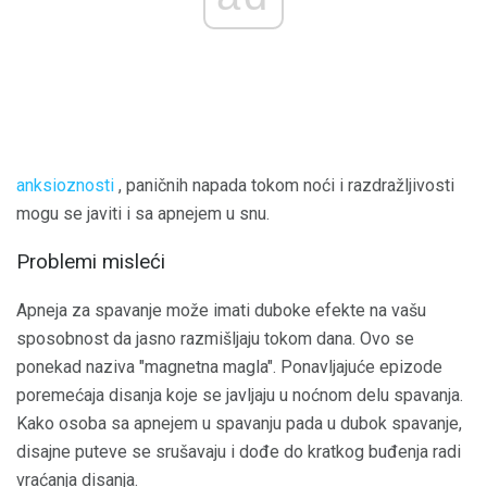
anksioznosti
, paničnih napada tokom noći i razdražljivosti
mogu se javiti i sa apnejem u snu.
Problemi misleći
Apneja za spavanje može imati duboke efekte na vašu
sposobnost da jasno razmišljaju tokom dana. Ovo se
ponekad naziva "magnetna magla". Ponavljajuće epizode
poremećaja disanja koje se javljaju u noćnom delu spavanja.
Kako osoba sa apnejem u spavanju pada u dubok spavanje,
disajne puteve se srušavaju i dođe do kratkog buđenja radi
vraćanja disanja.