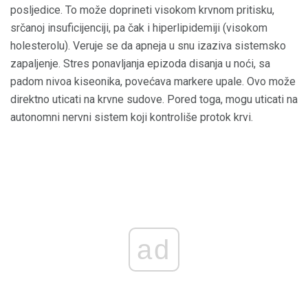
posljedice. To može doprineti visokom krvnom pritisku,
srčanoj insuficijenciji, pa čak i hiperlipidemiji (visokom
holesterolu). Veruje se da apneja u snu izaziva sistemsko
zapaljenje. Stres ponavljanja epizoda disanja u noći, sa
padom nivoa kiseonika, povećava markere upale. Ovo može
direktno uticati na krvne sudove. Pored toga, mogu uticati na
autonomni nervni sistem koji kontroliše protok krvi.
ad