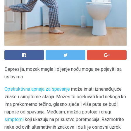
Depresija, mozak magla i pijenje noću mogu se pojaviti sa
uslovima
Opstruktivna apneja za spavanje
može imati iznenađujuće
znake i simptome stanja. Možeš to očekivati ​​kod nekoga ko
ima prekomerno težino, glasno sječe i više puta se budi
napolje od spavanja. Međutim, možda postoje i drugi
simptomi
koji ukazuju na prisustvo poremećaja. Razmotrite
neke od ovih alternativnih znakova i da li je osnovni uzrok