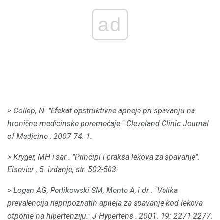
ad
> Collop, N. "Efekat opstruktivne apneje pri spavanju na
hronične medicinske poremećaje."
Cleveland Clinic Journal
of Medicine
.
2007 74: 1.
> Kryger, MH
i sar
.
"Principi i praksa lekova za spavanje".
Elsevier
, 5. izdanje, str. 502-503.
> Logan AG, Perlikowski SM, Mente A,
i dr
.
"Velika
prevalencija nepripoznatih apneja za spavanje kod lekova
otporne na hipertenziju."
J Hypertens
.
2001. 19: 2271-2277.