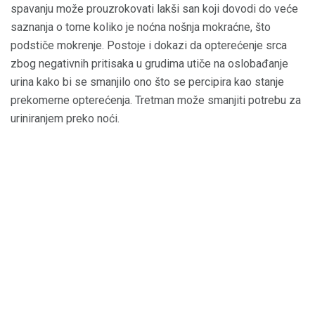
spavanju može prouzrokovati lakši san koji dovodi do veće
saznanja o tome koliko je noćna nošnja mokraćne, što
podstiče mokrenje. Postoje i dokazi da opterećenje srca
zbog negativnih pritisaka u grudima utiče na oslobađanje
urina kako bi se smanjilo ono što se percipira kao stanje
prekomerne opterećenja. Tretman može smanjiti potrebu za
uriniranjem preko noći.