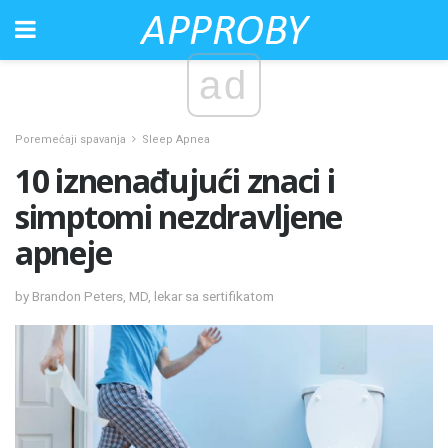
ad
Poremećaji spavanja
Sleep Apnea
10 iznenađujući znaci i
simptomi nezdravljene
apneje
by Brandon Peters, MD, lekar sa sertifikatom