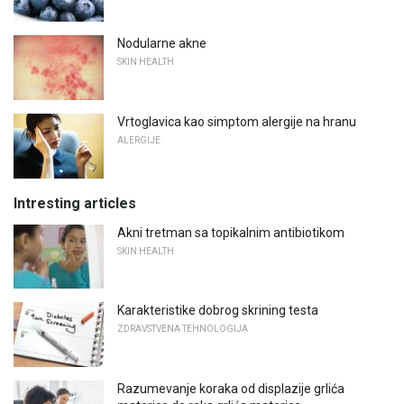
Nodularne akne
SKIN HEALTH
Vrtoglavica kao simptom alergije na hranu
ALERGIJE
Intresting articles
Akni tretman sa topikalnim antibiotikom
SKIN HEALTH
Karakteristike dobrog skrining testa
ZDRAVSTVENA TEHNOLOGIJA
Razumevanje koraka od displazije grlića