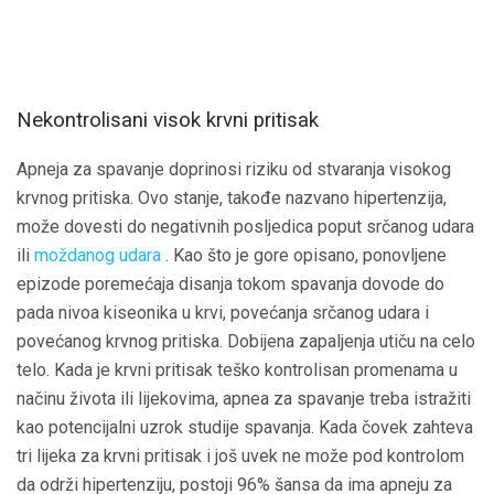
Nekontrolisani visok krvni pritisak
Apneja za spavanje doprinosi riziku od stvaranja visokog
krvnog pritiska. Ovo stanje, takođe nazvano hipertenzija,
može dovesti do negativnih posljedica poput srčanog udara
ili
moždanog udara
. Kao što je gore opisano, ponovljene
epizode poremećaja disanja tokom spavanja dovode do
pada nivoa kiseonika u krvi, povećanja srčanog udara i
povećanog krvnog pritiska. Dobijena zapaljenja utiču na celo
telo. Kada je krvni pritisak teško kontrolisan promenama u
načinu života ili lijekovima, apnea za spavanje treba istražiti
kao potencijalni uzrok studije spavanja. Kada čovek zahteva
tri lijeka za krvni pritisak i još uvek ne može pod kontrolom
da održi hipertenziju, postoji 96% šansa da ima apneju za