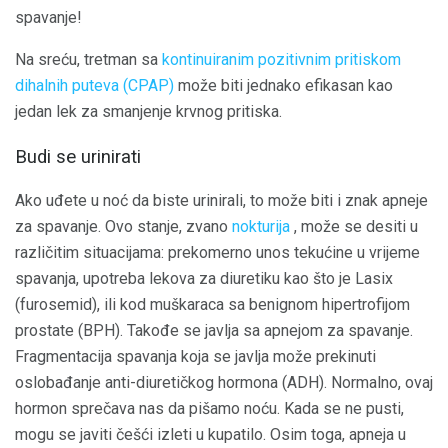
spavanje!
Na sreću, tretman sa
kontinuiranim pozitivnim pritiskom
dihalnih puteva (CPAP)
može biti jednako efikasan kao
jedan lek za smanjenje krvnog pritiska.
Budi se urinirati
Ako uđete u noć da biste urinirali, to može biti i znak apneje
za spavanje. Ovo stanje, zvano
nokturija
, može se desiti u
različitim situacijama: prekomerno unos tekućine u vrijeme
spavanja, upotreba lekova za diuretiku kao što je Lasix
(furosemid), ili kod muškaraca sa benignom hipertrofijom
prostate (BPH). Takođe se javlja sa apnejom za spavanje.
Fragmentacija spavanja koja se javlja može prekinuti
oslobađanje anti-diuretičkog hormona (ADH). Normalno, ovaj
hormon sprečava nas da pišamo noću. Kada se ne pusti,
mogu se javiti češći izleti u kupatilo. Osim toga, apneja u