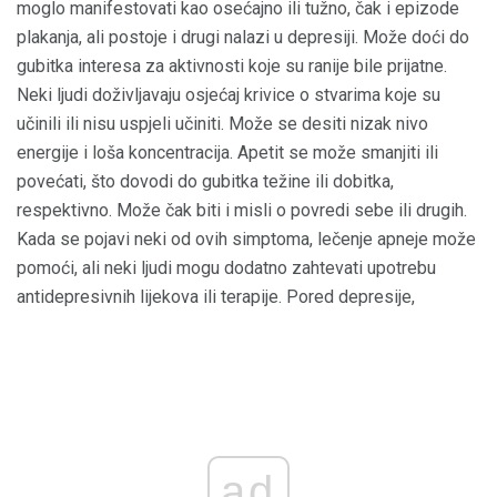
moglo manifestovati kao osećajno ili tužno, čak i epizode
plakanja, ali postoje i drugi nalazi u depresiji. Može doći do
gubitka interesa za aktivnosti koje su ranije bile prijatne.
Neki ljudi doživljavaju osjećaj krivice o stvarima koje su
učinili ili nisu uspjeli učiniti. Može se desiti nizak nivo
energije i loša koncentracija. Apetit se može smanjiti ili
povećati, što dovodi do gubitka težine ili dobitka,
respektivno. Može čak biti i misli o povredi sebe ili drugih.
Kada se pojavi neki od ovih simptoma, lečenje apneje može
pomoći, ali neki ljudi mogu dodatno zahtevati upotrebu
antidepresivnih lijekova ili terapije. Pored depresije,
ad