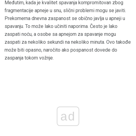
Međutim, kada je kvalitet spavanja kompromitovan zbog
fragmentacije apneje u snu, slični problemi mogu se javiti.
Prekomerna dnevna zaspanost se obično javlja u apneji u
spavanju. To može lako učiniti naporima. Često je lako
zaspati noću, a osobe sa apnejom za spavanje mogu
zaspati za nekoliko sekundi na nekoliko minuta. Ovo takođe
može biti opasno, naročito ako pospanost dovede do
zaspanja tokom vožnje.
ad