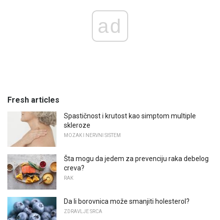
ad
Fresh articles
Spastičnost i krutost kao simptom multiple
skleroze
MOZAK I NERVNI SISTEM
Šta mogu da jedem za prevenciju raka debelog
creva?
RAK
Da li borovnica može smanjiti holesterol?
ZDRAVLJE SRCA