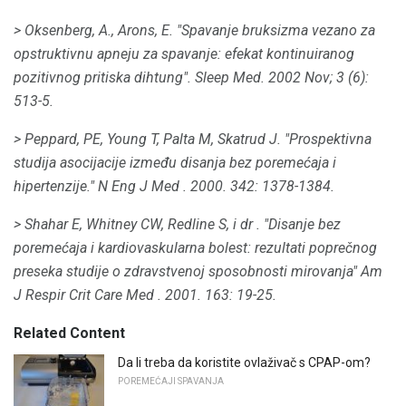
> Oksenberg, A., Arons, E. "Spavanje bruksizma vezano za
opstruktivnu apneju za spavanje: efekat kontinuiranog
pozitivnog pritiska dihtung".
Sleep Med.
2002 Nov;
3 (6):
513-5.
> Peppard, PE, Young T, Palta M, Skatrud J. "Prospektivna
studija asocijacije između disanja bez poremećaja i
hipertenzije."
N Eng J Med
.
2000. 342: 1378-1384.
> Shahar E, Whitney CW, Redline S,
i dr
.
"Disanje bez
poremećaja i kardiovaskularna bolest: rezultati poprečnog
preseka studije o zdravstvenoj sposobnosti mirovanja"
Am
J Respir Crit Care Med
.
2001. 163: 19-25.
Related Content
Da li treba da koristite ovlaživač s CPAP-om?
POREMEĆAJI SPAVANJA