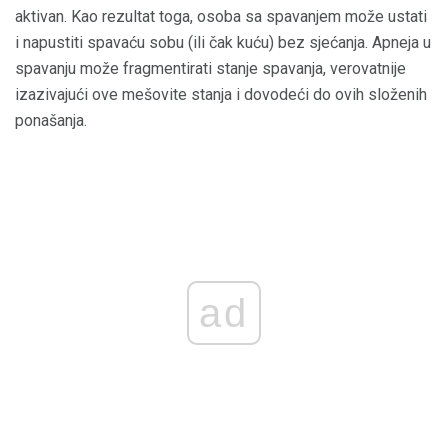
aktivan. Kao rezultat toga, osoba sa spavanjem može ustati
i napustiti spavaću sobu (ili čak kuću) bez sjećanja. Apneja u
spavanju može fragmentirati stanje spavanja, verovatnije
izazivajući ove mešovite stanja i dovodeći do ovih složenih
ponašanja.
ad