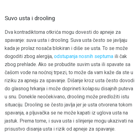
Suvo usta i drooling
Dva kontradiktorna otkrića mogu dovesti do apneje za
spavanje: suva usta i drooling. Suva usta često se javljaju
kada je prolaz nosača blokiran i diše se usta. To se može
dogoditi zbog alergija,
odstupanja nosnih septuma
ili čak
zbog prehlade. Ako se probudite suvim usta ili spavate sa
čašom vode na noćnoj trpezi, to može da vam kaže da ste u
riziku za apneju za spavanje. Dišanje kroz usta često dovodi
do glasnog hrkanja i može doprineti kolapsu disajnih puteva
u snu. Donekle neočekivano, drooling može predložiti istu
situaciju. Drooling se često javlja jer je usta otvorena tokom
spavanja, a pljuvačka se ne može kapati iz uglova usta na
jastuk. Prema tome, i suva usta i slinjenje mogu ukazivati ​​na
prisustvo disanja usta i rizik od apneje za spavanje.