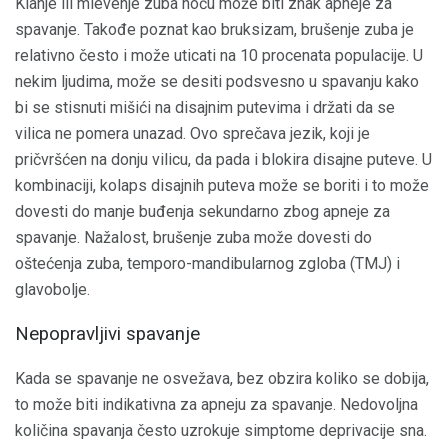
Klanje ili mlevenje zuba noću može biti znak apneje za
spavanje. Takođe poznat kao bruksizam, brušenje zuba je
relativno često i može uticati na 10 procenata populacije. U
nekim ljudima, može se desiti podsvesno u spavanju kako
bi se stisnuti mišići na disajnim putevima i držati da se
vilica ne pomera unazad. Ovo sprečava jezik, koji je
pričvršćen na donju vilicu, da pada i blokira disajne puteve. U
kombinaciji, kolaps disajnih puteva može se boriti i to može
dovesti do manje buđenja sekundarno zbog apneje za
spavanje. Nažalost, brušenje zuba može dovesti do
oštećenja zuba, temporo-mandibularnog zgloba (TMJ) i
glavobolje.
Nepopravljivi spavanje
Kada se spavanje ne osvežava, bez obzira koliko se dobija,
to može biti indikativna za apneju za spavanje. Nedovoljna
količina spavanja često uzrokuje simptome deprivacije sna.