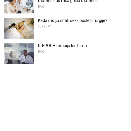
materice do raka grlića materice
RAK
Kada mogu imati seks posle hirurgije?
SURGERY
R-EPOCH terapija limfoma
RAK