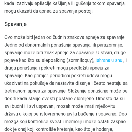
kada izazivaju epilacije kašljanja ili gušenja tokom spavanja,
mogu ukazati da apnea za spavanje postoji.
Spavanje
Ovo može biti jedan od čudnih znakova apneje za spavanje.
Jedno od abnormalnih ponašanja spavanja, ili parazomnije,
spavanje može biti znak apneje za spavanje. U stvari, druge
pojave kao što su slepoalking (somniloquy),
ishrana u snu
, i
druga ponašanja i pokreti mogu predložiti apneju za
spavanje. Kao primjer, periodični pokreti udova mogu
ukazivati ​​na pokušaje da nastavite disanje i često nestaju sa
tretmanom apnea za spavanje. Složenije ponašanje može se
desiti kada stanje svesti postane slomljeno. Umesto da su
svi budni ili svi uspavani, mozak može imati mješovitu
državu u kojoj se istovremeno javlja buđenje i spavanje. Deo
mozga koji kontroliše svest i memoriju može ostati zaspao
dok je onaj koji kontroliše kretanje, kao što je hodanje,