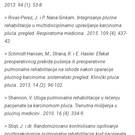
2013. 94 (1): 53-8.
> Rivas-Perez, J. i P. Nana-Sinkam.
Integrisanje plućne
rehabilitacije u multidisciplinarno upravljanje karcinoma
pluća: pregled.
Respiratorna medicina
.
2015. 109 (4): 437-
42.
> Schmidt-Hansen, M., Strana, R. i E. Hasler.
Efekat
preoperativnog prekida pušenja ili preoperativne
pulmonalne rehabilitacije na ishode nakon operacije
plućnog karcinoma: sistematski pregled.
Klinički pluća
pluća
.
2013. 14 (2): 96-102.
> Shannon, V. Uloga pulmonalne rehabilitacije u lečenju
pacijenata sa karcinomom pluća.
Trenutna mišljenja u
plućnoj medicini
.
2010. 16 (4): 334-9.
> Stiqt, J. i dr.
Randomizovano kontrolisano ispitivanje
posttorakotomije pulmonalne rehabilitacije kod pacijenata