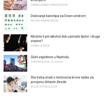
ZABRINJAVANJE KRAJA ŽIVOTA
Dobivanje kariotipa za Down sindrom
MOZAK I NERVNI SISTEM
Možete li piti alkohol dok uzimate lipitor i druge
statine?
ZDRAVLJE SRCA
Gluhi zajednice u Nashvilu
GUBITAK SLUHA / GLUVOĆA
Šta treba znati o testovima krvne tačke za
procjenu štitaste žlezde
BOLEST ŠTITNE ŽLEZDE