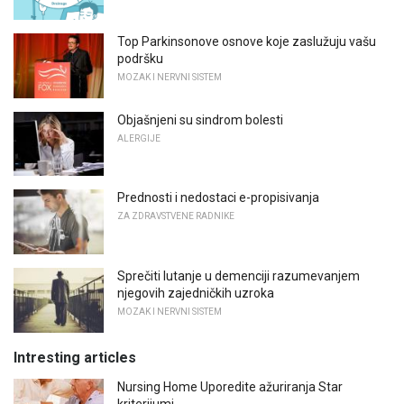
Top Parkinsonove osnove koje zaslužuju vašu
podršku
MOZAK I NERVNI SISTEM
Objašnjeni su sindrom bolesti
ALERGIJE
Prednosti i nedostaci e-propisivanja
ZA ZDRAVSTVENE RADNIKE
Sprečiti lutanje u demenciji razumevanjem
njegovih zajedničkih uzroka
MOZAK I NERVNI SISTEM
Intresting articles
Nursing Home Uporedite ažuriranja Star
kriterijumi