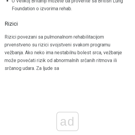
U Velikoj Britaniji možete da proverite sa British Lung
Foundation o izvorima rehab.
Rizici
Rizici povezani sa pulmonalnom rehabilitacijom
prvenstveno su rizici svojstveni svakom programu
vežbanja. Ako neko ima nestabilnu bolest srca, vežbanje
može povećati rizik od abnormalnih srčanih ritmova ili
srčanog udara. Za ljude sa
ad