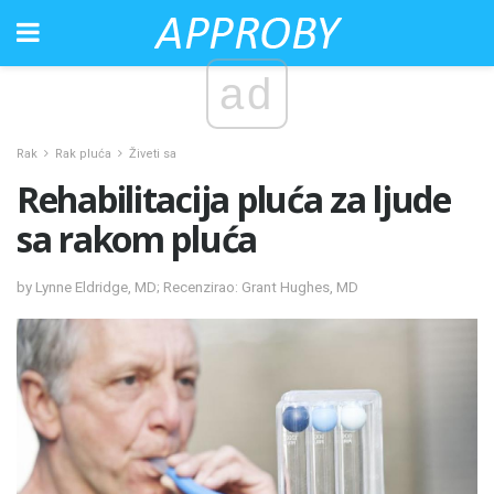
ad
Rak
Rak pluća
Živeti sa
Rehabilitacija pluća za ljude
sa rakom pluća
by Lynne Eldridge, MD; Recenzirao: Grant Hughes, MD