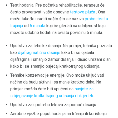
Test hodanja. Pre početka rehabilitacije, terapeut će
često proveravati vaše osnovne
testove pluća
. Ona
može takođe uraditi nešto što se naziva
probni test u
trajanju
od
6 minuta
koji će gledati na udaljenost koju
možete udobno hodati na čvrstu površinu 6 minuta.
Uputstvo za tehnike disanja. Na primjer, tehnika poznata
kao
dijafragmatično disanje
kako bi se ojačala
dijafragma i smanjio zamor disanja, i dišao urezani dlan
kako bi se smanjio osjećaj kratkotrajnog udisanja.
Tehnike konzervacije energije. Ovo može uključivati ​​
načine da budu aktivniji sa manje kratkog daha. Na
primjer, možda ćete biti upućeni na
savjete za
izbjegavanje kratkotrajnog udisanja dok jedete
.
Uputstvo za upotrebu lekova za pomoć disanju.
Aerobne vježbe poput hodanja na trčanju ili korištenju