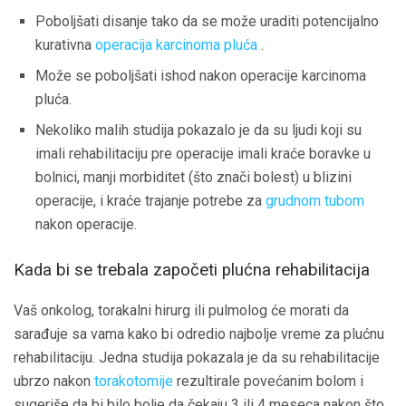
Poboljšati disanje tako da se može uraditi potencijalno
kurativna
operacija karcinoma pluća
.
Može se poboljšati ishod nakon operacije karcinoma
pluća.
Nekoliko malih studija pokazalo je da su ljudi koji su
imali rehabilitaciju pre operacije imali kraće boravke u
bolnici, manji morbiditet (što znači bolest) u blizini
operacije, i kraće trajanje potrebe za
grudnom tubom
nakon operacije.
Kada bi se trebala započeti plućna rehabilitacija
Vaš onkolog, torakalni hirurg ili pulmolog će morati da
sarađuje sa vama kako bi odredio najbolje vreme za plućnu
rehabilitaciju. Jedna studija pokazala je da su rehabilitacije
ubrzo nakon
torakotomije
rezultirale povećanim bolom i
sugeriše da bi bilo bolje da čekaju 3 ili 4 meseca nakon što