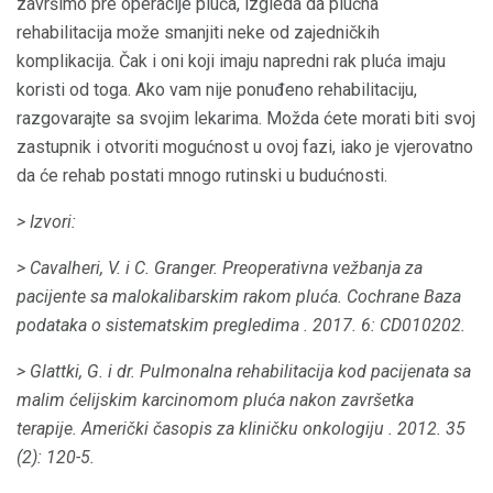
završimo pre operacije pluća, izgleda da plućna
rehabilitacija može smanjiti neke od zajedničkih
komplikacija. Čak i oni koji imaju napredni rak pluća imaju
koristi od toga. Ako vam nije ponuđeno rehabilitaciju,
razgovarajte sa svojim lekarima. Možda ćete morati biti svoj
zastupnik i otvoriti mogućnost u ovoj fazi, iako je vjerovatno
da će rehab postati mnogo rutinski u budućnosti.
> Izvori:
> Cavalheri, V. i C. Granger.
Preoperativna vežbanja za
pacijente sa malokalibarskim rakom pluća.
Cochrane Baza
podataka o sistematskim pregledima
.
2017. 6: CD010202.
> Glattki, G. i dr.
Pulmonalna rehabilitacija kod pacijenata sa
malim ćelijskim karcinomom pluća nakon završetka
terapije.
Američki časopis za kliničku onkologiju
.
2012. 35
(2): 120-5.