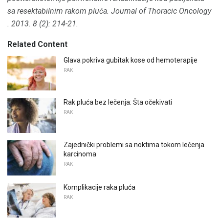
sa resektabilnim rakom pluća.
Journal of Thoracic Oncology
.
2013. 8 (2): 214-21.
Related Content
Glava pokriva gubitak kose od hemoterapije
RAK
Rak pluća bez lečenja: Šta očekivati
RAK
Zajednički problemi sa noktima tokom lečenja
karcinoma
RAK
Komplikacije raka pluća
RAK