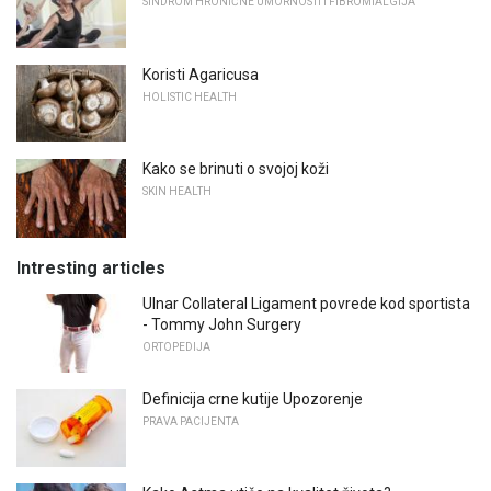
SINDROM HRONIČNE UMORNOSTI I FIBROMIALGIJA
Koristi Agaricusa
HOLISTIC HEALTH
Kako se brinuti o svojoj koži
SKIN HEALTH
Intresting articles
Ulnar Collateral Ligament povrede kod sportista
- Tommy John Surgery
ORTOPEDIJA
Definicija crne kutije Upozorenje
PRAVA PACIJENTA