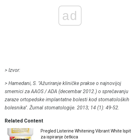
ad
> Izvor:
> Hamedani, S. "Ažuriranje kliničke prakse o najnovijoj
smernici za AAOS / ADA (decembar 2012.) o sprečavanju
zaraze ortopedske implantatne bolesti kod stomatoloških
bolesnika".
Žurnal stomatologije.
2013;
14 (1): 49-52.
Related Content
Pregled Listerine Whitening Vibrant White Ispit
za ispiranje četkica