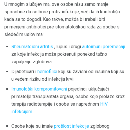
U mnogim slučajevima, ove osobe nisu samo manje
sposobne da se bore protiv infekcije, već da ih kontrolišu
kada se to dogodi. Kao takve, možda bi trebali biti
primenjeni antibiotici pre stomatološkog rada za osobe s
sledećim uslovima:
Rheumatoidni artritis
, lupus i drugi
autoimuni poremećaji
za koje infekcija može pokrenuti ponekad tačno
zapaljenje zglobova
Dijabetičari i
hemofilici
koji su zavisni od insulina koji su
u većem riziku od infekcija krvi
Imunološki kompromitovani
pojedinci. uključujući
primatelje transplantata organa, osobe koje prolaze kroz
terapiju radioterapije i osobe sa naprednom
HIV
infekcijom
Osobe koje su imale
prošlost infekcije
zglobnog