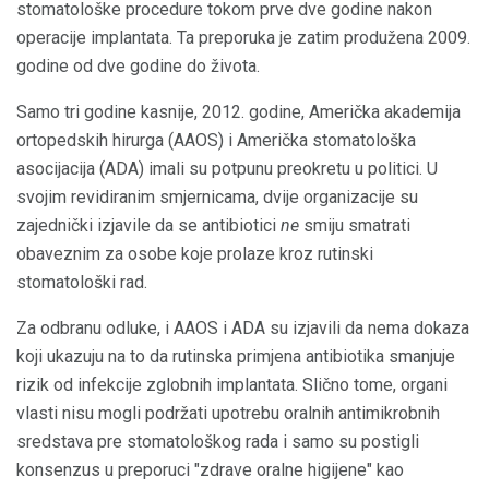
stomatološke procedure tokom prve dve godine nakon
operacije implantata. Ta preporuka je zatim produžena 2009.
godine od dve godine do života.
Samo tri godine kasnije, 2012. godine, Američka akademija
ortopedskih hirurga (AAOS) i Američka stomatološka
asocijacija (ADA) imali su potpunu preokretu u politici. U
svojim revidiranim smjernicama, dvije organizacije su
zajednički izjavile da se antibiotici
ne
smiju smatrati
obaveznim za osobe koje prolaze kroz rutinski
stomatološki rad.
Za odbranu odluke, i AAOS i ADA su izjavili da nema dokaza
koji ukazuju na to da rutinska primjena antibiotika smanjuje
rizik od infekcije zglobnih implantata. Slično tome, organi
vlasti nisu mogli podržati upotrebu oralnih antimikrobnih
sredstava pre stomatološkog rada i samo su postigli
konsenzus u preporuci "zdrave oralne higijene" kao