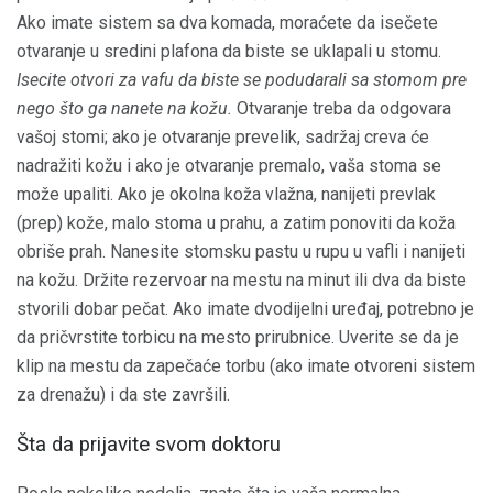
Ako imate sistem sa dva komada, moraćete da isečete
otvaranje u sredini plafona da biste se uklapali u stomu.
Isecite otvori za vafu da biste se podudarali sa stomom pre
nego što ga nanete na kožu.
Otvaranje treba da odgovara
vašoj stomi; ako je otvaranje prevelik, sadržaj creva će
nadražiti kožu i ako je otvaranje premalo, vaša stoma se
može upaliti. Ako je okolna koža vlažna, nanijeti prevlak
(prep) kože, malo stoma u prahu, a zatim ponoviti da koža
obriše prah. Nanesite stomsku pastu u rupu u vafli i nanijeti
na kožu. Držite rezervoar na mestu na minut ili dva da biste
stvorili dobar pečat. Ako imate dvodijelni uređaj, potrebno je
da pričvrstite torbicu na mesto prirubnice. Uverite se da je
klip na mestu da zapečaće torbu (ako imate otvoreni sistem
za drenažu) i da ste završili.
Šta da prijavite svom doktoru