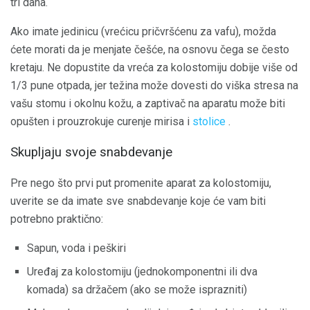
tri dana.
Ako imate jedinicu (vrećicu pričvršćenu za vafu), možda
ćete morati da je menjate češće, na osnovu čega se često
kretaju. Ne dopustite da vreća za kolostomiju dobije više od
1/3 pune otpada, jer težina može dovesti do viška stresa na
vašu stomu i okolnu kožu, a zaptivač na aparatu može biti
opušten i prouzrokuje curenje mirisa i
stolice
.
Skupljaju svoje snabdevanje
Pre nego što prvi put promenite aparat za kolostomiju,
uverite se da imate sve snabdevanje koje će vam biti
potrebno praktično:
Sapun, voda i peškiri
Uređaj za kolostomiju (jednokomponentni ili dva
komada) sa držačem (ako se može isprazniti)