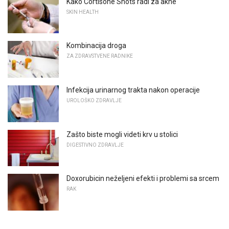
Kako Cortisone Shots radi za akne
SKIN HEALTH
Kombinacija droga
ZA ZDRAVSTVENE RADNIKE
Infekcija urinarnog trakta nakon operacije
UROLOŠKO ZDRAVLJE
Zašto biste mogli videti krv u stolici
DIGESTIVNO ZDRAVLJE
Doxorubicin neželjeni efekti i problemi sa srcem
RAK