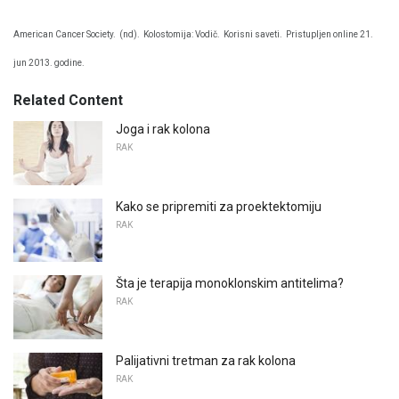
American Cancer Society.
(nd).
Kolostomija: Vodič.
Korisni saveti.
Pristupljen online 21.
jun 2013. godine.
Related Content
Joga i rak kolona
RAK
Kako se pripremiti za proektektomiju
RAK
Šta je terapija monoklonskim antitelima?
RAK
Palijativni tretman za rak kolona
RAK