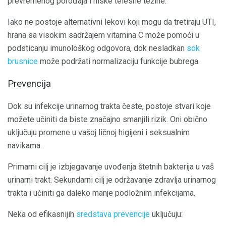
prevremenog porođaja i niske telesne težine.
Iako ne postoje alternativni lekovi koji mogu da tretiraju UTI,
hrana sa visokim sadržajem vitamina C može pomoći u
podsticanju imunološkog odgovora, dok nesladkan
sok
brusnice
može podržati normalizaciju funkcije bubrega.
Prevencija
Dok su infekcije urinarnog trakta česte, postoje stvari koje
možete učiniti da biste značajno smanjili rizik. Oni obično
uključuju promene u vašoj ličnoj higijeni i seksualnim
navikama.
Primarni cilj je izbjegavanje uvođenja štetnih bakterija u vaš
urinarni trakt. Sekundarni cilj je održavanje zdravlja urinarnog
trakta i učiniti ga daleko manje podložnim infekcijama.
Neka od efikasnijih
sredstava prevencije
uključuju: