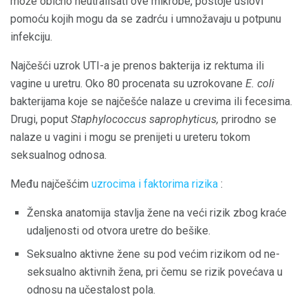
može obično neutralisati ove mikrobe, postoje uslovi
pomoću kojih mogu da se zadrću i umnožavaju u potpunu
infekciju.
Najčešći uzrok UTI-a je prenos bakterija iz rektuma ili
vagine u uretru. Oko 80 procenata su uzrokovane
E. coli
bakterijama koje se najčešće nalaze u crevima ili fecesima.
Drugi, poput
Staphylococcus saprophyticus,
prirodno se
nalaze u vagini i mogu se prenijeti u ureteru tokom
seksualnog odnosa.
Među najčešćim
uzrocima i faktorima rizika
:
Ženska anatomija stavlja žene na veći rizik zbog kraće
udaljenosti od otvora uretre do bešike.
Seksualno aktivne žene su pod većim rizikom od ne-
seksualno aktivnih žena, pri čemu se rizik povećava u
odnosu na učestalost pola.