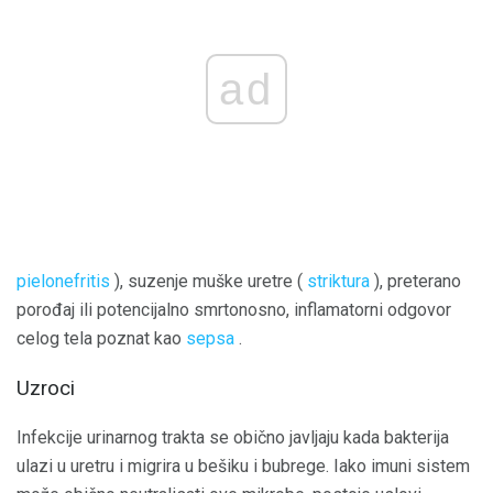
ad
pielonefritis
), suzenje muške uretre (
striktura
), preterano
porođaj ili potencijalno smrtonosno, inflamatorni odgovor
celog tela poznat kao
sepsa
.
Uzroci
Infekcije urinarnog trakta se obično javljaju kada bakterija
ulazi u uretru i migrira u bešiku i bubrege. Iako imuni sistem