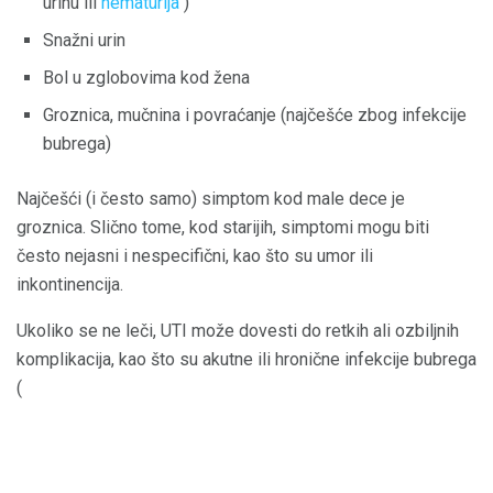
urinu ili
hematurija
)
Snažni urin
Bol u zglobovima kod žena
Groznica, mučnina i povraćanje (najčešće zbog infekcije
bubrega)
Najčešći (i često samo) simptom kod male dece je
groznica. Slično tome, kod starijih, simptomi mogu biti
često nejasni i nespecifični, kao što su umor ili
inkontinencija.
Ukoliko se ne leči, UTI može dovesti do retkih ali ozbiljnih
komplikacija, kao što su akutne ili hronične infekcije bubrega
(