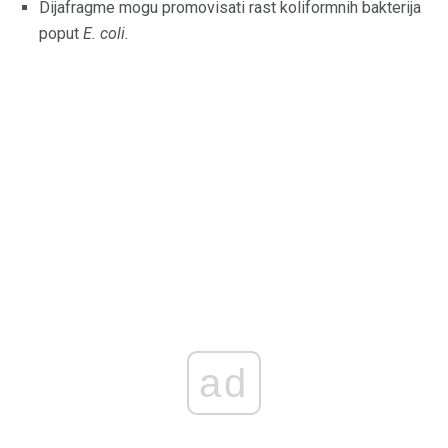
Dijafragme mogu promovisati rast koliformnih bakterija
poput
E. coli.
ad