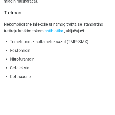
mladih muškaraca).
Tretman
Nekomplicirane infekcije urinarnog trakta se standardno
tretiraju kratkim tokom
antibiotika
, uključujući:
Trimetoprim / sulfametoksazol (TMP-SMX)
Fosfomicin
Nitrofurantoin
Cefaleksin
Ceftriaxone