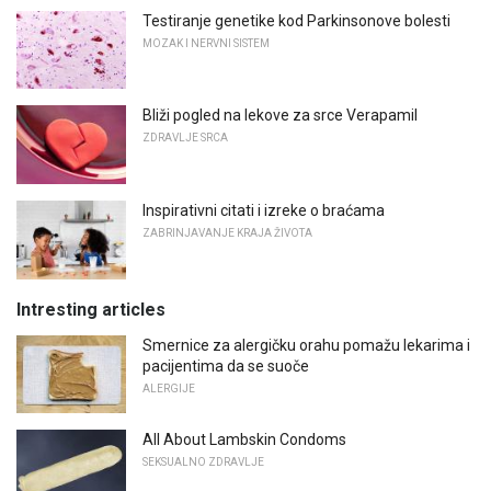
Testiranje genetike kod Parkinsonove bolesti
MOZAK I NERVNI SISTEM
Bliži pogled na lekove za srce Verapamil
ZDRAVLJE SRCA
Inspirativni citati i izreke o braćama
ZABRINJAVANJE KRAJA ŽIVOTA
Intresting articles
Smernice za alergičku orahu pomažu lekarima i
pacijentima da se suoče
ALERGIJE
All About Lambskin Condoms
SEKSUALNO ZDRAVLJE