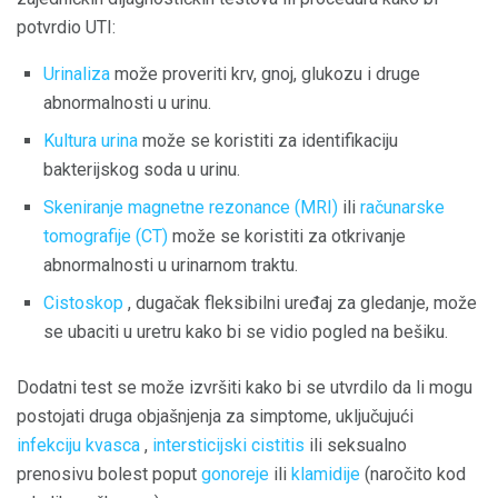
potvrdio UTI:
Urinaliza
može proveriti krv, gnoj, glukozu i druge
abnormalnosti u urinu.
Kultura urina
može se koristiti za identifikaciju
bakterijskog soda u urinu.
Skeniranje magnetne rezonance (MRI)
ili
računarske
tomografije (CT)
može se koristiti za otkrivanje
abnormalnosti u urinarnom traktu.
Cistoskop
, dugačak fleksibilni uređaj za gledanje, može
se ubaciti u uretru kako bi se vidio pogled na bešiku.
Dodatni test se može izvršiti kako bi se utvrdilo da li mogu
postojati druga objašnjenja za simptome, uključujući
infekciju kvasca
,
intersticijski cistitis
ili seksualno
prenosivu bolest poput
gonoreje
ili
klamidije
(naročito kod