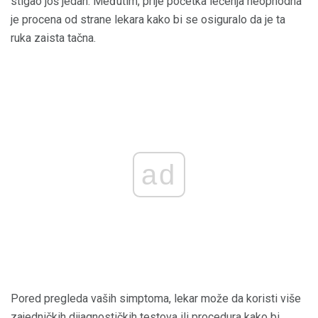
stigao još jedan. Međutim, prije početka lečenja neophodna
je procena od strane lekara kako bi se osiguralo da je ta
ruka zaista tačna.
ad
Pored pregleda vaših simptoma, lekar može da koristi više
zajedničkih dijagnostičkih testova ili procedura kako bi