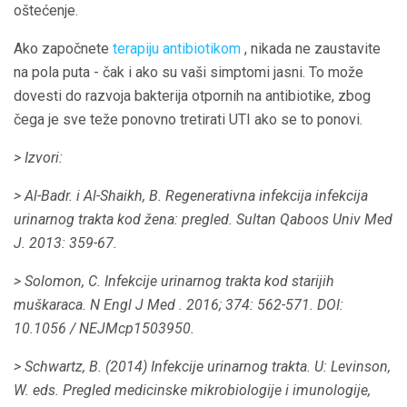
oštećenje.
Ako započnete
terapiju antibiotikom
, nikada ne zaustavite
na pola puta - čak i ako su vaši simptomi jasni. To može
dovesti do razvoja bakterija otpornih na antibiotike, zbog
čega je sve teže ponovno tretirati UTI ako se to ponovi.
> Izvori:
> Al-Badr.
i Al-Shaikh, B. Regenerativna infekcija infekcija
urinarnog trakta kod žena: pregled.
Sultan Qaboos Univ Med
J.
2013: 359-67.
> Solomon, C. Infekcije urinarnog trakta kod starijih
muškaraca.
N Engl J Med
.
2016;
374: 562-571.
DOI:
10.1056 / NEJMcp1503950.
> Schwartz, B. (2014) Infekcije urinarnog trakta.
U: Levinson,
W. eds.
Pregled medicinske mikrobiologije i imunologije,