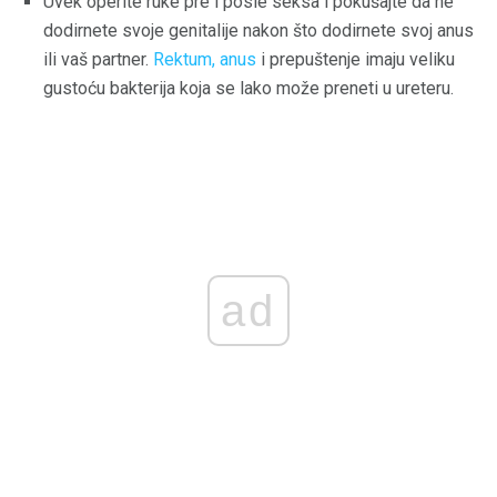
Uvek operite ruke pre i posle seksa i pokušajte da ne
dodirnete svoje genitalije nakon što dodirnete svoj anus
ili vaš partner.
Rektum, anus
i prepuštenje imaju veliku
gustoću bakterija koja se lako može preneti u ureteru.
ad