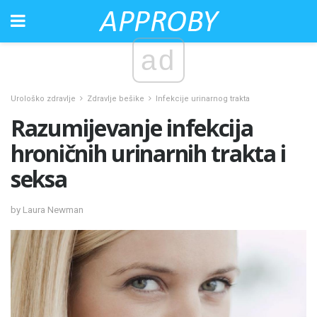
ad
Urološko zdravlje
Zdravlje bešike
Infekcije urinarnog trakta
Razumijevanje infekcija
hroničnih urinarnih trakta i
seksa
by Laura Newman