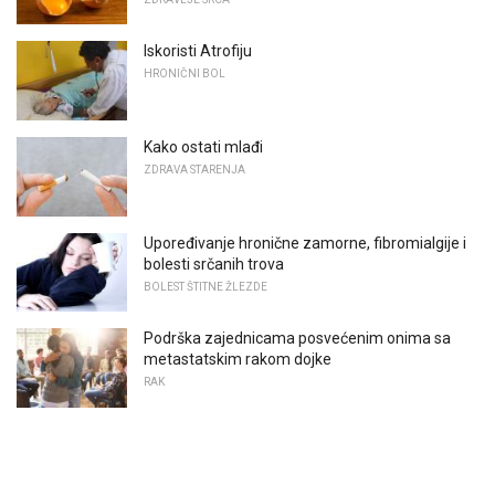
Iskoristi Atrofiju
HRONIČNI BOL
Kako ostati mlađi
ZDRAVA STARENJA
Upoređivanje hronične zamorne, fibromialgije i
bolesti srčanih trova
BOLEST ŠTITNE ŽLEZDE
Podrška zajednicama posvećenim onima sa
metastatskim rakom dojke
RAK