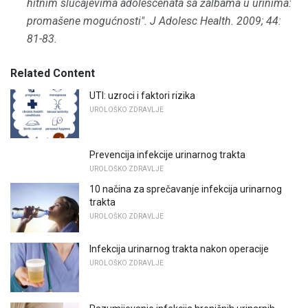
hitnim slučajevima adolescenata sa žalbama u urinima:
promašene mogućnosti".
J Adolesc Health.
2009;
44:
81-83.
Related Content
UTI: uzroci i faktori rizika
UROLOŠKO ZDRAVLJE
Prevencija infekcije urinarnog trakta
UROLOŠKO ZDRAVLJE
10 načina za sprečavanje infekcija urinarnog
trakta
UROLOŠKO ZDRAVLJE
Infekcija urinarnog trakta nakon operacije
UROLOŠKO ZDRAVLJE