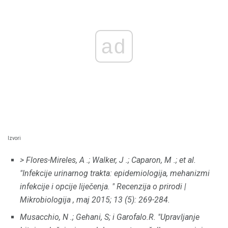
ad
Izvori
> Flores-Mireles, A .;
Walker, J .;
Caparon, M .;
et al.
"Infekcije urinarnog trakta: epidemiologija, mehanizmi
infekcije i opcije liječenja.
" Recenzija o prirodi |
Mikrobiologija
, maj 2015; 13 (5): 269-284.
Musacchio, N .;
Gehani, S;
i Garofalo.R.
"Upravljanje