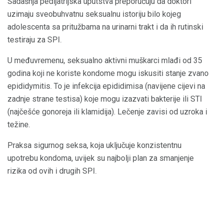
Sadašnja pedijatrijska uputstva preporučuju da doktori
uzimaju sveobuhvatnu seksualnu istoriju bilo kojeg
adolescenta sa pritužbama na urinarni trakt i da ih rutinski
testiraju za SPI.
U međuvremenu, seksualno aktivni muškarci mlađi od 35
godina koji ne koriste kondome mogu iskusiti stanje zvano
epididymitis. To je infekcija epididimisa (navijene cijevi na
zadnje strane testisa) koje mogu izazvati bakterije ili STI
(najčešće gonoreja ili klamidija). Lečenje zavisi od uzroka i
težine.
Praksa sigurnog seksa, koja uključuje konzistentnu
upotrebu kondoma, uvijek su najbolji plan za smanjenje
rizika od ovih i drugih SPI.