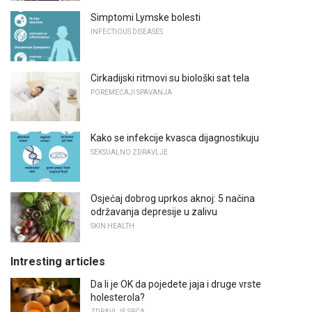
Simptomi Lymske bolesti
INFECTIOUS DISEASES
Cirkadijski ritmovi su biološki sat tela
POREMEĆAJI SPAVANJA
Kako se infekcije kvasca dijagnostikuju
SEKSUALNO ZDRAVLJE
Osjećaj dobrog uprkos aknoj: 5 načina
održavanja depresije u zalivu
SKIN HEALTH
Intresting articles
Da li je OK da pojedete jaja i druge vrste
holesterola?
ZDRAVLJE SRCA