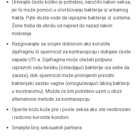
Urinirajte često koliko je potrebno, naročito nakon seksa,
jer to može pomoći u očvršćivanju bakterija iz urinarnog
trakta. Pijte dosta vode da isprazne bakterije iz sistema.
Žene treba da obrišu od napred do nazad nakon
mokrenja.
Razgovarajte sa svojim doktorom ako koristite
dijafragmu ili spermicid za kontracepciju i dobijate česte
napade UTI-a. Dijafragma može otežati potpuno
isprazniti vašu bešiku (ostavljajući bakterije iza sebe da
zaraze), dok spermicid može promijeniti prirodni
bakterijski sastav vagine (omogućavajući lakšoj bakteriji
u inostranstvu). Možda će biti potrebno uzeti u obzir
alternativne metode za kontracepciju.
Operite kožu kože pre i posle seksa ako ste neobrezani
i redovno koristite kondom.
Smanjite broj seksualnih partnera.