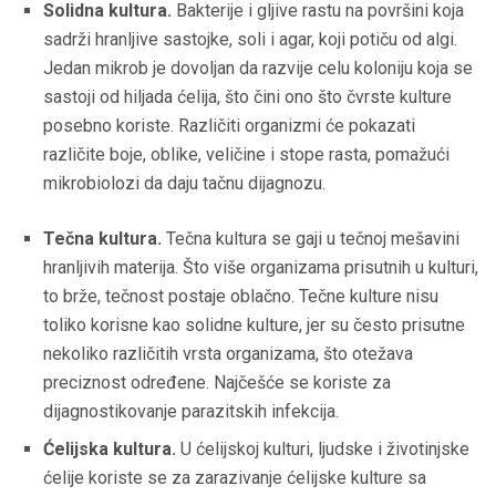
Solidna kultura.
Bakterije i gljive rastu na površini koja
sadrži hranljive sastojke, soli i agar, koji potiču od algi.
Jedan mikrob je dovoljan da razvije celu koloniju koja se
sastoji od hiljada ćelija, što čini ono što čvrste kulture
posebno koriste. Različiti organizmi će pokazati
različite boje, oblike, veličine i stope rasta, pomažući
mikrobiolozi da daju tačnu dijagnozu.
Tečna kultura.
Tečna kultura se gaji u tečnoj mešavini
hranljivih materija. Što više organizama prisutnih u kulturi,
to brže, tečnost postaje oblačno. Tečne kulture nisu
toliko korisne kao solidne kulture, jer su često prisutne
nekoliko različitih vrsta organizama, što otežava
preciznost određene. Najčešće se koriste za
dijagnostikovanje parazitskih infekcija.
Ćelijska kultura.
U ćelijskoj kulturi, ljudske i životinjske
ćelije koriste se za zarazivanje ćelijske kulture sa