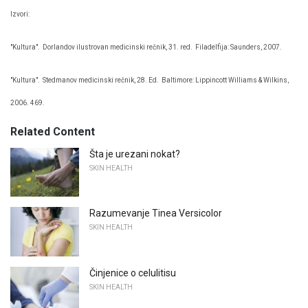
Izvori:
"Kultura".
Dorlandov ilustrovan medicinski rečnik, 31. red.
Filadelfija: Saunders, 2007.
"Kultura".
Stedmanov medicinski rečnik, 28. Ed.
Baltimore: Lippincott Williams & Wilkins,
2006. 469.
Related Content
Šta je urezani nokat?
SKIN HEALTH
Razumevanje Tinea Versicolor
SKIN HEALTH
Činjenice o celulitisu
SKIN HEALTH