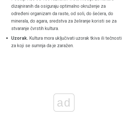
dizajniranih da osiguraju optimalno okruženje za
određeni organizam da raste, od soli, do šećera, do
minerala, do agara, sredstva za želiranje koristi se za
stvaranje čvrstih kultura.
Uzorak.
Kultura mora uključivati ​​uzorak tkiva ili tečnosti
za koji se sumnja da je zaražen.
ad