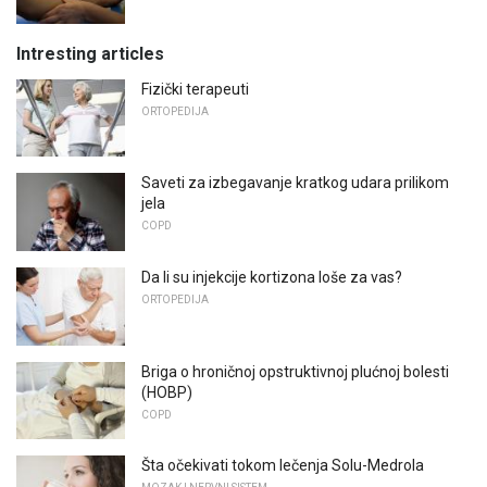
Intresting articles
Fizički terapeuti
ORTOPEDIJA
Saveti za izbegavanje kratkog udara prilikom
jela
COPD
Da li su injekcije kortizona loše za vas?
ORTOPEDIJA
Briga o hroničnoj opstruktivnoj plućnoj bolesti
(HOBP)
COPD
Šta očekivati ​​tokom lečenja Solu-Medrola