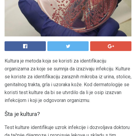
Kultura je metoda koja se koristi za identifikaciju
organizama za koje se sumnja da izazivaju infekciju. Kulture
se koriste za identifikaciju zaraznih mikroba iz urina, stolice,
genitalnog trakta, grla i uzoraka kože. Kod dermatologije se
koristi test kulture da bi se utvrdilo da li je osip izazvan
infekcijom i koji je odgovoran organizmu.
Šta je kultura?
Test kulture identifikuje uzrok infekcije i dozvoljava doktoru
da tačnije dijagnoze i propisuje lekove u skladu s tim.