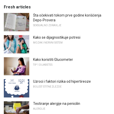
Fresh articles
Šta očekivati ​​tokom prve godine korišćenja
Depo-Provera
SEKSUALNO ZDRAVLJE
Kako se dijagnostikuje potresi
MOZAK I NERVNI SISTEM
Kako koristiti Glucometer
TIP 1 DIJABETES
Uzroci i faktori rizika od hipertireoze
BOLEST ŠTITNE ŽLEZDE
Testiranje alergije na penicilin
ALERGIJE