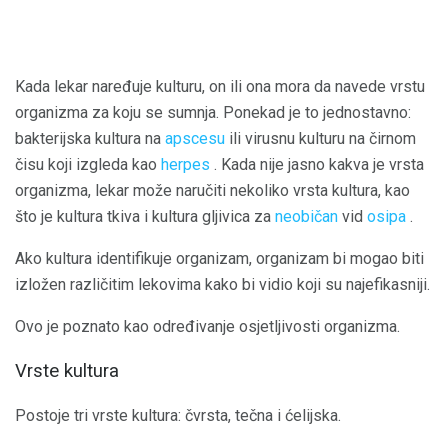
Kada lekar naređuje kulturu, on ili ona mora da navede vrstu
organizma za koju se sumnja. Ponekad je to jednostavno:
bakterijska kultura na
apscesu
ili virusnu kulturu na čirnom
čisu koji izgleda kao
herpes
. Kada nije jasno kakva je vrsta
organizma, lekar može naručiti nekoliko vrsta kultura, kao
što je kultura tkiva i kultura gljivica za
neobičan
vid
osipa
.
Ako kultura identifikuje organizam, organizam bi mogao biti
izložen različitim lekovima kako bi vidio koji su najefikasniji.
Ovo je poznato kao određivanje osjetljivosti organizma.
Vrste kultura
Postoje tri vrste kultura: čvrsta, tečna i ćelijska.