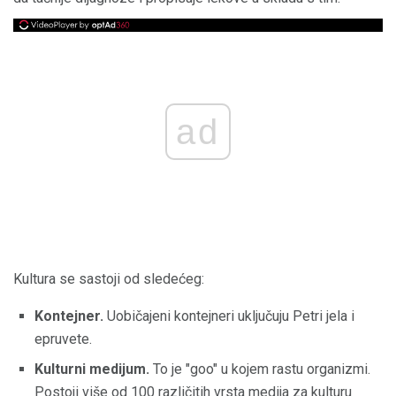
ad
Kultura se sastoji od sledećeg:
Kontejner.
Uobičajeni kontejneri uključuju Petri jela i
epruvete.
Kulturni medijum.
To je "goo" u kojem rastu organizmi.
Postoji više od 100 različitih vrsta medija za kulturu