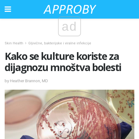
ad
Skin Health
Gljivične, bakterijske i viralne infekcije
Kako se kulture koriste za
dijagnozu mnoštva bolesti
by Heather Brannon, MD