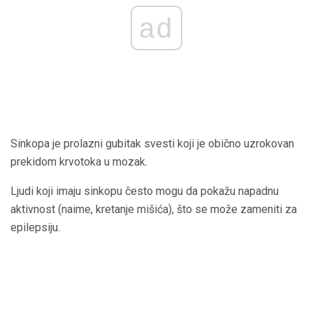
ad
Sinkopa je prolazni gubitak svesti koji je obično uzrokovan
prekidom krvotoka u mozak.
Ljudi koji imaju sinkopu često mogu da pokažu napadnu
aktivnost (naime, kretanje mišića), što se može zameniti za
epilepsiju.