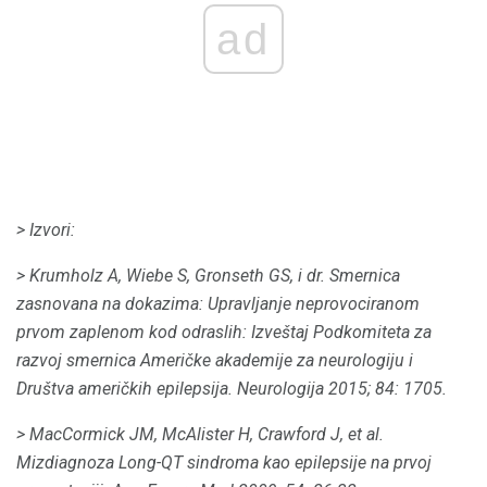
ad
> Izvori:
> Krumholz A, Wiebe S, Gronseth GS, i dr.
Smernica
zasnovana na dokazima: Upravljanje neprovociranom
prvom zaplenom kod odraslih: Izveštaj Podkomiteta za
razvoj smernica Američke akademije za neurologiju i
Društva američkih epilepsija.
Neurologija 2015;
84: 1705.
> MacCormick JM, McAlister H, Crawford J, et al.
Mizdiagnoza Long-QT sindroma kao epilepsije na prvoj