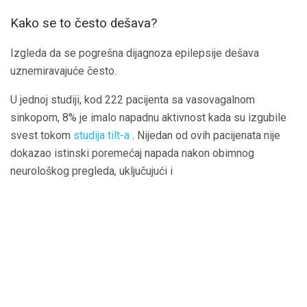
Kako se to često dešava?
Izgleda da se pogrešna dijagnoza epilepsije dešava
uznemiravajuće često.
U jednoj studiji, kod 222 pacijenta sa vasovagalnom
sinkopom, 8% je imalo napadnu aktivnost kada su izgubile
svest tokom
studija tilt-a
. Nijedan od ovih pacijenata nije
dokazao istinski poremećaj napada nakon obimnog
neurološkog pregleda, uključujući i