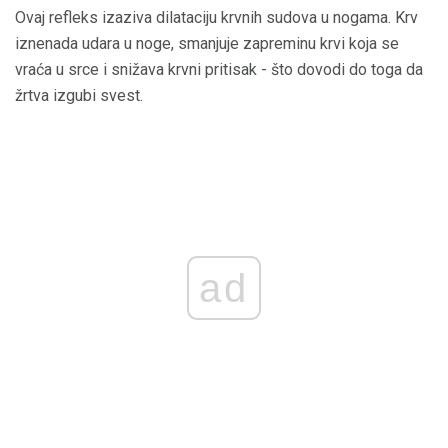
Ovaj refleks izaziva dilataciju krvnih sudova u nogama. Krv
iznenada udara u noge, smanjuje zapreminu krvi koja se
vraća u srce i snižava krvni pritisak - što dovodi do toga da
žrtva izgubi svest.
ad