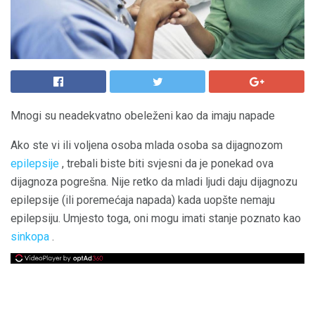
Mnogi su neadekvatno obeleženi kao da imaju napade
Ako ste vi ili voljena osoba mlada osoba sa dijagnozom
epilepsije
, trebali biste biti svjesni da je ponekad ova
dijagnoza pogrešna. Nije retko da mladi ljudi daju dijagnozu
epilepsije (ili poremećaja napada) kada uopšte nemaju
epilepsiju. Umjesto toga, oni mogu imati stanje poznato kao
sinkopa
.