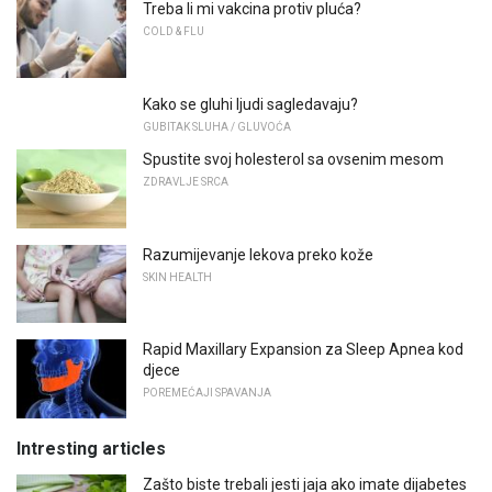
Treba li mi vakcina protiv pluća?
COLD & FLU
Kako se gluhi ljudi sagledavaju?
GUBITAK SLUHA / GLUVOĆA
Spustite svoj holesterol sa ovsenim mesom
ZDRAVLJE SRCA
Razumijevanje lekova preko kože
SKIN HEALTH
Rapid Maxillary Expansion za Sleep Apnea kod
djece
POREMEĆAJI SPAVANJA
Intresting articles
Zašto biste trebali jesti jaja ako imate dijabetes