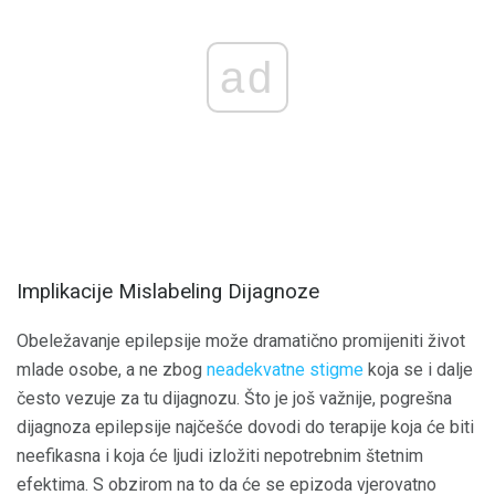
ad
Implikacije Mislabeling Dijagnoze
Obeležavanje epilepsije može dramatično promijeniti život
mlade osobe, a ne zbog
neadekvatne stigme
koja se i dalje
često vezuje za tu dijagnozu. Što je još važnije, pogrešna
dijagnoza epilepsije najčešće dovodi do terapije koja će biti
neefikasna i koja će ljudi izložiti nepotrebnim štetnim
efektima. S obzirom na to da će se epizoda vjerovatno