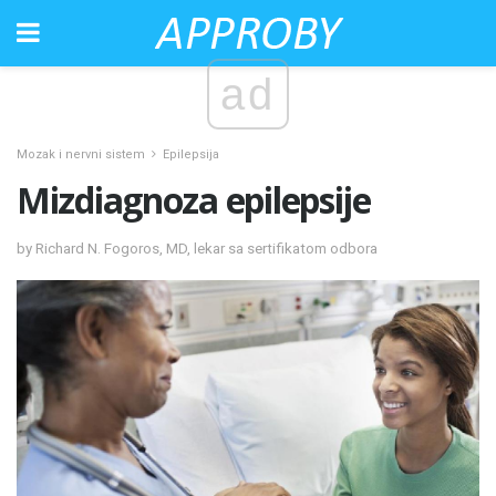
ad
Mozak i nervni sistem
Epilepsija
Mizdiagnoza epilepsije
by Richard N. Fogoros, MD, lekar sa sertifikatom odbora