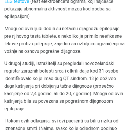
EEG testove
(test elektroencefalograma, koji najčešće
pokazuje abnormalnu aktivnost mozga kod osoba sa
epilepsijom).
Mnogi od ovih ljudi dobili su netačnu dijagnozu epilepsije
pre njihovog testa tablete, a nekoliko je primilo neefikasne
lekove protiv epilepsije, zajedno sa ozbiljnim ograničenjima
vožnje na osnovu pogrešne dijagnoze.
U drugoj studiji, istražitelji su pregledali novozelandski
registar zaraznih bolesti srca i otkrili da je kod 31 osobe
identifikovalo ko je imao dug QT sindrom, 13 je doživeo
duga kašnjenja pri dobijanju tačne dijagnoze (prosečno
kašnjenje od 2,4 godine, ali do 20,7 godine). Mnoga od ovih
kašnjenja bila su povezana sa pogrešnom dijagnozom
epilepsije.
I tokom ovih odlaganja, svi ovi pacijenti su bili u riziku od
iznenadne smrti. (Naime, svako ko je odjednom poginuo