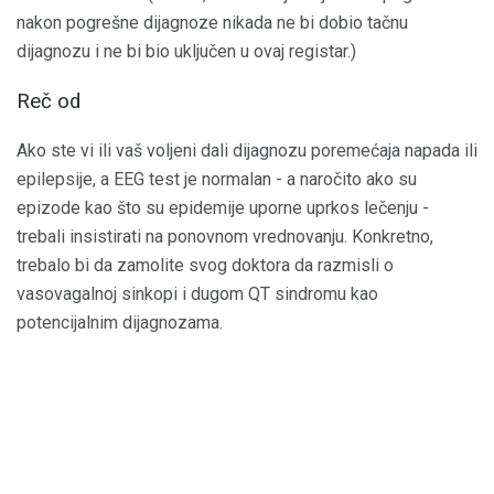
nakon pogrešne dijagnoze nikada ne bi dobio tačnu
dijagnozu i ne bi bio uključen u ovaj registar.)
Reč od
Ako ste vi ili vaš voljeni dali dijagnozu poremećaja napada ili
epilepsije, a EEG test je normalan - a naročito ako su
epizode kao što su epidemije uporne uprkos lečenju -
trebali insistirati na ponovnom vrednovanju. Konkretno,
trebalo bi da zamolite svog doktora da razmisli o
vasovagalnoj sinkopi i dugom QT sindromu kao
potencijalnim dijagnozama.