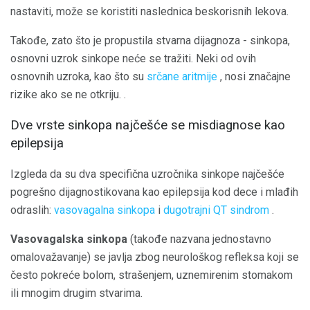
nastaviti, može se koristiti naslednica beskorisnih lekova.
Takođe, zato što je propustila stvarna dijagnoza - sinkopa,
osnovni uzrok sinkope neće se tražiti. Neki od ovih
osnovnih uzroka, kao što su
srčane aritmije
, nosi značajne
rizike ako se ne otkriju. .
Dve vrste sinkopa najčešće se misdiagnose kao
epilepsija
Izgleda da su dva specifična uzročnika sinkope najčešće
pogrešno dijagnostikovana kao epilepsija kod dece i mlađih
odraslih:
vasovagalna sinkopa
i
dugotrajni QT sindrom
.
Vasovagalska sinkopa
(takođe nazvana jednostavno
omalovažavanje) se javlja zbog neurološkog refleksa koji se
često pokreće bolom, strašenjem, uznemirenim stomakom
ili mnogim drugim stvarima.