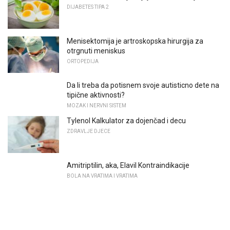
DIJABETES TIPA 2
Menisektomija je artroskopska hirurgija za
otrgnuti meniskus
ORTOPEDIJA
Da li treba da potisnem svoje autisticno dete na
tipične aktivnosti?
MOZAK I NERVNI SISTEM
Tylenol Kalkulator za dojenčad i decu
ZDRAVLJE DJECE
Amitriptilin, aka, Elavil Kontraindikacije
BOLA NA VRATIMA I VRATIMA