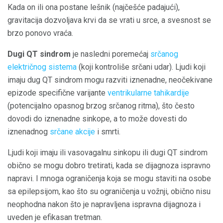
Kada on ili ona postane lešnik (najčešće padajući),
gravitacija dozvoljava krvi da se vrati u srce, a svesnost se
brzo ponovo vraća.
Dugi QT sindrom
je nasledni poremećaj
srčanog
električnog sistema
(koji kontroliše srčani udar). Ljudi koji
imaju dug QT sindrom mogu razviti iznenadne, neočekivane
epizode specifične varijante
ventrikularne tahikardije
(potencijalno opasnog brzog srčanog ritma), što često
dovodi do iznenadne sinkope, a to može dovesti do
iznenadnog
srčane akcije
i smrti.
Ljudi koji imaju ili vasovagalnu sinkopu ili dugi QT sindrom
obično se mogu dobro tretirati, kada se dijagnoza ispravno
napravi. I mnoga ograničenja koja se mogu staviti na osobe
sa epilepsijom, kao što su ograničenja u vožnji, obično nisu
neophodna nakon što je napravljena ispravna dijagnoza i
uveden je efikasan tretman.