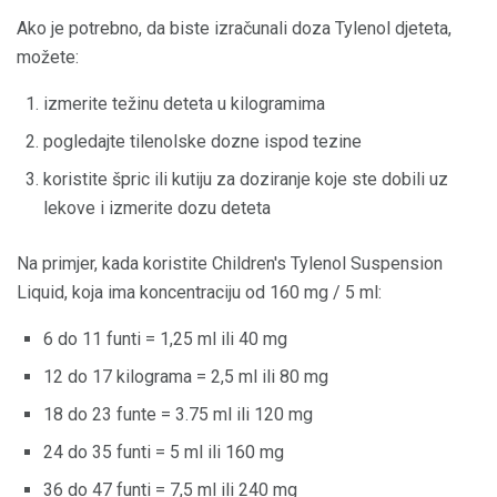
Ako je potrebno, da biste izračunali doza Tylenol djeteta,
možete:
izmerite težinu deteta u kilogramima
pogledajte tilenolske dozne ispod tezine
koristite špric ili kutiju za doziranje koje ste dobili uz
lekove i izmerite dozu deteta
Na primjer, kada koristite Children's Tylenol Suspension
Liquid, koja ima koncentraciju od 160 mg / 5 ml:
6 do 11 funti = 1,25 ml ili 40 mg
12 do 17 kilograma = 2,5 ml ili 80 mg
18 do 23 funte = 3.75 ml ili 120 mg
24 do 35 funti = 5 ml ili 160 mg
36 do 47 funti = 7,5 ml ili 240 mg