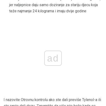
jer naljepnice daju samo doziranje za stariju djecu koja
teže najmanje 24 kilograma i imaju dvije godine
ad
I nazovite Otrovnu kontrolu ako ste dali previše Tylenol-a ili
ste ranije dali dozu. Zapamtite da više nije bolje kada se