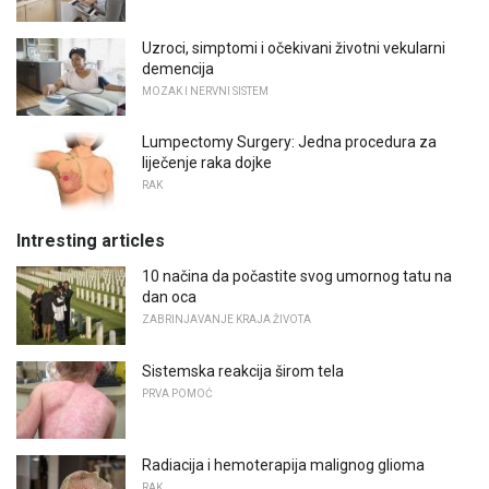
Uzroci, simptomi i očekivani životni vekularni
demencija
MOZAK I NERVNI SISTEM
Lumpectomy Surgery: Jedna procedura za
liječenje raka dojke
RAK
Intresting articles
10 načina da počastite svog umornog tatu na
dan oca
ZABRINJAVANJE KRAJA ŽIVOTA
Sistemska reakcija širom tela
PRVA POMOĆ
Radiacija i hemoterapija malignog glioma
RAK