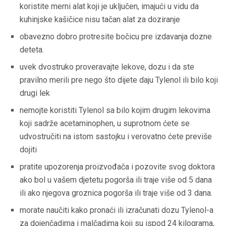
koristite merni alat koji je uključen, imajući u vidu da
kuhinjske kašičice nisu tačan alat za doziranje
obavezno dobro protresite bočicu pre izdavanja dozne
deteta.
uvek dvostruko proveravajte lekove, dozu i da ste
pravilno merili pre nego što dijete daju Tylenol ili bilo koji
drugi lek
nemojte koristiti Tylenol sa bilo kojim drugim lekovima
koji sadrže acetaminophen, u suprotnom ćete se
udvostručiti na istom sastojku i verovatno ćete previše
dojiti
pratite upozorenja proizvođača i pozovite svog doktora
ako bol u vašem djetetu pogorša ili traje više od 5 dana
ili ako njegova groznica pogorša ili traje više od 3 dana.
morate naučiti kako pronaći ili izračunati dozu Tylenol-a
za dojenčadima i malčadima koji su ispod 24 kilograma,