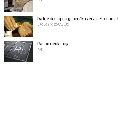
Da li je dostupna generička verzija Flomax-a?
UROLOŠKO ZDRAVLJE
Radon i leukemija
RAK