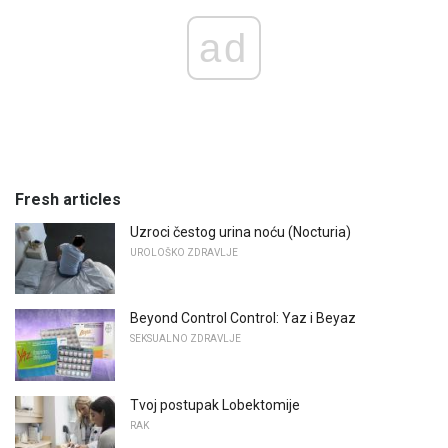
ad
Fresh articles
Uzroci čestog urina noću (Nocturia)
UROLOŠKO ZDRAVLJE
Beyond Control Control: Yaz i Beyaz
SEKSUALNO ZDRAVLJE
Tvoj postupak Lobektomije
RAK