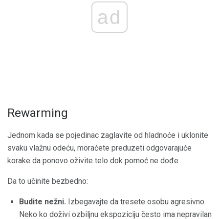
ad
Rewarming
Jednom kada se pojedinac zaglavite od hladnoće i uklonite
svaku vlažnu odeću, moraćete preduzeti odgovarajuće
korake da ponovo oživite telo dok pomoć ne dođe.
Da to učinite bezbedno:
Budite nežni.
Izbegavajte da tresete osobu agresivno.
Neko ko doživi ozbiljnu ekspoziciju često ima nepravilan