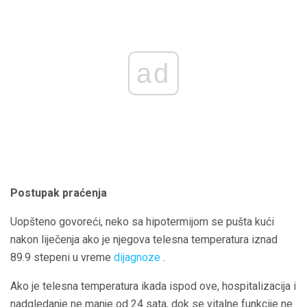
ad
Postupak praćenja
Uopšteno govoreći, neko sa hipotermijom se pušta kući
nakon liječenja ako je njegova telesna temperatura iznad
89.9 stepeni u vreme
dijagnoze
.
Ako je telesna temperatura ikada ispod ove, hospitalizacija i
nadgledanje ne manje od 24 sata, dok se vitalne funkcije ne