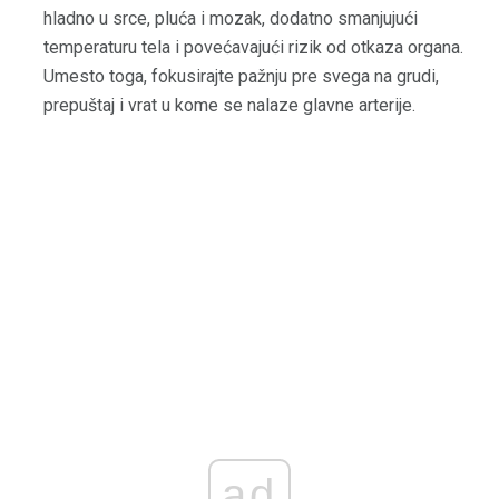
hladno u srce, pluća i mozak, dodatno smanjujući
temperaturu tela i povećavajući rizik od otkaza organa.
Umesto toga, fokusirajte pažnju pre svega na grudi,
prepuštaj i vrat u kome se nalaze glavne arterije.
ad