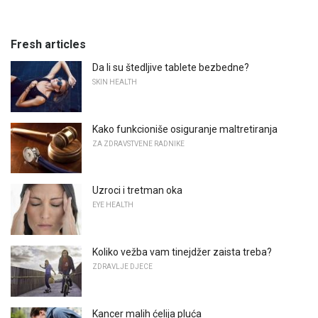
Fresh articles
Da li su štedljive tablete bezbedne?
SKIN HEALTH
Kako funkcioniše osiguranje maltretiranja
ZA ZDRAVSTVENE RADNIKE
Uzroci i tretman oka
EYE HEALTH
Koliko vežba vam tinejdžer zaista treba?
ZDRAVLJE DJECE
Kancer malih ćelija pluća