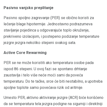
Pasivno vanjsko preplitanje
Pasivno spoljno zagrevanje (PER) se obično koristi za
lečenje blage hipotermije. Jednostavno podrazumeva
stavljanje pojedinca u odgovarajuće toplo okruženje,
prekriveno izolacijom, i postepeno podizanje temperature
jezgre jezgra nekoliko stepeni svakog sata.
Active Core Rewarming
PER se ne može koristiti ako temperatura osobe pada
ispod 86 stepeni. U ovoj fazi se spontano drhtanje
zaustavlja i telo više neće moći sami da poveća
temperaturu. Do te tačke, srce će biti nestabilno, a upotreba
spoljne toplote samo povećava rizik od aritmije.
Umesto PER, aktivno aktiviranje jezgre (ACR) biće korišćeno
da se temperatura tela jezgra podigne na sigurniji i direktniji