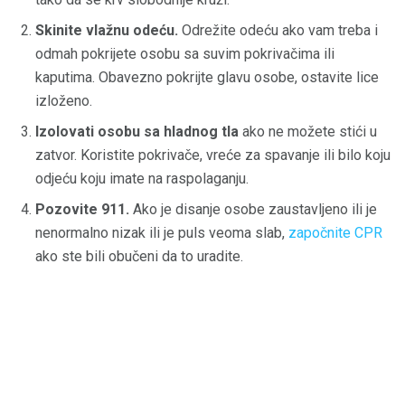
Skinite vlažnu odeću.
Odrežite odeću ako vam treba i
odmah pokrijete osobu sa suvim pokrivačima ili
kaputima. Obavezno pokrijte glavu osobe, ostavite lice
izloženo.
Izolovati osobu sa hladnog tla
ako ne možete stići u
zatvor. Koristite pokrivače, vreće za spavanje ili bilo koju
odjeću koju imate na raspolaganju.
Pozovite 911.
Ako je disanje osobe zaustavljeno ili je
nenormalno nizak ili je puls veoma slab,
započnite CPR
ako ste bili obučeni da to uradite.