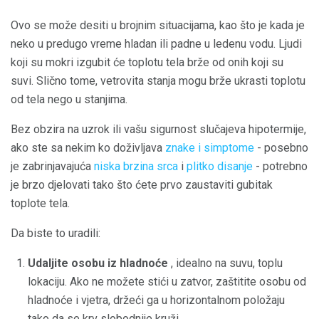
Ovo se može desiti u brojnim situacijama, kao što je kada je
neko u predugo vreme hladan ili padne u ledenu vodu. Ljudi
koji su mokri izgubit će toplotu tela brže od onih koji su
suvi. Slično tome, vetrovita stanja mogu brže ukrasti toplotu
od tela nego u stanjima.
Bez obzira na uzrok ili vašu sigurnost slučajeva hipotermije,
ako ste sa nekim ko doživljava
znake i simptome
- posebno
je zabrinjavajuća
niska brzina srca
i
plitko disanje
- potrebno
je brzo djelovati tako što ćete prvo zaustaviti gubitak
toplote tela.
Da biste to uradili:
Udaljite osobu iz hladnoće
, idealno na suvu, toplu
lokaciju. Ako ne možete stići u zatvor, zaštitite osobu od
hladnoće i vjetra, držeći ga u horizontalnom položaju
tako da se krv slobodnije kruži.