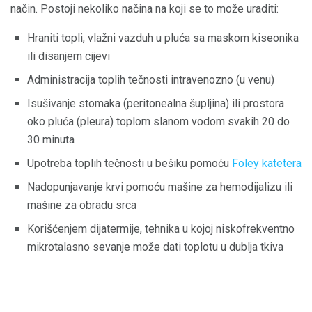
način. Postoji nekoliko načina na koji se to može uraditi:
Hraniti topli, vlažni vazduh u pluća sa maskom kiseonika
ili disanjem cijevi
Administracija toplih tečnosti intravenozno (u venu)
Isušivanje stomaka (peritonealna šupljina) ili prostora
oko pluća (pleura) toplom slanom vodom svakih 20 do
30 minuta
Upotreba toplih tečnosti u bešiku pomoću
Foley katetera
Nadopunjavanje krvi pomoću mašine za hemodijalizu ili
mašine za obradu srca
Korišćenjem dijatermije, tehnika u kojoj niskofrekventno
mikrotalasno sevanje može dati toplotu u dublja tkiva