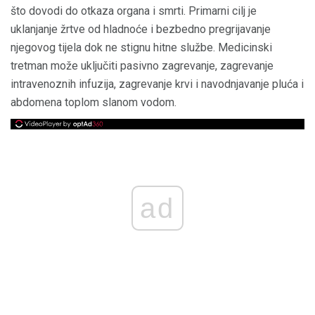
što dovodi do otkaza organa i smrti. Primarni cilj je
uklanjanje žrtve od hladnoće i bezbedno pregrijavanje
njegovog tijela dok ne stignu hitne službe. Medicinski
tretman može uključiti pasivno zagrevanje, zagrevanje
intravenoznih infuzija, zagrevanje krvi i navodnjavanje pluća i
abdomena toplom slanom vodom.
ad