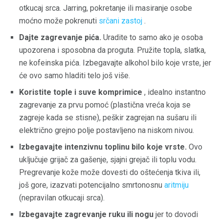
otkucaj srca. Jarring, pokretanje ili masiranje osobe
moćno može pokrenuti
srčani zastoj
.
Dajte zagrevanje pića.
Uradite to samo ako je osoba
upozorena i sposobna da proguta. Pružite topla, slatka,
ne kofeinska pića. Izbegavajte alkohol bilo koje vrste, jer
će ovo samo hladiti telo još više.
Koristite tople i suve komprimice
, idealno instantno
zagrevanje za prvu pomoć (plastična vreća koja se
zagreje kada se stisne), peškir zagrejan na sušaru ili
električno grejno polje postavljeno na niskom nivou.
Izbegavajte intenzivnu toplinu bilo koje vrste.
Ovo
uključuje grijač za gašenje, sjajni grejač ili toplu vodu.
Pregrevanje kože može dovesti do oštećenja tkiva ili,
još gore, izazvati potencijalno smrtonosnu
aritmiju
(nepravilan otkucaji srca).
Izbegavajte zagrevanje ruku ili nogu
jer to dovodi