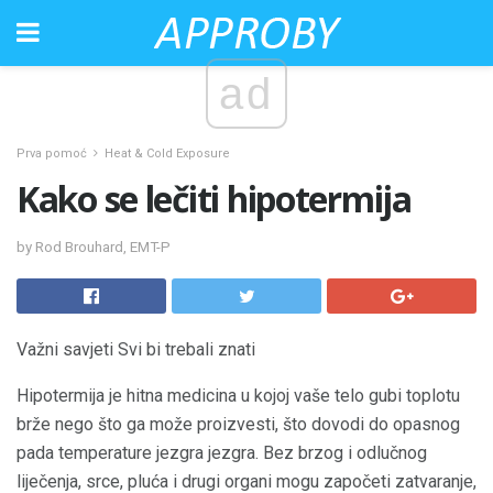
ad
Prva pomoć
Heat & Cold Exposure
Kako se lečiti hipotermija
by Rod Brouhard, EMT-P
Važni savjeti Svi bi trebali znati
Hipotermija je hitna medicina u kojoj vaše telo gubi toplotu
brže nego što ga može proizvesti, što dovodi do opasnog
pada temperature jezgra jezgra. Bez brzog i odlučnog
liječenja, srce, pluća i drugi organi mogu započeti zatvaranje,