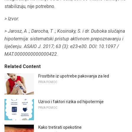
stabilizuju, nije potrebno.
> Izvor:
> Jarosz, A .;
Darocha, T .;
Kosinsky, S. i dr.
Duboka slučajna
hipotermija: sistematski pristup aktivnom prepoznavanju i
liječenju.
ASAIO J.
2017;
63 (3): e23-e30.
DOI: 10.1097 /
MAT.0000000000000422.
Related Content
Frostbite iz upotrebe pakovanja za led
PRVA POMOĆ
Uzroci i faktori rizika od hipotermije
PRVA POMOĆ
Kako tretirati opekotine