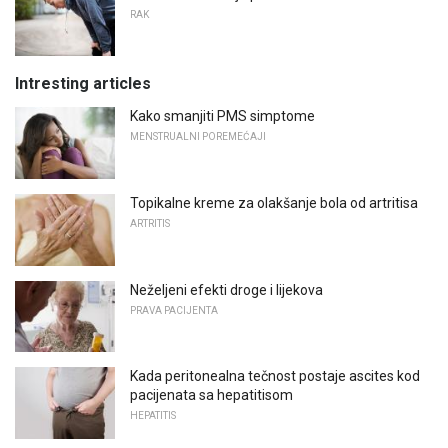
RAK
Intresting articles
Kako smanjiti PMS simptome
MENSTRUALNI POREMEĆAJI
Topikalne kreme za olakšanje bola od artritisa
ARTRITIS
Neželjeni efekti droge i lijekova
PRAVA PACIJENTA
Kada peritonealna tečnost postaje ascites kod
pacijenata sa hepatitisom
HEPATITIS