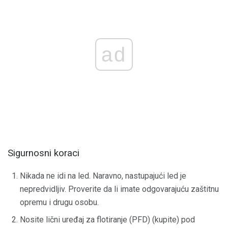
ad
Sigurnosni koraci
Nikada ne idi na led. Naravno, nastupajući led je
nepredvidljiv. Proverite da li imate odgovarajuću zaštitnu
opremu i drugu osobu.
Nosite lični uređaj za flotiranje (PFD) (kupite) pod