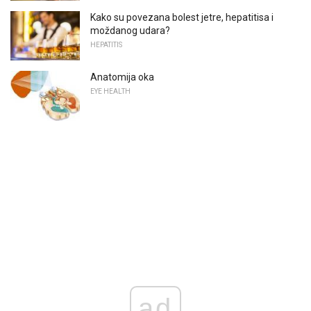
Kako su povezana bolest jetre, hepatitisa i
moždanog udara?
HEPATITIS
Anatomija oka
EYE HEALTH
ad