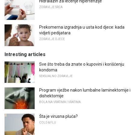
Hidralazin za lečenje hipertenzije
ZDRAVLJE SRCA
Prekomerna izgradnja u usta kod djece: kada
vidjeti pedijatara
ZDRAVLJE DJECE
Intresting articles
Sve što treba da znate o kupovini i korišćenju
kondoma
SEKSUALNO ZDRAVLJE
Program vježbe nakon lumbalne laminektomije i
dishektomije
BOLA NA VRATIMA I VRATIMA
Šta je virusna pluća?
COLD & FLU