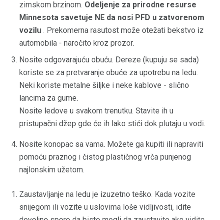
zimskom brzinom.
Odeljenje za prirodne resurse
Minnesota savetuje NE da nosi PFD u zatvorenom
vozilu
. Prekomerna rasutost može otežati bekstvo iz
automobila - naročito kroz prozor.
Nosite odgovarajuću obuću. Dereze (kupuju se sada)
koriste se za pretvaranje obuće za upotrebu na ledu.
Neki koriste metalne šiljke i neke kablove - slično
lancima za gume.
Nosite ledove u svakom trenutku. Stavite ih u
pristupačni džep gde će ih lako stići dok plutaju u vodi.
Nosite konopac sa vama. Možete ga kupiti ili napraviti
pomoću praznog i čistog plastičnog vrča punjenog
najlonskim užetom.
Zaustavljanje na ledu je izuzetno teško. Kada vozite
snijegom ili vozite u uslovima loše vidljivosti, idite
dovoljno sporo da biste mogli da zaustavite ako vidite