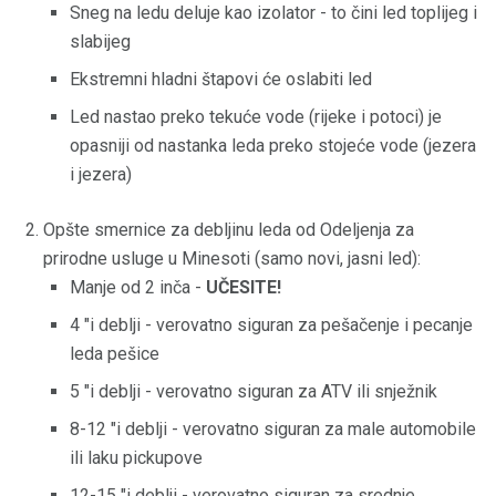
Sneg na ledu deluje kao izolator - to čini led toplijeg i
slabijeg
Ekstremni hladni štapovi će oslabiti led
Led nastao preko tekuće vode (rijeke i potoci) je
opasniji od nastanka leda preko stojeće vode (jezera
i jezera)
Opšte smernice za debljinu leda od Odeljenja za
prirodne usluge u Minesoti (samo novi, jasni led):
Manje od 2 inča -
UČESITE!
4 "i deblji - verovatno siguran za pešačenje i pecanje
leda pešice
5 "i deblji - verovatno siguran za ATV ili snježnik
8-12 "i deblji - verovatno siguran za male automobile
ili laku pickupove
12-15 "i deblji - verovatno siguran za srednje