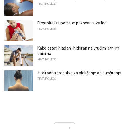
PRVA POMOĆ
Frostbite iz upotrebe pakovanja za led
PRVA POMOĆ
Kako ostati hladan i hidriran na vrućim letnjim
danima
PRVA POMOĆ
4 prirodna sredstva za olakšanje od sunčiranja
PRVA POMOĆ