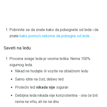
Pobrinite se da znate kako da pobegnete od leda i da
znate
kako pomoći nekome da pobegne od leda
.
Saveti na ledu
Procena snage leda je veoma teška. Nema 100%
sigurnog leda.
Nikad ne hodajte ili vozite na oblačnom ledu
Samo idite na čist, debeo led
Prolećni led
nikada nije
siguran
Debljina leda nikada nije konzistentna - ona će biti
ravna na vrhu, ali ne na dnu