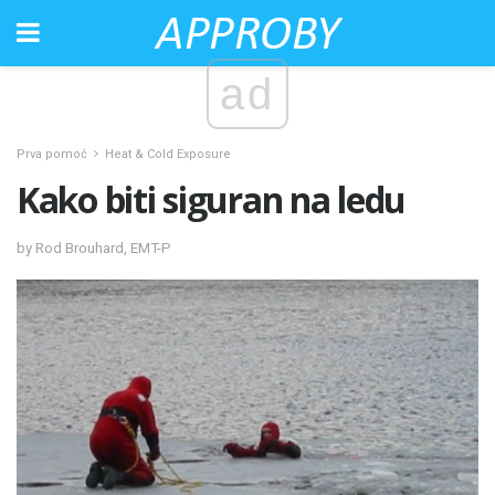
ad
Prva pomoć
Heat & Cold Exposure
Kako biti siguran na ledu
by Rod Brouhard, EMT-P