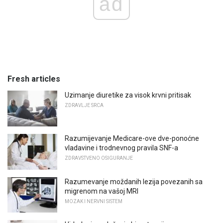
ad
Fresh articles
Uzimanje diuretike za visok krvni pritisak
ZDRAVLJE SRCA
Razumijevanje Medicare-ove dve-ponoćne
vladavine i trodnevnog pravila SNF-a
ZDRAVSTVENO OSIGURANJE
Razumevanje moždanih lezija povezanih sa
migrenom na vašoj MRI
MOZAK I NERVNI SISTEM