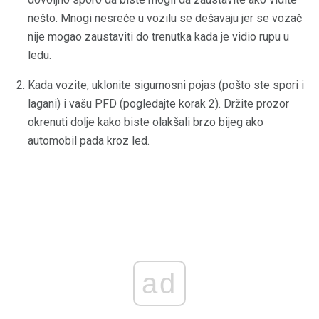
nešto. Mnogi nesreće u vozilu se dešavaju jer se vozač
nije mogao zaustaviti do trenutka kada je vidio rupu u
ledu.
Kada vozite, uklonite sigurnosni pojas (pošto ste spori i
lagani) i vašu PFD (pogledajte korak 2). Držite prozor
okrenuti dolje kako biste olakšali brzo bijeg ako
automobil pada kroz led.
ad