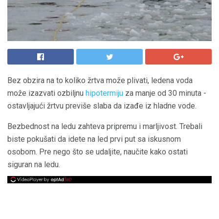
Bez obzira na to koliko žrtva može plivati, ledena voda
može izazvati ozbiljnu
hipotermiju
za manje od 30 minuta -
ostavljajući žrtvu previše slaba da izađe iz hladne vode.
Bezbednost na ledu zahteva pripremu i marljivost. Trebali
biste pokušati da idete na led prvi put sa iskusnom
osobom. Pre nego što se udaljite, naučite kako ostati
siguran na ledu.