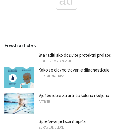
ad
Fresh articles
Šta raditi ako doživite protektni prolaps
DIGESTIVNO ZDRAVLJE
Kako se olovno trovanje dijagnostikuje
POREMEĆAJI KRVI
Vježbe ideje za artritis kolena i koljena
ARTRITIS
Sprečavanje lišća štapića
ZDRAVLJE DJECE