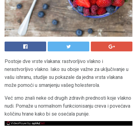
Postoje dve vrste vlakana: rastvorljivo vlakno i
nerastvorljivo vlakno. Iako su oboje važne za uključivanje u
vašu ishranu, studije su pokazale da jedna vrsta vlakana
može pomoći u smanjenju vašeg holesterola.
Već smo znali neke od drugih zdravih prednosti koje vlakno
nudi. Pomaže u normalnom funkcionisanju creva i povećava
količinu hrane kako bi se osećala punije.