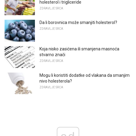
holesterol i trigliceride
ZDRAVLJE SRCA
Da li borovnica može smanjiti holesterol?
ZDRAVLJE SRCA
Koja nisko zasićena ili smanjena masnoća
stvarno znači
ZDRAVLJE SRCA
Mogu li koristiti dodatke od vlakana da smanjim
nivo holesterola?
ZDRAVLJE SRCA