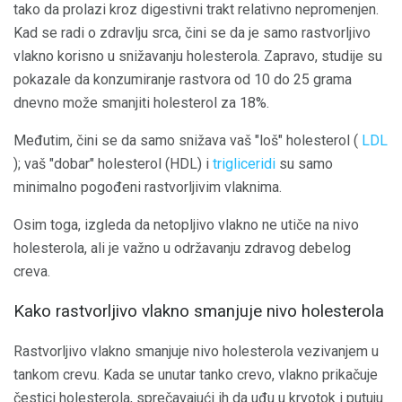
tako da prolazi kroz digestivni trakt relativno nepromenjen.
Kad se radi o zdravlju srca, čini se da je samo rastvorljivo
vlakno korisno u snižavanju holesterola. Zapravo, studije su
pokazale da konzumiranje rastvora od 10 do 25 grama
dnevno može smanjiti holesterol za 18%.
Međutim, čini se da samo snižava vaš "loš" holesterol (
LDL
); vaš "dobar" holesterol (HDL) i
trigliceridi
su samo
minimalno pogođeni rastvorljivim vlaknima.
Osim toga, izgleda da netopljivo vlakno ne utiče na nivo
holesterola, ali je važno u održavanju zdravog debelog
creva.
Kako rastvorljivo vlakno smanjuje nivo holesterola
Rastvorljivo vlakno smanjuje nivo holesterola vezivanjem u
tankom crevu. Kada se unutar tanko crevo, vlakno prikačuje
čestici holesterola, sprečavajući ih da uđu u krvotok i putuju