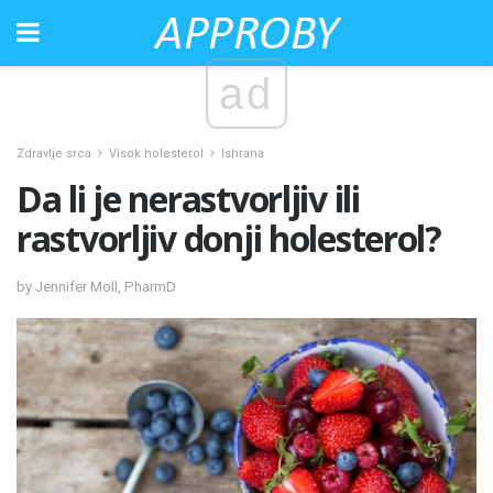
ad
Zdravlje srca
Visok holesterol
Ishrana
Da li je nerastvorljiv ili
rastvorljiv donji holesterol?
by Jennifer Moll, PharmD