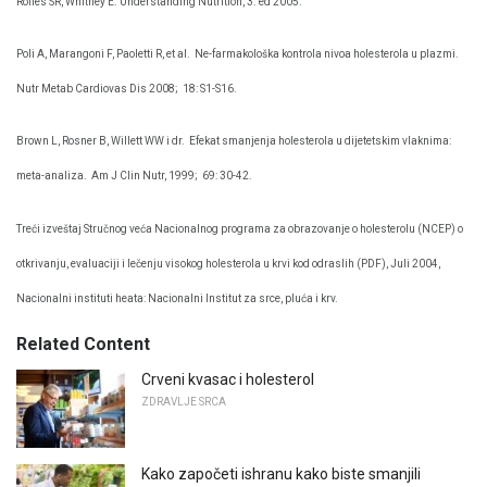
Rolfes SR, Whitney E. Understanding Nutrition, 3. ed 2005.
Poli A, Marangoni F, Paoletti R, et al.
Ne-farmakološka kontrola nivoa holesterola u plazmi.
Nutr Metab Cardiovas Dis 2008;
18: S1-S16.
Brown L, Rosner B, Willett WW i dr.
Efekat smanjenja holesterola u dijetetskim vlaknima:
meta-analiza.
Am J Clin Nutr, 1999;
69: 30-42.
Treći izveštaj Stručnog veća Nacionalnog programa za obrazovanje o holesterolu (NCEP) o
otkrivanju, evaluaciji i lečenju visokog holesterola u krvi kod odraslih (PDF), Juli 2004,
Nacionalni instituti heata: Nacionalni Institut za srce, pluća i krv.
Related Content
Crveni kvasac i holesterol
ZDRAVLJE SRCA
Kako započeti ishranu kako biste smanjili