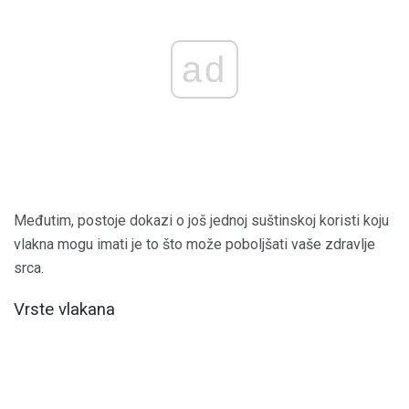
ad
Međutim, postoje dokazi o još jednoj suštinskoj koristi koju
vlakna mogu imati je to što može poboljšati vaše zdravlje
srca.
Vrste vlakana