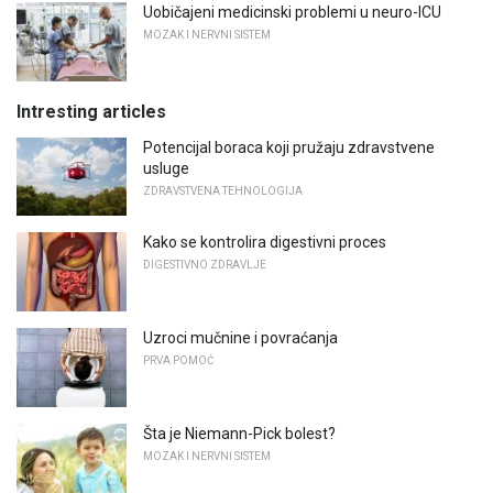
Uobičajeni medicinski problemi u neuro-ICU
MOZAK I NERVNI SISTEM
Intresting articles
Potencijal boraca koji pružaju zdravstvene
usluge
ZDRAVSTVENA TEHNOLOGIJA
Kako se kontrolira digestivni proces
DIGESTIVNO ZDRAVLJE
Uzroci mučnine i povraćanja
PRVA POMOĆ
Šta je Niemann-Pick bolest?
MOZAK I NERVNI SISTEM