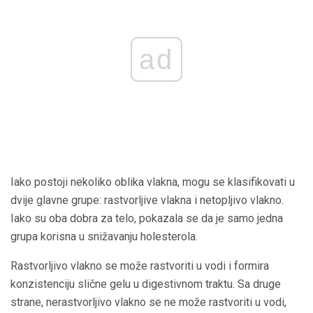
ad
Iako postoji nekoliko oblika vlakna, mogu se klasifikovati u
dvije glavne grupe: rastvorljive vlakna i netopljivo vlakno.
Iako su oba dobra za telo, pokazala se da je samo jedna
grupa korisna u snižavanju holesterola.
Rastvorljivo vlakno se može rastvoriti u vodi i formira
konzistenciju slične gelu u digestivnom traktu. Sa druge
strane, nerastvorljivo vlakno se ne može rastvoriti u vodi,