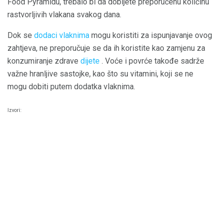
Food Pyramidu, trebalo bi da dobijete preporučenu količinu
rastvorljivih vlakana svakog dana.
Dok se
dodaci vlaknima
mogu koristiti za ispunjavanje ovog
zahtjeva, ne preporučuje se da ih koristite kao zamjenu za
konzumiranje zdrave
dijete
. Voće i povrće takođe sadrže
važne hranljive sastojke, kao što su vitamini, koji se ne
mogu dobiti putem dodatka vlaknima.
Izvori: