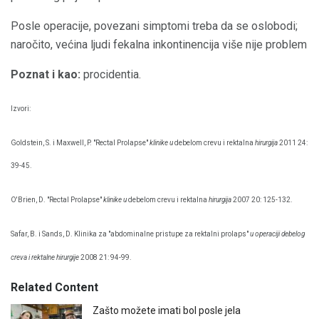
Posle operacije, povezani simptomi treba da se oslobodi;
naročito, većina ljudi fekalna inkontinencija više nije problem
Poznat i kao:
procidentia.
Izvori:
Goldstein, S. i Maxwell, P. "Rectal Prolapse"
klinike u
debelom crevu i rektalna
hirurgija
2011 24:
39-45.
O'Brien, D. "Rectal Prolapse"
klinike u
debelom crevu i rektalna
hirurgija
2007 20: 125-132.
Safar, B. i Sands, D. Klinika za "abdominalne pristupe za rektalni prolaps"
u operaciji debelog
creva i rektalne hirurgije
2008 21: 94-99.
Related Content
Zašto možete imati bol posle jela