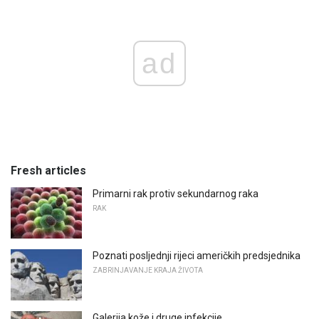
ad
Fresh articles
Primarni rak protiv sekundarnog raka
RAK
Poznati posljednji rijeci američkih predsjednika
ZABRINJAVANJE KRAJA ŽIVOTA
Galerija kože i druge infekcije