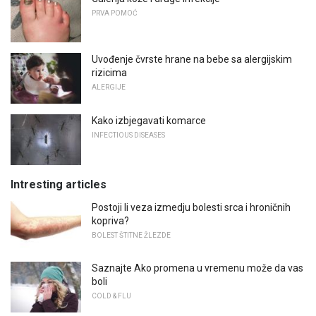
PRVA POMOĆ
Uvođenje čvrste hrane na bebe sa alergijskim
rizicima
ALERGIJE
Kako izbjegavati komarce
INFECTIOUS DISEASES
Intresting articles
Postoji li veza izmedju bolesti srca i hroničnih
kopriva?
BOLEST ŠTITNE ŽLEZDE
Saznajte Ako promena u vremenu može da vas
boli
COLD & FLU