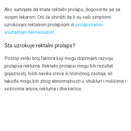
Ako sumnjate da imate rektalni prolaps, dogovorite se sa
svojim lekarom. Oni će utvrditi da li su vaši simptomi
uzrokovani rektalnim prolapsom ili
prolapsiranim
unutrašnjim hemoroidom
.
Šta uzrokuje rektalni prolaps?
Postoji veliki broj faktora koji mogu doprinijeti razvoju
prolapsa rektuma. Rektalni prolapsi mogu biti rezultat
gojaznosti, loših navika creva ili hroničnog zastoja, ali
takođe mogu biti zbog abnormalnosti u strukturi i mišićima i
vezovima anusa, rektuma i dna karlice.