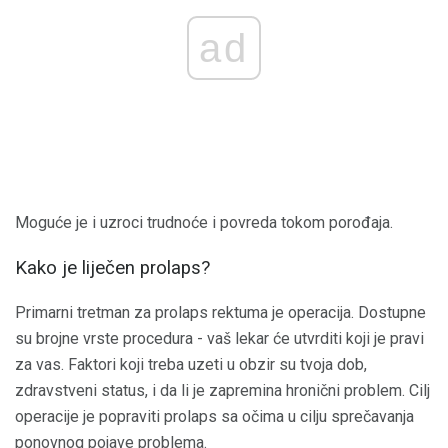
ad
Moguće je i uzroci trudnoće i povreda tokom porođaja.
Kako je liječen prolaps?
Primarni tretman za prolaps rektuma je operacija. Dostupne
su brojne vrste procedura - vaš lekar će utvrditi koji je pravi
za vas. Faktori koji treba uzeti u obzir su tvoja dob,
zdravstveni status, i da li je zapremina hronični problem. Cilj
operacije je popraviti prolaps sa očima u cilju sprečavanja
ponovnog pojave problema.