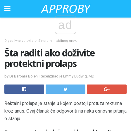
ad
Digestivno zdravlje
Sindrom iritabilnog creva
Šta raditi ako doživite
protektni prolaps
by Dr Barbara Bolen; Recenzirao je Emmy Ludwig, MD
Rektalni prolaps je stanje u kojem postoji protuza rektuma
kroz anus. Ovaj članak će odgovoriti na neka osnovna pitanja
o stanju.