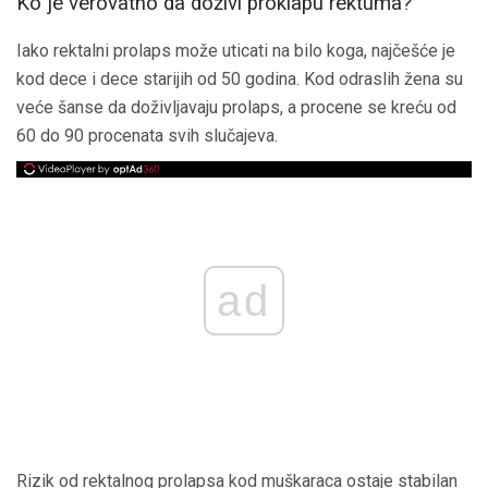
Ko je verovatno da doživi proklapu rektuma?
Iako rektalni prolaps može uticati na bilo koga, najčešće je
kod dece i dece starijih od 50 godina. Kod odraslih žena su
veće šanse da doživljavaju prolaps, a procene se kreću od
60 do 90 procenata svih slučajeva.
ad
Rizik od rektalnog prolapsa kod muškaraca ostaje stabilan