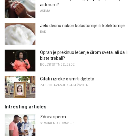
astmom?
ASTMA
Jelo desno nakon kolostomije ili kolektomije
RAK
Oprah je prekinuo lečenje širom sveta, ali da li
biste trebali?
BOLEST ŠTITNE ŽLEZDE
Citati i izreke o smrti djeteta
ZABRINJAVANJE KRAJA ŽIVOTA
Intresting articles
Zdravi sperm
SEKSUALNO ZDRAVLJE