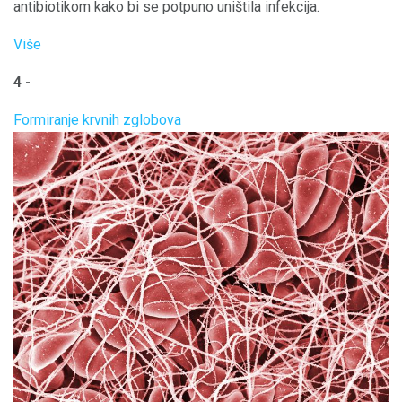
antibiotikom kako bi se potpuno uništila infekcija.
Više
4 -
Formiranje krvnih zglobova