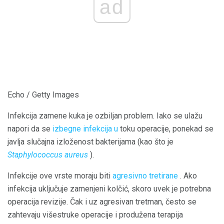
ad
Echo / Getty Images
Infekcija zamene kuka je ozbiljan problem. Iako se ulažu
napori da se
izbegne infekcija u
toku operacije, ponekad se
javlja slučajna izloženost bakterijama (kao što je
Staphylococcus aureus
).
Infekcije ove vrste moraju biti
agresivno tretirane
. Ako
infekcija uključuje zamenjeni kolčić, skoro uvek je potrebna
operacija revizije. Čak i uz agresivan tretman, često se
zahtevaju višestruke operacije i produžena terapija