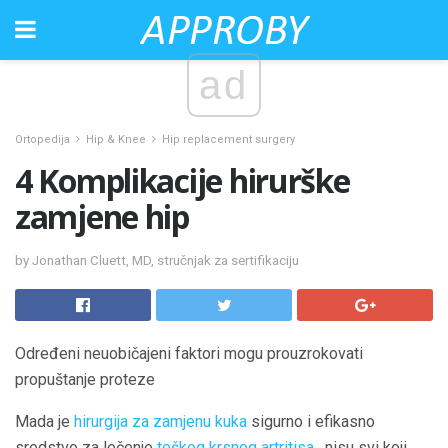
ad
Ortopedija
Hip & Knee
Hip replacement surgery
4 Komplikacije hirurške
zamjene hip
by Jonathan Cluett, MD, stručnjak za sertifikaciju
Određeni neuobičajeni faktori mogu prouzrokovati
propuštanje proteze
Mada je
hirurgija za zamjenu kuka
sigurno i efikasno
sredstvo za lečenje
teškog krsnog artritisa
, nisu svi koji