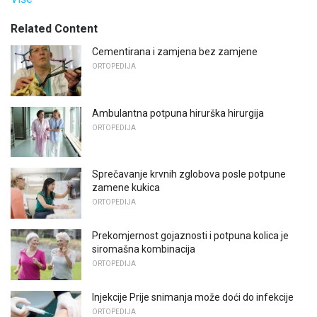
Related Content
Cementirana i zamjena bez zamjene
ORTOPEDIJA
Ambulantna potpuna hirurška hirurgija
ORTOPEDIJA
Sprečavanje krvnih zglobova posle potpune
zamene kukica
ORTOPEDIJA
Prekomjernost gojaznosti i potpuna kolica je
siromašna kombinacija
ORTOPEDIJA
Injekcije Prije snimanja može doći do infekcije
ORTOPEDIJA