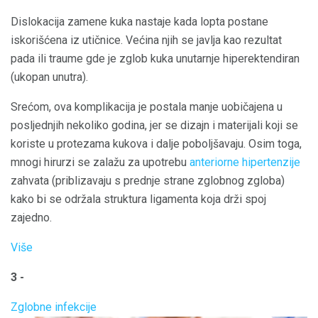
Dislokacija zamene kuka nastaje kada lopta postane
iskorišćena iz utičnice. Većina njih se javlja kao rezultat
pada ili traume gde je zglob kuka unutarnje hiperektendiran
(ukopan unutra).
Srećom, ova komplikacija je postala manje uobičajena u
posljednjih nekoliko godina, jer se dizajn i materijali koji se
koriste u protezama kukova i dalje poboljšavaju. Osim toga,
mnogi hirurzi se zalažu za upotrebu
anteriorne hipertenzije
zahvata (priblizavaju s prednje strane zglobnog zgloba)
kako bi se održala struktura ligamenta koja drži spoj
zajedno.
Više
3 -
Zglobne infekcije