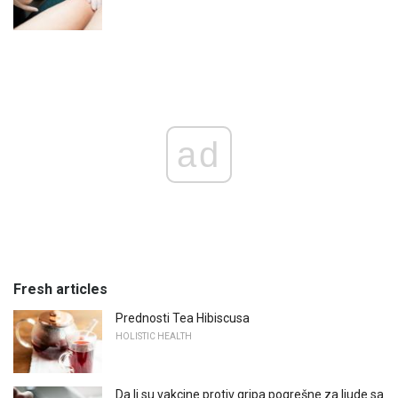
ad
Fresh articles
Prednosti Tea Hibiscusa
HOLISTIC HEALTH
Da li su vakcine protiv gripa pogrešne za ljude sa