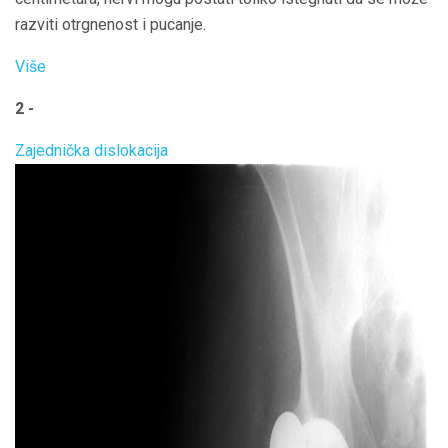
razviti otrgnenost i pucanje.
Više
2 -
Zajednička dislokacija