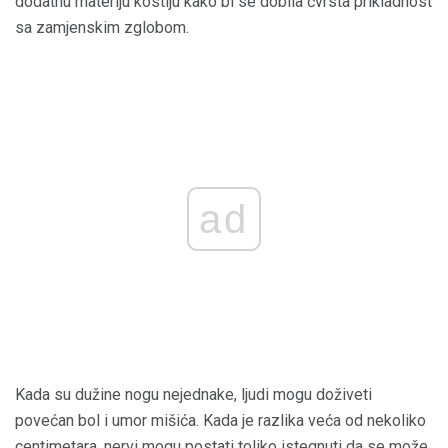
dodatnu materiju kostiju kako bi se dobila čvrsta prikladnost
sa zamjenskim zglobom.
ad
Kada su dužine nogu nejednake, ljudi mogu doživeti
povećan bol i umor mišića. Kada je razlika veća od nekoliko
centimetara, nervi mogu postati toliko istegnuti da se može