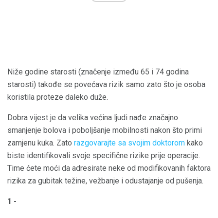
Niže godine starosti (značenje između 65 i 74 godina
starosti) takođe se povećava rizik samo zato što je osoba
koristila proteze daleko duže.
Dobra vijest je da velika većina ljudi nađe značajno
smanjenje bolova i poboljšanje mobilnosti nakon što primi
zamjenu kuka. Zato
razgovarajte sa svojim doktorom
kako
biste identifikovali svoje specifične rizike prije operacije.
Time ćete moći da adresirate neke od modifikovanih faktora
rizika za gubitak težine, vežbanje i odustajanje od pušenja.
1 -