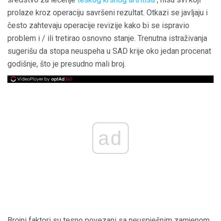
prolaze kroz operaciju savršeni rezultat. Otkazi se javljaju i
često zahtevaju operacije revizije kako bi se ispravio
problem i / ili tretirao osnovno stanje. Trenutna istraživanja
sugerišu da stopa neuspeha u SAD krije oko jedan procenat
godišnje, što je presudno mali broj.
ad
Brojni faktori su tesno povezani sa neuspješnim zamjenom