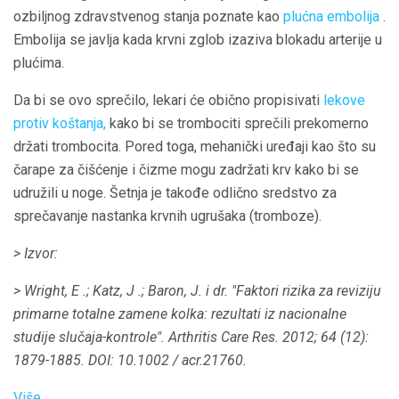
ozbiljnog zdravstvenog stanja poznate kao
plućna embolija
.
Embolija se javlja kada krvni zglob izaziva blokadu arterije u
plućima.
Da bi se ovo sprečilo, lekari će obično propisivati
lekove
protiv koštanja,
kako bi se trombociti sprečili prekomerno
držati trombocita. Pored toga, mehanički uređaji kao što su
čarape za čišćenje i čizme mogu zadržati krv kako bi se
udružili u noge. Šetnja je takođe odlično sredstvo za
sprečavanje nastanka krvnih ugrušaka (tromboze).
> Izvor:
> Wright, E .;
Katz, J .;
Baron, J. i dr.
"Faktori rizika za reviziju
primarne totalne zamene kolka: rezultati iz nacionalne
studije slučaja-kontrole".
Arthritis Care Res.
2012;
64 (12):
1879-1885.
DOI: 10.1002 / acr.21760.
Više