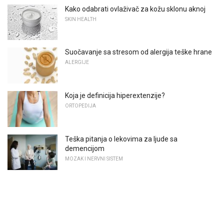
Kako odabrati ovlaživač za kožu sklonu aknoj
SKIN HEALTH
Suočavanje sa stresom od alergija teške hrane
ALERGIJE
Koja je definicija hiperextenzije?
ORTOPEDIJA
Teška pitanja o lekovima za ljude sa
demencijom
MOZAK I NERVNI SISTEM