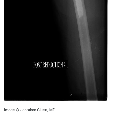
ad
Image © Jonathan Cluett, MD