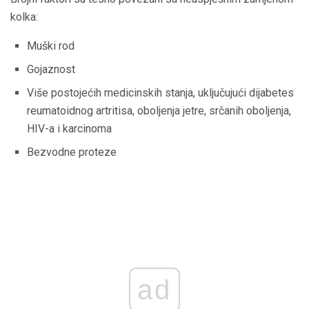
kolka:
Muški rod
Gojaznost
Više postojećih medicinskih stanja, uključujući dijabetes
reumatoidnog artritisa, oboljenja jetre, srčanih oboljenja,
HIV-a i karcinoma
Bezvodne proteze
ad