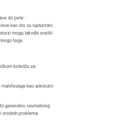
lave do pete -
ove kao što su rupturirani
 hirurzi mogu takođe uraditi
 mnogo toga.
eričkom koledžu za
e manifestuje kao ankilozni
. Ali generalno, reumatolog
 i srodnih problema.