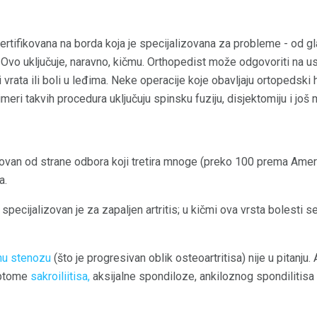
sertifikovana na borda koja je specijalizovana za probleme - od g
vo uključuje, naravno, kičmu. Orthopedist može odgovoriti na usl
ici vrata ili boli u leđima. Neke operacije koje obavljaju ortopedski
rimeri takvih procedura uključuju spinsku fuziju, disjektomiju i još
ikovan od strane odbora koji tretira mnoge (preko 100 prema Am
a.
specijalizovan je za zapaljen artritis; u kičmi ova vrsta bolesti s
nu stenozu
(što je progresivan oblik osteoartritisa) nije u pitanju
imptome
sakroiliitisa,
aksijalne spondiloze, ankiloznog spondilitisa