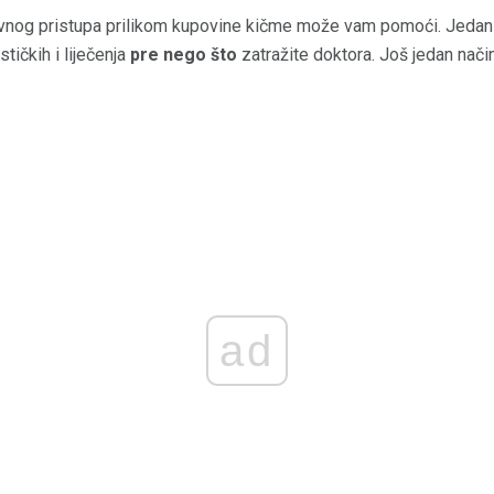
vnog pristupa prilikom kupovine kičme može vam pomoći. Jedan 
tičkih i liječenja
pre nego što
zatražite doktora. Još jedan način
ad