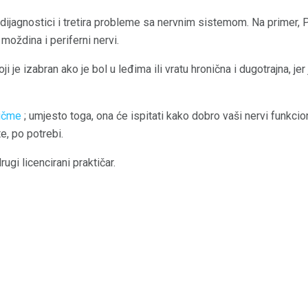
i dijagnostici i tretira probleme sa nervnim sistemom. Na primer, 
oždina i periferni nervi.
 je izabran ako je bol u leđima ili vratu hronična i dugotrajna, jer
kičme
; umjesto toga, ona će ispitati kako dobro vaši nervi funkcion
e, po potrebi.
ugi licencirani praktičar.