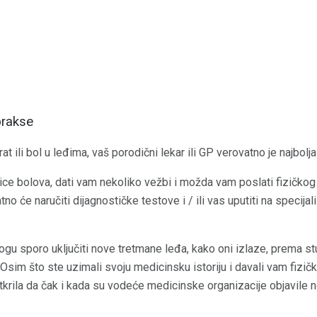
prakse
t ili bol u leđima, vaš porodični lekar ili GP verovatno je najbolj
ce bolova, dati vam nekoliko vežbi i možda vam poslati fizičkog 
no će naručiti dijagnostičke testove i / ili vas uputiti na specijal
gu sporo uključiti nove tretmane leđa, kako oni izlaze, prema stu
 Osim što ste uzimali svoju medicinsku istoriju i davali vam fizičk
otkrila da čak i kada su vodeće medicinske organizacije objavile