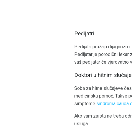
Pedijatri
Pedijatri pružaju dijagnozu 
Pedijatar je porodični lekar
vaš pedijatar će vjerovatno v
Doktori u hitnim slučaj
Soba za hitne slučajeve čest
medicinska pomoć. Takve pov
simptome
sindroma cauda 
Ako vam zaista ne treba odma
usluga.