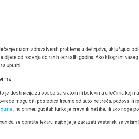
i lečenje nizom zdravstvenih problema u detinjstvu, uključujući bo
 za dijete od rođenja do ranih odraslih godina. Ako kilogram vašeg 
as uputiti.
evima
o je destinacija za osobe sa vratom ili bolovima u leđima kojima
rede mogu biti posledica traume od auto-nesreća, padova ili ran
equina
, na primer, gubitak funkcije creva ili bešike, ili ako noge 
h da se obratite lekaru, najbolje je zakazati sastanak sa vašim 