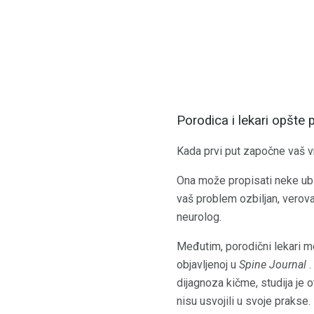
Porodica i lekari opšte 
Kada prvi put započne vaš vra
Ona može propisati neke ubi
vaš problem ozbiljan, verovat
neurolog.
Međutim, porodični lekari mo
objavljenoj u
Spine Journal
.
dijagnoza kičme, studija je 
nisu usvojili u svoje prakse.