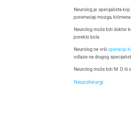
Neurolog je specijalista koj
poremećaji mozga, kičmena m
Neurolog može biti doktor koji
poreklo bola.
Neurolog ne vrši
operaciju 
odlaze na drugog specijalist
Neurolog može biti M. D ili dr
Neurohirurgi