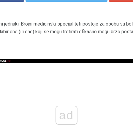
ni jednaki. Brojni medicinski specijaliteti postoje za osobu sa bo
dabir one (ili one) koji se mogu tretirati efikasno mogu brzo post
ad