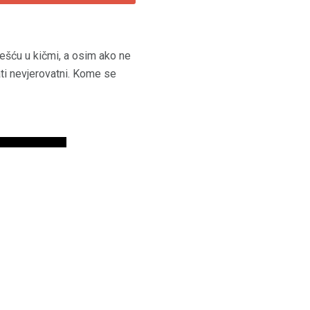
lešću u kičmi, a osim ako ne
ati nevjerovatni. Kome se