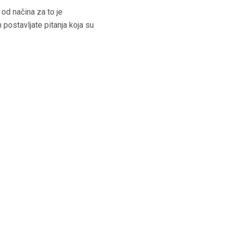
od načina za to je
 postavljate pitanja koja su