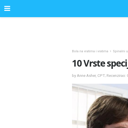
Bola na vratima i vratima
Spinalni u
10 Vrste speci
by Anne Asher, CPT; Recenzirao: