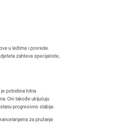
love u leđima i povrede.
djeteta zahteva specijaliste,
 je potrebna hitna
a. Oni takođe uključuju
postanu progresivno slabije.
kancelarijama za pružanje