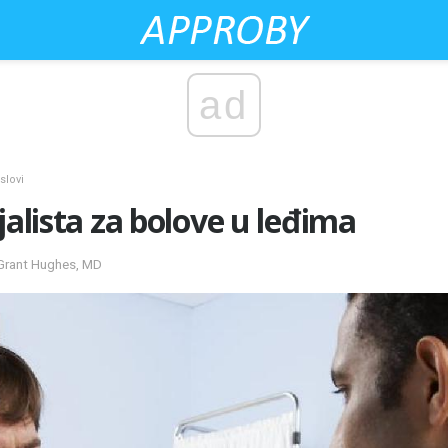
ad
slovi
jalista za bolove u leđima
 Grant Hughes, MD