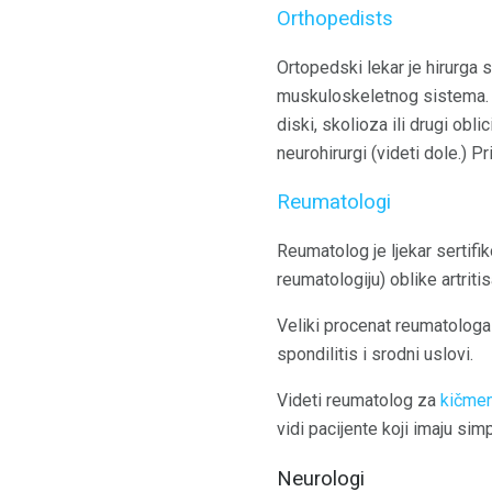
Orthopedists
Ortopedski lekar je hirurga 
muskuloskeletnog sistema. O
diski, skolioza ili drugi obl
neurohirurgi (videti dole.) P
Reumatologi
Reumatolog je ljekar sertif
reumatologiju) oblike artritis
Veliki procenat reumatologa 
spondilitis i srodni uslovi.
Videti reumatolog za
kičme
vidi pacijente koji imaju s
Neurologi