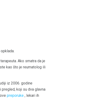
a opklada.
terapeuta. Ako smatra da je
iste kao što je reumatolog ili
diji iz 2006. godine
i pregled, koji su dva glavna
 nove
preporuke
, lekari ih