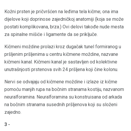
Kožni prsten je pričvršćen na leđima tela kičme; ona ima
dijelove koji doprinose zajedničkoj anatomiji (koja se može
postati komplikovana, brza.) Ovi delovi takođe nude mesta
za spinalne mišiće i ligamente da se priključe.
Kičmeni moždine prolazi kroz dugačak tunel formiranog u
pršljenim pršljenima u centru kičmene moždine, nazvane
kičmeni kanal. Kičmeni kanal je sastavljen od kolektivne
unutrašnjosti prstenova svih 24 pršljena koji čine kolonu.
Nervi se odvajaju od kičmene moždine i izlaze iz kičme
pomoću manjih rupa na bočnim stranama kostiju, nazvanom
neuralforamina. Neuralforamina su konstruisana od arkada
na bočnim stranama susednih pršljenova koji su složeni
zajedno.
3 -