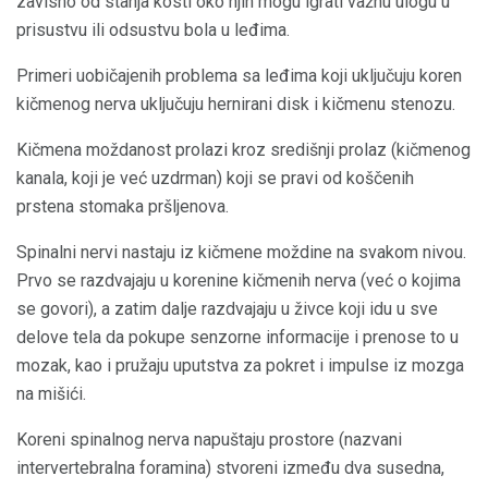
zavisno od stanja kosti oko njih mogu igrati važnu ulogu u
prisustvu ili odsustvu bola u leđima.
Primeri uobičajenih problema sa leđima koji uključuju koren
kičmenog nerva uključuju hernirani disk i kičmenu stenozu.
Kičmena moždanost prolazi kroz središnji prolaz (kičmenog
kanala, koji je već uzdrman) koji se pravi od koščenih
prstena stomaka pršljenova.
Spinalni nervi nastaju iz kičmene moždine na svakom nivou.
Prvo se razdvajaju u korenine kičmenih nerva (već o kojima
se govori), a zatim dalje razdvajaju u živce koji idu u sve
delove tela da pokupe senzorne informacije i prenose to u
mozak, kao i pružaju uputstva za pokret i impulse iz mozga
na mišići.
Koreni spinalnog nerva napuštaju prostore (nazvani
intervertebralna foramina) stvoreni između dva susedna,