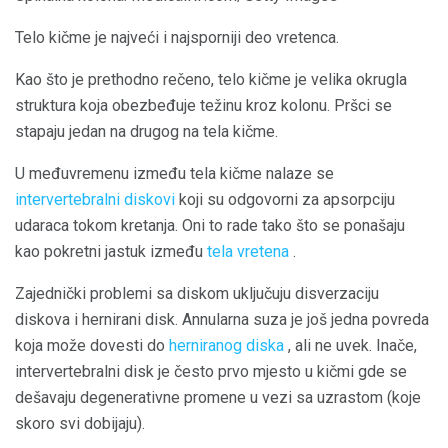
Telo kičme je najveći i najsporniji deo vretenca.
Kao što je prethodno rečeno, telo kičme je velika okrugla
struktura koja obezbeđuje težinu kroz kolonu. Pršci se
stapaju jedan na drugog na tela kičme.
U međuvremenu između tela kičme nalaze se
intervertebralni diskovi
koji su odgovorni za apsorpciju
udaraca tokom kretanja. Oni to rade tako što se ponašaju
kao pokretni jastuk između
tela vretena
.
Zajednički problemi sa diskom uključuju disverzaciju
diskova i hernirani disk. Annularna suza je još jedna povreda
koja može dovesti do
herniranog diska
, ali ne uvek. Inače,
intervertebralni disk je često prvo mjesto u kičmi gde se
dešavaju degenerativne promene u vezi sa uzrastom (koje
skoro svi dobijaju).