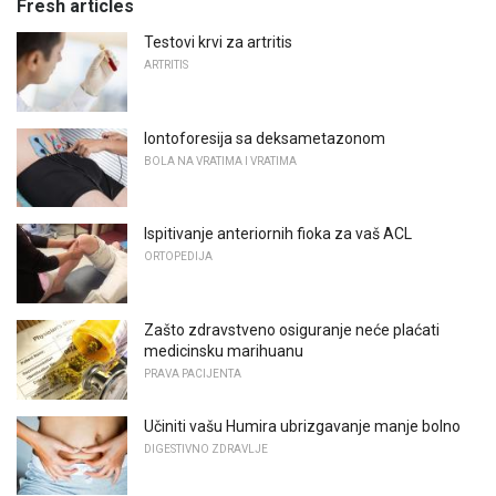
Fresh articles
Testovi krvi za artritis
ARTRITIS
Iontoforesija sa deksametazonom
BOLA NA VRATIMA I VRATIMA
Ispitivanje anteriornih fioka za vaš ACL
ORTOPEDIJA
Zašto zdravstveno osiguranje neće plaćati
medicinsku marihuanu
PRAVA PACIJENTA
Učiniti vašu Humira ubrizgavanje manje bolno
DIGESTIVNO ZDRAVLJE