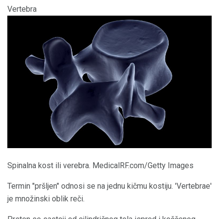
Vertebra
Spinalna kost ili verebra. MedicalRF.com/Getty Images
Termin "pršljen" odnosi se na jednu kičmu kostiju. 'Vertebrae'
je množinski oblik reči.