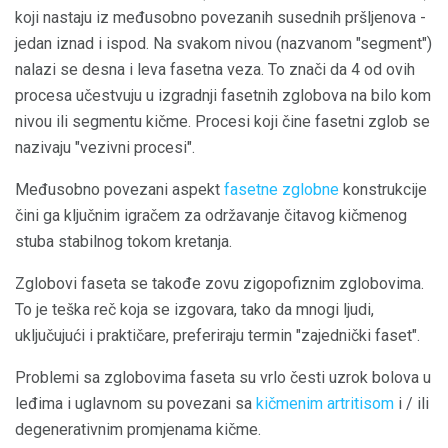
koji nastaju iz međusobno povezanih susednih pršljenova -
jedan iznad i ispod. Na svakom nivou (nazvanom "segment")
nalazi se desna i leva fasetna veza. To znači da 4 od ovih
procesa učestvuju u izgradnji fasetnih zglobova na bilo kom
nivou ili segmentu kičme. Procesi koji čine fasetni zglob se
nazivaju "vezivni procesi".
Međusobno povezani aspekt
fasetne zglobne
konstrukcije
čini ga ključnim igračem za održavanje čitavog kičmenog
stuba stabilnog tokom kretanja.
Zglobovi faseta se takođe zovu zigopofiznim zglobovima.
To je teška reč koja se izgovara, tako da mnogi ljudi,
uključujući i praktičare, preferiraju termin "zajednički faset".
Problemi sa zglobovima faseta su vrlo česti uzrok bolova u
leđima i uglavnom su povezani sa
kičmenim artritisom
i / ili
degenerativnim promjenama kičme.