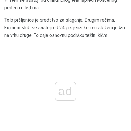
Prsten se sastoji od cilindričnog tela ispred i koščenog
prstena u leđima.
Telo pršljenice je sredstvo za slaganje; Drugim rečima,
kičmeni stub se sastoji od 24 pršljena, koji su složeni jedan
na vrhu druge. To daje osnovnu podršku težini kičmi.
ad