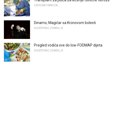
Transplant za pluća za lečenje cistične fibroze
CISTIČNA FIBROZA
Dinamo, Magičar sa Kronovom bolesti
DIGESTIVNO ZDRAVLJE
Pregled vodiča sve do low-FODMAP dijeta
DIGESTIVNO ZDRAVLJE