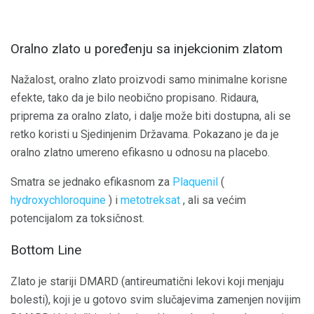
Oralno zlato u poređenju sa injekcionim zlatom
Nažalost, oralno zlato proizvodi samo minimalne korisne
efekte, tako da je bilo neobično propisano. Ridaura,
priprema za oralno zlato, i dalje može biti dostupna, ali se
retko koristi u Sjedinjenim Državama. Pokazano je da je
oralno zlatno umereno efikasno u odnosu na placebo.
Smatra se jednako efikasnom za
Plaquenil
(
hydroxychloroquine
) i
metotreksat
, ali sa većim
potencijalom za toksičnost.
Bottom Line
Zlato je stariji DMARD (antireumatični lekovi koji menjaju
bolesti), koji je u gotovo svim slučajevima zamenjen novijim