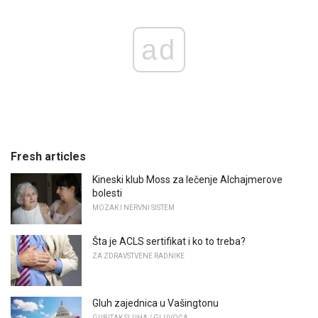
ad
Fresh articles
Kineski klub Moss za lečenje Alchajmerove
bolesti
MOZAK I NERVNI SISTEM
Šta je ACLS sertifikat i ko to treba?
ZA ZDRAVSTVENE RADNIKE
Gluh zajednica u Vašingtonu
GUBITAK SLUHA / GLUVOĆA