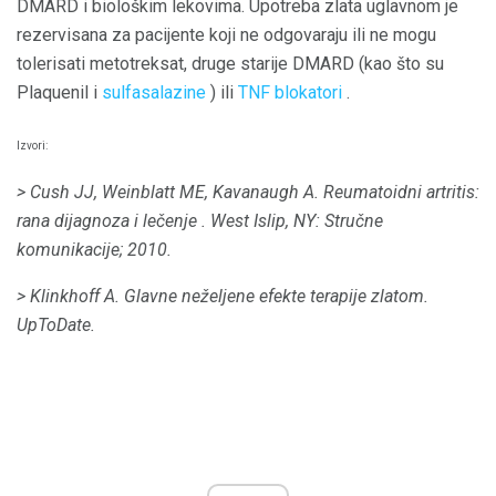
DMARD i biološkim lekovima. Upotreba zlata uglavnom je
rezervisana za pacijente koji ne odgovaraju ili ne mogu
tolerisati metotreksat, druge starije DMARD (kao što su
Plaquenil i
sulfasalazine
) ili
TNF blokatori
.
Izvori:
> Cush JJ, Weinblatt ME, Kavanaugh A.
Reumatoidni artritis:
rana dijagnoza i lečenje
.
West Islip, NY: Stručne
komunikacije;
2010.
> Klinkhoff A. Glavne neželjene efekte terapije zlatom.
UpToDate.