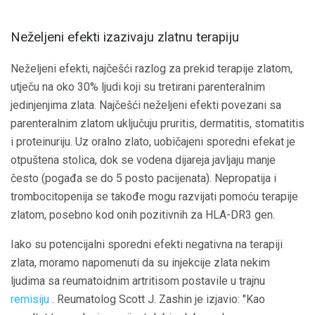
Neželjeni efekti izazivaju zlatnu terapiju
Neželjeni efekti, najčešći razlog za prekid terapije zlatom,
utječu na oko 30% ljudi koji su tretirani parenteralnim
jedinjenjima zlata. Najčešći neželjeni efekti povezani sa
parenteralnim zlatom uključuju pruritis, dermatitis, stomatitis
i proteinuriju. Uz oralno zlato, uobičajeni sporedni efekat je
otpuštena stolica, dok se vodena dijareja javljaju manje
često (pogađa se do 5 posto pacijenata). Nepropatija i
trombocitopenija se takođe mogu razvijati pomoću terapije
zlatom, posebno kod onih pozitivnih za HLA-DR3 gen.
Iako su potencijalni sporedni efekti negativna na terapiji
zlata, moramo napomenuti da su injekcije zlata nekim
ljudima sa reumatoidnim artritisom postavile u trajnu
remisiju
. Reumatolog Scott J. Zashin je izjavio: "Kao