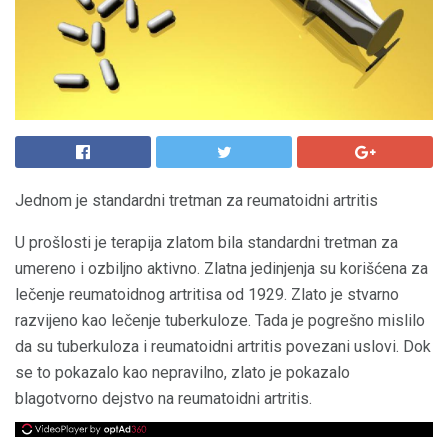
Jednom je standardni tretman za reumatoidni artritis
U prošlosti je terapija zlatom bila standardni tretman za
umereno i ozbiljno aktivno. Zlatna jedinjenja su korišćena za
lečenje reumatoidnog artritisa od 1929. Zlato je stvarno
razvijeno kao lečenje tuberkuloze. Tada je pogrešno mislilo
da su tuberkuloza i reumatoidni artritis povezani uslovi. Dok
se to pokazalo kao nepravilno, zlato je pokazalo
blagotvorno dejstvo na reumatoidni artritis.