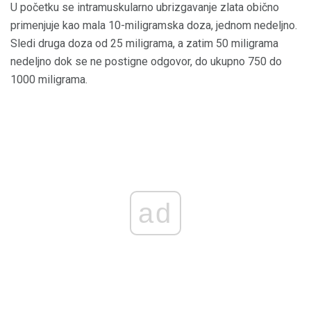
U početku se intramuskularno ubrizgavanje zlata obično
primenjuje kao mala 10-miligramska doza, jednom nedeljno.
Sledi druga doza od 25 miligrama, a zatim 50 miligrama
nedeljno dok se ne postigne odgovor, do ukupno 750 do
1000 miligrama.
ad