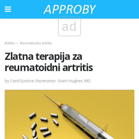
ad
Artritis
Reumatoidni artritis
Zlatna terapija za
reumatoidni artritis
by Carol Eustice; Recenzirao: Grant Hughes, MD