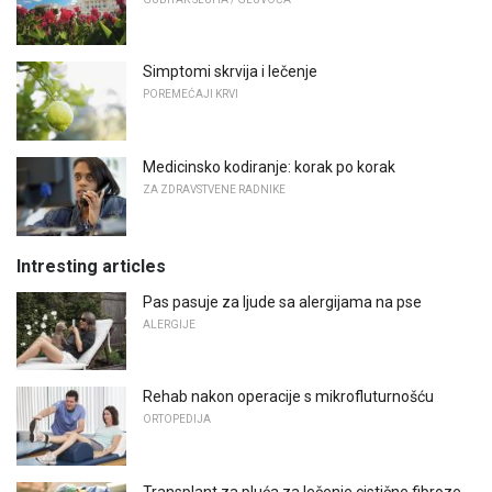
Simptomi skrvija i lečenje
POREMEĆAJI KRVI
Medicinsko kodiranje: korak po korak
ZA ZDRAVSTVENE RADNIKE
Intresting articles
Pas pasuje za ljude sa alergijama na pse
ALERGIJE
Rehab nakon operacije s mikrofluturnošću
ORTOPEDIJA