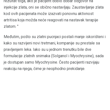
rezultat toga, ako je pacijent dobio dobar odgovor na
injekcije zlata, oni se obično nastavljaju. Zaustavljanje zlata
kod ovih pacijenata može izazvati ponovnu aktivnost
artritisa koja možda neće reagovati na nastavak terapije
zlatom. "
Međutim, pošto su zlatni pucnjaci postali manje iskorišteni i
kako su razvijeni novi tretmani, kompanije su prestale sa
pravljenjem leka. Iako su u jednom trenutku bile dve
formulacije zlatnih snimaka (Solganol i Myochrysine), sada
je dostupan samo Myochrysine. Često pacijenti razvijaju
reakciju na njega, čime je neophodno prekidanje.