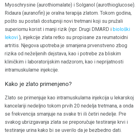
Myoschrysine (aurothiomalate) i Solganol (aurothioglucose).
Ridaura (auranofin) je oralna terapija zlatom. Tokom godina,
pošto su postali dostupniji novi tretmani koji su pružali
superiornu korist i manji rizik (npr. Drugi DMARD i
biološki
lekovi
), injekcije zlata retko su propisane za reumatoidni
artritis. Njegova upotreba je smanjena prvenstveno zbog
rizika od neželjenih dejstava, kao i potrebe za bliskim
kliničkim i laboratorijskim nadzorom, kao i neprijatnosti
intramuskularne injekcije.
Kako je zlato primenjeno?
Zlato se primenjuje kao intramuskularna injekcija u lekarskoj
kancelariji nedeljno tokom prvih 20 nedelja tretmana, a onda
se frekvencija smanjuje na svake tri ili četiri nedelje. Pre
svakog ubrizgavanja zlata se preporučuje testiranje krvi i
testiranje urina kako bi se uverilo da je bezbedno dati.