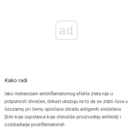
ad
Kako radi
Iako mehanizam antiinflamatornog efekta zlata nije u
potpunosti shvaćen, dokazi ukazuju na to da se zlato čuva u
lizozama, pri čemu sprečava obradu antigenih sredstava
(bilo koja supstanca koja stimuliše proizvodnju antitela) i
oslobađanje proinflamatornih