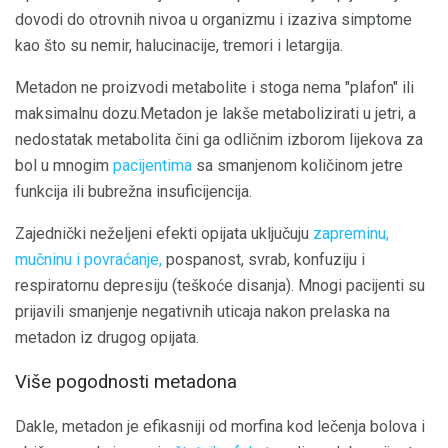
dovodi do otrovnih nivoa u organizmu i izaziva simptome
kao što su nemir, halucinacije, tremori i letargija.
Metadon ne proizvodi metabolite i stoga nema "plafon" ili
maksimalnu dozu.Metadon je lakše metabolizirati u jetri, a
nedostatak metabolita čini ga odličnim izborom lijekova za
bol u mnogim
pacijentima
sa smanjenom količinom jetre
funkcija ili bubrežna insuficijencija.
Zajednički neželjeni efekti opijata uključuju
zapreminu,
mučninu i povraćanje,
pospanost, svrab, konfuziju i
respiratornu depresiju (teškoće disanja). Mnogi pacijenti su
prijavili smanjenje negativnih uticaja nakon prelaska na
metadon iz drugog opijata.
Više pogodnosti metadona
Dakle, metadon je efikasniji od morfina kod lečenja bolova i