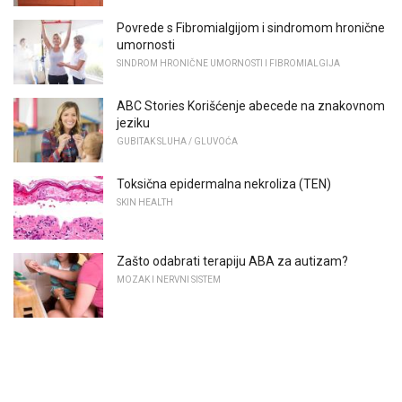
Povrede s Fibromialgijom i sindromom hronične
umornosti
SINDROM HRONIČNE UMORNOSTI I FIBROMIALGIJA
ABC Stories Korišćenje abecede na znakovnom
jeziku
GUBITAK SLUHA / GLUVOĆA
Toksična epidermalna nekroliza (TEN)
SKIN HEALTH
Zašto odabrati terapiju ABA za autizam?
MOZAK I NERVNI SISTEM