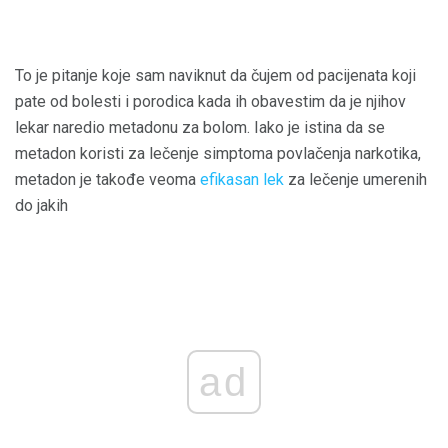
To je pitanje koje sam naviknut da čujem od pacijenata koji
pate od bolesti i porodica kada ih obavestim da je njihov
lekar naredio metadonu za bolom. Iako je istina da se
metadon koristi za lečenje simptoma povlačenja narkotika,
metadon je takođe veoma
efikasan lek
za lečenje umerenih
do jakih
ad