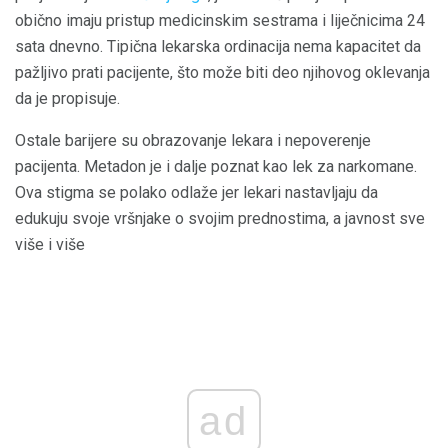
obično imaju pristup medicinskim sestrama i liječnicima 24
sata dnevno. Tipična lekarska ordinacija nema kapacitet da
pažljivo prati pacijente, što može biti deo njihovog oklevanja
da je propisuje.
Ostale barijere su obrazovanje lekara i nepoverenje
pacijenta. Metadon je i dalje poznat kao lek za narkomane.
Ova stigma se polako odlaže jer lekari nastavljaju da
edukuju svoje vršnjake o svojim prednostima, a javnost sve
više i više
ad