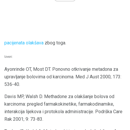
pacijenata olakšava
zbog toga.
Izvori:
Ayonrinde OT, Most DT. Ponovno otkrivanje metadona za
upravljanje bolovima od karcinoma. Med J Aust 2000; 173:
536-40.
Davis MP, Walsh D. Methadone za olakšanje bolova od
karcinoma: pregled farmakokinetike, farmakodinamike,
interakcija lijekova i protokola administracije. Podrška Care
Rak 2001; 9: 73-83.