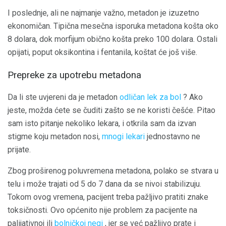
I poslednje, ali ne najmanje važno, metadon je izuzetno
ekonomičan. Tipična mesečna isporuka metadona košta oko
8 dolara, dok morfijum obično košta preko 100 dolara. Ostali
opijati, poput oksikontina i fentanila, koštat će još više.
Prepreke za upotrebu metadona
Da li ste uvjereni da je metadon
odličan lek za bol
? Ako
jeste, možda ćete se čuditi zašto se ne koristi češće. Pitao
sam isto pitanje nekoliko lekara, i otkrila sam da izvan
stigme koju metadon nosi,
mnogi lekari
jednostavno ne
prijate.
Zbog proširenog poluvremena metadona, polako se stvara u
telu i može trajati od 5 do 7 dana da se nivoi stabilizuju.
Tokom ovog vremena, pacijent treba pažljivo pratiti znake
toksičnosti. Ovo općenito nije problem za pacijente na
palijativnoj ili
bolničkoj negi
, jer se već pažljivo prate i