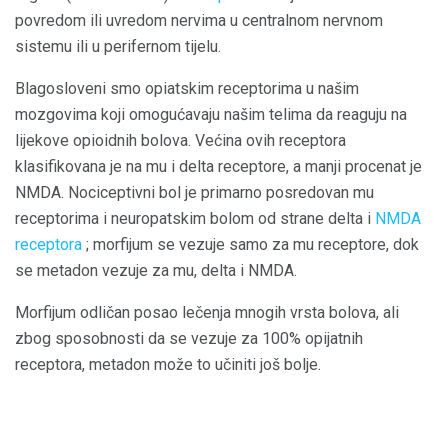
povredom ili uvredom nervima u centralnom nervnom
sistemu ili u perifernom tijelu.
Blagosloveni smo opiatskim receptorima u našim
mozgovima koji omogućavaju našim telima da reaguju na
lijekove opioidnih bolova. Većina ovih receptora
klasifikovana je na mu i delta receptore, a manji procenat je
NMDA. Nociceptivni bol je primarno posredovan mu
receptorima i neuropatskim bolom od strane delta i
NMDA
receptora
; morfijum se vezuje samo za mu receptore, dok
se metadon vezuje za mu, delta i NMDA.
Morfijum odličan posao lečenja mnogih vrsta bolova, ali
zbog sposobnosti da se vezuje za 100% opijatnih
receptora, metadon može to učiniti još bolje.