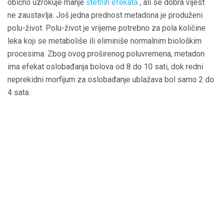
obično uzrokuje manje
štetnih efekata
, ali se dobra vijest
ne zaustavlja. Još jedna prednost metadona je produženi
polu-život. Polu-život je vrijeme potrebno za pola količine
leka koji se metaboliše ili eliminiše normalnim biološkim
procesima. Zbog ovog proširenog poluvremena, metadon
ima efekat oslobađanja bolova od 8 do 10 sati, dok redni
neprekidni morfijum za oslobađanje ublažava bol samo 2 do
4 sata.