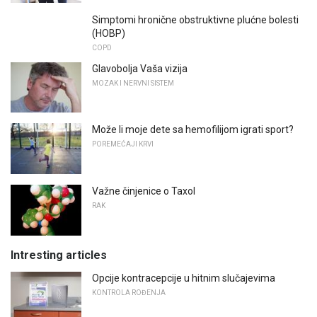
Simptomi hronične obstruktivne plućne bolesti
(HOBP)
COPD
Glavobolja Vaša vizija
MOZAK I NERVNI SISTEM
Može li moje dete sa hemofilijom igrati sport?
POREMEĆAJI KRVI
Važne činjenice o Taxol
RAK
Intresting articles
Opcije kontracepcije u hitnim slučajevima
KONTROLA ROĐENJA