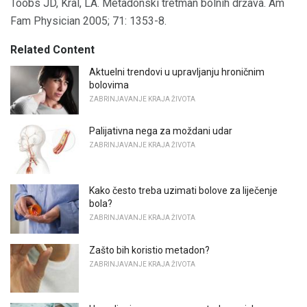
Toobs JD, Kral, LA. Metadonski tretman bolnih država. Am
Fam Physician 2005; 71: 1353-8.
Related Content
Aktuelni trendovi u upravljanju hroničnim
bolovima
ZABRINJAVANJE KRAJA ŽIVOTA
Palijativna nega za moždani udar
ZABRINJAVANJE KRAJA ŽIVOTA
Kako često treba uzimati bolove za liječenje
bola?
ZABRINJAVANJE KRAJA ŽIVOTA
Zašto bih koristio metadon?
ZABRINJAVANJE KRAJA ŽIVOTA