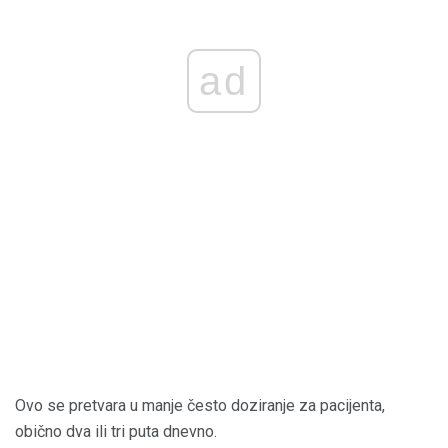
ad
Ovo se pretvara u manje često doziranje za pacijenta,
obično dva ili tri puta dnevno.