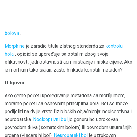
bolova
.
Morphine
je zaradio titulu zlatnog standarda za
kontrolu
bola
, opioid se upoređuje sa ostalim zbog svoje
efikasnosti, jednostavnosti administracije i niske cijene. Ako
je morfijum tako sjajan, zašto bi ikada koristili metadon?
Odgovor:
Ako ćemo početi upoređivanje metadona sa morfijumom,
moramo početi sa osnovnim principima bola. Bol se može
podijeliti na dvije vrste fizioloških objašnjenja: nociceptivna i
neuropatska.
Nociceptivni bol
je generalno uzrokovan
povredom tkiva (somatskim bolom) ili povredom unutrašnjih
organa (visceralni bol).
Neuropatski bol
je uzrokovan