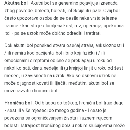
Akutna bol
: Akutni bol se generalno pojavljuje iznenada
zbog povrede, bolesti, bolesti, infekcije ili upale. Ovaj bol
često upozorava osobu da se desila neka vrsta telesne
traume - kao što je slomljena kost, rez, operacija, opekotina
itd. - pa se uzrok može obično odrediti i tretirati.
Dok akutni bol ponekad stvara osećaj straha, anksioznosti i
/ ili nemira kod pacijenta, bol i bilo koji fizički i / ili
emocionalni simptomi obično se preklapaju u roku od
nekoliko sati, dana, nedelja ili (u krajnjoj liniji) u roku od šest
meseci, u zavisnosti na uzrok. Ako se osnovni uzrok ne
može dijagnostikovati ili liječiti, međutim, akutni bol se
može razviti u hronični bol.
Hronična bol
: Od blagog do teškog, hronični bol traje dugo
- šest ili više mjeseci do mnogo godina - i često je
povezana sa ograničavanjem života ili uznemirujućom
bolesti. Istrajnost hroničnog bola u nekim slučajevima može