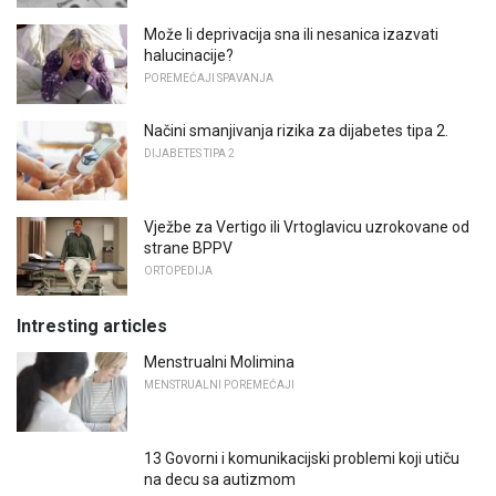
Može li deprivacija sna ili nesanica izazvati
halucinacije?
POREMEĆAJI SPAVANJA
Načini smanjivanja rizika za dijabetes tipa 2.
DIJABETES TIPA 2
Vježbe za Vertigo ili Vrtoglavicu uzrokovane od
strane BPPV
ORTOPEDIJA
Intresting articles
Menstrualni Molimina
MENSTRUALNI POREMEĆAJI
13 Govorni i komunikacijski problemi koji utiču
na decu sa autizmom