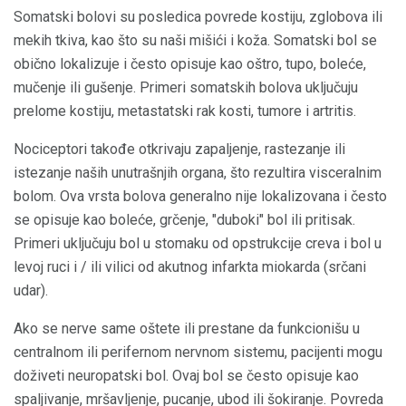
Somatski bolovi su posledica povrede kostiju, zglobova ili
mekih tkiva, kao što su naši mišići i koža. Somatski bol se
obično lokalizuje i često opisuje kao oštro, tupo, boleće,
mučenje ili gušenje. Primeri somatskih bolova uključuju
prelome kostiju, metastatski rak kosti, tumore i artritis.
Nociceptori takođe otkrivaju zapaljenje, rastezanje ili
istezanje naših unutrašnjih organa, što rezultira visceralnim
bolom. Ova vrsta bolova generalno nije lokalizovana i često
se opisuje kao boleće, grčenje, "duboki" bol ili pritisak.
Primeri uključuju bol u stomaku od opstrukcije creva i bol u
levoj ruci i / ili vilici od akutnog infarkta miokarda (srčani
udar).
Ako se nerve same oštete ili prestane da funkcionišu u
centralnom ili perifernom nervnom sistemu, pacijenti mogu
doživeti neuropatski bol. Ovaj bol se često opisuje kao
spaljivanje, mršavljenje, pucanje, ubod ili šokiranje. Povreda