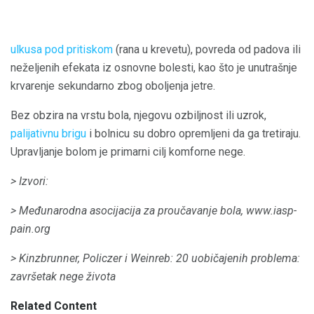
ulkusa pod pritiskom
(rana u krevetu), povreda od padova ili
neželjenih efekata iz osnovne bolesti, kao što je unutrašnje
krvarenje sekundarno zbog oboljenja jetre.
Bez obzira na vrstu bola, njegovu ozbiljnost ili uzrok,
palijativnu brigu
i bolnicu su dobro opremljeni da ga tretiraju.
Upravljanje bolom je primarni cilj komforne nege.
> Izvori:
> Međunarodna asocijacija za proučavanje bola,
www.iasp-
pain.org
> Kinzbrunner, Policzer i Weinreb:
20 uobičajenih problema:
završetak nege
života
Related Content