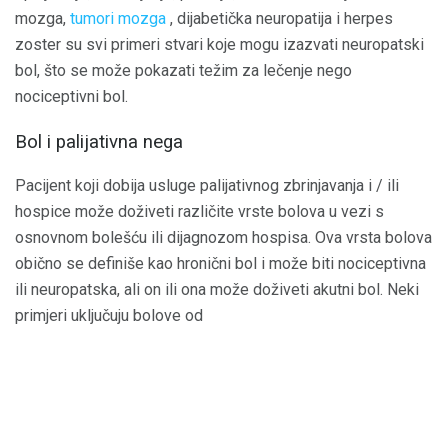
mozga,
tumori mozga
, dijabetička neuropatija i herpes
zoster su svi primeri stvari koje mogu izazvati neuropatski
bol, što se može pokazati težim za lečenje nego
nociceptivni bol.
Bol i palijativna nega
Pacijent koji dobija usluge palijativnog zbrinjavanja i / ili
hospice može doživeti različite vrste bolova u vezi s
osnovnom bolešću ili dijagnozom hospisa. Ova vrsta bolova
obično se definiše kao hronični bol i može biti nociceptivna
ili neuropatska, ali on ili ona može doživeti akutni bol. Neki
primjeri uključuju bolove od