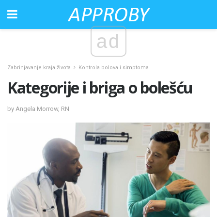
ad
Zabrinjavanje kraja života
Kontrola bolova i simptoma
Kategorije i briga o bolešću
by Angela Morrow, RN