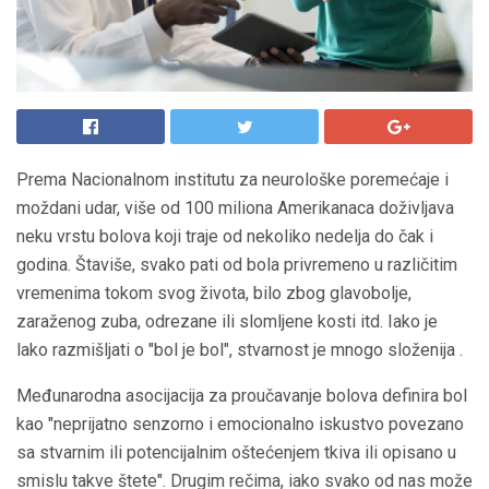
Prema Nacionalnom institutu za neurološke poremećaje i
moždani udar, više od 100 miliona Amerikanaca doživljava
neku vrstu bolova koji traje od nekoliko nedelja do čak i
godina. Štaviše, svako pati od bola privremeno u različitim
vremenima tokom svog života, bilo zbog glavobolje,
zaraženog zuba, odrezane ili slomljene kosti itd. Iako je
lako razmišljati o "bol je bol", stvarnost je mnogo složenija .
Međunarodna asocijacija za proučavanje bolova definira bol
kao "neprijatno senzorno i emocionalno iskustvo povezano
sa stvarnim ili potencijalnim oštećenjem tkiva ili opisano u
smislu takve štete". Drugim rečima, iako svako od nas može