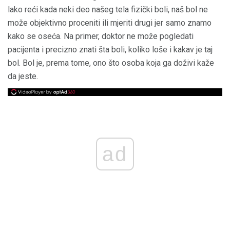
lako reći kada neki deo našeg tela fizički boli, naš bol ne
može objektivno proceniti ili mjeriti drugi jer samo znamo
kako se oseća. Na primer, doktor ne može pogledati
pacijenta i precizno znati šta boli, koliko loše i kakav je taj
bol. Bol je, prema tome, ono što osoba koja ga doživi kaže
da jeste.
ad