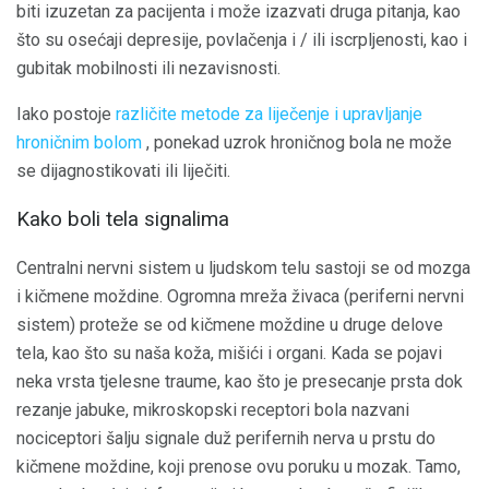
biti izuzetan za pacijenta i može izazvati druga pitanja, kao
što su osećaji depresije, povlačenja i / ili iscrpljenosti, kao i
gubitak mobilnosti ili nezavisnosti.
Iako postoje
različite metode za liječenje i upravljanje
hroničnim bolom
, ponekad uzrok hroničnog bola ne može
se dijagnostikovati ili liječiti.
Kako boli tela signalima
Centralni nervni sistem u ljudskom telu sastoji se od mozga
i kičmene moždine. Ogromna mreža živaca (periferni nervni
sistem) proteže se od kičmene moždine u druge delove
tela, kao što su naša koža, mišići i organi. Kada se pojavi
neka vrsta tjelesne traume, kao što je presecanje prsta dok
rezanje jabuke, mikroskopski receptori bola nazvani
nociceptori šalju signale duž perifernih nerva u prstu do
kičmene moždine, koji prenose ovu poruku u mozak. Tamo,