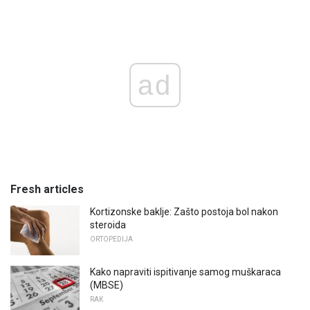
ad
Fresh articles
Kortizonske baklje: Zašto postoja bol nakon
steroida
ORTOPEDIJA
Kako napraviti ispitivanje samog muškaraca
(MBSE)
RAK