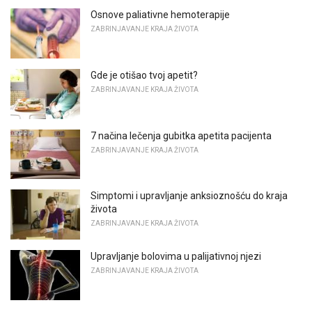
Osnove paliativne hemoterapije
ZABRINJAVANJE KRAJA ŽIVOTA
Gde je otišao tvoj apetit?
ZABRINJAVANJE KRAJA ŽIVOTA
7 načina lečenja gubitka apetita pacijenta
ZABRINJAVANJE KRAJA ŽIVOTA
Simptomi i upravljanje anksioznošću do kraja
života
ZABRINJAVANJE KRAJA ŽIVOTA
Upravljanje bolovima u palijativnoj njezi
ZABRINJAVANJE KRAJA ŽIVOTA