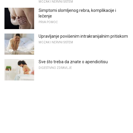
MOZAK I NERVNI SISTEM
Simptomi slomljenog rebra, komplikacije i
lečenje
PRVA POMOĆ
Upravljanje povišenim intrakranijalnim pritiskom
MOZAK I NERVNI SISTEM
Sve što treba da znate o apendicitisu
DIGESTIVNO ZDRAVLJE