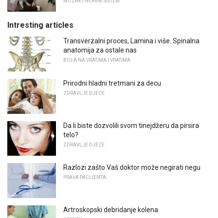
MOZAK I NERVNI SISTEM
Intresting articles
Transverzalni proces, Lamina i više. Spinalna
anatomija za ostale nas
BOLA NA VRATIMA I VRATIMA
Prirodni hladni tretmani za decu
ZDRAVLJE DJECE
Da li biste dozvolili svom tinejdžeru da pirsira
telo?
ZDRAVLJE DJECE
Razlozi zašto Vaš doktor može negirati negu
PRAVA PACIJENTA
Artroskopski debridanje kolena