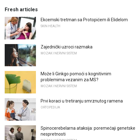
Fresh articles
Ekcemski tretman sa Protopićem ili Elidelom
SKIN HEALTH
Zajednički uzroci razmaka
MOZAK I NERVNI SISTEM
Može li Ginkgo pomoći s kognitivnim
problemima vezanim za MS?
MOZAK I NERVNI SISTEM
Prvi koraci u tretiranju smrznutog ramena
ORTOPEDIJA
Spinocerebelarna ataksija: poremećaji genetske
nespretnosti