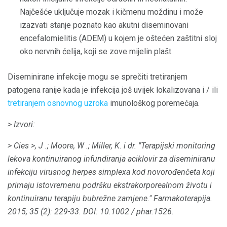
Najčešće uključuje mozak i kičmenu moždinu i može
izazvati stanje poznato kao akutni diseminovani
encefalomielitis (ADEM) u kojem je oštećen zaštitni sloj
oko nervnih ćelija, koji se zove mijelin plašt.
Diseminirane infekcije mogu se sprečiti tretiranjem
patogena ranije kada je infekcija još uvijek lokalizovana i / ili
tretiranjem osnovnog uzroka
imunološkog poremećaja.
> Izvori:
> Cies
>, J .;
Moore, W .;
Miller, K. i dr.
"Terapijski monitoring
lekova kontinuiranog infundiranja aciklovir za diseminiranu
infekciju virusnog herpes simplexa kod novorođenčeta koji
primaju istovremenu podršku ekstrakorporealnom životu i
kontinuiranu terapiju bubrežne zamjene."
Farmakoterapija.
2015;
35 (2): 229-33.
DOI: 10.1002 / phar.1526.