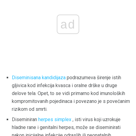
ad
Diseminisana kandidijaza
podrazumeva širenje istih
gljivica kod infekcija kvasca i oralne drške u druge
delove tela. Opet, to se vidi primarno kod imunoloških
kompromitovanih pojedinaca i povezano je s povećanim
rizikom od smrti.
Diseminiran
herpes simplex
, isti virus koji uzrokuje
hladne rane i genitalni herpes, može se diseminirati
nakon inicijalne infekcije odraslih ili neonatalnih.