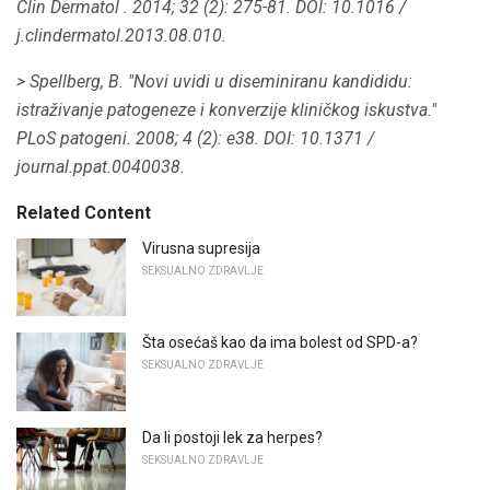
Clin Dermatol
.
2014;
32 (2): 275-81.
DOI: 10.1016 /
j.clindermatol.2013.08.010.
> Spellberg, B. "Novi uvidi u diseminiranu kandididu:
istraživanje patogeneze i konverzije kliničkog iskustva."
PLoS patogeni.
2008;
4 (2): e38.
DOI: 10.1371 /
journal.ppat.0040038.
Related Content
Virusna supresija
SEKSUALNO ZDRAVLJE
Šta osećaš kao da ima bolest od SPD-a?
SEKSUALNO ZDRAVLJE
Da li postoji lek za herpes?
SEKSUALNO ZDRAVLJE