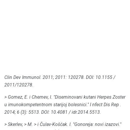
Clin Dev Immunol.
2011;
2011: 120278.
DOI: 10.1155 /
2011/120278.
> Gomez, E. i Chernev, I. "Diseminovani kutani Herpes Zoster
u imunokompetentnom starijoj bolesnici."
I
nfect Dis Rep
.
2014;
6 (3): 5513.
DOI: 10.4081 / idr.2014.5513.
> Skerlev,
> M.
> i Čulav-Košćak.
I. "Gonoreja: novi izazovi."