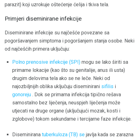
parazit) koji uzrokuje oštećenje ćelija i tkiva tela.
Primjeri diseminirane infekcije
Diseminirane infekcije su najčešće povezane sa
pogoršavanjem simptoma i pogoršanjem stanja osobe. Neki
od najčešćih primera uključuju:
Polno prenosive infekcije (SPI)
mogu se lako širiti sa
primarne lokacije (kao što su genitalije, anus ili usta)
drugim delovima tela ako se ne leče. Neki od
najozbiljnijih oblika uključuju diseminirani
sifilis
i
gonoreju
. Dok se primarna infekcija tipično rešava
samostalno bez liječenja, neuspjeh liječenja može
utjecati na druge organe (uključujući mozak, kosti i
zglobove) tokom sekundarne i tercijarne faze infekcije.
Diseminirana
tuberkuloza (TB) se
javlja kada se zarazna