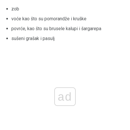
zob
voće kao što su pomorandže i kruške
povrće, kao što su brusele kalupi i šargarepa
sušeni grašak i pasulj
ad