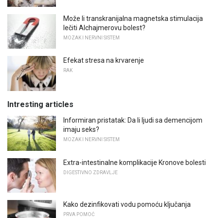
Može li transkranijalna magnetska stimulacija
lečiti Alchajmerovu bolest?
MOZAK I NERVNI SISTEM
Efekat stresa na krvarenje
RAK
Intresting articles
Informiran pristatak: Da li ljudi sa demencijom
imaju seks?
MOZAK I NERVNI SISTEM
Extra-intestinalne komplikacije Kronove bolesti
DIGESTIVNO ZDRAVLJE
Kako dezinfikovati vodu pomoću ključanja
PRVA POMOĆ