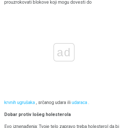
prouzrokovati blokove koji mogu dovesti do
ad
krvnih ugrušaka
, srčanog udara ili
udaraca
.
Dobar protiv lošeg holesterola
Evo iznenađenja: Tvoje telo zapravo treba holesterol da bi