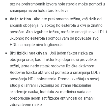
tezine prehrambenih izvora holesterola može pomoći u
smanjenju nivoa holesterola u krvi.
Vaša težina
. Ako ste prekomerna težina, vaš rizik od
srčanih oboljenja i visokog holesterola u krvi je znatno
povećan. Ako izgubite težinu, možete smanjiti nivo LDL i
ukupnog holesterola i pomoći vam da povećate svoj
HDL i smanjite nivo triglicerida.
Biti fizički neaktivan
. Još jedan faktor rizika za
oboljenja srca, kao i faktor koji doprinosi prevelikoj
težini, jeste nedostatak redovne fizičke aktivnosti.
Redovna fizička aktivnost pomaže u smanjenju LDL i
povećanju HDL holesterola. Prema izveštaju o novoj
studiji o ishrani i vežbanju od strane Nacionalne
akademije nauka, Institutu za medicinu sada se
preporučuje jedan sat fizičke aktivnosti da smanji
zdravstvene rizike.