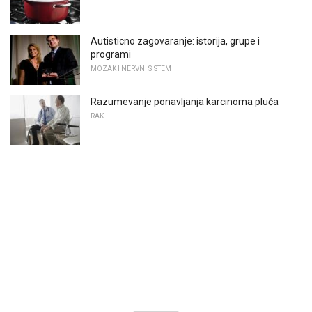
Autisticno zagovaranje: istorija, grupe i
programi
MOZAK I NERVNI SISTEM
Razumevanje ponavljanja karcinoma pluća
RAK