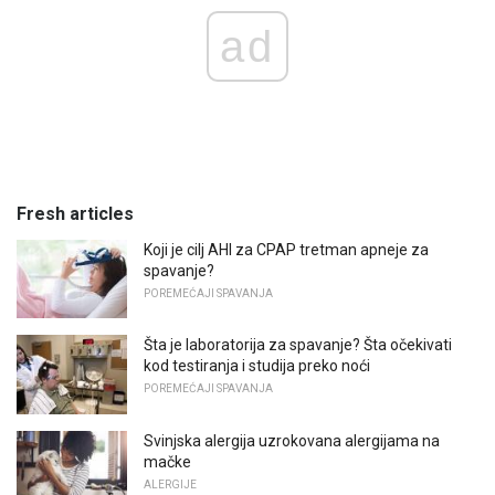
ad
Fresh articles
Koji je cilj AHI za CPAP tretman apneje za
spavanje?
POREMEĆAJI SPAVANJA
Šta je laboratorija za spavanje? Šta očekivati ​​
kod testiranja i studija preko noći
POREMEĆAJI SPAVANJA
Svinjska alergija uzrokovana alergijama na
mačke
ALERGIJE