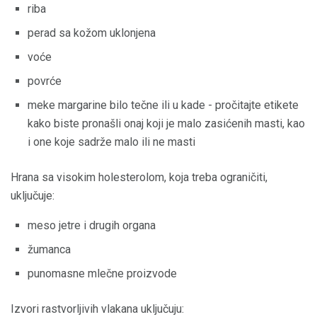
riba
perad sa kožom uklonjena
voće
povrće
meke margarine bilo tečne ili u kade - pročitajte etikete
kako biste pronašli onaj koji je malo zasićenih masti, kao
i one koje sadrže malo ili ne masti
Hrana sa visokim holesterolom, koja treba ograničiti,
uključuje:
meso jetre i drugih organa
žumanca
punomasne mlečne proizvode
Izvori rastvorljivih vlakana uključuju: