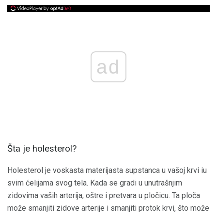
ad
Šta je holesterol?
Holesterol je voskasta materijasta supstanca u vašoj krvi iu
svim ćelijama svog tela. Kada se gradi u unutrašnjim
zidovima vaših arterija, oštre i pretvara u pločicu. Ta ploča
može smanjiti zidove arterije i smanjiti protok krvi, što može