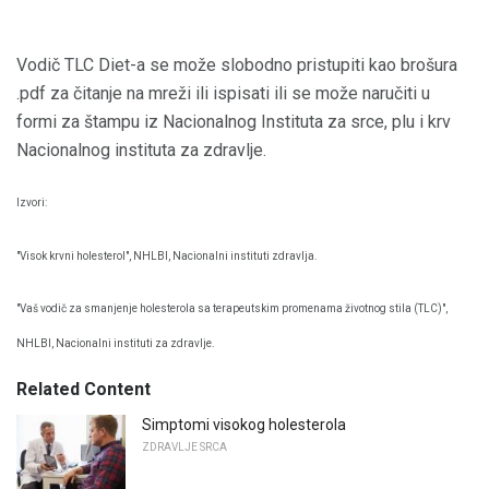
Vodič TLC Diet-a se može slobodno pristupiti kao brošura
.pdf za čitanje na mreži ili ispisati ili se može naručiti u
formi za štampu iz Nacionalnog Instituta za srce, plu i krv
Nacionalnog instituta za zdravlje.
Izvori:
"Visok krvni holesterol", NHLBI, Nacionalni instituti zdravlja.
"Vaš vodič za smanjenje holesterola sa terapeutskim promenama životnog stila (TLC)",
NHLBI, Nacionalni instituti za zdravlje.
Related Content
Simptomi visokog holesterola
ZDRAVLJE SRCA