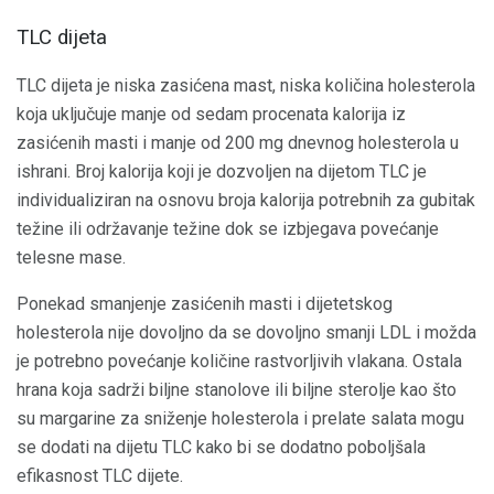
TLC dijeta
TLC dijeta je niska zasićena mast, niska količina holesterola
koja uključuje manje od sedam procenata kalorija iz
zasićenih masti i manje od 200 mg dnevnog holesterola u
ishrani. Broj kalorija koji je dozvoljen na dijetom TLC je
individualiziran na osnovu broja kalorija potrebnih za gubitak
težine ili održavanje težine dok se izbjegava povećanje
telesne mase.
Ponekad smanjenje zasićenih masti i dijetetskog
holesterola nije dovoljno da se dovoljno smanji LDL i možda
je potrebno povećanje količine rastvorljivih vlakana. Ostala
hrana koja sadrži biljne stanolove ili biljne sterolje kao što
su margarine za sniženje holesterola i prelate salata mogu
se dodati na dijetu TLC kako bi se dodatno poboljšala
efikasnost TLC dijete.