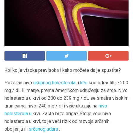
Koliko je visoka previsoka i kako možete da je spustite?
Poželjan nivo
ukupnog holesterola
u
krvi
kod odraslih je 200
mg / dL ili manje, prema Američkom udruženju za srce. Nivo
holesterola u krvi od 200 do 239 mg / dL se smatra visokim
granicama; nivoi 240 mg / dl i više ukazuju na
nivo
holesterola u
krvi. Zašto bi te briga? Što je veći nivo
holesterola u krvi, to je veći rizik od razvoja srčanih
oboljenja ili
srčanog udara
.