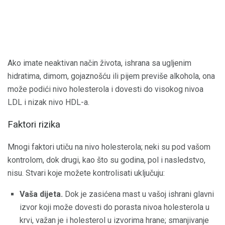
Ako imate neaktivan način života, ishrana sa ugljenim
hidratima, dimom, gojaznošću ili pijem previše alkohola, ona
može podići nivo holesterola i dovesti do visokog nivoa
LDL i nizak nivo HDL-a.
Faktori rizika
Mnogi faktori utiču na nivo holesterola; neki su pod vašom
kontrolom, dok drugi, kao što su godina, pol i nasledstvo,
nisu. Stvari koje možete kontrolisati uključuju:
Vaša dijeta.
Dok je zasićena mast u vašoj ishrani glavni
izvor koji može dovesti do porasta nivoa holesterola u
krvi, važan je i holesterol u izvorima hrane; smanjivanje