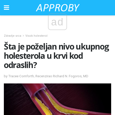
ad
Zdravlje srca
Visok holesterol
Šta je poželjan nivo ukupnog
holesterola u krvi kod
odraslih?
by Tracee Cornforth; Recenzirao Richard N. Fogoros, MD