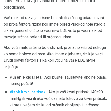
holesterola u krvi jer visoki holesterol može da radi u
porodicama.
Vaš rizik od razvoja srčane bolesti ili srčanog udara zavisi
od broja faktora rizika koji imate pored visokog holesterola
u krvi; generalno, što je veći nivo LDL-a, to je veći rizik od
razvoja srčane bolesti ili srčanog udara.
Ako već imate srčane bolesti, rizik je znatno viši od nekoga
ko nema bolove od srca. Ako imate dijabetes, rizik je veći.
Drugi glavni faktori rizika koji utiču na vaše LDL nivoe
uključuju:
Pušenje cigareta
. Ako pušite, zaustavite; ako ne pušiš,
nemoj početi!
Visok krvni pritisak
. Ako je vaš krvni pritisak 140/90
mmHg ili viši ili ako već uzimate lekove za krvni pritisak,
vi ste u većem riziku od srčanih oboljenja ili srčanog