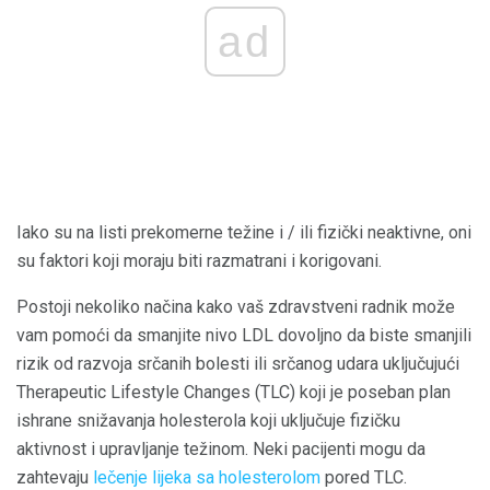
ad
Iako su na listi prekomerne težine i / ili fizički neaktivne, oni
su faktori koji moraju biti razmatrani i korigovani.
Postoji nekoliko načina kako vaš zdravstveni radnik može
vam pomoći da smanjite nivo LDL dovoljno da biste smanjili
rizik od razvoja srčanih bolesti ili srčanog udara uključujući
Therapeutic Lifestyle Changes (TLC) koji je poseban plan
ishrane snižavanja holesterola koji uključuje fizičku
aktivnost i upravljanje težinom. Neki pacijenti mogu da
zahtevaju
lečenje lijeka sa holesterolom
pored TLC.