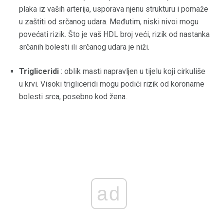
plaka iz vaših arterija, usporava njenu strukturu i pomaže
u zaštiti od srčanog udara. Međutim, niski nivoi mogu
povećati rizik. Što je vaš HDL broj veći, rizik od nastanka
srčanih bolesti ili srčanog udara je niži.
Trigliceridi
: oblik masti napravljen u tijelu koji cirkuliše
u krvi. Visoki trigliceridi mogu podići rizik od koronarne
bolesti srca, posebno kod žena.
ad