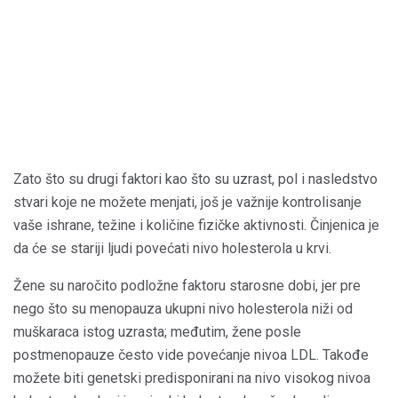
Zato što su drugi faktori kao što su uzrast, pol i nasledstvo
stvari koje ne možete menjati, još je važnije kontrolisanje
vaše ishrane, težine i količine fizičke aktivnosti. Činjenica je
da će se stariji ljudi povećati nivo holesterola u krvi.
Žene su naročito podložne faktoru starosne dobi, jer pre
nego što su menopauza ukupni nivo holesterola niži od
muškaraca istog uzrasta; međutim, žene posle
postmenopauze često vide povećanje nivoa LDL. Takođe
možete biti genetski predisponirani na nivo visokog nivoa