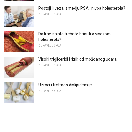
Postoji li veza izmedju PSA i nivoa holesterola?
ZDRAVLJE SRCA
Da li se zaista trebate brinuti o visokom
holesterolu?
ZDRAVLJE SRCA
Visoki trigliceridi i rizik od moždanog udara
ZDRAVLJE SRCA
Uzroci i tretman dislipidemije
ZDRAVLJE SRCA