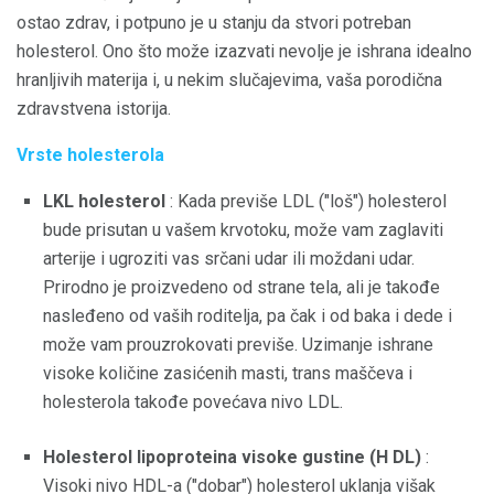
ostao zdrav, i potpuno je u stanju da stvori potreban
holesterol. Ono što može izazvati nevolje je ishrana idealno
hranljivih materija i, u nekim slučajevima, vaša porodična
zdravstvena istorija.
Vrste holesterola
LKL holesterol
: Kada previše LDL ("loš") holesterol
bude prisutan u vašem krvotoku, može vam zaglaviti
arterije i ugroziti vas srčani udar ili moždani udar.
Prirodno je proizvedeno od strane tela, ali je takođe
nasleđeno od vaših roditelja, pa čak i od baka i dede i
može vam prouzrokovati previše. Uzimanje ishrane
visoke količine zasićenih masti, trans maščeva i
holesterola takođe povećava nivo LDL.
Holesterol
lipoproteina visoke gustine (H
DL)
:
Visoki nivo HDL-a ("dobar") holesterol uklanja višak