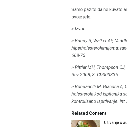
Samo pazite da ne kuvate art
svoje jelo.
> Izvori:
> Bundy R, Walker AF, Middl
hiperholesterolemijama: rand
668-75
> Pittler MH, Thompson CJ, E
Rev 2008; 3: CD003335
> Rondanelli M, Giacosa A, Op
holesterola kod ispitanika 
kontrolisano ispitivanje.
Int
Related Content
Uživanje u aus