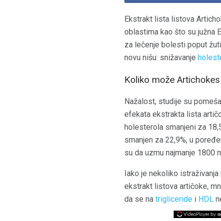
Ekstrakt lista listova Artich
oblastima kao što su južna E
za lečenje bolesti poput žuti
novu nišu: snižavanje
holest
Koliko može Artichokes 
Nažalost, studije su pomeša
efekata ekstrakta lista arti
holesterola smanjeni za 18,
smanjen za 22,9%, u poređenju
su da uzmu najmanje 1800 mg 
Iako je nekoliko istraživanj
ekstrakt listova artičoke, mn
da se na
trigliceride
i
HDL
ne