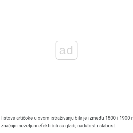
ad
a listova artičoke u ovom istraživanju bila je između 1800 i 190
značajni neželjeni efekti bili su gladi, nadutost i slabost.