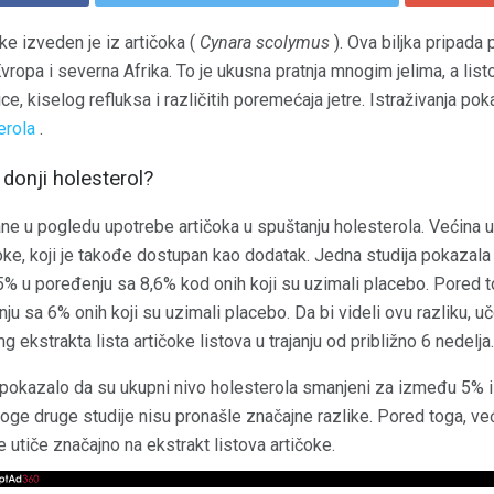
oke izveden je iz artičoka (
Cynara scolymus
). Ova biljka pripada 
vropa i severna Afrika. To je ukusna pratnja mnogim jelima, a listo
ce, kiselog refluksa i različitih poremećaja jetre. Istraživanja po
erola
.
donji holesterol?
ne u pogledu upotrebe artičoka u spuštanju holesterola. Većina u
čoke, koji je takođe dostupan kao dodatak. Jedna studija pokazala 
5% u poređenju sa 8,6% kod onih koji su uzimali placebo. Pored 
 sa 6% onih koji su uzimali placebo. Da bi videli ovu razliku, uče
ekstrakta lista artičoke listova u trajanju od približno 6 nedelja.
a pokazalo da su ukupni nivo holesterola smanjeni za između 5% i
oge druge studije nisu pronašle značajne razlike. Pored toga, veći
 utiče značajno na ekstrakt listova artičoke.