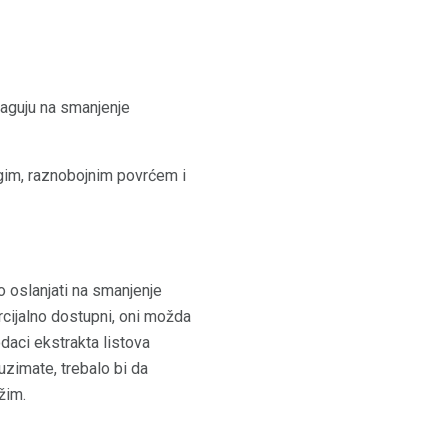
raguju na smanjenje
ugim, raznobojnim povrćem i
o oslanjati na smanjenje
ercijalno dostupni, oni možda
odaci ekstrakta listova
uzimate, trebalo bi da
žim.