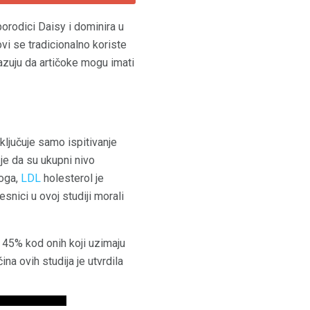
porodici Daisy i dominira u
vi se tradicionalno koriste
kazuju da artičoke mogu imati
ključuje samo ispitivanje
je da su ukupni nivo
toga,
LDL
holesterol je
snici u ovoj studiji morali
 45% kod onih koji uzimaju
na ovih studija je utvrdila