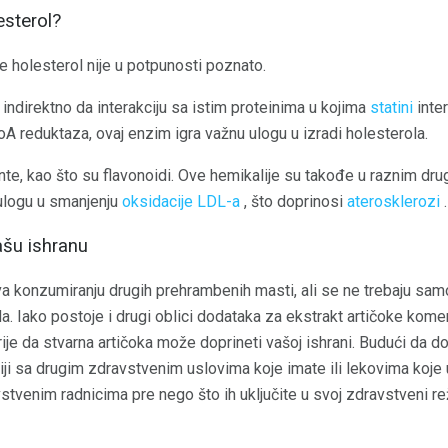
esterol?
e holesterol nije u potpunosti poznato.
ndirektno da interakciju sa istim proteinima u kojima
statini
inte
 reduktaza, ovaj enzim igra važnu ulogu u izradi holesterola.
nte, kao što su flavonoidi. Ove hemikalije su takođe u raznim dr
 ulogu u smanjenju
oksidacije LDL-a
, što doprinosi
aterosklerozi
.
ašu ishranu
va konzumiranju drugih prehrambenih masti, ali se ne trebaju sam
ida. Iako postoje i drugi oblici dodataka za ekstrakt artičoke kom
rije da stvarna artičoka može doprineti vašoj ishrani. Budući da d
ciji sa drugim zdravstvenim uslovima koje imate ili lekovima koje 
tvenim radnicima pre nego što ih uključite u svoj zdravstveni re