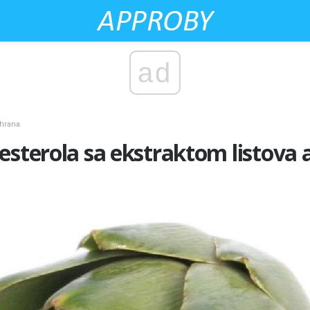
ad
shrana
esterola sa ekstraktom listova 