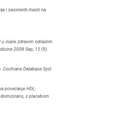
ija i zasićenih masti na
l u inače zdravim odraslim
icine 2008 Sep; 15 (9):
.
Cochrane Database Syst
 na povećanje HDL-
andomizirano, s placebom