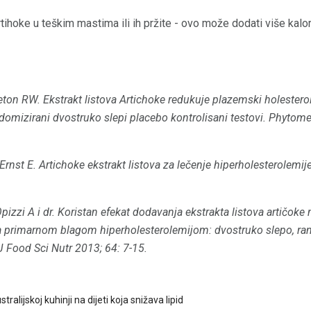
ihoke u teškim mastima ili ih pržite - ovo može dodati više kalor
eton RW.
Ekstrakt listova Artichoke redukuje plazemski holestero
omizirani dvostruko slepi placebo kontrolisani testovi.
Phytomed
rnst E. Artichoke ekstrakt listova za lečenje hiperholesterolemije
izzi A i dr.
Koristan efekat dodavanja ekstrakta listova artičoke
sa primarnom blagom hiperholesterolemijom: dvostruko slepo, r
 J Food Sci Nutr 2013;
64: 7-15.
tralijskoj kuhinji na dijeti koja snižava lipid