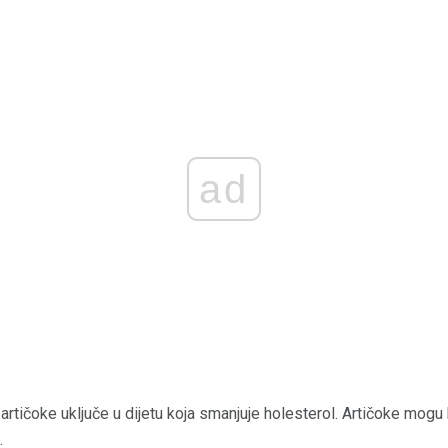
ad
rtičoke uključe u dijetu koja smanjuje holesterol. Artičoke mogu bi
.