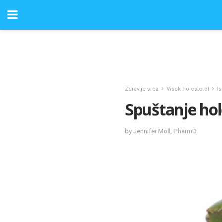
Zdravlje srca
Visok holesterol
I
Spuštanje hol
by Jennifer Moll, PharmD