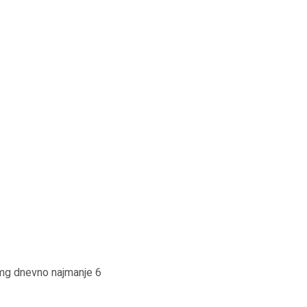
0 mg dnevno najmanje 6