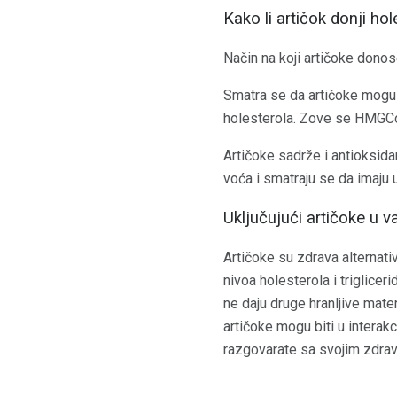
Kako li artičok donji hol
Način na koji artičoke donos
Smatra se da artičoke mogu i
holesterola. Zove se HMGCoA
Artičoke sadrže i antioksida
voća i smatraju se da imaju
Uključujući artičoke u v
Artičoke su zdrava alternati
nivoa holesterola i triglicer
ne daju druge hranljive mate
artičoke mogu biti u interak
razgovarate sa svojim zdravs