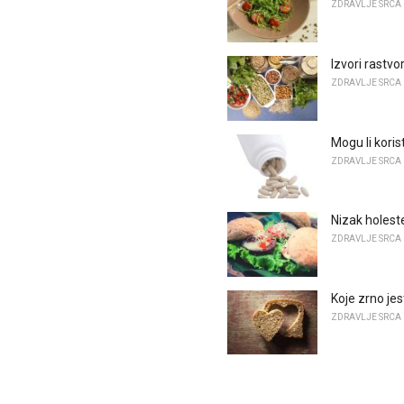
ZDRAVLJE SRCA
Izvori rastvo
ZDRAVLJE SRCA
Mogu li kori
ZDRAVLJE SRCA
Nizak holest
ZDRAVLJE SRCA
Koje zrno jes
ZDRAVLJE SRCA