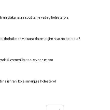
rljivih vlakana za spuštanje vašeg holesterola
stiti dodatke od vlakana da smanjim nivo holesterola?
erolski zameni hrane: crveno meso
ti na ishrani koja smanjuje holesterol