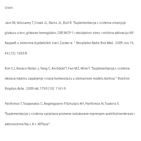
Izvori:
Jain SK, Velusamy T, Croad JL, Rains JL, Bull R. "Suplementacija L-cisteina smanjuje
glukozu u krvi, glikovan hemoglobin, CRP, MCP-1 i oksidativni stres i inhibira aktivaciju NF-
KappaB u zečevima dijabetičkih zveri Zucker-a. "
Besplatno Radic Biol Med.
2009 Jun 15;
46 (12): 1633-8.
Kim CJ, Kovacs-Nolan J, Yang C, Archbold T, Fan MZ, Mine Y. "Suplementacija L-cisteina
otežava lokalnu zapaljenje i vraća homeostazu u stomačnom modelu kolitisa."
Biochim
Biophys Acta.
2009 okt, 1790 (10): 1161-9.
Parthimos T, Tsopanakis C, Angelogianni P, Schulpis KH, Parthimos N, Tsakiris S.
"Suplementacija L-cisteina sprječava promene indukovane mjerenjem acetilholinesteraze i
aktivnostima Na +, K + -ATPase".