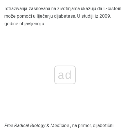
Istraživanja zasnovana na životinjama ukazuju da L-cistein
može pomoći u liječenju dijabetesa. U studiji iz 2009.
godine objavljenoj u
ad
Free Radical Biology & Medicine
, na primer, dijabetični