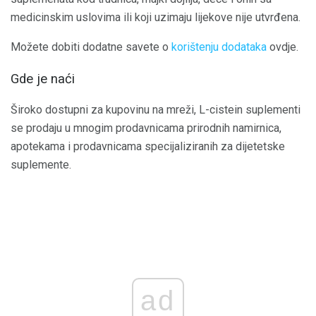
medicinskim uslovima ili koji uzimaju lijekove nije utvrđena.
Možete dobiti dodatne savete o
korištenju dodataka
ovdje.
Gde je naći
Široko dostupni za kupovinu na mreži, L-cistein suplementi
se prodaju u mnogim prodavnicama prirodnih namirnica,
apotekama i prodavnicama specijaliziranih za dijetetske
suplemente.
ad