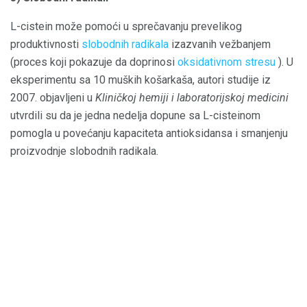
L-cistein može pomoći u sprečavanju prevelikog
produktivnosti
slobodnih radikala
izazvanih vežbanjem
(proces koji pokazuje da doprinosi
oksidativnom stresu
). U
eksperimentu sa 10 muških košarkaša, autori studije iz
2007. objavljeni u
Kliničkoj hemiji i laboratorijskoj medicini
utvrdili su da je jedna nedelja dopune sa L-cisteinom
pomogla u povećanju kapaciteta antioksidansa i smanjenju
proizvodnje slobodnih radikala.