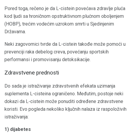
Pored toga, rečeno je da L-cistein povećava zdravlje pluća
kod ljudi sa hroničnom opstruktivnom plućnom oboljenjem
(HOBP), trećim vodećim uzrokom smrti u Sjedinjenim
Državama.
Neki zagovornici tvrde da L-cistein takođe može pomoći u
prevenciji raka debelog creva, povećanju sportskih
performansi i promovisanju detoksikacije.
Zdravstvene prednosti
Do sada je istraživanje zdravstvenih efekata uzimanja
suplementa L-cisteina ograničeno. Međutim, postoje neki
dokazi da L-cistein može ponuditi određene zdravstvene
koristi. Evo pogleda nekoliko ključnih nalaza iz raspoloživih
istraživanja:
1) dijabetes