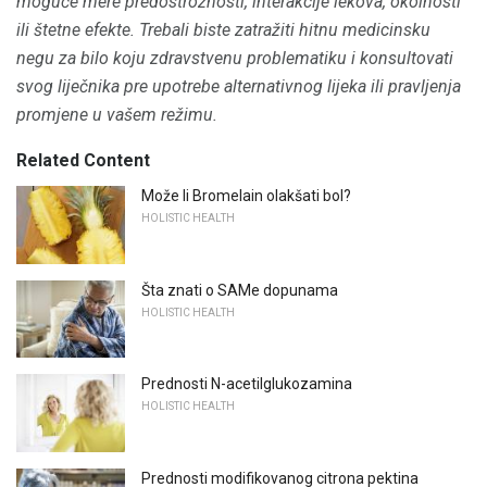
moguće mere predostrožnosti, interakcije lekova, okolnosti
ili štetne efekte.
Trebali biste zatražiti hitnu medicinsku
negu za bilo koju zdravstvenu problematiku i konsultovati
svog liječnika pre upotrebe alternativnog lijeka ili pravljenja
promjene u vašem režimu.
Related Content
Može li Bromelain olakšati bol?
HOLISTIC HEALTH
Šta znati o SAMe dopunama
HOLISTIC HEALTH
Prednosti N-acetilglukozamina
HOLISTIC HEALTH
Prednosti modifikovanog citrona pektina