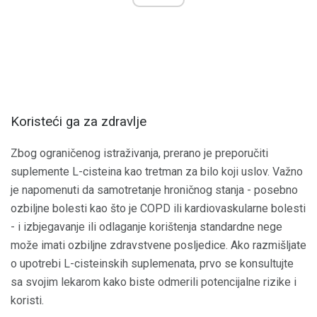
Koristeći ga za zdravlje
Zbog ograničenog istraživanja, prerano je preporučiti
suplemente L-cisteina kao tretman za bilo koji uslov. Važno
je napomenuti da samotretanje hroničnog stanja - posebno
ozbiljne bolesti kao što je COPD ili kardiovaskularne bolesti
- i izbjegavanje ili odlaganje korištenja standardne nege
može imati ozbiljne zdravstvene posljedice. Ako razmišljate
o upotrebi L-cisteinskih suplemenata, prvo se konsultujte
sa svojim lekarom kako biste odmerili potencijalne rizike i
koristi.