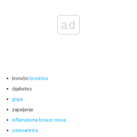
ad
hronični
bronhitis
dijabetes
gripa
zapaljenje
inflamatorna bolest creva
osteoartritis