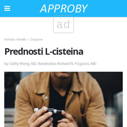
ad
Holistic Health
Dopune
Prednosti L-cisteina
by Cathy Wong, ND; Recenzirao Richard N. Fogoros, MD