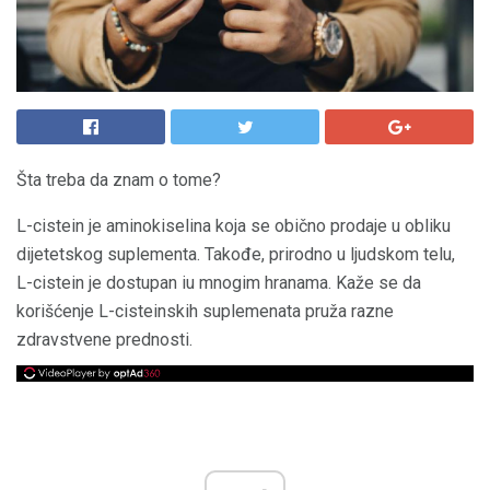
Šta treba da znam o tome?
L-cistein je aminokiselina koja se obično prodaje u obliku
dijetetskog suplementa. Takođe, prirodno u ljudskom telu,
L-cistein je dostupan iu mnogim hranama. Kaže se da
korišćenje L-cisteinskih suplemenata pruža razne
zdravstvene prednosti.