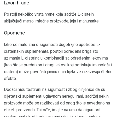
Izvori hrane
Postoji nekoliko vrsta hrane koja sadrže L-cistein,
uključujući meso, mlečne proizvode, jaja i mahunarke.
Opomene
Iako se malo zna o sigurnosti dugotrajne upotrebe L-
cisteinskih suplemenata, postoji određena briga što
uzimanje L-cisteina u kombinaciji sa određenim lekovima
(kao što je prednizon i drugi lekovi koji potiskuju imunološki
sistem) može povećati jačinu onih lijekove i izazivaju štetne
efekte.
Dodaci nisu testirani na sigurnost i zbog činjenice da su
dijetetski suplementi uglavnom neregulirani, sadržaj nekih
proizvoda može se razlikovati od onog što je navedeno na
etiketi proizvoda. Takođe, imajte na umu da sigurnost
suplemenata kod trudnica, majki dojilja, dece i onih sa