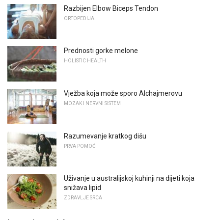
Razbijen Elbow Biceps Tendon
ORTOPEDIJA
Prednosti gorke melone
HOLISTIC HEALTH
Vježba koja može sporo Alchajmerovu
MOZAK I NERVNI SISTEM
Razumevanje kratkog dišu
PRVA POMOĆ
Uživanje u australijskoj kuhinji na dijeti koja
snižava lipid
ZDRAVLJE SRCA