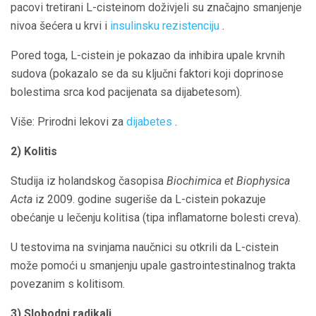
pacovi tretirani L-cisteinom doživjeli su značajno smanjenje
nivoa šećera u krvi i
insulinsku rezistenciju
.
Pored toga, L-cistein je pokazao da inhibira upale krvnih
sudova (pokazalo se da su ključni faktori koji doprinose
bolestima srca kod pacijenata sa dijabetesom).
Više: Prirodni lekovi za
dijabetes
.
2) Kolitis
Studija iz holandskog časopisa
Biochimica et Biophysica
Acta
iz 2009. godine sugeriše da L-cistein pokazuje
obećanje u lečenju kolitisa (tipa inflamatorne bolesti creva).
U testovima na svinjama naučnici su otkrili da L-cistein
može pomoći u smanjenju upale gastrointestinalnog trakta
povezanim s kolitisom.
3) Slobodni radikali