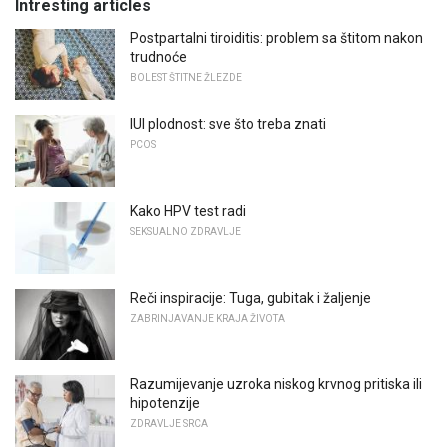
Intresting articles
Postpartalni tiroiditis: problem sa štitom nakon
trudnoće
BOLEST ŠTITNE ŽLEZDE
IUI plodnost: sve što treba znati
PCOS
Kako HPV test radi
SEKSUALNO ZDRAVLJE
Reči inspiracije: Tuga, gubitak i žaljenje
ZABRINJAVANJE KRAJA ŽIVOTA
Razumijevanje uzroka niskog krvnog pritiska ili
hipotenzije
ZDRAVLJE SRCA