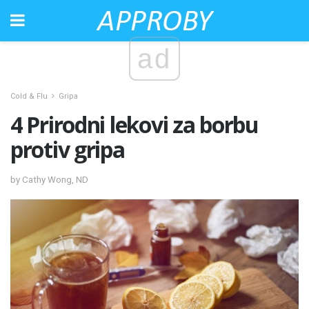
ad
Cold & Flu
Gripa
4 Prirodni lekovi za borbu
protiv gripa
by Cathy Wong, ND