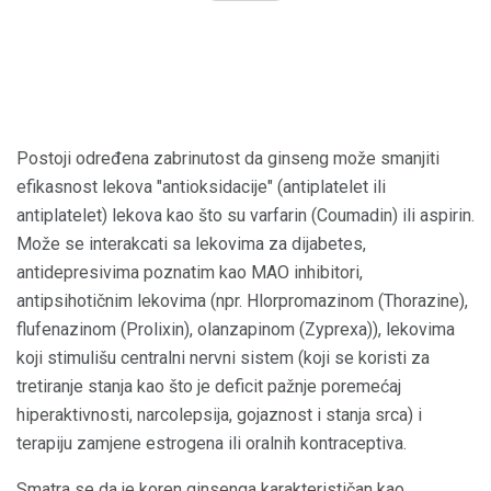
Postoji određena zabrinutost da ginseng može smanjiti
efikasnost lekova "antioksidacije" (antiplatelet ili
antiplatelet) lekova kao što su varfarin (Coumadin) ili aspirin.
Može se interakcati sa lekovima za dijabetes,
antidepresivima poznatim kao MAO inhibitori,
antipsihotičnim lekovima (npr. Hlorpromazinom (Thorazine),
flufenazinom (Prolixin), olanzapinom (Zyprexa)), lekovima
koji stimulišu centralni nervni sistem (koji se koristi za
tretiranje stanja kao što je deficit pažnje poremećaj
hiperaktivnosti, narcolepsija, gojaznost i stanja srca) i
terapiju zamjene estrogena ili oralnih kontraceptiva.
Smatra se da je koren ginsenga karakterističan kao