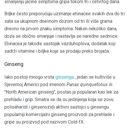
smanjenju jačine simptoma gripa tokom tri i četvrtog dana.
Biljke često preporučuju uzimanje ehinacee svakih dva do tri
sata sa ukupnom dnevnom dozom od tri ili više grama
dnevno na prvom znaku simptoma. Nakon nekoliko dana,
doza se obično smanjuje i nastavlja se naredne sedmice.
Ehinacea je takođe sastojak vazduhoplova, dodatak koji
sadrži vitamine i biljke koje se prodaju preko brojača.
Ginseng
Iako postoji mnogo vrsta
ginsenga
, jedan se kultiviše u
Sjevernoj Americi pod imenom
Panax quinquefolius
ili
"North American ginseng", postao je popularan kao lek za
prehladu i grip. Smatra se da su jedinjenja koja se zovu
polisaharidi i ginsenozidi aktivni sastojci u ginsengu.
popularniji komercijalni ginseng proizvodi za prehlade i
gripe su proizvod pod nazivom Cold-fX.