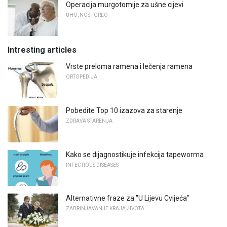
Operacija murgotomije za ušne cijevi
UHO, NOS I GRLO
Intresting articles
Vrste preloma ramena i lečenja ramena
ORTOPEDIJA
Pobedite Top 10 izazova za starenje
ZDRAVA STARENJA
Kako se dijagnostikuje infekcija tapeworma
INFECTIOUS DISEASES
Alternativne fraze za "U Lijevu Cvijeća"
ZABRINJAVANJE KRAJA ŽIVOTA