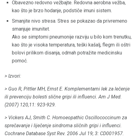
Obavezno redovno vežbajte. Redovna aerobna vežba,
kao što je brzo hodanje, podstiče imuni sistem.
Smanjite nivo stresa. Stres se pokazao da privremeno
smanjuje imunitet.
Ako se simptomi pneumonije razviju u bilo kom trenutku,
kao što je visoka temperatura, teški kašalj, flegm ili oštri
bolovi prilikom disanja, odmah potražite medicinsku
pomoć.
> Izvori:
> Guo R, Pittler MH, Ernst E. Komplementarni lek za lečenje
ili prevenciju bolesti slične gripi ili influenci.
Am J Med.
(2007) 120,11: 923-929.
> Vickers AJ, Smith C. Homoeopathic Oscillococcinum za
sprečavanje i liječenje sindroma sličnih gripi i influenci.
Cochrane Database Syst Rev. 2006 Jul 19; 3: CD001957.