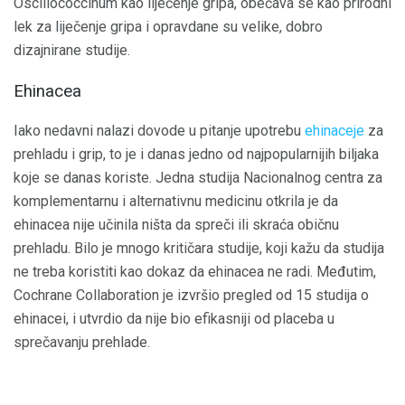
Oscillococcinum kao liječenje gripa, obećava se kao prirodni
lek za liječenje gripa i opravdane su velike, dobro
dizajnirane studije.
Ehinacea
Iako nedavni nalazi dovode u pitanje upotrebu
ehinaceje
za
prehladu i grip, to je i danas jedno od najpopularnijih biljaka
koje se danas koriste. Jedna studija Nacionalnog centra za
komplementarnu i alternativnu medicinu otkrila je da
ehinacea nije učinila ništa da spreči ili skraća običnu
prehladu. Bilo je mnogo kritičara studije, koji kažu da studija
ne treba koristiti kao dokaz da ehinacea ne radi. Međutim,
Cochrane Collaboration je izvršio pregled od 15 studija o
ehinacei, i utvrdio da nije bio efikasniji od placeba u
sprečavanju prehlade.