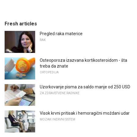
Fresh articles
Pregled raka materice
RAK
Osteoporoza izazvana kortikosteroidom - šta
treba da znate
ORTOPEDIJA
Uzorkovanje pisma za saldo manje od 250 USD
ZA ZDRAVSTVENE RADNIKE
Visok krvni pritisak i hemoragični moždani udar
MOZAK I NERVNI SISTEM