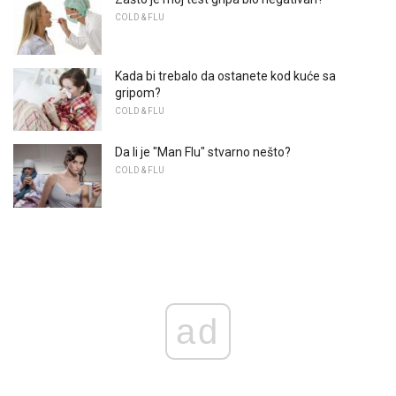
COLD & FLU
Kada bi trebalo da ostanete kod kuće sa
gripom?
COLD & FLU
Da li je "Man Flu" stvarno nešto?
COLD & FLU
ad