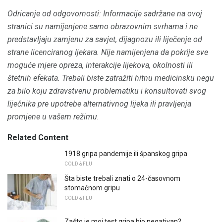
Odricanje od odgovornosti: Informacije sadržane na ovoj
stranici su namijenjene samo obrazovnim svrhama i ne
predstavljaju zamjenu za savjet, dijagnozu ili liječenje od
strane licenciranog ljekara.
Nije namijenjena da pokrije sve
moguće mjere opreza, interakcije lijekova, okolnosti ili
štetnih efekata.
Trebali biste zatražiti hitnu medicinsku negu
za bilo koju zdravstvenu problematiku i konsultovati svog
liječnika pre upotrebe alternativnog lijeka ili pravljenja
promjene u vašem režimu.
Related Content
1918 gripa pandemije ili španskog gripa
COLD & FLU
Šta biste trebali znati o 24-časovnom
stomačnom gripu
COLD & FLU
Zašto je moj test gripa bio negativan?