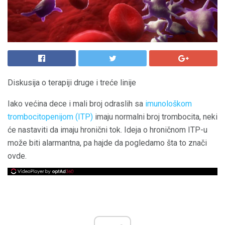
Diskusija o terapiji druge i treće linije
Iako većina dece i mali broj odraslih sa
imunološkom
trombocitopenijom (ITP)
imaju normalni broj trombocita, neki
će nastaviti da imaju hronični tok. Ideja o hroničnom ITP-u
može biti alarmantna, pa hajde da pogledamo šta to znači
ovde.