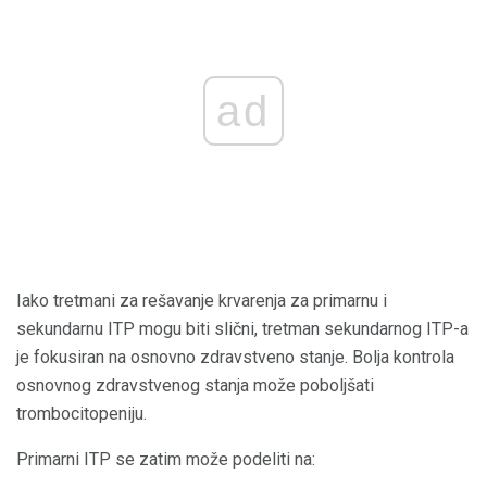
ad
Iako tretmani za rešavanje krvarenja za primarnu i
sekundarnu ITP mogu biti slični, tretman sekundarnog ITP-a
je fokusiran na osnovno zdravstveno stanje. Bolja kontrola
osnovnog zdravstvenog stanja može poboljšati
trombocitopeniju.
Primarni ITP se zatim može podeliti na: