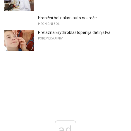
Hronični bol nakon auto nesreće
HRONIČNI BOL
Prelazna Erythroblastopenija detinjstva
POREMEĆAJI KRVI
ad