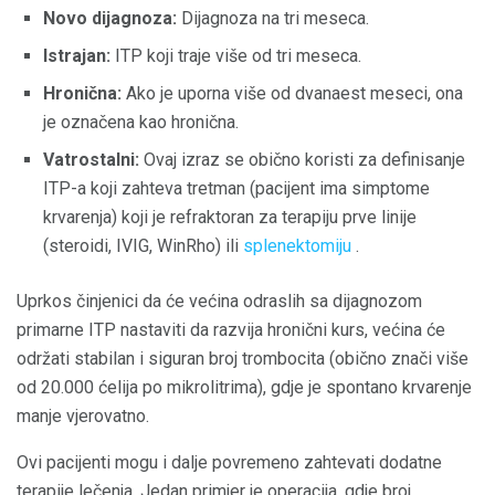
Novo dijagnoza:
Dijagnoza na tri meseca.
Istrajan:
ITP koji traje više od tri meseca.
Hronična:
Ako je uporna više od dvanaest meseci, ona
je označena kao hronična.
Vatrostalni:
Ovaj izraz se obično koristi za definisanje
ITP-a koji zahteva tretman (pacijent ima simptome
krvarenja) koji je refraktoran za terapiju prve linije
(steroidi, IVIG, WinRho) ili
splenektomiju
.
Uprkos činjenici da će većina odraslih sa dijagnozom
primarne ITP nastaviti da razvija hronični kurs, većina će
održati stabilan i siguran broj trombocita (obično znači više
od 20.000 ćelija po mikrolitrima), gdje je spontano krvarenje
manje vjerovatno.
Ovi pacijenti mogu i dalje povremeno zahtevati dodatne
terapije lečenja. Jedan primjer je operacija, gdje broj