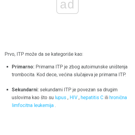
ad
Prvo, ITP može da se kategoriše kao:
Primarno:
Primarna ITP je zbog autoimunske uništenja
trombocita. Kod dece, većina slučajeva je primarna ITP.
Sekundarni:
sekundarni ITP je povezan sa drugim
uslovima kao što su
lupus
,
HIV
,
hepatitis C
ili
hronična
limfocitna leukemija
.