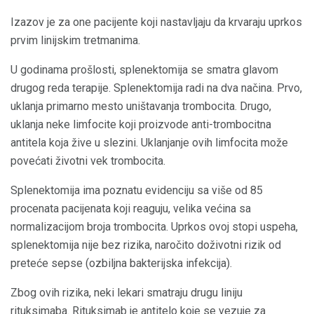
Izazov je za one pacijente koji nastavljaju da krvaraju uprkos
prvim linijskim tretmanima.
U godinama prošlosti, splenektomija se smatra glavom
drugog reda terapije. Splenektomija radi na dva načina. Prvo,
uklanja primarno mesto uništavanja trombocita. Drugo,
uklanja neke limfocite koji proizvode anti-trombocitna
antitela koja žive u slezini. Uklanjanje ovih limfocita može
povećati životni vek trombocita.
Splenektomija ima poznatu evidenciju sa više od 85
procenata pacijenata koji reaguju, velika većina sa
normalizacijom broja trombocita. Uprkos ovoj stopi uspeha,
splenektomija nije bez rizika, naročito doživotni rizik od
preteće sepse (ozbiljna bakterijska infekcija).
Zbog ovih rizika, neki lekari smatraju drugu liniju
rituksimaba. Rituksimab je antitelo koje se vezuje za