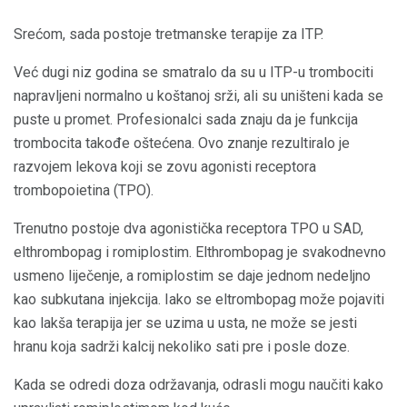
Srećom, sada postoje tretmanske terapije za ITP.
Već dugi niz godina se smatralo da su u ITP-u trombociti
napravljeni normalno u koštanoj srži, ali su uništeni kada se
puste u promet. Profesionalci sada znaju da je funkcija
trombocita takođe oštećena. Ovo znanje rezultiralo je
razvojem lekova koji se zovu agonisti receptora
trombopoietina (TPO).
Trenutno postoje dva agonistička receptora TPO u SAD,
elthrombopag i romiplostim. Elthrombopag je svakodnevno
usmeno liječenje, a romiplostim se daje jednom nedeljno
kao subkutana injekcija. Iako se eltrombopag može pojaviti
kao lakša terapija jer se uzima u usta, ne može se jesti
hranu koja sadrži kalcij nekoliko sati pre i posle doze.
Kada se odredi doza održavanja, odrasli mogu naučiti kako