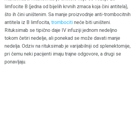
limfocite B (jedna od bijelih krvnih zrnaca koja čini antitela),
što ih čini uništenim. Sa manje proizvodnje anti-trombocitnih
antitela iz B limfocita,
trombociti
neće biti uništeni.
Rituksimab se tipično daje IV infuziji jednom nedeljno
tokom četiri nedelje, ali ponekad se može davati manje
nedelja. Odziv na rituksimab je varijabilniji od splenektomije,
pri čemu neki pacijenti imaju trajne odgovore, a drugi se
ponavljaju.