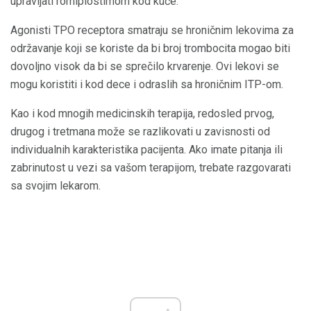
upravljati romiplostimom kod kuće.
Agonisti TPO receptora smatraju se hroničnim lekovima za
održavanje koji se koriste da bi broj trombocita mogao biti
dovoljno visok da bi se sprečilo krvarenje. Ovi lekovi se
mogu koristiti i kod dece i odraslih sa hroničnim ITP-om.
Kao i kod mnogih medicinskih terapija, redosled prvog,
drugog i tretmana može se razlikovati u zavisnosti od
individualnih karakteristika pacijenta. Ako imate pitanja ili
zabrinutost u vezi sa vašom terapijom, trebate razgovarati
sa svojim lekarom.