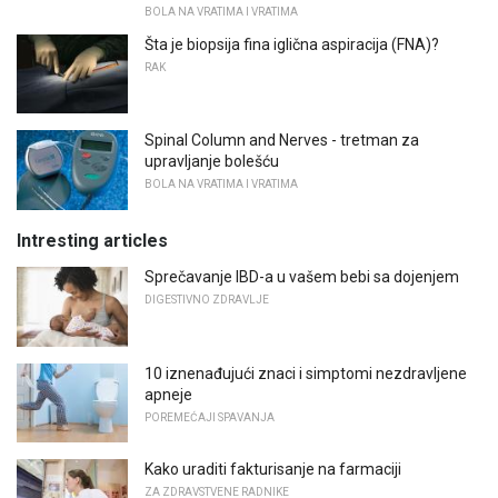
BOLA NA VRATIMA I VRATIMA
Šta je biopsija fina iglična aspiracija (FNA)?
RAK
Spinal Column and Nerves - tretman za
upravljanje bolešću
BOLA NA VRATIMA I VRATIMA
Intresting articles
Sprečavanje IBD-a u vašem bebi sa dojenjem
DIGESTIVNO ZDRAVLJE
10 iznenađujući znaci i simptomi nezdravljene
apneje
POREMEĆAJI SPAVANJA
Kako uraditi fakturisanje na farmaciji
ZA ZDRAVSTVENE RADNIKE