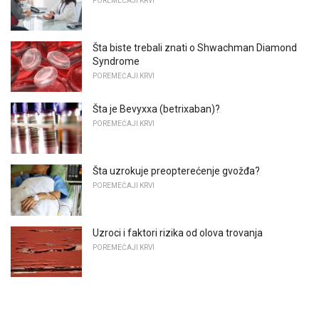
POREMEĆAJI KRVI
Šta biste trebali znati o Shwachman Diamond
Syndrome
POREMEĆAJI KRVI
Šta je Bevyxxa (betrixaban)?
POREMEĆAJI KRVI
Šta uzrokuje preopterećenje gvožđa?
POREMEĆAJI KRVI
Uzroci i faktori rizika od olova trovanja
POREMEĆAJI KRVI