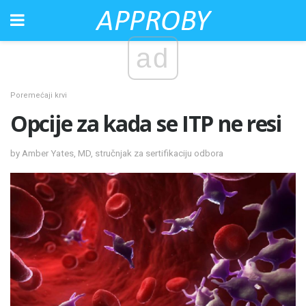
ad
Poremećaji krvi
Opcije za kada se ITP ne resi
by Amber Yates, MD, stručnjak za sertifikaciju odbora