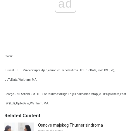
ad
Izvori:
Bussel JB.
ITP u deci: upravljanje hroničnim bolestima.
U: UpToDate, Post TW (Ed),
UpToDate, Waltham, MA.
George JN i Arnold DM.
ITP u odraslima: druge linije i naknadne terapije.
U: UpToDate, Post
TW (Ed), UpToDate, Waltham, MA.
Related Content
Osnove majskog Thurner sindroma