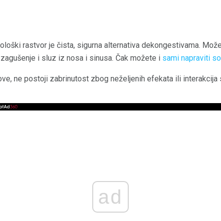
iološki rastvor je čista, sigurna alternativa dekongestivama. Može
 zagušenje i sluz iz nosa i sinusa. Čak možete i
sami napraviti so
ve, ne postoji zabrinutost zbog neželjenih efekata ili interakcij
ad