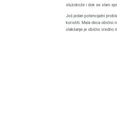
sluzokože i dok se slani sp
Još jedan potencijalni proble
koristiti. Mala deca obično 
olakšanje je obično vredno 