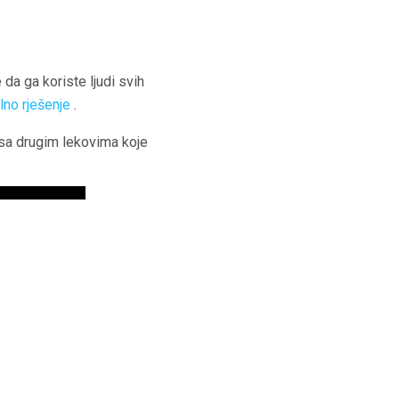
 da ga koriste ljudi svih
lno rješenje
.
a sa drugim lekovima koje