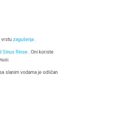
u vrstu
zagušenja
.
d
Sinus Rinse
. Oni koriste
nusi.
 sa slanim vodama je odličan