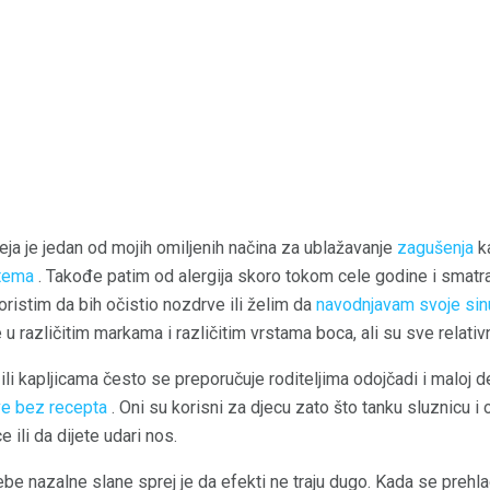
eja je jedan od mojih omiljenih načina za ublažavanje
zagušenja
k
stema
. Takođe patim od alergija skoro tokom cele godine i smatra
ristim da bih očistio nozdrve ili želim da
navodnjavam svoje si
 različitim markama i različitim vrstama boca, ali su sve relativn
li kapljicama često se preporučuje roditeljima odojčadi i maloj d
e bez recepta
. Oni su korisni za djecu zato što tanku sluznicu i 
e ili da dijete udari nos.
be nazalne slane sprej je da efekti ne traju dugo. Kada se prehla