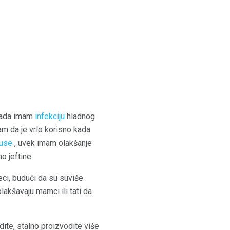
ada imam
infekciju
hladnog
m da je vrlo korisno kada
nuse
, uvek imam olakšanje
o jeftine.
eci, budući da su suviše
olakšavaju mamci ili tati da
dite, stalno proizvodite više