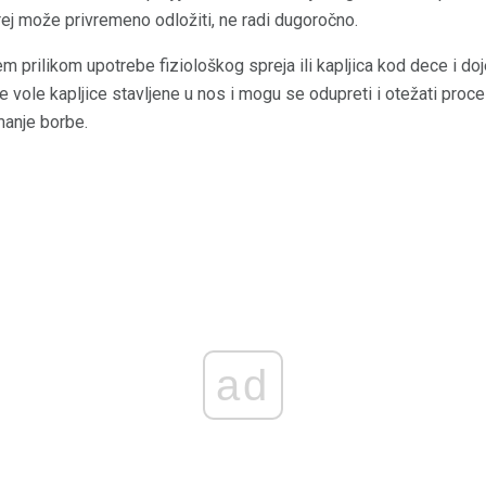
rej može privremeno odložiti, ne radi dugoročno.
m prilikom upotrebe fiziološkog spreja ili kapljica kod dece i doj
ne vole kapljice stavljene u nos i mogu se odupreti i otežati proc
manje borbe.
ad