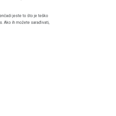
enčadi jeste to što je teško
es. Ako ih možete sarađivati,