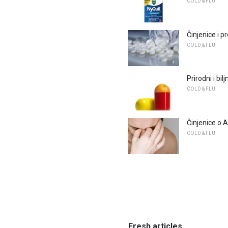
COLD & FLU
Činjenice i p
COLD & FLU
Prirodni i bil
COLD & FLU
Činjenice o A
COLD & FLU
Fresh articles