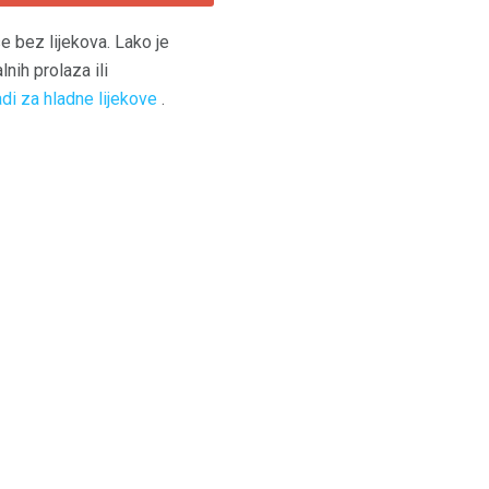
e bez lijekova. Lako je
lnih prolaza ili
di za hladne lijekove
.