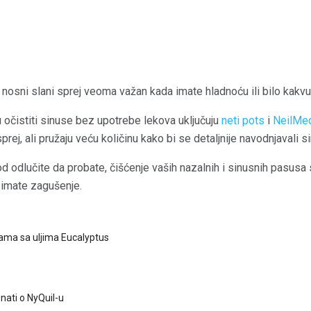
nosni slani sprej veoma važan kada imate hladnoću ili bilo kakv
 očistiti sinuse bez upotrebe lekova uključuju
neti pots
i
NeilMe
prej, ali pružaju veću količinu kako bi se detaljnije navodnjavali si
od odlučite da probate, čišćenje vaših nazalnih i sinusnih pasusa
 imate zagušenje.
ama sa uljima Eucalyptus
nati o NyQuil-u