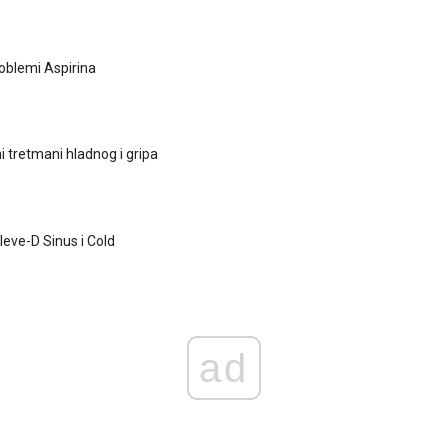
roblemi Aspirina
jni tretmani hladnog i gripa
leve-D Sinus i Cold
ad