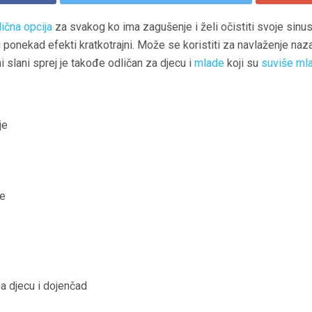
lična opcija
za svakog ko ima zagušenje i želi očistiti svoje sinus
su ponekad efekti kratkotrajni. Može se koristiti za navlaženje naza
i slani sprej je takođe odličan za djecu i
mlade
koji su
suviše mla
je
te
za djecu i dojenčad