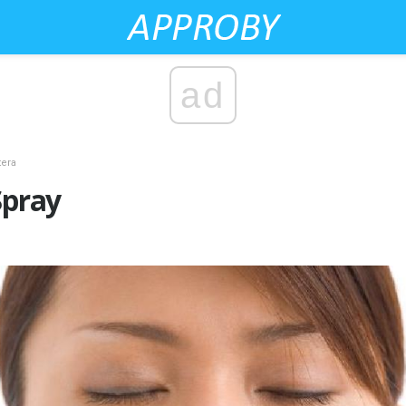
ad
tera
Spray