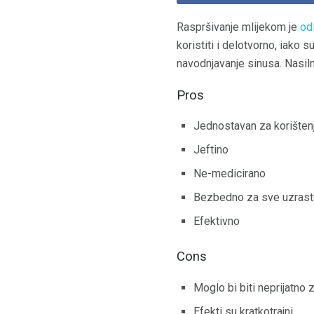
Raspršivanje mlijekom je
od
koristiti i delotvorno, iako 
navodnjavanje sinusa. Nasiln
Pros
Jednostavan za korišten
Jeftino
Ne-medicirano
Bezbedno za sve uzras
Efektivno
Cons
Moglo bi biti neprijatno 
Efekti su kratkotrajni