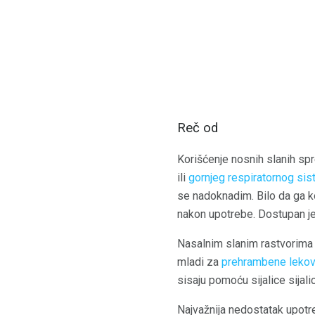
Reč od
Korišćenje nosnih slanih spr
ili
gornjeg respiratornog si
se nadoknadim. Bilo da ga ko
nakon upotrebe. Dostupan je u
Nasalnim slanim rastvorima i
mladi za
prehrambene lekov
sisaju pomoću sijalice sijalic
Najvažnija nedostatak upotre