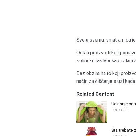
Sve u svemu, smatram da je 
Ostali proizvodi koji pomažu
solinsku rastvor kao i slani s
Bez obzira na to koji proizv
način za čišćenje sluzi kada
Related Content
Udisanje par
COLD & FLU
Šta trebate z