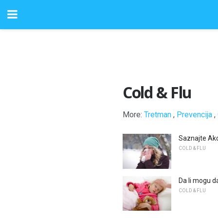
Cold & Flu
More:
Tretman
,
Prevencija
,
Saznajte Ak
COLD & FLU
Da li mogu d
COLD & FLU