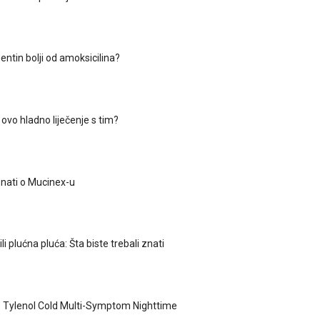
entin bolji od amoksicilina?
 ovo hladno liječenje s tim?
znati o Mucinex-u
i plućna pluća: Šta biste trebali znati
 Tylenol Cold Multi-Symptom Nighttime