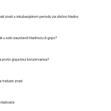
bali znati o inkubacijskom periodu za obično hladno
luk u sobi zaustaviti hladnoću ili gripo?
na protiv gripa bez konzervansa?
a trebate znati
ovlaživače