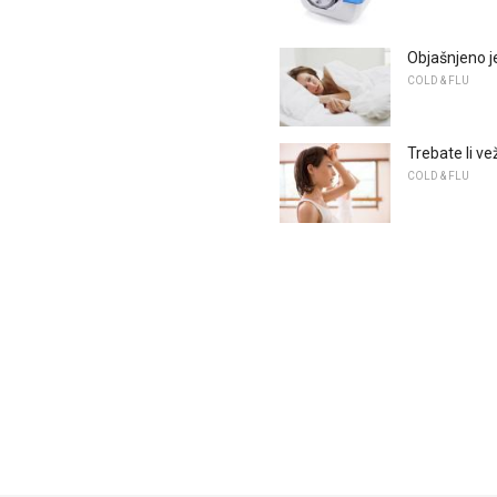
Objašnjeno je
COLD & FLU
Trebate li ve
COLD & FLU