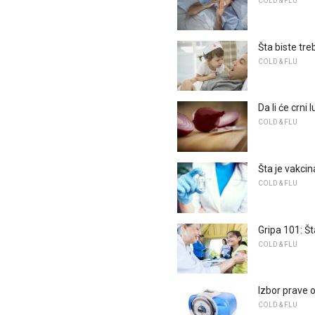
COLD & FLU
Šta biste tre
COLD & FLU
Da li će crni 
COLD & FLU
Šta je vakci
COLD & FLU
Gripa 101: Št
COLD & FLU
Izbor prave 
COLD & FLU