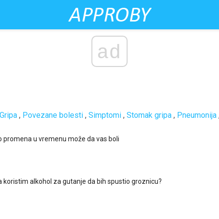
ad
Gripa
,
Povezane bolesti
,
Simptomi
,
Stomak gripa
,
Pneumonija
o promena u vremenu može da vas boli
a koristim alkohol za gutanje da bih spustio groznicu?