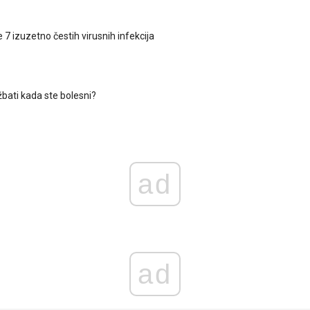
 7 izuzetno čestih virusnih infekcija
žbati kada ste bolesni?
ad
ad