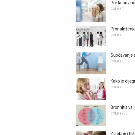
Pre kupovin
COLD & FLU
Pronalaženje
COLD & FLU
Suočavanje s
COLD & FLU
Kako je dija
COLD & FLU
Bronhitis vs.
COLD & FLU
Zglobne i hl