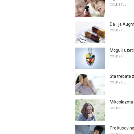
COLD & FLU
Da li je Augm
COLD & FLU
Mogu li uzeti
COLD & FLU
Šta trebate 
COLD & FLU
Mikoplazma il
COLD & FLU
Pre kupovine