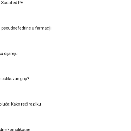
e Sudafed PE
 pseudoefedrine u farmaciji
a dijareju
gnostikovan grip?
 pluća: Kako reći razliku
adne komplikacije