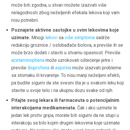
može biti zgodna, u stvari možete izazvati više
nelagodnosti zbog neželjenih efekata lekova koji vam
nisu potrebni.
Poznajete aktivne sastojke u svim lekovima koje
uzimate.
Mnogi
lekovi
sa
više simptoma
sadrže
redukciju groznice / oslobađače bolova, a previše ih se
može brzo dodati i staviti u stvarnu opasnost. Previše
acetaminophena
može uzrokovati oštećenje jetre i
previše
ibuprofena
ili
aspirina
može izazvati probleme
sa stomaku ili krvarenje. To nisu manji neželjeni efekti,
pa budite sigurni da ste svesni šta je u svakom leku koji
stavite u svoje telo i na ukupnu dozu svake od njih.
Pitajte svog lekara ili farmaceuta o potencijalnim
interakcijama medikamenata.
Čak i ako uzmete le
jedan lek protiv gripa, morate biti sigurni da ne stupi u
interakciju sa bilo kojim drugim lekovima koje uzimate