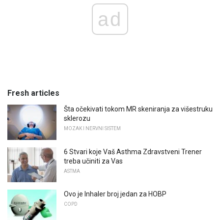
ad
Fresh articles
Šta očekivati ​​tokom MR skeniranja za višestruku
sklerozu
MOZAK I NERVNI SISTEM
6 Stvari koje Vaš Asthma Zdravstveni Trener
treba učiniti za Vas
ASTMA
Ovo je Inhaler broj jedan za HOBP
COPD