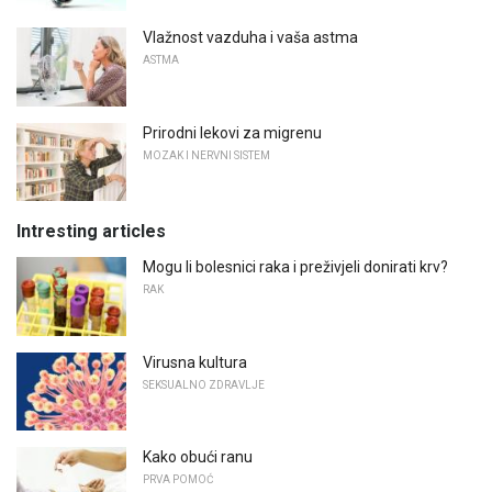
Vlažnost vazduha i vaša astma
ASTMA
Prirodni lekovi za migrenu
MOZAK I NERVNI SISTEM
Intresting articles
Mogu li bolesnici raka i preživjeli donirati krv?
RAK
Virusna kultura
SEKSUALNO ZDRAVLJE
Kako obući ranu
PRVA POMOĆ