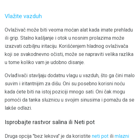
Vlažite vazduh
Ovlaživač može biti veoma moćan alat kada imate prehladu
ili grip. Stalno kašljanje i otok u nosnim prolazima može
izazvati ozbiljnu iritaciju. Korišćenjem hladnog ovlaživača
koji se svakodnevno očisti, može se napraviti velika razlika
u tome koliko vam je udobno disanje.
Ovlađivači stavljaju dodatnu vlagu u vazduh, što ga čini malo
suvim i iritantnijim za dišu. Oni su posebno korisni noću
kada ćete biti na istoj poziciji mnogo sati. Oni čak mogu
pomoći da tanka sluznicu u svojim sinusima i pomažu da se
lakše odlazi.
Isprobajte rastvor salina ili Neti pot
Druga opcija "bez lekova" je da koristite
neti pot
ili
mlazni