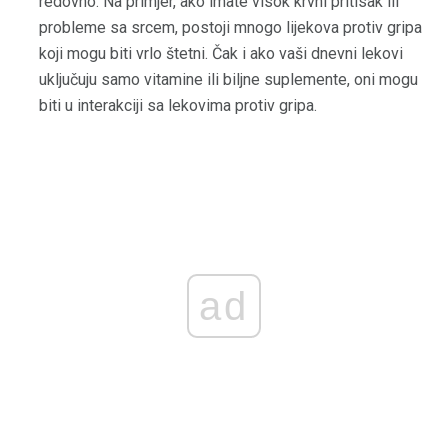
redovno. Na primjer, ako imate visok krvni pritisak ili
probleme sa srcem, postoji mnogo lijekova protiv gripa
koji mogu biti vrlo štetni. Čak i ako vaši dnevni lekovi
uključuju samo vitamine ili biljne suplemente, oni mogu
biti u interakciji sa lekovima protiv gripa.
ad