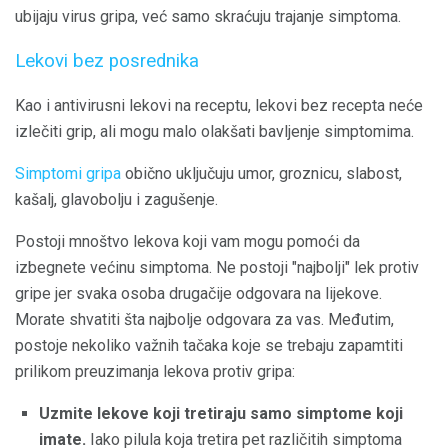
ubijaju virus gripa, već samo skraćuju trajanje simptoma.
Lekovi bez posrednika
Kao i antivirusni lekovi na receptu, lekovi bez recepta neće
izlečiti grip, ali mogu malo olakšati bavljenje simptomima.
Simptomi gripa
obično uključuju umor, groznicu, slabost,
kašalj, glavobolju i zagušenje.
Postoji mnoštvo lekova koji vam mogu pomoći da
izbegnete većinu simptoma. Ne postoji "najbolji" lek protiv
gripe jer svaka osoba drugačije odgovara na lijekove.
Morate shvatiti šta najbolje odgovara za vas. Međutim,
postoje nekoliko važnih tačaka koje se trebaju zapamtiti
prilikom preuzimanja lekova protiv gripa:
Uzmite lekove koji tretiraju samo simptome koji
imate.
Iako pilula koja tretira pet različitih simptoma