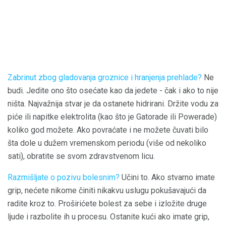
Zabrinut zbog gladovanja groznice i hranjenja prehlade?
Ne
budi. Jedite ono što osećate kao da jedete - čak i ako to nije
ništa. Najvažnija stvar je da ostanete hidrirani. Držite vodu za
piće ili napitke elektrolita (kao što je Gatorade ili Powerade)
koliko god možete. Ako povraćate i ne možete čuvati bilo
šta dole u dužem vremenskom periodu (više od nekoliko
sati), obratite se svom zdravstvenom licu.
Razmišljate o pozivu bolesnim?
Učini to. Ako stvarno imate
grip, nećete nikome činiti nikakvu uslugu pokušavajući da
radite kroz to. Proširićete bolest za sebe i izložite druge
ljude i razbolite ih u procesu. Ostanite kući ako imate grip,