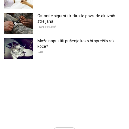
Ostanite sigurni i tretirajte povrede aktivnih
streljana
PRVA POMOĆ
Može napustiti pušenje kako bi sprečilo rak
kože?
RAK