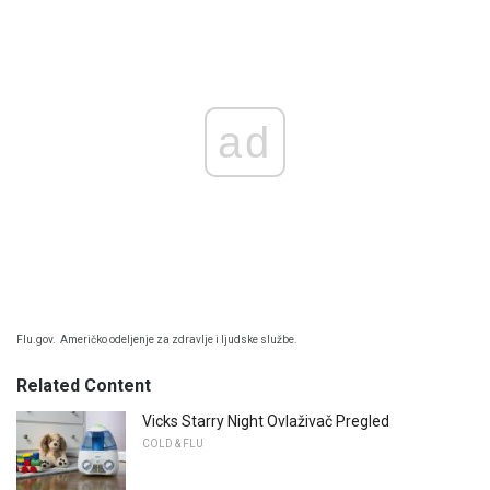
ad
Flu.gov.
Američko odeljenje za zdravlje i ljudske službe.
Related Content
Vicks Starry Night Ovlaživač Pregled
COLD & FLU