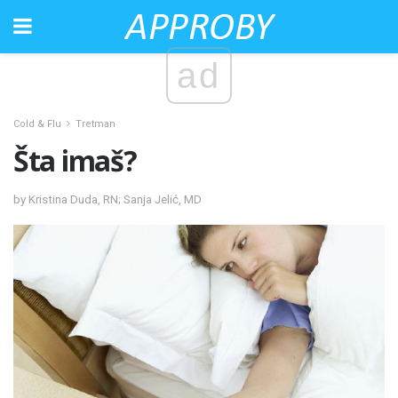
ad
Cold & Flu
Tretman
Šta imaš?
by Kristina Duda, RN; Sanja Jelić, MD