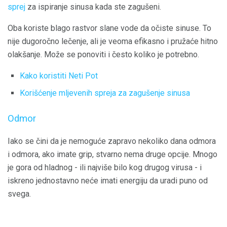
sprej
za ispiranje sinusa kada ste zagušeni.
Oba koriste blago rastvor slane vode da očiste sinuse. To
nije dugoročno lečenje, ali je veoma efikasno i pružaće hitno
olakšanje. Može se ponoviti i često koliko je potrebno.
Kako koristiti Neti Pot
Korišćenje mljevenih spreja za zagušenje sinusa
Odmor
Iako se čini da je nemoguće zapravo nekoliko dana odmora
i odmora, ako imate grip, stvarno nema druge opcije. Mnogo
je gora od hladnog - ili najviše bilo kog drugog virusa - i
iskreno jednostavno neće imati energiju da uradi puno od
svega.