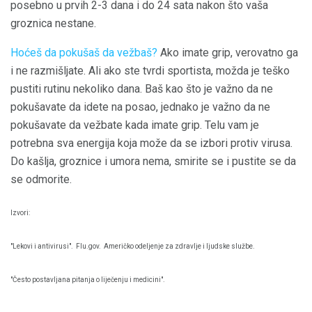
posebno u prvih 2-3 dana i do 24 sata nakon što vaša
groznica nestane.
Hoćeš da pokušaš da vežbaš?
Ako imate grip, verovatno ga
i ne razmišljate. Ali ako ste tvrdi sportista, možda je teško
pustiti rutinu nekoliko dana. Baš kao što je važno da ne
pokušavate da idete na posao, jednako je važno da ne
pokušavate da vežbate kada imate grip. Telu vam je
potrebna sva energija koja može da se izbori protiv virusa.
Do kašlja, groznice i umora nema, smirite se i pustite se da
se odmorite.
Izvori:
"Lekovi i antivirusi".
Flu.gov.
Američko odeljenje za zdravlje i ljudske službe.
"Često postavljana pitanja o liječenju i medicini".