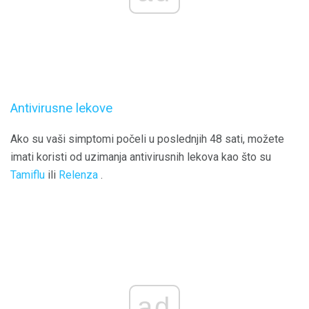
Antivirusne lekove
Ako su vaši simptomi počeli u poslednjih 48 sati, možete
imati koristi od uzimanja antivirusnih lekova kao što su
Tamiflu
ili
Relenza
.
ad