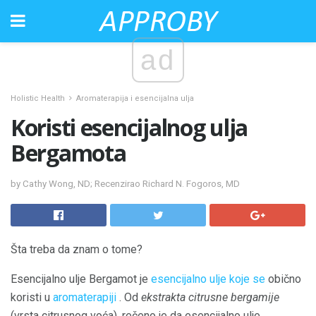
ad
Holistic Health
Aromaterapija i esencijalna ulja
Koristi esencijalnog ulja
Bergamota
by Cathy Wong, ND; Recenzirao Richard N. Fogoros, MD
Šta treba da znam o tome?
Esencijalno ulje Bergamot je
esencijalno ulje koje se
obično
koristi u
aromaterapiji
. Od
ekstrakta citrusne bergamije
(vrsta citrusnog voća), rečeno je da esencijalno ulje