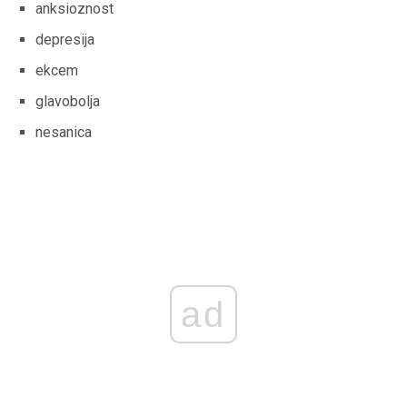
anksioznost
depresija
ekcem
glavobolja
nesanica
ad