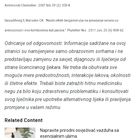
Antimicrob Chemother.
2007 feb; 59 (2): 305-8.
Saiyudthong S, Marsden CA.
"Akutni efekti bergamot ulja na ponašanje vezano uz
anksioznost i nivo kortikostona kod pacova."
Phytother Res.
2011 Jun; 25 (6): 858-62.
Odricanje od odgovornosti: Informacije sadržane na ovoj
stranici su namijenjene samo obrazovnim svrhama i ne
predstavljaju zamjenu za savjet, dijagnozu ili liječenje od
strane licenciranog ljekara.
Ne treba da obuhvata sve
moguće mere predostrožnosti, interakcije lekova, okolnosti
ili štetne efekte.
Trebali biste zatražiti hitnu medicinsku
negu za bilo koju zdravstvenu problematiku i konsultovati
svog liječnika pre upotrebe alternativnog lijeka ili pravljenja
promjene u vašem režimu.
Related Content
Napravite prirodni osvježivač vazduha sa
esencijalnim uljima