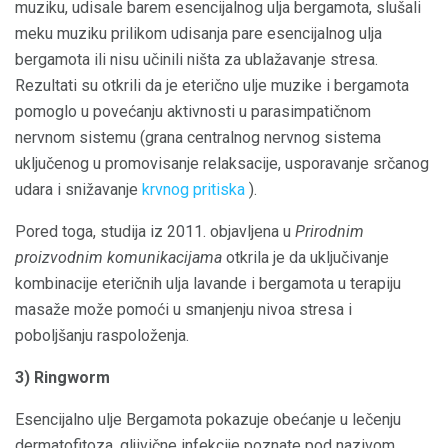
muziku, udisale barem esencijalnog ulja bergamota, slušali
meku muziku prilikom udisanja pare esencijalnog ulja
bergamota ili nisu učinili ništa za ublažavanje stresa.
Rezultati su otkrili da je eterično ulje muzike i bergamota
pomoglo u povećanju aktivnosti u parasimpatičnom
nervnom sistemu (grana centralnog nervnog sistema
uključenog u promovisanje relaksacije, usporavanje srčanog
udara i snižavanje
krvnog pritiska
).
Pored toga, studija iz 2011. objavljena u
Prirodnim
proizvodnim komunikacijama
otkrila je da uključivanje
kombinacije eteričnih ulja lavande i bergamota u terapiju
masaže može pomoći u smanjenju nivoa stresa i
poboljšanju raspoloženja.
3) Ringworm
Esencijalno ulje Bergamota pokazuje obećanje u lečenju
dermatofitoza, gljivične infekcije poznate pod nazivom