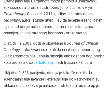
Esencijalno ulje Bergamota može pomoći u ublažavanju
anksioznosti, prema studiji objavljenoj u
istraživanju
Phytotherapy Research
2011. godine. U testovima na
pacovima, autori studije utvrdili su da lečenje esencijalnim
uljima od bergamota doprinosi smanjenju anksioznosti i
smanjenju nivoa stresnog hormona kortikosteron.
U studiji iz 2003. godine objavljene u
Journal of Clinical
Oncology
, istraživači su otkrili da inhalacija esencijalnog
ulja bergamota nije uspjela smanjiti anksioznost kod osoba
koje prolaze kroz
radioterapiju
radi liječenja kancera.
Uključujući 313 pacijenta, studija je takođe otkrila da
esencijalno ulje lavande i eterično ulje od kedrovine nisu
efikasne u olakšavanju anksioznosti tokom radioterapije.