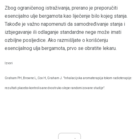
Zbog ograničenog istraživanja, prerano je preporučiti
esencijalno ulje bergamota kao liječenje bilo kojeg stanja.
Takođe je važno napomenuti da samodređivanje stanja i
izbjegavanje ili odlaganje standardne nege može imati
ozbiljne posljedice. Ako razmišljate o korišćenju
esencijalnog ulja bergamota, prvo se obratite lekaru.
Izvori
Graham PH, Browne L, Cox H, Graham J. "Inhalacijska aromaterapija tokom radioterapije:
rezultati placebo kontrolisane dvostruko slepe randomizovane studije".