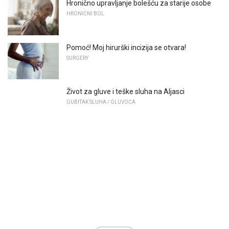
Hronično upravljanje bolešću za starije osobe
HRONIČNI BOL
Pomoć! Moj hirurški incizija se otvara!
SURGERY
Život za gluve i teške sluha na Aljasci
GUBITAK SLUHA / GLUVOĆA