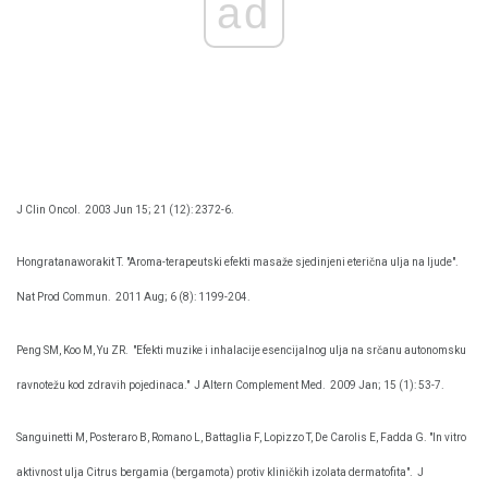
ad
J Clin Oncol.
2003 Jun 15; 21 (12): 2372-6.
Hongratanaworakit T. "Aroma-terapeutski efekti masaže sjedinjeni eterična ulja na ljude".
Nat Prod Commun.
2011 Aug; 6 (8): 1199-204.
Peng SM, Koo M, Yu ZR.
"Efekti muzike i inhalacije esencijalnog ulja na srčanu autonomsku
ravnotežu kod zdravih pojedinaca."
J Altern Complement Med.
2009 Jan; 15 (1): 53-7.
Sanguinetti M, Posteraro B, Romano L, Battaglia F, Lopizzo T, De Carolis E, Fadda G. "In vitro
aktivnost ulja Citrus bergamia (bergamota) protiv kliničkih izolata dermatofita".
J