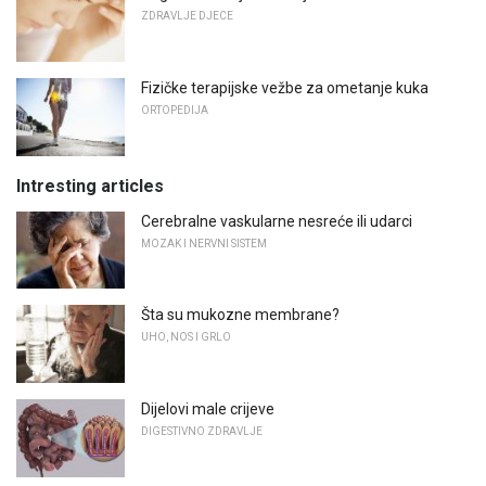
ZDRAVLJE DJECE
Fizičke terapijske vežbe za ometanje kuka
ORTOPEDIJA
Intresting articles
Cerebralne vaskularne nesreće ili udarci
MOZAK I NERVNI SISTEM
Šta su mukozne membrane?
UHO, NOS I GRLO
Dijelovi male crijeve
DIGESTIVNO ZDRAVLJE