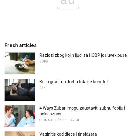
Fresh articles
Razlozi zbog kojih ljudi sa HOBP još uvek puše
COPD
Bol u grudima: treba li da se brinete?
RAK
4 Ways Zubari mogu zaustaviti zubnu fobiju i
anksioznost
STOMATOLOŠKO ZDRAVLJE
Vaginitis kod djece i tinejdžera