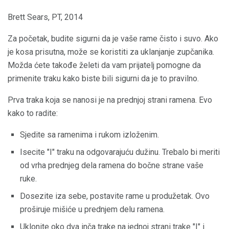
Brett Sears, PT, 2014
Za početak, budite sigurni da je vaše rame čisto i suvo. Ako
je kosa prisutna, može se koristiti za uklanjanje zupčanika.
Možda ćete takođe želeti da vam prijatelj pomogne da
primenite traku kako biste bili sigurni da je to pravilno.
Prva traka koja se nanosi je na prednjoj strani ramena. Evo
kako to radite:
Sjedite sa ramenima i rukom izloženim.
Isecite "I" traku na odgovarajuću dužinu. Trebalo bi meriti
od vrha prednjeg dela ramena do bočne strane vaše
ruke.
Dosezite iza sebe, postavite rame u produžetak. Ovo
proširuje mišiće u prednjem delu ramena.
Uklonite oko dva inča trake na jednoj strani trake "I" i