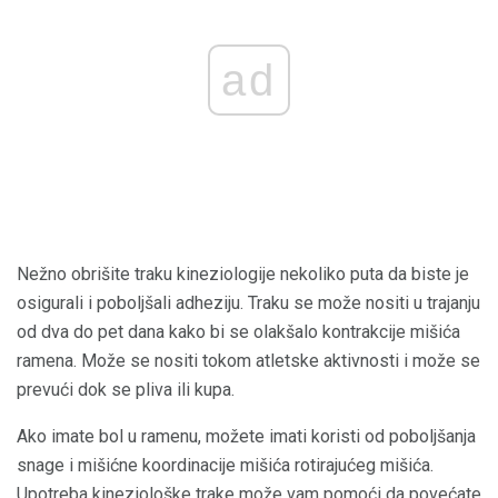
ad
Nežno obrišite traku kineziologije nekoliko puta da biste je
osigurali i poboljšali adheziju. Traku se može nositi u trajanju
od dva do pet dana kako bi se olakšalo kontrakcije mišića
ramena. Može se nositi tokom atletske aktivnosti i može se
prevući dok se pliva ili kupa.
Ako imate bol u ramenu, možete imati koristi od poboljšanja
snage i mišićne koordinacije mišića rotirajućeg mišića.
Upotreba kineziološke trake može vam pomoći da povećate