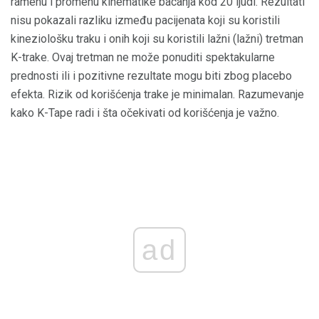
ramenu i promenu kinematike bacanja kod 20 ljudi. Rezultati
nisu pokazali razliku između pacijenata koji su koristili
kineziološku traku i onih koji su koristili lažni (lažni) tretman
K-trake. Ovaj tretman ne može ponuditi spektakularne
prednosti ili i pozitivne rezultate mogu biti zbog placebo
efekta. Rizik od korišćenja trake je minimalan. Razumevanje
kako K-Tape radi i šta očekivati ​​od korišćenja je važno.
ad