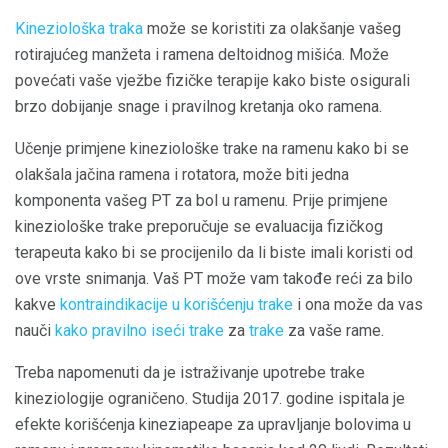
Kineziološka traka
može se koristiti za olakšanje vašeg
rotirajućeg manžeta i ramena deltoidnog mišića. Može
povećati vaše vježbe fizičke terapije kako biste osigurali
brzo dobijanje snage i pravilnog kretanja oko ramena.
Učenje primjene kineziološke trake na ramenu kako bi se
olakšala jačina ramena i rotatora, može biti jedna
komponenta vašeg PT za bol u ramenu. Prije primjene
kineziološke trake preporučuje se evaluacija fizičkog
terapeuta kako bi se procijenilo da li biste imali koristi od
ove vrste snimanja. Vaš PT može vam takođe reći za bilo
kakve
kontraindikacije u korišćenju trake
i ona može da vas
nauči
kako pravilno iseći trake
za
trake
za vaše rame.
Treba napomenuti da je istraživanje upotrebe trake
kineziologije ograničeno. Studija 2017. godine ispitala je
efekte korišćenja kineziapeape za upravljanje bolovima u