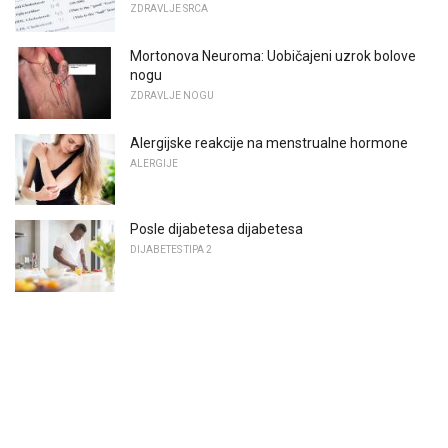
ZDRAVLJE SRCA
Mortonova Neuroma: Uobičajeni uzrok bolove
nogu
ZDRAVLJE NOGU
Alergijske reakcije na menstrualne hormone
ALERGIJE
Posle dijabetesa dijabetesa
DIJABETES TIPA 2