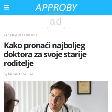
ad
Za negovatelje i ljubljene
Kako pronaći najboljeg
doktora za svoje starije
roditelje
by Marian Anne Eure