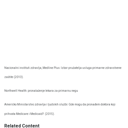
Nacionalni instituti zdravlja, Medline Plus: Izbor pružatelja usluga primarne zdravstvene
zaštite (2013).
Northwell Health: pronalaženje lekara za primarnu negu
Američko Ministarstvo zdravlja i ljudskih službi: Gde mogu da pronađem doktora koji
prihvata Medicare i Medicaid?
(2015).
Related Content