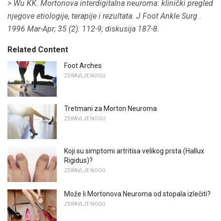
> Wu KK.
Mortonova interdigitalna neuroma: klinički pregled
njegove etiologije, terapije i rezultata.
J Foot Ankle Surg
.
1996 Mar-Apr; 35 (2): 112-9;
diskusija 187-8.
Related Content
Foot Arches
ZDRAVLJE NOGU
Tretmani za Morton Neuroma
ZDRAVLJE NOGU
Koji su simptomi artritisa velikog prsta (Hallux
Rigidus)?
ZDRAVLJE NOGU
Može li Mortonova Neuroma od stopala izlečiti?
ZDRAVLJE NOGU