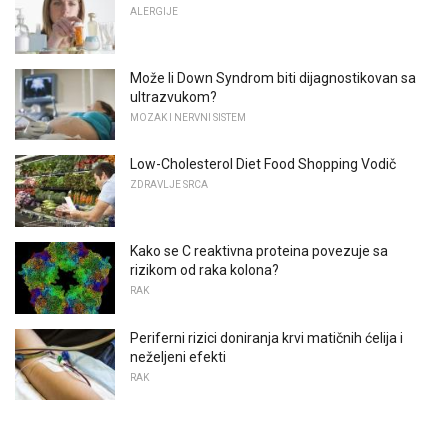
ALERGIJE
Može li Down Syndrom biti dijagnostikovan sa
ultrazvukom?
MOZAK I NERVNI SISTEM
Low-Cholesterol Diet Food Shopping Vodič
ZDRAVLJE SRCA
Kako se C reaktivna proteina povezuje sa
rizikom od raka kolona?
RAK
Periferni rizici doniranja krvi matičnih ćelija i
neželjeni efekti
RAK