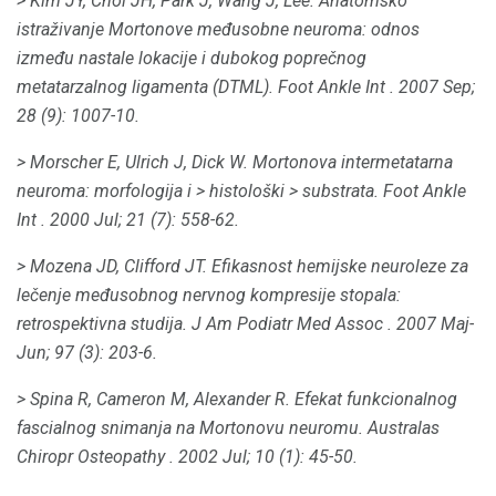
> Kim JY, Choi JH, Park J, Wang J, Lee.
Anatomsko
istraživanje Mortonove međusobne neuroma: odnos
između nastale lokacije i dubokog poprečnog
metatarzalnog ligamenta (DTML).
Foot Ankle Int
.
2007 Sep;
28 (9): 1007-10.
> Morscher E, Ulrich J, Dick W. Mortonova intermetatarna
neuroma: morfologija i
> histološki
> substrata.
Foot Ankle
Int
.
2000 Jul; 21 (7): 558-62.
> Mozena JD, Clifford JT.
Efikasnost hemijske neuroleze za
lečenje međusobnog nervnog kompresije stopala:
retrospektivna studija.
J Am Podiatr Med Assoc
.
2007 Maj-
Jun; 97 (3): 203-6.
> Spina R, Cameron M, Alexander R. Efekat funkcionalnog
fascialnog snimanja na Mortonovu neuromu.
Australas
Chiropr Osteopathy
.
2002 Jul; 10 (1): 45-50.