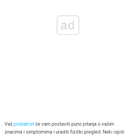
ad
Vaš
podiatrist
će vam postaviti puno pitanja o vašim
znacima i simptomima i uraditi fizički pregled. Neki ispiti