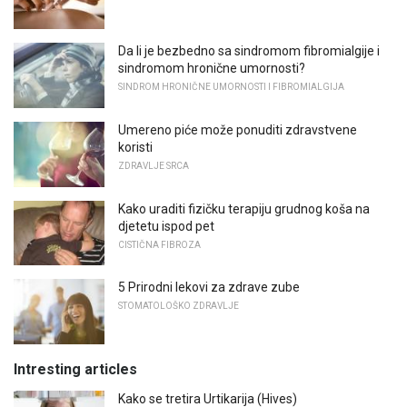
Da li je bezbedno sa sindromom fibromialgije i
sindromom hronične umornosti?
SINDROM HRONIČNE UMORNOSTI I FIBROMIALGIJA
Umereno piće može ponuditi zdravstvene
koristi
ZDRAVLJE SRCA
Kako uraditi fizičku terapiju grudnog koša na
djetetu ispod pet
CISTIČNA FIBROZA
5 Prirodni lekovi za zdrave zube
STOMATOLOŠKO ZDRAVLJE
Intresting articles
Kako se tretira Urtikarija (Hives)