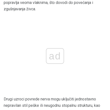
popravlja veoma vlaknima, što dovodi do povećanja i
zgušnjavanja živca.
ad
Drugi uzroci povrede nerva mogu uključiti jednostavno
nepravilan stil peške ili neugodnu stopalnu strukturu, kao