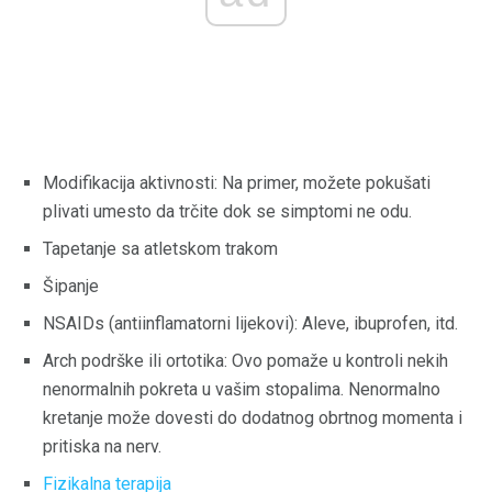
Modifikacija aktivnosti: Na primer, možete pokušati
plivati ​​umesto da trčite dok se simptomi ne odu.
Tapetanje sa atletskom trakom
Šipanje
NSAIDs (antiinflamatorni lijekovi): Aleve, ibuprofen, itd.
Arch podrške ili ortotika: Ovo pomaže u kontroli nekih
nenormalnih pokreta u vašim stopalima. Nenormalno
kretanje može dovesti do dodatnog obrtnog momenta i
pritiska na nerv.
Fizikalna terapija