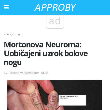
ad
Zdravlje nogu
Mortonova Neuroma:
Uobičajeni uzrok bolove
nogu
by Terence Vanderheiden, DPM