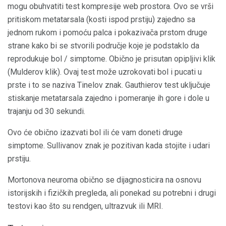
mogu obuhvatiti test kompresije web prostora. Ovo se vrši
pritiskom metatarsala (kosti ispod prstiju) zajedno sa
jednom rukom i pomoću palca i pokazivača prstom druge
strane kako bi se stvorili područje koje je podstaklo da
reprodukuje bol / simptome. Obično je prisutan opipljivi klik
(Mulderov klik). Ovaj test može uzrokovati bol i pucati u
prste i to se naziva Tinelov znak. Gauthierov test uključuje
stiskanje metatarsala zajedno i pomeranje ih gore i dole u
trajanju od 30 sekundi.
Ovo će obično izazvati bol ili će vam doneti druge
simptome. Sullivanov znak je pozitivan kada stojite i udari
prstiju.
Mortonova neuroma obično se dijagnosticira na osnovu
istorijskih i fizičkih pregleda, ali ponekad su potrebni i drugi
testovi kao što su rendgen, ultrazvuk ili MRI.