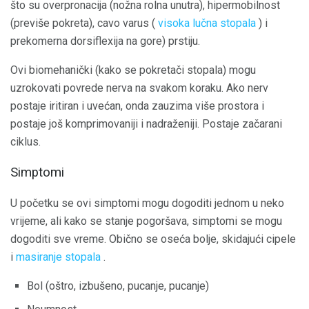
što su overpronacija (nožna rolna unutra), hipermobilnost
(previše pokreta), cavo varus (
visoka lučna stopala
) i
prekomerna dorsiflexija na gore) prstiju.
Ovi biomehanički (kako se pokretači stopala) mogu
uzrokovati povrede nerva na svakom koraku. Ako nerv
postaje iritiran i uvećan, onda zauzima više prostora i
postaje još komprimovaniji i nadraženiji. Postaje začarani
ciklus.
Simptomi
U početku se ovi simptomi mogu dogoditi jednom u neko
vrijeme, ali kako se stanje pogoršava, simptomi se mogu
dogoditi sve vreme. Obično se oseća bolje, skidajući cipele
i
masiranje stopala
.
Bol (oštro, izbušeno, pucanje, pucanje)