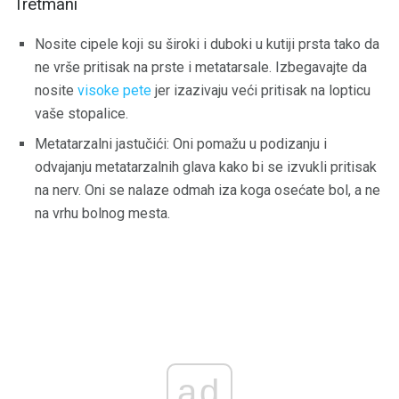
Tretmani
Nosite cipele koji su široki i duboki u kutiji prsta tako da
ne vrše pritisak na prste i metatarsale. Izbegavajte da
nosite
visoke pete
jer izazivaju veći pritisak na lopticu
vaše stopalice.
Metatarzalni jastučići: Oni pomažu u podizanju i
odvajanju metatarzalnih glava kako bi se izvukli pritisak
na nerv. Oni se nalaze odmah iza koga osećate bol, a ne
na vrhu bolnog mesta.
ad