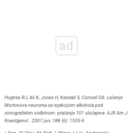
ad
Hughes RJ, Ali K, Jones H, Kendall S, Connell DA.
Lečenje
Mortonove neuroma sa injekcijom alkohola pod
sonografskim vođstvom: praćenje 101 slučajeva.
AJR Am J
Roentgenol
.
2007 jun; 188 (6): 1535-9.