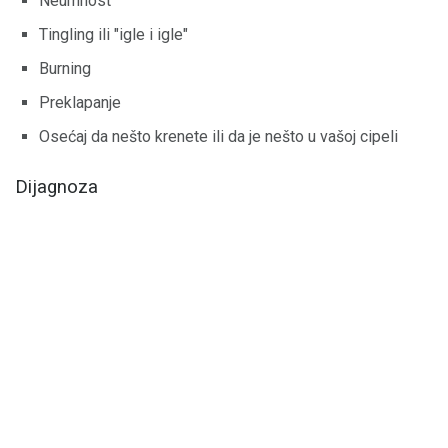
Neumnost
Tingling ili "igle i igle"
Burning
Preklapanje
Osećaj da nešto krenete ili da je nešto u vašoj cipeli
Dijagnoza