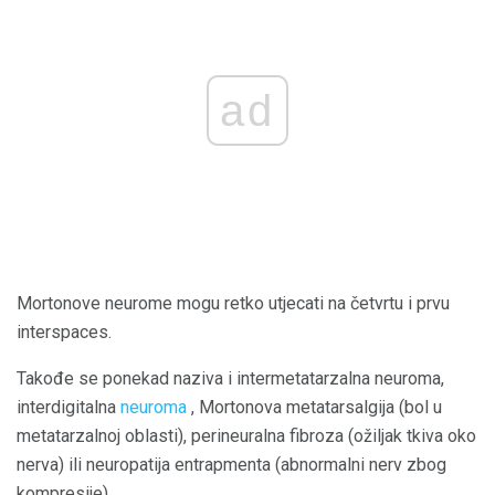
ad
Mortonove neurome mogu retko utjecati na četvrtu i prvu
interspaces.
Takođe se ponekad naziva i intermetatarzalna neuroma,
interdigitalna
neuroma
, Mortonova metatarsalgija (bol u
metatarzalnoj oblasti), perineuralna fibroza (ožiljak tkiva oko
nerva) ili neuropatija entrapmenta (abnormalni nerv zbog
kompresije).