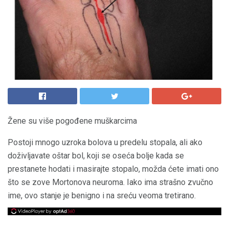
Žene su više pogođene muškarcima
Postoji mnogo uzroka bolova u predelu stopala, ali ako
doživljavate oštar bol, koji se oseća bolje kada se
prestanete hodati i masirajte stopalo, možda ćete imati ono
što se zove Mortonova neuroma. Iako ima strašno zvučno
ime, ovo stanje je benigno i na sreću veoma tretirano.