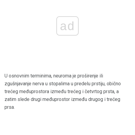
ad
U osnovnim terminima, neuroma je proširenje ili
zgušnjavanje nerva u stopalima u predelu prstiju, obično
trećeg međuprostora između trećeg i četvrtog prsta, a
zatim slede drugi međuprostor između drugog i trećeg
prsa.