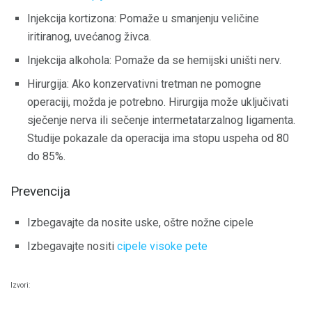
Injekcija kortizona: Pomaže u smanjenju veličine
iritiranog, uvećanog živca.
Injekcija alkohola: Pomaže da se hemijski uništi nerv.
Hirurgija: Ako konzervativni tretman ne pomogne
operaciji, možda je potrebno. Hirurgija može uključivati ​​
sječenje nerva ili sečenje intermetatarzalnog ligamenta.
Studije pokazale da operacija ima stopu uspeha od 80
do 85%.
Prevencija
Izbegavajte da nosite uske, oštre nožne cipele
Izbegavajte nositi
cipele visoke pete
Izvori: