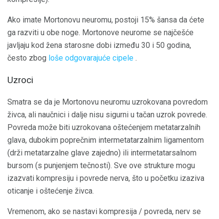
Ako imate Mortonovu neuromu, postoji 15% šansa da ćete
ga razviti u obe noge. Mortonove neurome se najčešće
javljaju kod žena starosne dobi između 30 i 50 godina,
često zbog
loše odgovarajuće cipele
.
Uzroci
Smatra se da je Mortonovu neuromu uzrokovana povredom
živca, ali naučnici i dalje nisu sigurni u tačan uzrok povrede.
Povreda može biti uzrokovana oštećenjem metatarzalnih
glava, dubokim poprečnim intermetatarzalnim ligamentom
(drži metatarzalne glave zajedno) ili intermetatarsalnom
bursom (s punjenjem tečnosti). Sve ove strukture mogu
izazvati kompresiju i povrede nerva, što u početku izaziva
oticanje i oštećenje živca.
Vremenom, ako se nastavi kompresija / povreda, nerv se