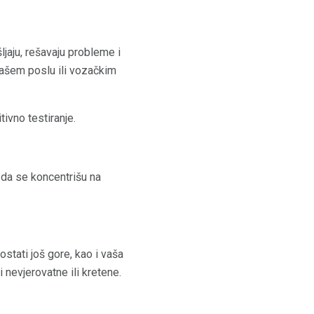
jaju, rešavaju probleme i
vašem poslu ili vozačkim
ivno testiranje.
da se koncentrišu na
tati još gore, kao i vaša
nevjerovatne ili kretene.