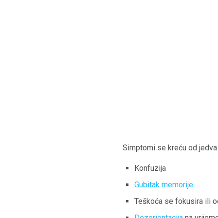
Simptomi se kreću od jedva 
Konfuzija
Gubitak memorije
Teškoća se fokusira ili 
Dezorientacija
na vrijeme