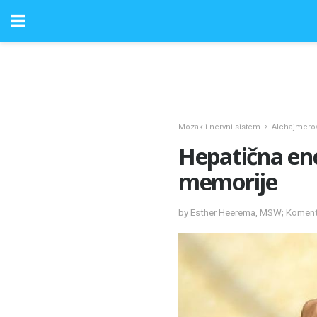
Mozak i nervni sistem
Alchajmero
Hepatična enc
memorije
by Esther Heerema, MSW; Komenta