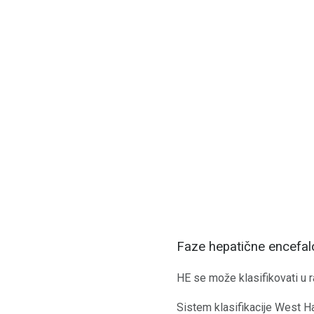
Faze hepatične encefal
HE se može klasifikovati u 
Sistem klasifikacije West Ha