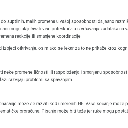
o suptilnih, malih promena u vašoj sposobnosti da jasno razmišl
aci mogu uključivati ​​više poteškoća u izvršavanju zadataka na 
emena reakcije ili smanjene koordinacije.
bjeći otkrivanje, osim ako se lekar za to ne prikaže kroz kognit
 neke promene ličnosti ili raspoloženja i smanjenu sposobnost 
fazi razvijaju problemi sa spavanjem.
ponašanje može se razviti kod umerenih HE. Vaše sećanje može pos
matičke proračune. Pisanje može biti teže jer ruke mogu postati 