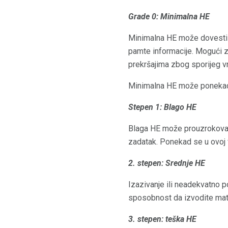
Grade 0: Minimalna HE
Minimalna HE može dovesti d
pamte informacije. Mogući zn
prekršajima zbog sporijeg vr
Minimalna HE može ponekad iz
Stepen 1: Blago HE
Blaga HE može prouzrokovati
zadatak. Ponekad se u ovoj 
2. stepen: Srednje HE
Izazivanje ili neadekvatno 
sposobnost da izvodite mate
3. stepen: teška HE