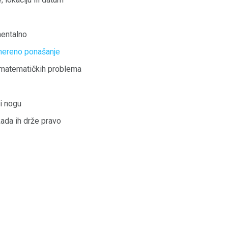
 mentalno
imereno ponašanje
matematičkih problema
li nogu
kada ih drže pravo