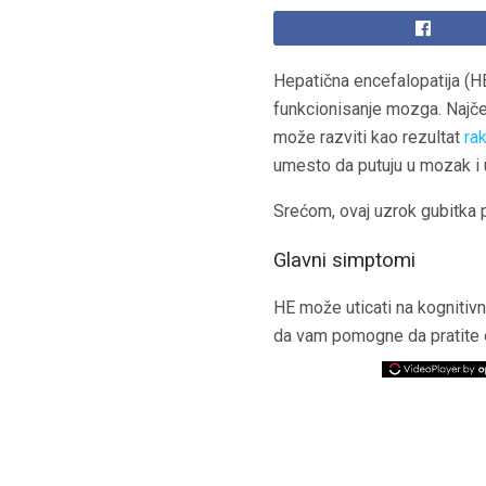
Hepatična encefalopatija (
funkcionisanje mozga. Najčeš
može razviti kao rezultat
rak
umesto da putuju u mozak i 
Srećom, ovaj uzrok gubitka 
Glavni simptomi
HE može uticati na kognitivne
da vam pomogne da pratite ov