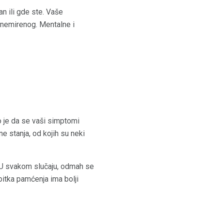
an ili gde ste. Vaše
znemirenog. Mentalne i
 je da se vaši simptomi
 stanja, od kojih su neki
a. U svakom slučaju, odmah se
itka pamćenja ima bolji