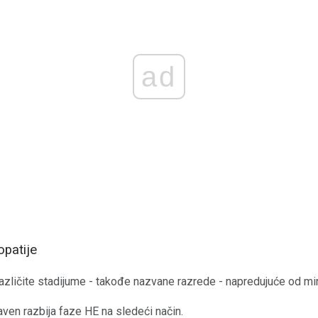
ad
opatije
različite stadijume - takođe nazvane razrede - napredujuće od m
ven razbija faze HE na sledeći način.