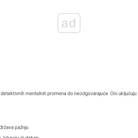
ad
detektivnih mentalnih promena do neodgovarajuće. Oni uključuju:
održava pažnju
, lokaciju ili datum