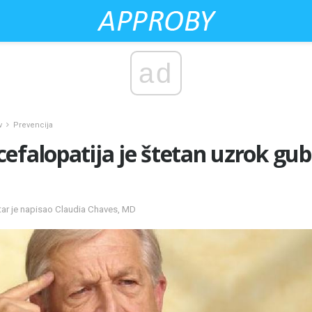
ad
v
Prevencija
efalopatija je štetan uzrok gub
r je napisao Claudia Chaves, MD