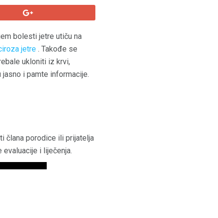
jem bolesti jetre utiču na
ciroza jetre
. Takođe se
ebale ukloniti iz krvi,
 jasno i pamte informacije.
 člana porodice ili prijatelja
valuacije i liječenja.