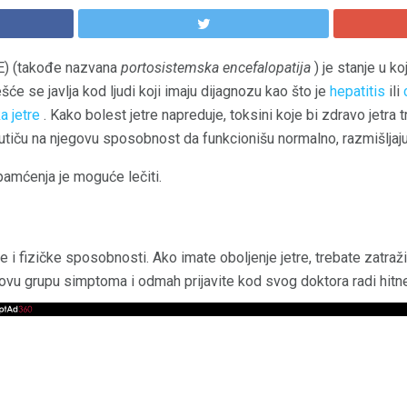
HE) (takođe nazvana
portosistemska encefalopatija
) je stanje u ko
će se javlja kod ljudi koji imaju dijagnozu kao što je
hepatitis
ili
a jetre
. Kako bolest jetre napreduje, toksini koje bi zdravo jetra tr
utiču na njegovu sposobnost da funkcionišu normalno, razmišljaju
pamćenja je moguće lečiti.
 i fizičke sposobnosti. Ako imate oboljenje jetre, trebate zatražiti
u grupu simptoma i odmah prijavite kod svog doktora radi hitne e