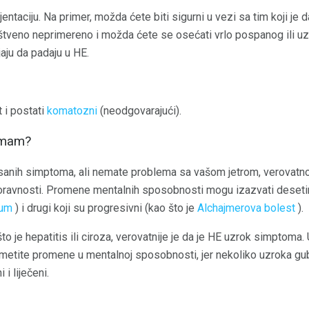
entaciju. Na primer, možda ćete biti sigurni u vezi sa tim koji je d
tveno neprimereno i možda ćete se osećati vrlo pospanog ili u
aju da padaju u HE.
t i postati
komatozni
(neodgovarajući).
 imam?
sanih simptoma, ali nemate problema sa vašom jetrom, verovatno
oravnosti. Promene mentalnih sposobnosti mogu izazvati desetine
ium
) i drugi koji su progresivni (kao što je
Alchajmerova bolest
).
što je hepatitis ili ciroza, verovatnije je da je HE uzrok simptom
imetite promene u mentalnoj sposobnosti, jer nekoliko uzroka gub
i liječeni.