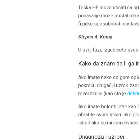
Teška HE može uticati na orij
ponašanje može postati druš
fizičke sposobnosti nastavlj
Stepen 4: Koma
U ovoj fazi, izgubićete sves
Kako da znam da li ga
Ako imate neke od gore opi
pokreću drugačiji uzrok zab
reverzibilni (kao što je
delir
Ako imate bolesti jetre kao 
obratite svom lekaru ako pr
ishod ako su ranjeni uhvaćeni 
Dijagnoza i uzroci