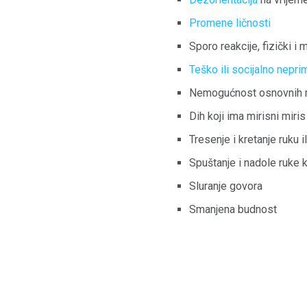
Promene ličnosti
Sporo reakcije, fizički i
Teško ili socijalno nepr
Nemogućnost osnovnih 
Dih koji ima mirisni miris
Tresenje i kretanje ruku i
Spuštanje i nadole ruke 
Sluranje govora
Smanjena budnost