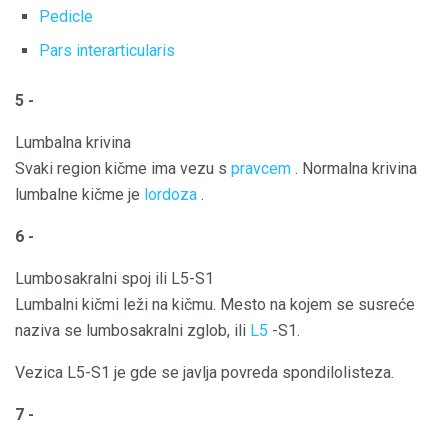
Pedicle
Pars interarticularis
5 -
Lumbalna krivina
Svaki region kičme ima vezu s
pravcem
. Normalna krivina
lumbalne kičme je
lordoza
.
6 -
Lumbosakralni spoj ili L5-S1
Lumbalni kičmi leži na kičmu. Mesto na kojem se susreće
naziva se lumbosakralni zglob, ili
L5
-S1.
Vezica L5-S1 je gde se javlja povreda spondilolisteza.
7 -