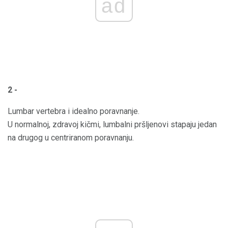
ad
2 -
Lumbar vertebra i idealno poravnanje.
U normalnoj, zdravoj kičmi, lumbalni pršljenovi stapaju jedan
na drugog u centriranom poravnanju.