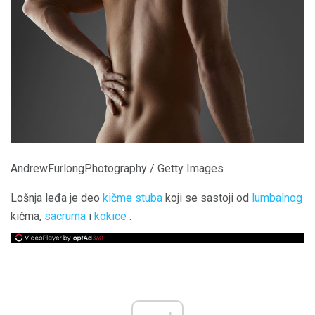
AndrewFurlongPhotography / Getty Images
Lošnja leđa je deo
kičme stuba
koji se sastoji od
lumbalnog
kičma,
sacruma
i
kokice
.