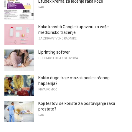
Efudex krema za lečenje raka kože
RAK
Kako koristiti Google kupovinu za vaše
medicinsko traženje
ZA ZDRAVSTVENE RADNIKE
Liprinting softver
GUBITAK SLUHA / GLUVOĆA
Koliko dugo traje mozak posle srčanog
hapšenja?
PRVA POMOĆ
Koji testovi se koriste za postavljanje raka
prostate?
RAK