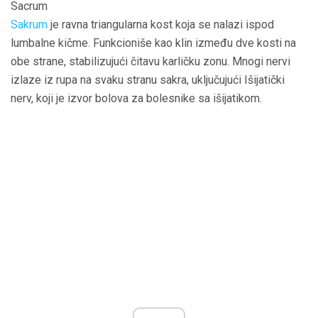
Sacrum
Sakrum
je ravna triangularna kost koja se nalazi ispod
lumbalne kičme. Funkcioniše kao klin između dve kosti na
obe strane, stabilizujući čitavu karličku zonu. Mnogi nervi
izlaze iz rupa na svaku stranu sakra, uključujući Išijatički
nerv, koji je izvor bolova za bolesnike sa išijatikom.