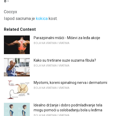
8 -
Coccyx
Ispod sacruma je
kokica
kost.
Related Content
Parazpinalni mišići - Miševi za leđa akcije
BOLA NA VRATIMA I VRATIMA
Kako su tretirane suze suzama fibula?
BOLA NA VRATIMA I VRATIMA
Myotomi, koreni spinalnog nerva i dermatomi
BOLA NA VRATIMA I VRATIMA
Idealno držanje i dobro podmlađivanje tela
mogu pomoći u oslobađanju bola u leđima
BOLA NA VRATIMA I VRATIMA