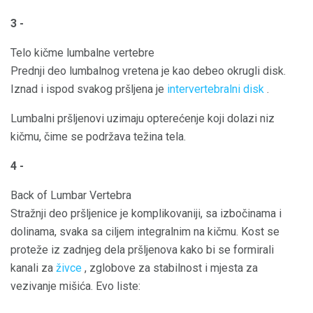
3 -
Telo kičme lumbalne vertebre
Prednji deo lumbalnog vretena je kao debeo okrugli disk.
Iznad i ispod svakog pršljena je
intervertebralni disk
.
Lumbalni pršljenovi uzimaju opterećenje koji dolazi niz
kičmu, čime se podržava težina tela.
4 -
Back of Lumbar Vertebra
Stražnji deo pršljenice je komplikovaniji, sa izbočinama i
dolinama, svaka sa ciljem integralnim na kičmu. Kost se
proteže iz zadnjeg dela pršljenova kako bi se formirali
kanali za
živce
, zglobove za stabilnost i mjesta za
vezivanje mišića. Evo liste: