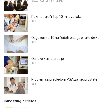
ZA ZDRAVSTVENE RADNIKE
Razmatrajući Top 10 mitova raka
RAK
Odgovori na 10 najčešćih pitanja o raku dojke
RAK
Osnove kemoterapije
RAK
Problem sa pregledom PSA za rak prostate
RAK
Intresting articles