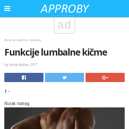
ad
Bola na vratima i vratima
Funkcije lumbalne kičme
by Anne Asher, CPT
1 -
Nizak natrag