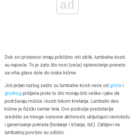
ad
Dok svi prstenovi imaju približno isti oblik, lumbalne kosti
su najveće. To je zato što nosi (veće) opterećenje preneto
sa vrha glave dole do niske kičme.
Još jedan razlog zašto su lumbalne kosti veće od
grlića
i
grudnog
pršljena jeste to što moraju biti velike i jake da
podržavaju mišiće i kosti tokom kretanja. Lumbalni deo
kičme je fizički centar tela. Ovo područje predstavlja
središte za mnoge osnovne aktivnosti, uključujući ravnotežu
i generisanje pokreta (hodanje i trčanje, itd.). Zahtjevi na
lumbalnoj površini su odlični.