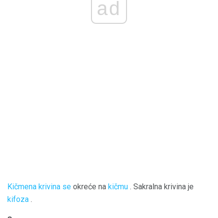
ad
Kičmena krivina se
okreće na
kičmu
. Sakralna krivina je
kifoza
.